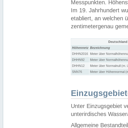
Messpunkten. Höhensy
Im 19. Jahrhundert wu
etabliert, an welchen 
zentimetergenau gem
Deutschland
Höhennetz
Bezeichnung
DHHN2016
Meter über Normalhöhennul
DHHN92
Meter über Normalhöhennul
DHHN12
Meter über Normalnull (m. 
SNN76
Meter über Höhennormal (m
Einzugsgebiet
Unter Einzugsgebiet v
unterirdisches Wasser
Allgemeine Bestandtei