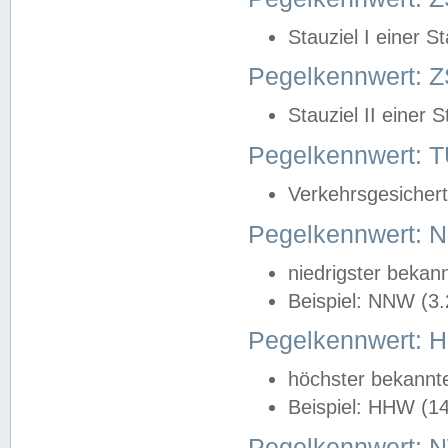
Stauziel I einer S
Pegelkennwert: Z
Stauziel II einer 
Pegelkennwert:
Verkehrsgesichert
Pegelkennwert:
niedrigster bekan
Beispiel: NNW (3
Pegelkennwert:
höchster bekannt
Beispiel: HHW (1
Pegelkennwert: 