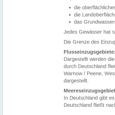
die oberflächlich
die Landoberfläc
das Grundwasser
Jedes Gewässer hat se
Die Grenze des Einzug
Flusseinzugsgebiete
Dargestellt werden die
durch Deutschland fli
Warnow / Peene, Weser
dargestellt.
Meereseinzugsgebiet
In Deutschland gibt 
Deutschland fließt n