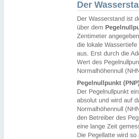
Der Wasserst
Der Wasserstand ist d
über dem
Pegelnullp
Zentimeter angegeben
die lokale Wassertie
aus. Erst durch die A
Wert des Pegelnullpun
Normalhöhennull (NHN
Pegelnullpunkt (PNP)
Der Pegelnullpunkt ei
absolut und wird auf
Normalhöhennull (NHN
den Betreiber des Pege
eine lange Zeit geme
Die Pegellatte wird s