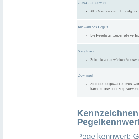
Gewässerauswahl
Alle Gewässer werden aufgelist
Auswahl des Pegels
Die Pegellisten zeigen alle ver
Ganglinien
Zeigt die ausgewählten Messwer
Download
Stellt die ausgewählten Messwer
kann txt, csv oder zrxp verwen
Kennzeichnen
Pegelkennwer
Pegelkennwert: 