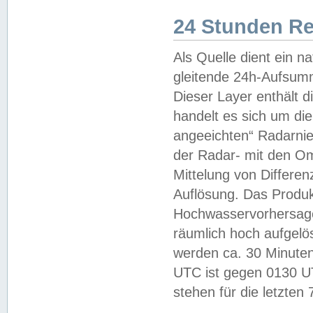
24 Stunden R
Als Quelle dient ein n
gleitende 24h-Aufsum
Dieser Layer enthält
handelt es sich um di
angeeichten“ Radarnie
der Radar- mit den O
Mittelung von Differe
Auflösung. Das Produk
Hochwasservorhersagez
räumlich hoch aufgelö
werden ca. 30 Minuten
UTC ist gegen 0130 UTC
stehen für die letzten