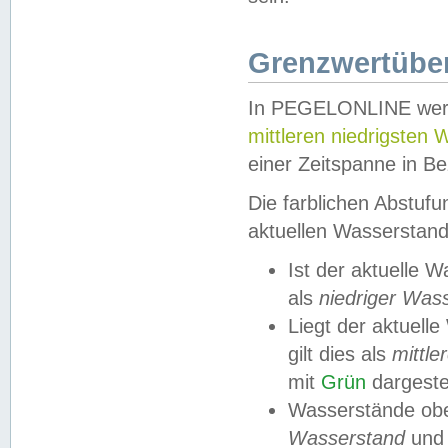
Grenzwertüber
In PEGELONLINE werde
mittleren niedrigsten
einer Zeitspanne in Be
Die farblichen Abstuf
aktuellen Wasserstand
Ist der aktuelle 
als
niedriger Was
Liegt der aktue
gilt dies als
mittle
mit
Grün
dargestel
Wasserstände obe
Wasserstand
und