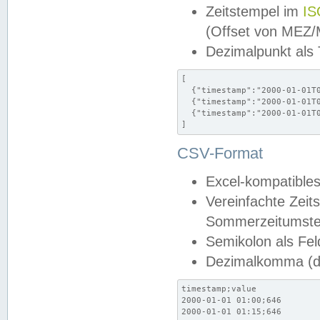
Zeitstempel im
IS
(Offset von MEZ
Dezimalpunkt als
[

  {"timestamp":"2000-01-01T0
  {"timestamp":"2000-01-01T0
  {"timestamp":"2000-01-01T0
]
CSV-Format
Excel-kompatibles
Vereinfachte Zeit
Sommerzeitumstel
Semikolon als Fel
Dezimalkomma (de
timestamp;value

2000-01-01 01:00;646

2000-01-01 01:15;646
