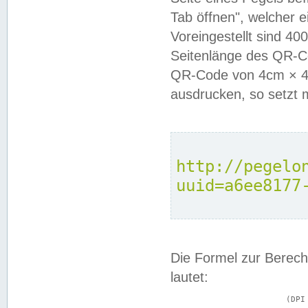
Tab öffnen", welcher 
Voreingestellt sind 4
Seitenlänge des QR-C
QR-Code von 4cm × 4c
ausdrucken, so setzt 
http://pegelo
uuid=a6ee8177
Die Formel zur Berech
lautet:
			(DPI × Druckkantenlänge in cm) ÷ 2,54 = Kantenlänge in Pixel
