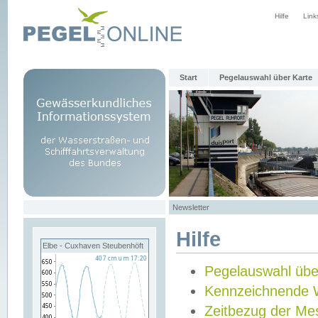
Hilfe
Link
Start
Pegelauswahl über Karte
Newsletter
Hilfe
Elbe - Cuxhaven Steubenhöft
Pegelauswahl übe
Kennzeichnende 
Zeitbezug der Me