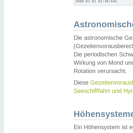
2000-01-01 01:30;645
Astronomische
Die astronomische Gez
(Gezeitenvorausberec
Die periodischen Schw
Wirkung von Mond und
Rotation verursacht.
Diese
Gezeitenvorau
Seeschifffahrt und Hy
Höhensystem
Ein Höhensystem ist e