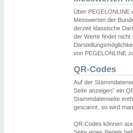
Über PEGELONLINE wer
Messwerten der Bundes
derzeit klassische Da
der Werte findet nicht 
Darstellungsmöglichkei
von PEGELONLINE zu 
QR-Codes
Auf der Stammdatensei
Seite anzeigen" ein Q
Stammdatenseite enthä
gescannt, so wird man
QR-Codes können auc
Seite eines Pegels be