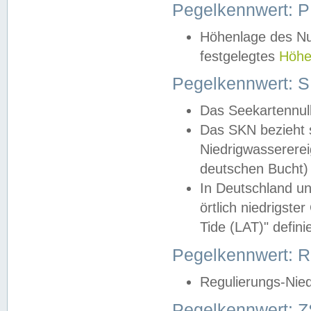
Pegelkennwert: 
Höhenlage des Nul
festgelegtes
Höhe
Pegelkennwert: 
Das Seekartennull
Das SKN bezieht s
Niedrigwassererei
deutschen Bucht) 
In Deutschland un
örtlich niedrigst
Tide (LAT)" definie
Pegelkennwert:
Regulierungs-Nie
Pegelkennwert: Z