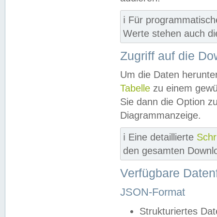
ℹ️ Für programmatisch
Werte stehen auch d
Zugriff auf die D
Um die Daten herunter
Tabelle
zu einem gewün
Sie dann die Option z
Diagrammanzeige.
ℹ️ Eine detaillierte
Schr
den gesamten Downlo
Verfügbare Daten
JSON-Format
Strukturiertes Da