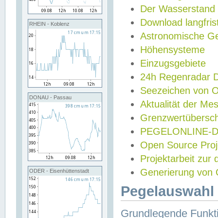
Der Wasserstand
Download langfris
RHEIN - Koblenz
Astronomische Gez
Höhensysteme
Einzugsgebiete
24h Regenradar
Seezeichen von 
DONAU - Passau
Aktualität der Me
Grenzwertübersch
PEGELONLINE-Di
Open Source Projek
Projektarbeit zur
Generierung von 
ODER - Eisenhüttenstadt
Pegelauswahl 
Grundlegende Funkti