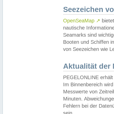
Seezeichen v
OpenSeaMap
↗
biete
nautische Information
Seamarks sind wichtig
Booten und Schiffen i
von Seezeichen wie Le
Aktualität der
PEGELONLINE erhält u
Im Binnenbereich wird 
Messwerte von Zeitreih
Minuten. Abweichungen
Fehlern bei der Daten
sein.