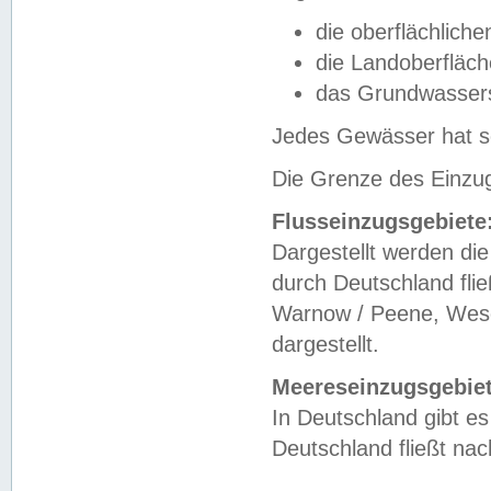
die oberflächlich
die Landoberfläc
das Grundwasser
Jedes Gewässer hat se
Die Grenze des Einzug
Flusseinzugsgebiete
Dargestellt werden die
durch Deutschland fli
Warnow / Peene, Weser
dargestellt.
Meereseinzugsgebiet
In Deutschland gibt 
Deutschland fließt n