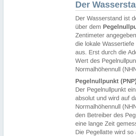
Der Wasserst
Der Wasserstand ist d
über dem
Pegelnullp
Zentimeter angegeben
die lokale Wassertie
aus. Erst durch die A
Wert des Pegelnullpun
Normalhöhennull (NHN
Pegelnullpunkt (PNP)
Der Pegelnullpunkt ei
absolut und wird auf
Normalhöhennull (NHN
den Betreiber des Pege
eine lange Zeit geme
Die Pegellatte wird s