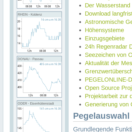
Der Wasserstand
Download langfris
RHEIN - Koblenz
Astronomische Gez
Höhensysteme
Einzugsgebiete
24h Regenradar
Seezeichen von 
DONAU - Passau
Aktualität der Me
Grenzwertübersch
PEGELONLINE-Di
Open Source Projek
Projektarbeit zur
Generierung von 
ODER - Eisenhüttenstadt
Pegelauswahl 
Grundlegende Funkti