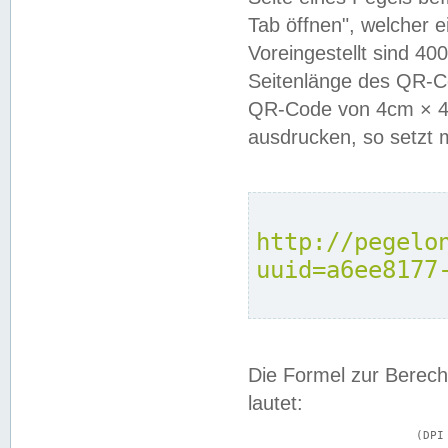
Tab öffnen", welcher 
Voreingestellt sind 4
Seitenlänge des QR-C
QR-Code von 4cm × 4c
ausdrucken, so setzt 
http://pegelo
uuid=a6ee8177
Die Formel zur Berech
lautet:
			(DPI × Druckkantenlänge in cm) ÷ 2,54 = Kantenlänge in Pixel
