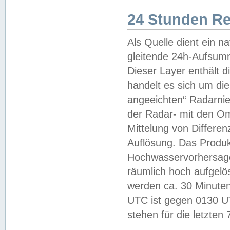
24 Stunden R
Als Quelle dient ein n
gleitende 24h-Aufsum
Dieser Layer enthält
handelt es sich um di
angeeichten“ Radarnie
der Radar- mit den O
Mittelung von Differe
Auflösung. Das Produk
Hochwasservorhersagez
räumlich hoch aufgelö
werden ca. 30 Minuten
UTC ist gegen 0130 UTC
stehen für die letzten