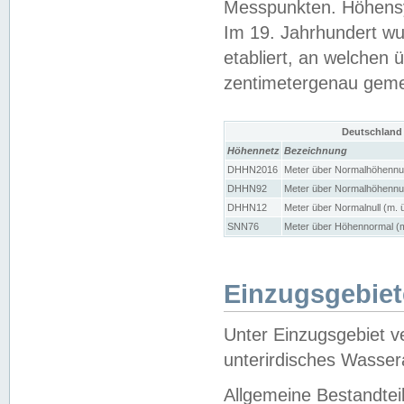
Messpunkten. Höhensy
Im 19. Jahrhundert wu
etabliert, an welchen 
zentimetergenau gem
Deutschland
Höhennetz
Bezeichnung
DHHN2016
Meter über Normalhöhennul
DHHN92
Meter über Normalhöhennul
DHHN12
Meter über Normalnull (m. 
SNN76
Meter über Höhennormal (m
Einzugsgebiet
Unter Einzugsgebiet v
unterirdisches Wasser
Allgemeine Bestandtei