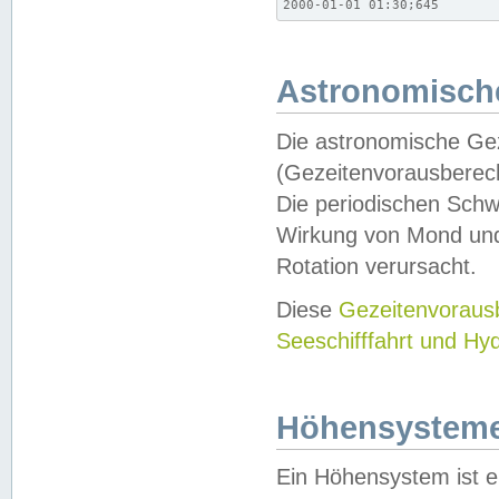
2000-01-01 01:30;645
Astronomische
Die astronomische Gez
(Gezeitenvorausberec
Die periodischen Schw
Wirkung von Mond und
Rotation verursacht.
Diese
Gezeitenvorau
Seeschifffahrt und Hy
Höhensystem
Ein Höhensystem ist e