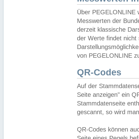
Über PEGELONLINE wer
Messwerten der Bundes
derzeit klassische Da
der Werte findet nicht 
Darstellungsmöglichkei
von PEGELONLINE zu 
QR-Codes
Auf der Stammdatensei
Seite anzeigen" ein Q
Stammdatenseite enthä
gescannt, so wird man
QR-Codes können auc
Seite eines Pegels be