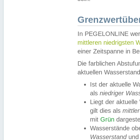
Grenzwertüber
In PEGELONLINE werde
mittleren niedrigsten
einer Zeitspanne in Be
Die farblichen Abstuf
aktuellen Wasserstand
Ist der aktuelle 
als
niedriger Was
Liegt der aktue
gilt dies als
mittle
mit
Grün
dargestel
Wasserstände obe
Wasserstand
und