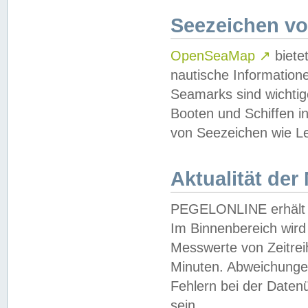
Seezeichen v
OpenSeaMap
↗
biete
nautische Information
Seamarks sind wichtig
Booten und Schiffen i
von Seezeichen wie Le
Aktualität der
PEGELONLINE erhält u
Im Binnenbereich wird 
Messwerte von Zeitreih
Minuten. Abweichungen
Fehlern bei der Daten
sein.