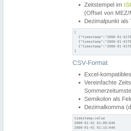
Zeitstempel im
IS
(Offset von MEZ
Dezimalpunkt als
[

  {"timestamp":"2000-01-01T0
  {"timestamp":"2000-01-01T0
  {"timestamp":"2000-01-01T0
]
CSV-Format
Excel-kompatibles
Vereinfachte Zeit
Sommerzeitumstel
Semikolon als Fel
Dezimalkomma (de
timestamp;value

2000-01-01 01:00;646

2000-01-01 01:15;646
