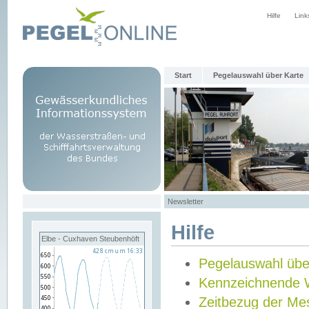
Hilfe
Link
Start
Pegelauswahl über Karte
Newsletter
Hilfe
Elbe - Cuxhaven Steubenhöft
Pegelauswahl übe
Kennzeichnende 
Zeitbezug der Me