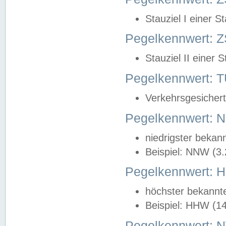
Stauziel I einer S
Pegelkennwert: Z
Stauziel II einer 
Pegelkennwert:
Verkehrsgesichert
Pegelkennwert:
niedrigster bekan
Beispiel: NNW (3
Pegelkennwert:
höchster bekannt
Beispiel: HHW (1
Pegelkennwert: 