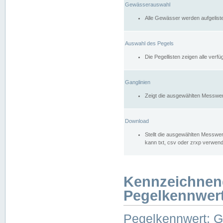
Gewässerauswahl
Alle Gewässer werden aufgelist
Auswahl des Pegels
Die Pegellisten zeigen alle ver
Ganglinien
Zeigt die ausgewählten Messwer
Download
Stellt die ausgewählten Messwer
kann txt, csv oder zrxp verwen
Kennzeichnen
Pegelkennwer
Pegelkennwert: 