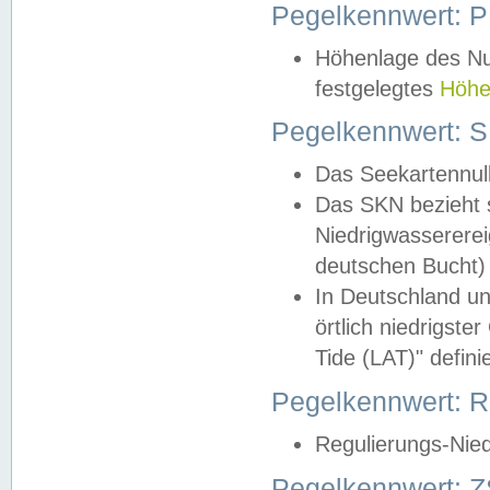
Pegelkennwert: 
Höhenlage des Nul
festgelegtes
Höhe
Pegelkennwert: 
Das Seekartennull
Das SKN bezieht s
Niedrigwassererei
deutschen Bucht) 
In Deutschland un
örtlich niedrigst
Tide (LAT)" definie
Pegelkennwert:
Regulierungs-Nie
Pegelkennwert: Z