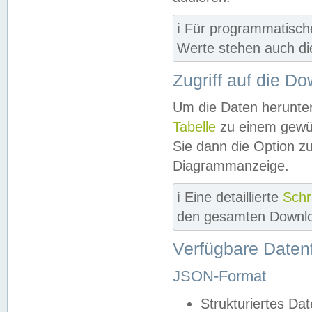
ℹ️ Für programmatisch
Werte stehen auch d
Zugriff auf die D
Um die Daten herunter
Tabelle
zu einem gewün
Sie dann die Option z
Diagrammanzeige.
ℹ️ Eine detaillierte
Schr
den gesamten Downlo
Verfügbare Daten
JSON-Format
Strukturiertes Da