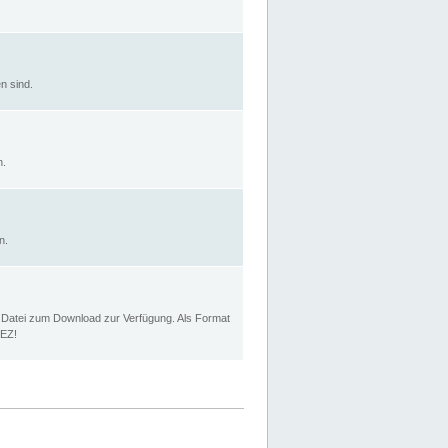
n sind.
n.
n.
p Datei zum Download zur Verfügung. Als Format
MEZ!