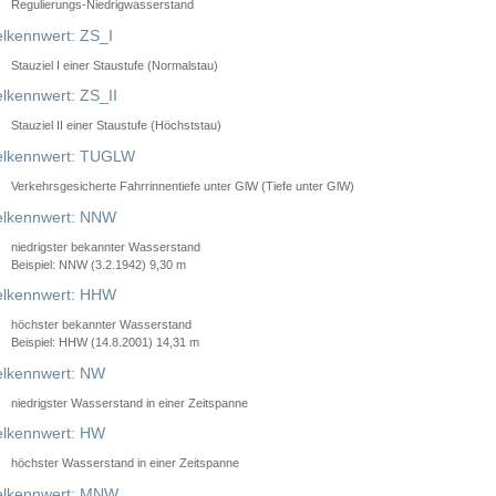
Regulierungs-Niedrigwasserstand
lkennwert: ZS_I
Stauziel I einer Staustufe (Normalstau)
lkennwert: ZS_II
Stauziel II einer Staustufe (Höchststau)
elkennwert: TUGLW
Verkehrsgesicherte Fahrrinnentiefe unter GlW (Tiefe unter GlW)
lkennwert: NNW
niedrigster bekannter Wasserstand
Beispiel: NNW (3.2.1942) 9,30 m
lkennwert: HHW
höchster bekannter Wasserstand
Beispiel: HHW (14.8.2001) 14,31 m
lkennwert: NW
niedrigster Wasserstand in einer Zeitspanne
lkennwert: HW
höchster Wasserstand in einer Zeitspanne
elkennwert: MNW