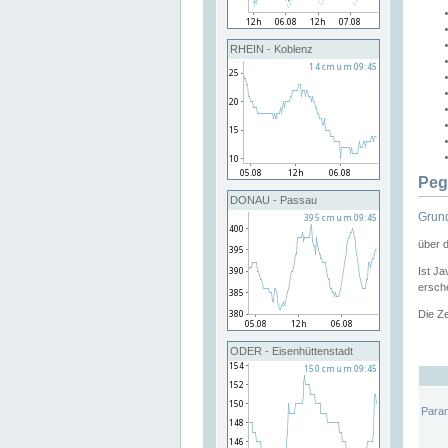
RHEIN - Koblenz
Peg
DONAU - Passau
Grund
über 
Ist Ja
ersche
Die Ze
ODER - Eisenhüttenstadt
Para