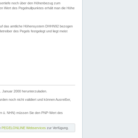
ssertiefe noch über den Höhenbezug zum
en Wert des Pegelnullpunktes erhält man die Höhe
d auf das amtliche Höhensystem DHHN92 bezogen
reiber des Pegels festgelegt und liegt meist
. Januar 2000 herunterzuladen.
den noch nicht validiert und können Ausreißer,
(m ü. NHN) müssen Sie den PNP-Wert des
ie
PEGELONLINE Webservices
zur Verfügung.