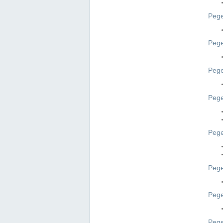
Pege
Pege
Peg
Pege
Pege
Pege
Pege
Peg