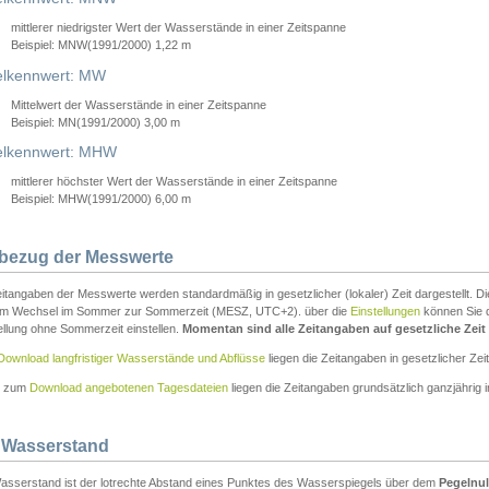
mittlerer niedrigster Wert der Wasserstände in einer Zeitspanne
Beispiel: MNW(1991/2000) 1,22 m
lkennwert: MW
Mittelwert der Wasserstände in einer Zeitspanne
Beispiel: MN(1991/2000) 3,00 m
elkennwert: MHW
mittlerer höchster Wert der Wasserstände in einer Zeitspanne
Beispiel: MHW(1991/2000) 6,00 m
tbezug der Messwerte
itangaben der Messwerte werden standardmäßig in gesetzlicher (lokaler) Zeit dargestellt. D
em Wechsel im Sommer zur Sommerzeit (MESZ, UTC+2). über die
Einstellungen
können Sie d
ellung ohne Sommerzeit einstellen.
Momentan sind alle Zeitangaben auf gesetzliche Zeit e
Download langfristiger Wasserstände und Abflüsse
liegen die Zeitangaben in gesetzlicher Zeit
n zum
Download angebotenen Tagesdateien
liegen die Zeitangaben grundsätzlich ganzjährig in
 Wasserstand
asserstand ist der lotrechte Abstand eines Punktes des Wasserspiegels über dem
Pegelnul