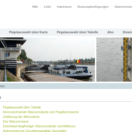
Hilfe
Links
Impressum
Nutzungsbedingungen
Datenschutz
Pegelauswahl über Karte
Pegelauswahl über Tabelle
Abo
Down
tter
e
Pegelauswahl über Tabelle
Kennzeichnende Wasserstände und Pegelkennwerte
Zeitbezug der Messwerte
Der Wasserstand
Download langfristiger Wasserstände und Abflüsse
Astronomische Gezeitenganglinie (Astrotide)