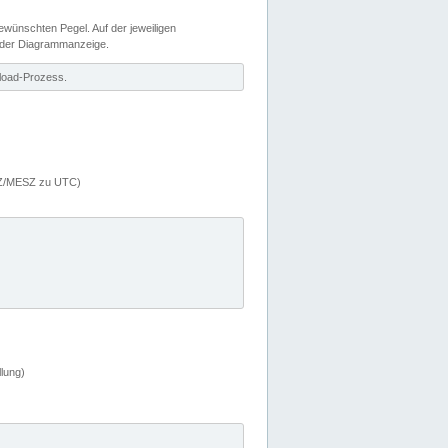
wünschten Pegel. Auf der jeweiligen
 der Diagrammanzeige.
load-Prozess.
MEZ/MESZ zu UTC)
lung)