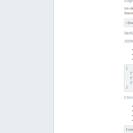
Zugr
Um di
Stamm
ℹ️ Ei
Verf
JSON
[

  {
  {
  {
]
CSV-
tim