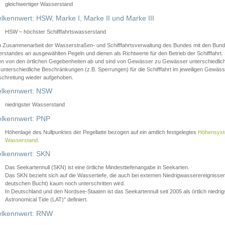
gleichwertiger Wasserstand
lkennwert: HSW, Marke I, Marke II und Marke III
HSW – höchster Schifffahrtswasserstand
in Zusammenarbeit der Wasserstraßen- und Schifffahrtsverwaltung des Bundes mit den Bund
standes an ausgewählten Pegeln und dienen als Richtwerte für den Betrieb der Schifffahrt. 
n von den örtlichen Gegebenheiten ab und sind von Gewässer zu Gewässer unterschiedlich
 unterschiedliche Beschränkungen (z.B. Sperrungen) für die Schifffahrt im jeweiligen Gewäss
schreitung wieder aufgehoben.
lkennwert: NSW
niedrigster Wasserstand
lkennwert: PNP
Höhenlage des Nullpunktes der Pegellatte bezogen auf ein amtlich festgelegtes
Höhensys
Wasserstand
.
lkennwert: SKN
Das Seekartennull (SKN) ist eine örtliche Mindesttiefenangabe in Seekarten.
Das SKN bezieht sich auf die Wassertiefe, die auch bei extemen Niedrigwasserereignissen
deutschen Bucht) kaum noch unterschritten wird.
In Deutschland und den Nordsee-Staaten ist das Seekartennull seit 2005 als örtlich nie
Astronomical Tide (LAT)" definiert.
lkennwert: RNW