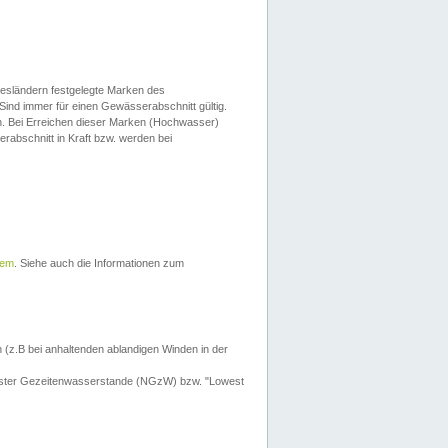
esländern festgelegte Marken des
Sind immer für einen Gewässerabschnitt gültig.
. Bei Erreichen dieser Marken (Hochwasser)
erabschnitt in Kraft bzw. werden bei
tem
. Siehe auch die Informationen zum
 (z.B bei anhaltenden ablandigen Winden in der
drigster Gezeitenwasserstande (NGzW) bzw. "Lowest