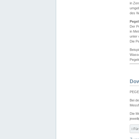
in Ze
umgeb
des W
Pegel
Der P
in Me
unter
Die Pe
Beisp
Wasse
Pegeln
Dow
PEGEL
Bei d
Messf
Die M
jeweil
ℹ️ F