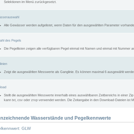
Selektionen im Menü zurückgesetzt.
sserauswahl
Alle Gewässer werden aufgelistet, wenn Daten für den ausgewählten Parameter vorhande
ahl des Pegels
Die Pegellisten zeigen alle verfügbaren Pegel einmal mit Namen und einmal mit Nummer a
inien
Zeigt die ausgewählten Messwerte als Ganglinie. Es können maximal 6 ausgewählt werde
load
Stellt die ausgewählten Messwerte innerhalb eines auswählbaren Zeitbereichs in einer Zi
kann txt, csv oder zrxp verwendet werden. Die Zeitangabe in den Download-Dateien ist 
nzeichnende Wasserstände und Pegelkennwerte
lkennwert: GLW