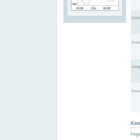
Gewä
Ausw
Gangl
Down
Ken
Pege