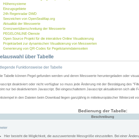
Höhensysteme
Einzugsgebiete
24h Regenradar DWD
Seezeichen von OpenSeaMap.org
Aktualität der Messwerte
Grenzwertüberschreitung der Messwerte
PEGELONLINE-Dienste
Open Source Projekt für die interaktive Online Visualisierung
Projektarbeit zur dynamischen Visualisierung von Messwerten
Generierung von QR-Codes für Pegelstammdatenseiten
elauswahl über Tabelle
legende Funktionsweise der Tabelle
die Tabelle können Pegel gefunden werden und deren Messwerte heruntergeladen oder visuali
vascript deaktiviert oder nicht verfügbar so muss jede Änderung mit der Bestätigung des "Filt
int nur bei deaktiviertem Javascript. Bei eingeschaltetem Javascript aktualisieren sich alle 
itstempel in den Dateien beim Download liegen ganzjährig in mitteleuropäischer Winterzeit vo
Bedienung der Tabelle:
Beschreibung
meter
Hier besteht die Möglichkeit, die auszuwertende Messgröße einzustellen. Bei einer Ände