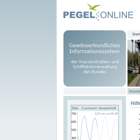
Start
Newsle
Hilf
Elbe - Cuxhaven Steubenhöft