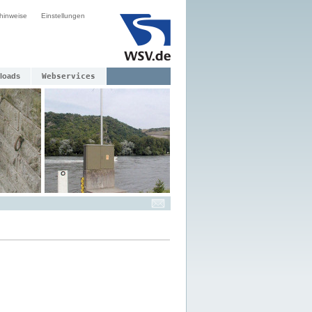
hinweise
Einstellungen
loads
Webservices