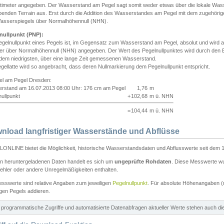
ntimeter angegeben. Der Wasserstand am Pegel sagt somit weder etwas über die lokale Wa
enden Terrain aus. Erst durch die Addition des Wasserstandes am Pegel mit dem zugehörig
asserspiegels über Normalhöhennull (NHN).
nullpunkt (PNP):
egelnullpunkt eines Pegels ist, im Gegensatz zum Wasserstand am Pegel, absolut und wir
ter über Normalhöhennull (NHN) angegeben. Der Wert des Pegelnullpunktes wird durch den Bet
 dem niedrigsten, über eine lange Zeit gemessenen Wasserstand.
gellatte wird so angebracht, dass deren Nullmarkierung dem Pegelnullpunkt entspricht.
iel am Pegel Dresden:
rstand am 16.07.2013 08:00 Uhr: 176 cm am Pegel
1,76
m
ullpunkt
+
102,68
m ü. NHN
=
104,44
m ü. NHN
nload langfristiger Wasserstände und Abflüsse
ONLINE bietet die Möglichkeit, historische Wasserstandsdaten und Abflusswerte seit dem 1
en heruntergeladenen Daten handelt es sich um
ungeprüfte Rohdaten
. Diese Messwerte wur
ehler oder andere Unregelmäßigkeiten enthalten.
esswerte sind relative Angaben zum jeweiligen
Pegelnullpunkt
. Für absolute Höhenangaben 
igen Pegels addieren.
ür programmatische Zugriffe und automatisierte Datenabfragen aktueller Werte stehen auch d