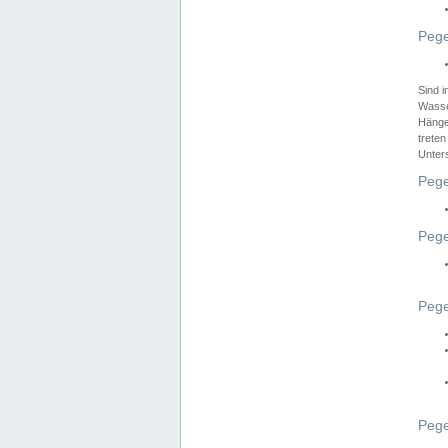
Pege
Sind 
Wasser
Hänge
treten
Unter
Pege
Pege
Pege
Pege