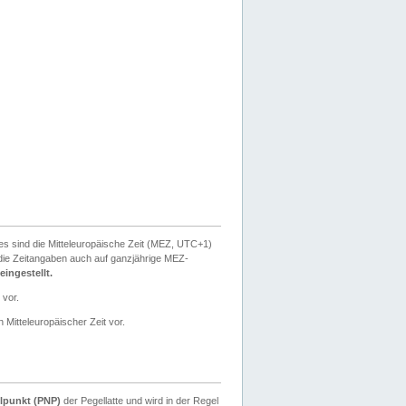
ies sind die Mitteleuropäische Zeit (MEZ, UTC+1)
ie Zeitangaben auch auf ganzjährige MEZ-
ingestellt.
 vor.
 Mitteleuropäischer Zeit vor.
lpunkt (PNP)
der Pegellatte und wird in der Regel