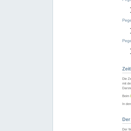
Pege
Peg
Zei
Die Ze
mit d
Darst
Beim
In de
Der
Der W