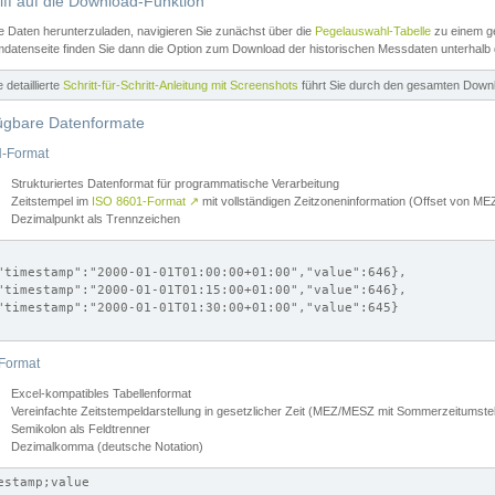
iff auf die Download-Funktion
e Daten herunterzuladen, navigieren Sie zunächst über die
Pegelauswahl-Tabelle
zu einem ge
datenseite finden Sie dann die Option zum Download der historischen Messdaten unterhalb
ne detaillierte
Schritt-für-Schritt-Anleitung mit Screenshots
führt Sie durch den gesamten Down
ügbare Datenformate
-Format
Strukturiertes Datenformat für programmatische Verarbeitung
Zeitstempel im
ISO 8601-Format
↗
mit vollständigen Zeitzoneninformation (Offset von 
Dezimalpunkt als Trennzeichen
"timestamp":"2000-01-01T01:00:00+01:00","value":646},

"timestamp":"2000-01-01T01:15:00+01:00","value":646},

"timestamp":"2000-01-01T01:30:00+01:00","value":645}

Format
Excel-kompatibles Tabellenformat
Vereinfachte Zeitstempeldarstellung in gesetzlicher Zeit (MEZ/MESZ mit Sommerzeitumstel
Semikolon als Feldtrenner
Dezimalkomma (deutsche Notation)
estamp;value
