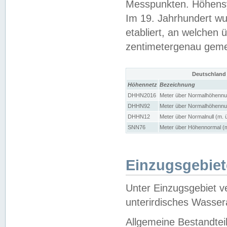
Messpunkten. Höhensy
Im 19. Jahrhundert wu
etabliert, an welchen 
zentimetergenau gem
Deutschland
Höhennetz
Bezeichnung
DHHN2016
Meter über Normalhöhennul
DHHN92
Meter über Normalhöhennul
DHHN12
Meter über Normalnull (m. 
SNN76
Meter über Höhennormal (m
Einzugsgebiet
Unter Einzugsgebiet v
unterirdisches Wasser
Allgemeine Bestandtei