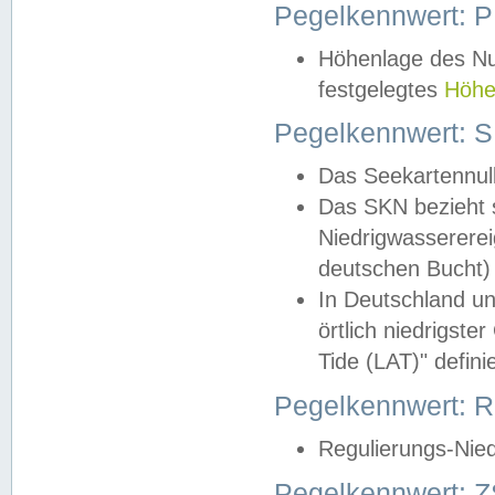
Pegelkennwert: 
Höhenlage des Nul
festgelegtes
Höhe
Pegelkennwert: 
Das Seekartennull
Das SKN bezieht s
Niedrigwassererei
deutschen Bucht) 
In Deutschland un
örtlich niedrigst
Tide (LAT)" definie
Pegelkennwert:
Regulierungs-Nie
Pegelkennwert: Z