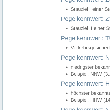
Stauziel I einer S
Pegelkennwert: Z
Stauziel II einer 
Pegelkennwert:
Verkehrsgesichert
Pegelkennwert:
niedrigster bekan
Beispiel: NNW (3
Pegelkennwert:
höchster bekannt
Beispiel: HHW (1
Pegelkennwert: 