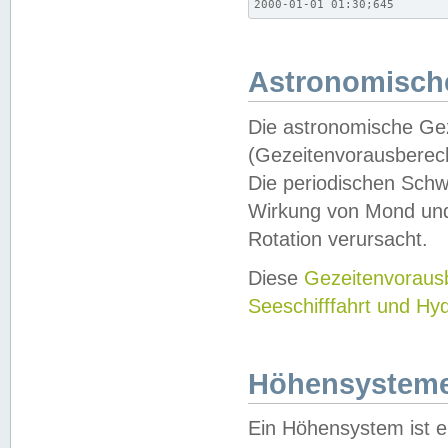
2000-01-01 01:30;645
Astronomische
Die astronomische Gez
(Gezeitenvorausberec
Die periodischen Schw
Wirkung von Mond und
Rotation verursacht.
Diese
Gezeitenvorau
Seeschifffahrt und Hy
Höhensystem
Ein Höhensystem ist e