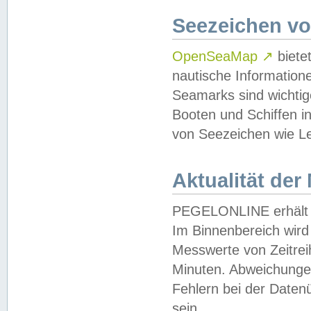
Seezeichen v
OpenSeaMap
↗
biete
nautische Information
Seamarks sind wichtig
Booten und Schiffen i
von Seezeichen wie Le
Aktualität der
PEGELONLINE erhält u
Im Binnenbereich wird 
Messwerte von Zeitreih
Minuten. Abweichungen
Fehlern bei der Daten
sein.