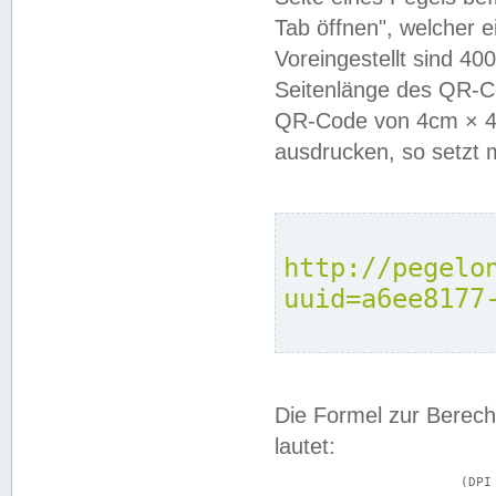
Tab öffnen", welcher 
Voreingestellt sind 4
Seitenlänge des QR-C
QR-Code von 4cm × 4c
ausdrucken, so setzt 
http://pegelo
uuid=a6ee8177
Die Formel zur Berech
lautet:
			(DPI × Druckkantenlänge in cm) ÷ 2,54 = Kantenlänge in Pixel
