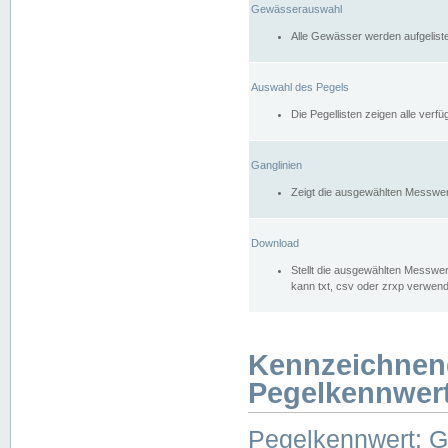
Gewässerauswahl
Alle Gewässer werden aufgelist
Auswahl des Pegels
Die Pegellisten zeigen alle ver
Ganglinien
Zeigt die ausgewählten Messwer
Download
Stellt die ausgewählten Messwer
kann txt, csv oder zrxp verwen
Kennzeichnen
Pegelkennwer
Pegelkennwert: 