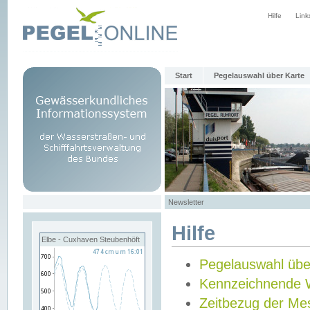
Hilfe
Link
Start
Pegelauswahl über Karte
Newsletter
Hilfe
Elbe - Cuxhaven Steubenhöft
Pegelauswahl übe
Kennzeichnende 
Zeitbezug der Me