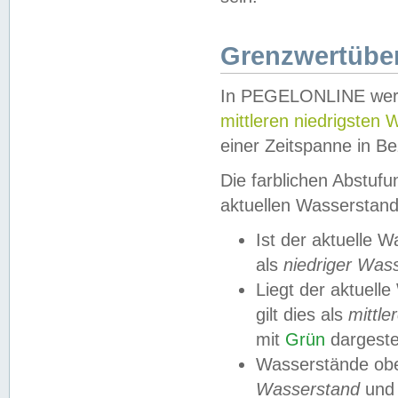
Grenzwertüber
In PEGELONLINE werde
mittleren niedrigsten
einer Zeitspanne in Be
Die farblichen Abstuf
aktuellen Wasserstand
Ist der aktuelle 
als
niedriger Was
Liegt der aktue
gilt dies als
mittle
mit
Grün
dargestel
Wasserstände obe
Wasserstand
und