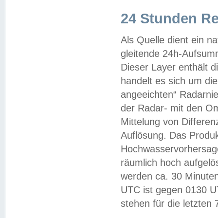
24 Stunden R
Als Quelle dient ein n
gleitende 24h-Aufsum
Dieser Layer enthält
handelt es sich um di
angeeichten“ Radarnie
der Radar- mit den O
Mittelung von Differe
Auflösung. Das Produk
Hochwasservorhersagez
räumlich hoch aufgelö
werden ca. 30 Minuten
UTC ist gegen 0130 UTC
stehen für die letzten