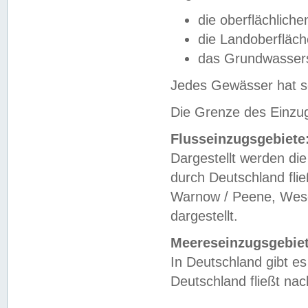
die oberflächlich
die Landoberfläc
das Grundwasser
Jedes Gewässer hat se
Die Grenze des Einzug
Flusseinzugsgebiete
Dargestellt werden die
durch Deutschland fli
Warnow / Peene, Weser
dargestellt.
Meereseinzugsgebiet
In Deutschland gibt 
Deutschland fließt n