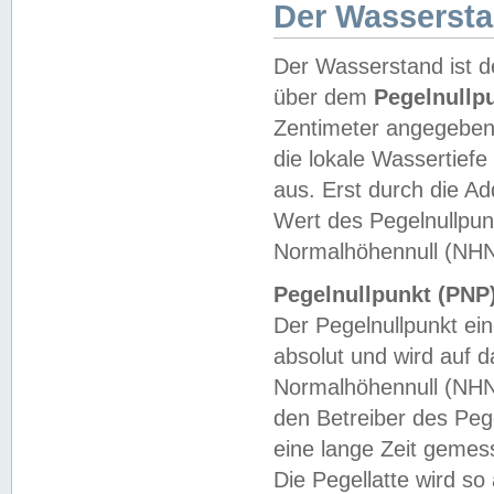
Der Wasserst
Der Wasserstand ist d
über dem
Pegelnullp
Zentimeter angegeben
die lokale Wassertie
aus. Erst durch die A
Wert des Pegelnullpun
Normalhöhennull (NHN
Pegelnullpunkt (PNP)
Der Pegelnullpunkt ei
absolut und wird auf
Normalhöhennull (NHN
den Betreiber des Pege
eine lange Zeit geme
Die Pegellatte wird s