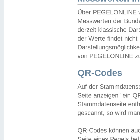
Über PEGELONLINE wer
Messwerten der Bundes
derzeit klassische Da
der Werte findet nicht 
Darstellungsmöglichkei
von PEGELONLINE zu 
QR-Codes
Auf der Stammdatensei
Seite anzeigen" ein Q
Stammdatenseite enthä
gescannt, so wird man
QR-Codes können auc
Seite eines Pegels be