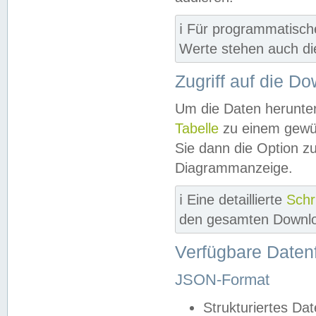
ℹ️ Für programmatisch
Werte stehen auch d
Zugriff auf die D
Um die Daten herunter
Tabelle
zu einem gewün
Sie dann die Option z
Diagrammanzeige.
ℹ️ Eine detaillierte
Schr
den gesamten Downlo
Verfügbare Daten
JSON-Format
Strukturiertes Da