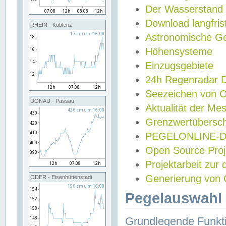
Der Wasserstand
Download langfris
RHEIN - Koblenz
Astronomische Gez
Höhensysteme
Einzugsgebiete
24h Regenradar
Seezeichen von 
DONAU - Passau
Aktualität der Me
Grenzwertübersch
PEGELONLINE-Di
Open Source Projek
Projektarbeit zur
Generierung von 
ODER - Eisenhüttenstadt
Pegelauswahl 
Grundlegende Funkti