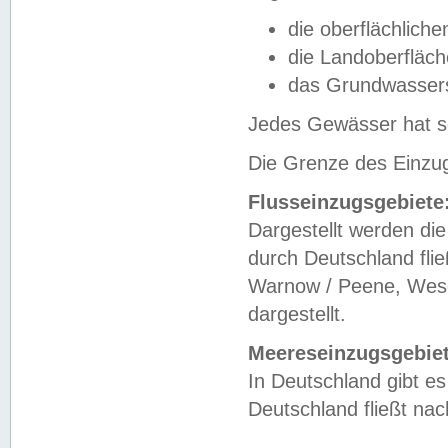
die oberflächlich
die Landoberfläc
das Grundwasser
Jedes Gewässer hat se
Die Grenze des Einzug
Flusseinzugsgebiete
Dargestellt werden die
durch Deutschland fli
Warnow / Peene, Weser
dargestellt.
Meereseinzugsgebiet
In Deutschland gibt 
Deutschland fließt n