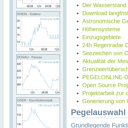
Der Wasserstand
Download langfris
RHEIN - Koblenz
Astronomische Gez
Höhensysteme
Einzugsgebiete
24h Regenradar
Seezeichen von 
DONAU - Passau
Aktualität der Me
Grenzwertübersch
PEGELONLINE-Di
Open Source Projek
Projektarbeit zur
Generierung von 
ODER - Eisenhüttenstadt
Pegelauswahl 
Grundlegende Funkti