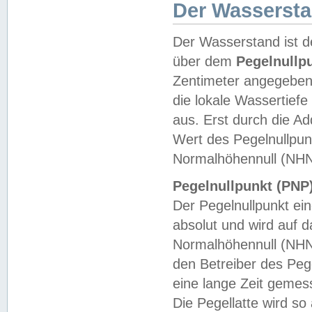
Der Wasserst
Der Wasserstand ist d
über dem
Pegelnullp
Zentimeter angegeben
die lokale Wassertie
aus. Erst durch die A
Wert des Pegelnullpun
Normalhöhennull (NHN
Pegelnullpunkt (PNP)
Der Pegelnullpunkt ei
absolut und wird auf
Normalhöhennull (NHN
den Betreiber des Pege
eine lange Zeit geme
Die Pegellatte wird s