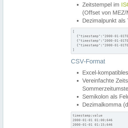
Zeitstempel im
IS
(Offset von MEZ
Dezimalpunkt als
[

  {"timestamp":"2000-01-01T0
  {"timestamp":"2000-01-01T0
  {"timestamp":"2000-01-01T0
]
CSV-Format
Excel-kompatibles
Vereinfachte Zeit
Sommerzeitumstel
Semikolon als Fel
Dezimalkomma (de
timestamp;value

2000-01-01 01:00;646

2000-01-01 01:15;646
