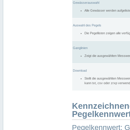
Gewässerauswahl
Alle Gewässer werden aufgelist
Auswahl des Pegels
Die Pegellisten zeigen alle ver
Ganglinien
Zeigt die ausgewählten Messwer
Download
Stellt die ausgewählten Messwer
kann txt, csv oder zrxp verwen
Kennzeichnen
Pegelkennwer
Pegelkennwert: 