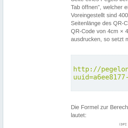
Tab öffnen", welcher 
Voreingestellt sind 4
Seitenlänge des QR-C
QR-Code von 4cm × 4c
ausdrucken, so setzt 
http://pegelo
uuid=a6ee8177
Die Formel zur Berech
lautet:
			(DPI × Druckkantenlänge in cm) ÷ 2,54 = Kantenlänge in Pixel
