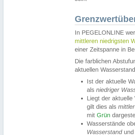
Grenzwertüber
In PEGELONLINE werde
mittleren niedrigsten
einer Zeitspanne in Be
Die farblichen Abstuf
aktuellen Wasserstand
Ist der aktuelle 
als
niedriger Was
Liegt der aktue
gilt dies als
mittle
mit
Grün
dargestel
Wasserstände obe
Wasserstand
und