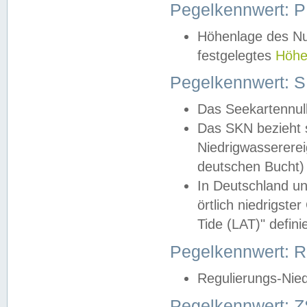
Pegelkennwert: 
Höhenlage des Nul
festgelegtes
Höhe
Pegelkennwert: 
Das Seekartennull
Das SKN bezieht s
Niedrigwassererei
deutschen Bucht) 
In Deutschland un
örtlich niedrigst
Tide (LAT)" definie
Pegelkennwert:
Regulierungs-Nie
Pegelkennwert: Z