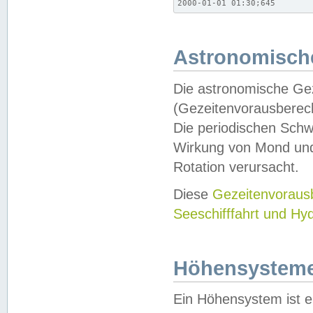
2000-01-01 01:30;645
Astronomische
Die astronomische Gez
(Gezeitenvorausberec
Die periodischen Schw
Wirkung von Mond und
Rotation verursacht.
Diese
Gezeitenvorau
Seeschifffahrt und Hy
Höhensystem
Ein Höhensystem ist e