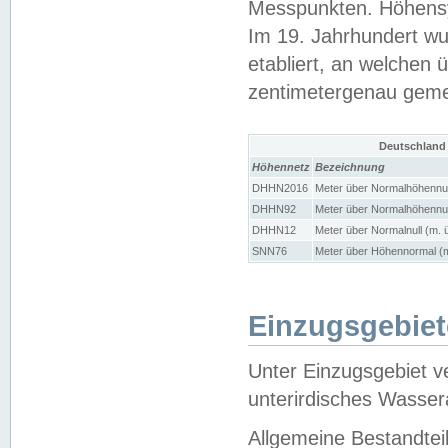
Messpunkten. Höhensy
Im 19. Jahrhundert wu
etabliert, an welchen 
zentimetergenau gem
Deutschland
Höhennetz
Bezeichnung
DHHN2016
Meter über Normalhöhennul
DHHN92
Meter über Normalhöhennul
DHHN12
Meter über Normalnull (m. 
SNN76
Meter über Höhennormal (m
Einzugsgebiet
Unter Einzugsgebiet v
unterirdisches Wasser
Allgemeine Bestandtei