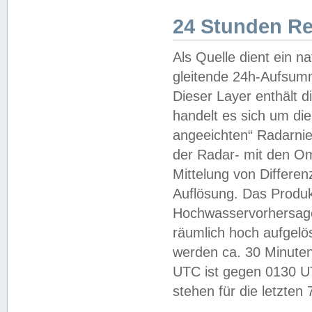
24 Stunden R
Als Quelle dient ein n
gleitende 24h-Aufsum
Dieser Layer enthält
handelt es sich um di
angeeichten“ Radarnie
der Radar- mit den O
Mittelung von Differe
Auflösung. Das Produk
Hochwasservorhersagez
räumlich hoch aufgelö
werden ca. 30 Minuten
UTC ist gegen 0130 UTC
stehen für die letzten