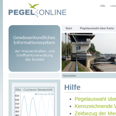
Hilfe
Link
Start
Pegelauswahl über Karte
Newsletter
Hilfe
Elbe - Cuxhaven Steubenhöft
Pegelauswahl übe
Kennzeichnende 
Zeitbezug der Me