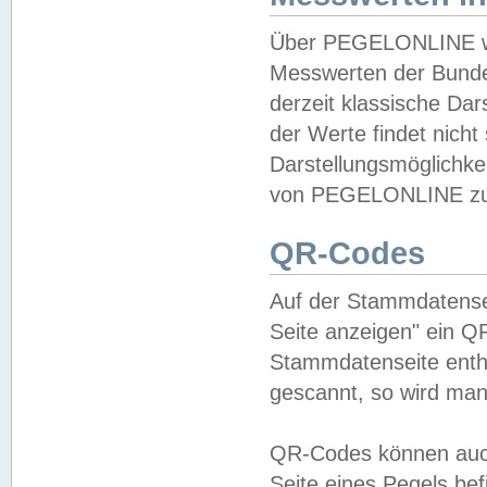
Über PEGELONLINE wer
Messwerten der Bundes
derzeit klassische Da
der Werte findet nicht 
Darstellungsmöglichkei
von PEGELONLINE zu 
QR-Codes
Auf der Stammdatensei
Seite anzeigen" ein Q
Stammdatenseite enthä
gescannt, so wird man
QR-Codes können auc
Seite eines Pegels be