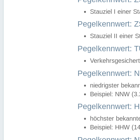
Stauziel I einer S
Pegelkennwert: Z
Stauziel II einer 
Pegelkennwert:
Verkehrsgesichert
Pegelkennwert:
niedrigster bekan
Beispiel: NNW (3
Pegelkennwert:
höchster bekannt
Beispiel: HHW (1
Pegelkennwert: 