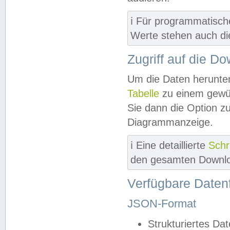
ℹ️ Für programmatisch
Werte stehen auch d
Zugriff auf die D
Um die Daten herunter
Tabelle
zu einem gewün
Sie dann die Option z
Diagrammanzeige.
ℹ️ Eine detaillierte
Schr
den gesamten Downlo
Verfügbare Daten
JSON-Format
Strukturiertes Da