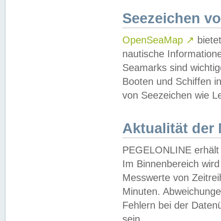
Seezeichen v
OpenSeaMap
↗
biete
nautische Information
Seamarks sind wichtig
Booten und Schiffen i
von Seezeichen wie Le
Aktualität der
PEGELONLINE erhält u
Im Binnenbereich wird 
Messwerte von Zeitreih
Minuten. Abweichungen
Fehlern bei der Daten
sein.