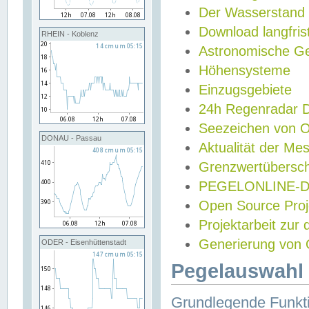
Der Wasserstand
Download langfris
RHEIN - Koblenz
Astronomische Gez
Höhensysteme
Einzugsgebiete
24h Regenradar
Seezeichen von 
DONAU - Passau
Aktualität der Me
Grenzwertübersch
PEGELONLINE-Di
Open Source Projek
Projektarbeit zur
Generierung von 
ODER - Eisenhüttenstadt
Pegelauswahl 
Grundlegende Funkti