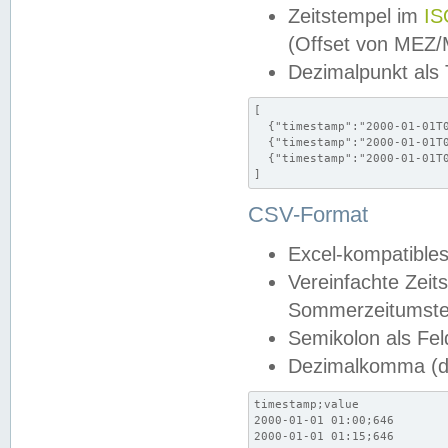
Zeitstempel im
IS
(Offset von MEZ
Dezimalpunkt als
[

  {"timestamp":"2000-01-01T0
  {"timestamp":"2000-01-01T0
  {"timestamp":"2000-01-01T0
]
CSV-Format
Excel-kompatibles
Vereinfachte Zeit
Sommerzeitumstel
Semikolon als Fel
Dezimalkomma (de
timestamp;value

2000-01-01 01:00;646

2000-01-01 01:15;646
