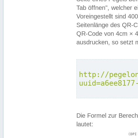
Tab öffnen", welcher 
Voreingestellt sind 4
Seitenlänge des QR-C
QR-Code von 4cm × 4c
ausdrucken, so setzt 
http://pegelo
uuid=a6ee8177
Die Formel zur Berech
lautet:
			(DPI × Druckkantenlänge in cm) ÷ 2,54 = Kantenlänge in Pixel
