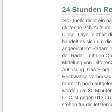
24 Stunden R
Als Quelle dient ein n
gleitende 24h-Aufsum
Dieser Layer enthält
handelt es sich um di
angeeichten“ Radarnie
der Radar- mit den O
Mittelung von Differe
Auflösung. Das Produk
Hochwasservorhersagez
räumlich hoch aufgelö
werden ca. 30 Minuten
UTC ist gegen 0130 UTC
stehen für die letzten