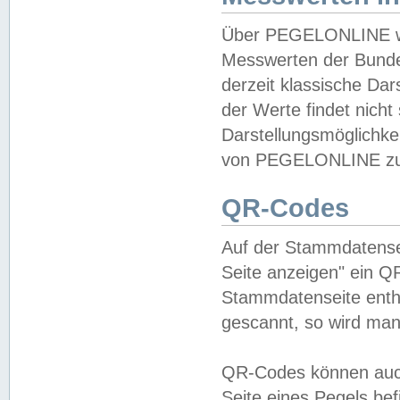
Über PEGELONLINE wer
Messwerten der Bundes
derzeit klassische Da
der Werte findet nicht 
Darstellungsmöglichkei
von PEGELONLINE zu 
QR-Codes
Auf der Stammdatensei
Seite anzeigen" ein Q
Stammdatenseite enthä
gescannt, so wird man
QR-Codes können auc
Seite eines Pegels be