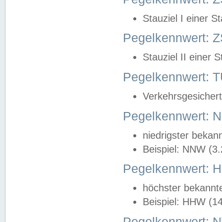
Stauziel I einer S
Pegelkennwert: Z
Stauziel II einer 
Pegelkennwert:
Verkehrsgesichert
Pegelkennwert:
niedrigster bekan
Beispiel: NNW (3
Pegelkennwert:
höchster bekannt
Beispiel: HHW (1
Pegelkennwert: 