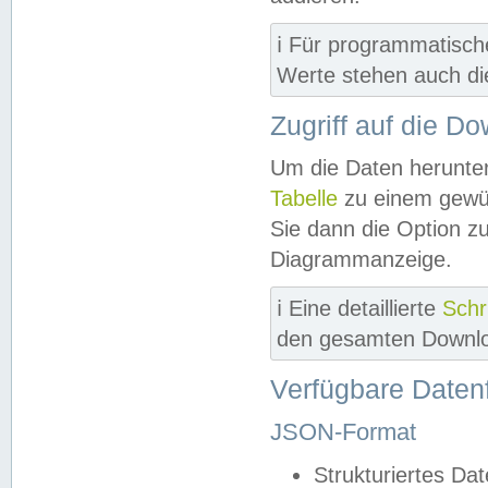
ℹ️ Für programmatisch
Werte stehen auch d
Zugriff auf die D
Um die Daten herunter
Tabelle
zu einem gewün
Sie dann die Option z
Diagrammanzeige.
ℹ️ Eine detaillierte
Schr
den gesamten Downlo
Verfügbare Daten
JSON-Format
Strukturiertes Da