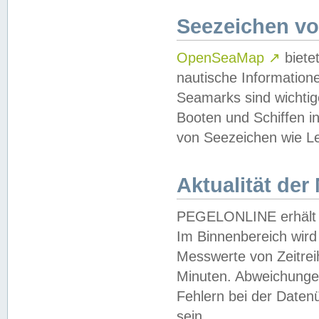
Seezeichen v
OpenSeaMap
↗
biete
nautische Information
Seamarks sind wichtig
Booten und Schiffen i
von Seezeichen wie Le
Aktualität der
PEGELONLINE erhält u
Im Binnenbereich wird 
Messwerte von Zeitreih
Minuten. Abweichungen
Fehlern bei der Daten
sein.