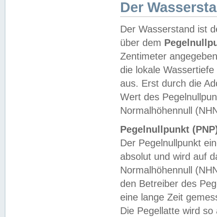
Der Wasserst
Der Wasserstand ist d
über dem
Pegelnullp
Zentimeter angegeben
die lokale Wassertie
aus. Erst durch die A
Wert des Pegelnullpun
Normalhöhennull (NHN
Pegelnullpunkt (PNP)
Der Pegelnullpunkt ei
absolut und wird auf
Normalhöhennull (NHN
den Betreiber des Pege
eine lange Zeit geme
Die Pegellatte wird s