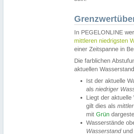
Grenzwertüber
In PEGELONLINE werde
mittleren niedrigsten
einer Zeitspanne in Be
Die farblichen Abstuf
aktuellen Wasserstand
Ist der aktuelle 
als
niedriger Was
Liegt der aktue
gilt dies als
mittle
mit
Grün
dargestel
Wasserstände obe
Wasserstand
und