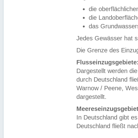
die oberflächlich
die Landoberfläc
das Grundwasser
Jedes Gewässer hat se
Die Grenze des Einzug
Flusseinzugsgebiete
Dargestellt werden die
durch Deutschland fli
Warnow / Peene, Weser
dargestellt.
Meereseinzugsgebiet
In Deutschland gibt 
Deutschland fließt n