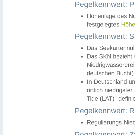
Pegelkennwert: 
Höhenlage des Nul
festgelegtes
Höhe
Pegelkennwert: 
Das Seekartennull
Das SKN bezieht s
Niedrigwassererei
deutschen Bucht) 
In Deutschland un
örtlich niedrigst
Tide (LAT)" definie
Pegelkennwert:
Regulierungs-Nie
Pegelkennwert: Z