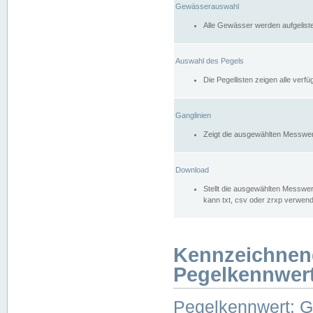
Gewässerauswahl
Alle Gewässer werden aufgelist
Auswahl des Pegels
Die Pegellisten zeigen alle ver
Ganglinien
Zeigt die ausgewählten Messwer
Download
Stellt die ausgewählten Messwer
kann txt, csv oder zrxp verwen
Kennzeichnen
Pegelkennwer
Pegelkennwert: 