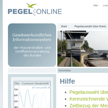
Hilfe
Link
Start
Pegelauswahl über Karte
Newsletter
Hilfe
Elbe - Cuxhaven Steubenhöft
Pegelauswahl übe
Kennzeichnende 
Zeitbezug der Me