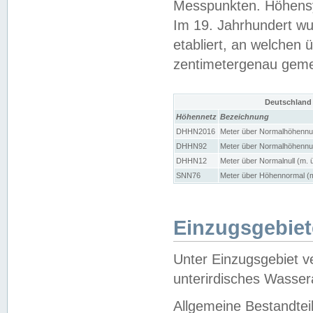
Messpunkten. Höhensy
Im 19. Jahrhundert wu
etabliert, an welchen 
zentimetergenau gem
Deutschland
Höhennetz
Bezeichnung
DHHN2016
Meter über Normalhöhennul
DHHN92
Meter über Normalhöhennul
DHHN12
Meter über Normalnull (m. 
SNN76
Meter über Höhennormal (m
Einzugsgebiet
Unter Einzugsgebiet v
unterirdisches Wasser
Allgemeine Bestandtei