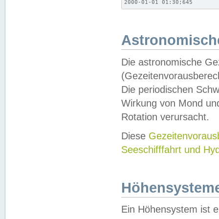
2000-01-01 01:30;645
Astronomische
Die astronomische Gez
(Gezeitenvorausberec
Die periodischen Schw
Wirkung von Mond und
Rotation verursacht.
Diese
Gezeitenvorau
Seeschifffahrt und Hy
Höhensystem
Ein Höhensystem ist e