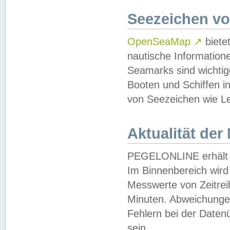
Seezeichen v
OpenSeaMap
↗
biete
nautische Information
Seamarks sind wichtig
Booten und Schiffen i
von Seezeichen wie Le
Aktualität der
PEGELONLINE erhält u
Im Binnenbereich wird 
Messwerte von Zeitreih
Minuten. Abweichungen
Fehlern bei der Daten
sein.