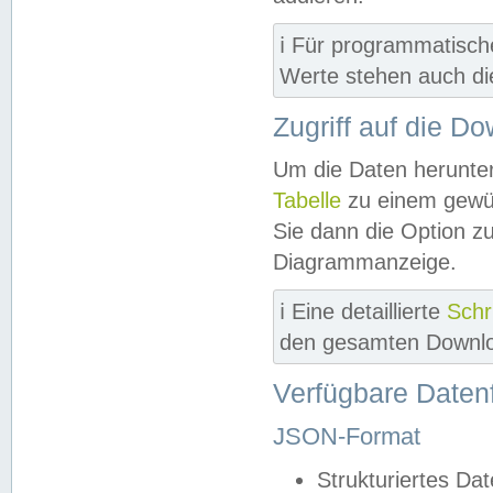
ℹ️ Für programmatisch
Werte stehen auch d
Zugriff auf die D
Um die Daten herunter
Tabelle
zu einem gewün
Sie dann die Option z
Diagrammanzeige.
ℹ️ Eine detaillierte
Schr
den gesamten Downlo
Verfügbare Daten
JSON-Format
Strukturiertes Da