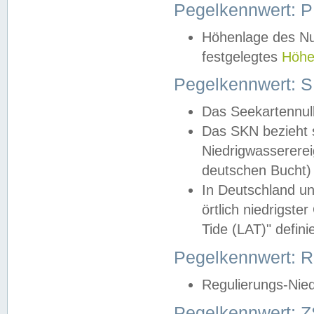
Pegelkennwert: 
Höhenlage des Nul
festgelegtes
Höhe
Pegelkennwert: 
Das Seekartennull
Das SKN bezieht s
Niedrigwassererei
deutschen Bucht) 
In Deutschland un
örtlich niedrigst
Tide (LAT)" definie
Pegelkennwert:
Regulierungs-Nie
Pegelkennwert: Z