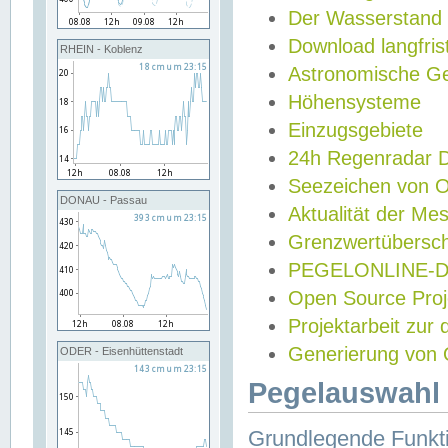
Der Wasserstand
Download langfris
RHEIN - Koblenz
Astronomische Gez
Höhensysteme
Einzugsgebiete
24h Regenradar
Seezeichen von 
DONAU - Passau
Aktualität der Me
Grenzwertübersch
PEGELONLINE-Di
Open Source Projek
Projektarbeit zur
Generierung von 
ODER - Eisenhüttenstadt
Pegelauswahl 
Grundlegende Funkti