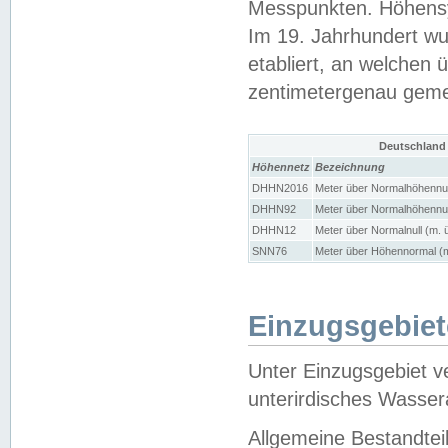
Messpunkten. Höhensy
Im 19. Jahrhundert wu
etabliert, an welchen 
zentimetergenau gem
Deutschland
Höhennetz
Bezeichnung
DHHN2016
Meter über Normalhöhennul
DHHN92
Meter über Normalhöhennul
DHHN12
Meter über Normalnull (m. 
SNN76
Meter über Höhennormal (m
Einzugsgebiet
Unter Einzugsgebiet v
unterirdisches Wasser
Allgemeine Bestandtei