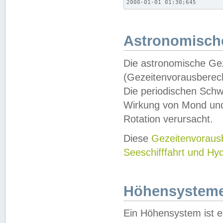
2000-01-01 01:30;645
Astronomische
Die astronomische Gez
(Gezeitenvorausberec
Die periodischen Schw
Wirkung von Mond und
Rotation verursacht.
Diese
Gezeitenvorau
Seeschifffahrt und Hy
Höhensystem
Ein Höhensystem ist e