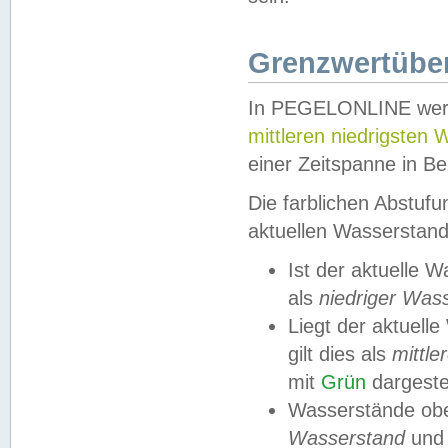
Grenzwertüber
In PEGELONLINE werde
mittleren niedrigsten
einer Zeitspanne in Be
Die farblichen Abstuf
aktuellen Wasserstand
Ist der aktuelle 
als
niedriger Was
Liegt der aktue
gilt dies als
mittle
mit
Grün
dargestel
Wasserstände obe
Wasserstand
und