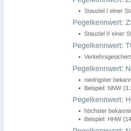
Stauziel I einer S
Pegelkennwert: Z
Stauziel II einer 
Pegelkennwert:
Verkehrsgesichert
Pegelkennwert:
niedrigster bekan
Beispiel: NNW (3
Pegelkennwert:
höchster bekannt
Beispiel: HHW (1
Pegelkennwert: 