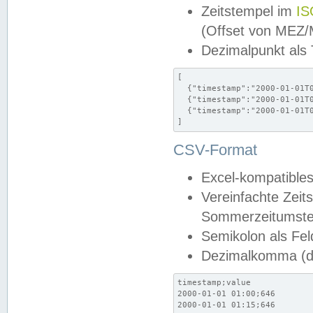
Zeitstempel im
IS
(Offset von MEZ
Dezimalpunkt als
[

  {"timestamp":"2000-01-01T0
  {"timestamp":"2000-01-01T0
  {"timestamp":"2000-01-01T0
]
CSV-Format
Excel-kompatibles
Vereinfachte Zeit
Sommerzeitumstel
Semikolon als Fel
Dezimalkomma (de
timestamp;value

2000-01-01 01:00;646

2000-01-01 01:15;646
