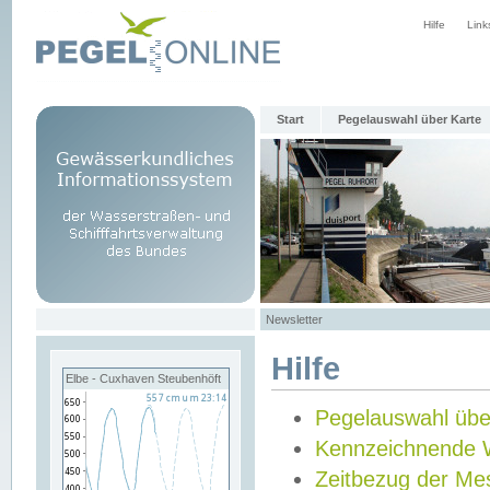
Hilfe
Link
Start
Pegelauswahl über Karte
Newsletter
Hilfe
Elbe - Cuxhaven Steubenhöft
Pegelauswahl übe
Kennzeichnende 
Zeitbezug der Me