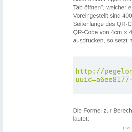
Tab öffnen", welcher 
Voreingestellt sind 4
Seitenlänge des QR-C
QR-Code von 4cm × 4c
ausdrucken, so setzt 
http://pegelo
uuid=a6ee8177
Die Formel zur Berech
lautet:
			(DPI × Druckkantenlänge in cm) ÷ 2,54 = Kantenlänge in Pixel
