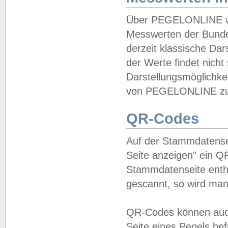
Über PEGELONLINE wer
Messwerten der Bundes
derzeit klassische Da
der Werte findet nicht 
Darstellungsmöglichkei
von PEGELONLINE zu 
QR-Codes
Auf der Stammdatensei
Seite anzeigen" ein Q
Stammdatenseite enthä
gescannt, so wird man
QR-Codes können auc
Seite eines Pegels be