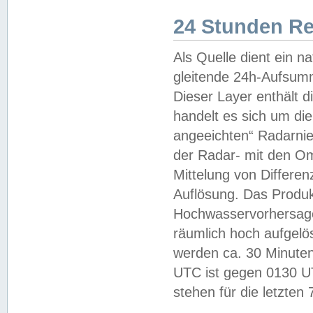
24 Stunden R
Als Quelle dient ein n
gleitende 24h-Aufsum
Dieser Layer enthält
handelt es sich um di
angeeichten“ Radarnie
der Radar- mit den O
Mittelung von Differe
Auflösung. Das Produk
Hochwasservorhersagez
räumlich hoch aufgelö
werden ca. 30 Minuten
UTC ist gegen 0130 UTC
stehen für die letzten