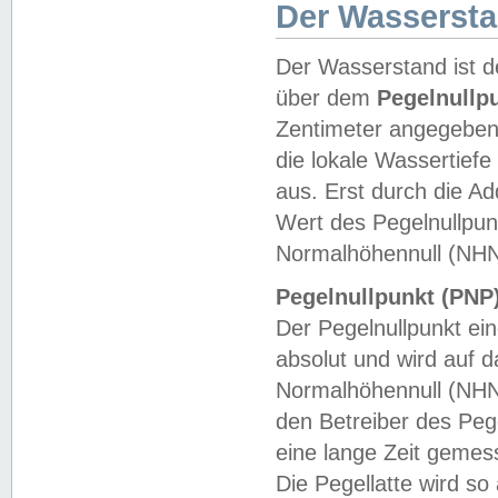
Der Wasserst
Der Wasserstand ist d
über dem
Pegelnullp
Zentimeter angegeben
die lokale Wassertie
aus. Erst durch die A
Wert des Pegelnullpun
Normalhöhennull (NHN
Pegelnullpunkt (PNP)
Der Pegelnullpunkt ei
absolut und wird auf
Normalhöhennull (NHN
den Betreiber des Pege
eine lange Zeit geme
Die Pegellatte wird s