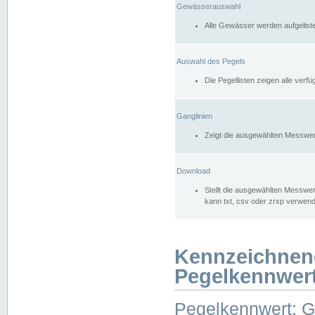
Gewässerauswahl
Alle Gewässer werden aufgelist
Auswahl des Pegels
Die Pegellisten zeigen alle ver
Ganglinien
Zeigt die ausgewählten Messwer
Download
Stellt die ausgewählten Messwer
kann txt, csv oder zrxp verwen
Kennzeichnen
Pegelkennwer
Pegelkennwert: 