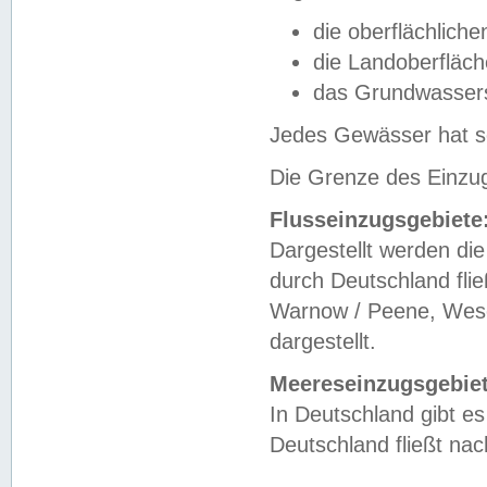
die oberflächlich
die Landoberfläc
das Grundwasser
Jedes Gewässer hat se
Die Grenze des Einzug
Flusseinzugsgebiete
Dargestellt werden die
durch Deutschland fli
Warnow / Peene, Weser
dargestellt.
Meereseinzugsgebiet
In Deutschland gibt 
Deutschland fließt n