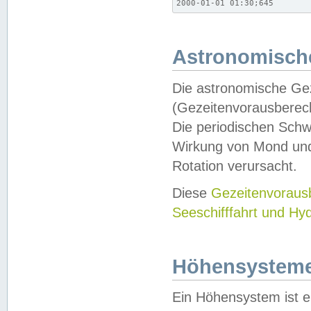
2000-01-01 01:30;645
Astronomische
Die astronomische Gez
(Gezeitenvorausberec
Die periodischen Schw
Wirkung von Mond und
Rotation verursacht.
Diese
Gezeitenvorau
Seeschifffahrt und Hy
Höhensystem
Ein Höhensystem ist e