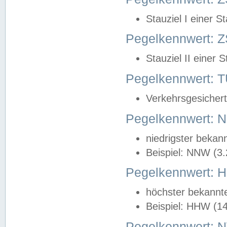
Stauziel I einer S
Pegelkennwert: Z
Stauziel II einer 
Pegelkennwert:
Verkehrsgesichert
Pegelkennwert:
niedrigster bekan
Beispiel: NNW (3
Pegelkennwert:
höchster bekannt
Beispiel: HHW (1
Pegelkennwert: 