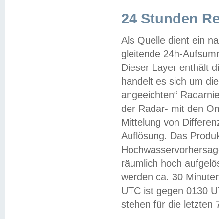
24 Stunden R
Als Quelle dient ein n
gleitende 24h-Aufsum
Dieser Layer enthält
handelt es sich um di
angeeichten“ Radarnie
der Radar- mit den O
Mittelung von Differe
Auflösung. Das Produk
Hochwasservorhersagez
räumlich hoch aufgelö
werden ca. 30 Minuten
UTC ist gegen 0130 UTC
stehen für die letzten