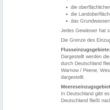
die oberflächlich
die Landoberfläc
das Grundwasser
Jedes Gewässer hat se
Die Grenze des Einzug
Flusseinzugsgebiete
Dargestellt werden die
durch Deutschland fli
Warnow / Peene, Weser
dargestellt.
Meereseinzugsgebiet
In Deutschland gibt 
Deutschland fließt n