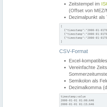
Zeitstempel im
IS
(Offset von MEZ
Dezimalpunkt als
[

  {"timestamp":"2000-01-01T0
  {"timestamp":"2000-01-01T0
  {"timestamp":"2000-01-01T0
]
CSV-Format
Excel-kompatibles
Vereinfachte Zeit
Sommerzeitumstel
Semikolon als Fel
Dezimalkomma (de
timestamp;value

2000-01-01 01:00;646

2000-01-01 01:15;646
