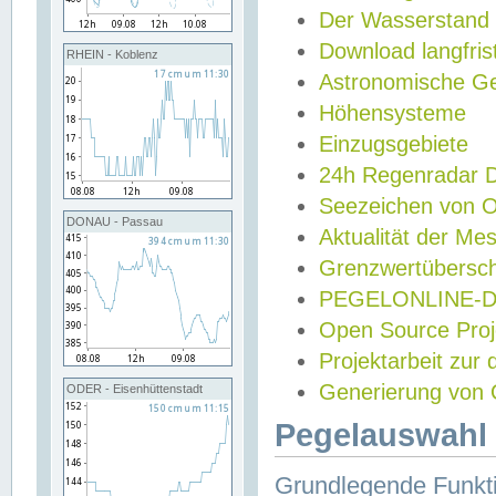
Der Wasserstand
Download langfris
RHEIN - Koblenz
Astronomische Gez
Höhensysteme
Einzugsgebiete
24h Regenradar
Seezeichen von 
DONAU - Passau
Aktualität der Me
Grenzwertübersch
PEGELONLINE-Di
Open Source Projek
Projektarbeit zur
Generierung von 
ODER - Eisenhüttenstadt
Pegelauswahl 
Grundlegende Funkti