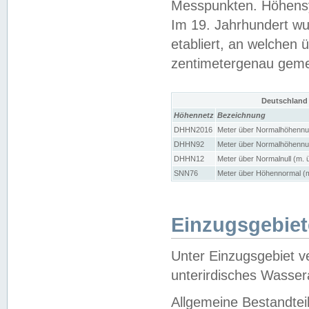
Messpunkten. Höhensy
Im 19. Jahrhundert wu
etabliert, an welchen 
zentimetergenau gem
Deutschland
Höhennetz
Bezeichnung
DHHN2016
Meter über Normalhöhennul
DHHN92
Meter über Normalhöhennul
DHHN12
Meter über Normalnull (m. 
SNN76
Meter über Höhennormal (m
Einzugsgebiet
Unter Einzugsgebiet v
unterirdisches Wasser
Allgemeine Bestandtei