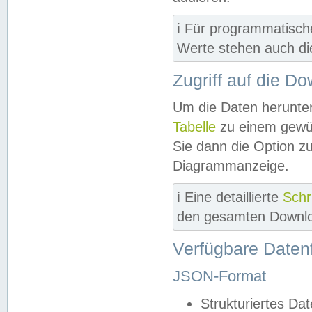
ℹ️ Für programmatisch
Werte stehen auch d
Zugriff auf die D
Um die Daten herunter
Tabelle
zu einem gewün
Sie dann die Option z
Diagrammanzeige.
ℹ️ Eine detaillierte
Schr
den gesamten Downlo
Verfügbare Daten
JSON-Format
Strukturiertes Da