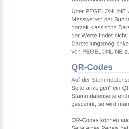
Über PEGELONLINE wer
Messwerten der Bundes
derzeit klassische Da
der Werte findet nicht 
Darstellungsmöglichkei
von PEGELONLINE zu 
QR-Codes
Auf der Stammdatensei
Seite anzeigen" ein Q
Stammdatenseite enthä
gescannt, so wird man
QR-Codes können auc
Seite eines Pegels be