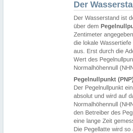
Der Wasserst
Der Wasserstand ist d
über dem
Pegelnullp
Zentimeter angegeben
die lokale Wassertie
aus. Erst durch die A
Wert des Pegelnullpun
Normalhöhennull (NHN
Pegelnullpunkt (PNP)
Der Pegelnullpunkt ei
absolut und wird auf
Normalhöhennull (NHN
den Betreiber des Pege
eine lange Zeit geme
Die Pegellatte wird s