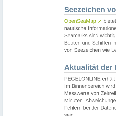
Seezeichen v
OpenSeaMap
↗
biete
nautische Information
Seamarks sind wichtig
Booten und Schiffen i
von Seezeichen wie Le
Aktualität der
PEGELONLINE erhält u
Im Binnenbereich wird 
Messwerte von Zeitreih
Minuten. Abweichungen
Fehlern bei der Daten
sein.