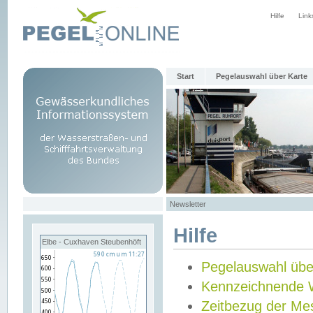
Hilfe
Link
Start
Pegelauswahl über Karte
Newsletter
Hilfe
Elbe - Cuxhaven Steubenhöft
Pegelauswahl übe
Kennzeichnende 
Zeitbezug der Me