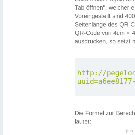
Tab öffnen", welcher 
Voreingestellt sind 4
Seitenlänge des QR-C
QR-Code von 4cm × 4c
ausdrucken, so setzt 
http://pegelo
uuid=a6ee8177
Die Formel zur Berech
lautet:
			(DPI × Druckkantenlänge in cm) ÷ 2,54 = Kantenlänge in Pixel
