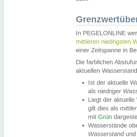
Grenzwertüber
In PEGELONLINE werde
mittleren niedrigsten
einer Zeitspanne in Be
Die farblichen Abstuf
aktuellen Wasserstand
Ist der aktuelle 
als
niedriger Was
Liegt der aktue
gilt dies als
mittle
mit
Grün
dargestel
Wasserstände obe
Wasserstand
und