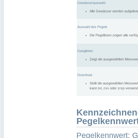
Gewässerauswahl
Alle Gewässer werden aufgelist
Auswahl des Pegels
Die Pegellisten zeigen alle ver
Ganglinien
Zeigt die ausgewählten Messwer
Download
Stellt die ausgewählten Messwer
kann txt, csv oder zrxp verwen
Kennzeichnen
Pegelkennwer
Pegelkennwert: 