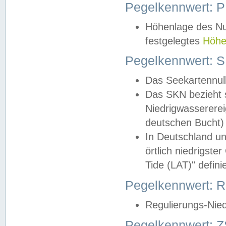
Pegelkennwert: 
Höhenlage des Nul
festgelegtes
Höhe
Pegelkennwert: 
Das Seekartennull
Das SKN bezieht s
Niedrigwassererei
deutschen Bucht) 
In Deutschland un
örtlich niedrigst
Tide (LAT)" definie
Pegelkennwert:
Regulierungs-Nie
Pegelkennwert: Z