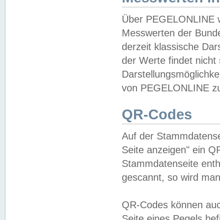
Über PEGELONLINE wer
Messwerten der Bundes
derzeit klassische Da
der Werte findet nicht 
Darstellungsmöglichkei
von PEGELONLINE zu 
QR-Codes
Auf der Stammdatensei
Seite anzeigen" ein Q
Stammdatenseite enthä
gescannt, so wird man
QR-Codes können auc
Seite eines Pegels be