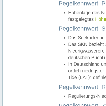
Pegelkennwert: 
Höhenlage des Nul
festgelegtes
Höhe
Pegelkennwert: 
Das Seekartennull
Das SKN bezieht s
Niedrigwassererei
deutschen Bucht) 
In Deutschland un
örtlich niedrigst
Tide (LAT)" definie
Pegelkennwert:
Regulierungs-Nie
Pegelkennwert: Z