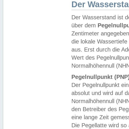
Der Wasserst
Der Wasserstand ist d
über dem
Pegelnullp
Zentimeter angegeben
die lokale Wassertie
aus. Erst durch die A
Wert des Pegelnullpun
Normalhöhennull (NHN
Pegelnullpunkt (PNP)
Der Pegelnullpunkt ei
absolut und wird auf
Normalhöhennull (NHN
den Betreiber des Pege
eine lange Zeit geme
Die Pegellatte wird s