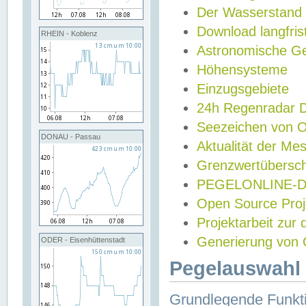
Der Wasserstand
Download langfris
RHEIN - Koblenz
Astronomische Gez
Höhensysteme
Einzugsgebiete
24h Regenradar
Seezeichen von 
DONAU - Passau
Aktualität der Me
Grenzwertübersch
PEGELONLINE-Di
Open Source Projek
Projektarbeit zur
Generierung von 
ODER - Eisenhüttenstadt
Pegelauswahl 
Grundlegende Funkti