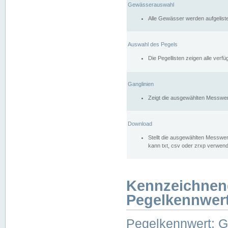
Gewässerauswahl
Alle Gewässer werden aufgelist
Auswahl des Pegels
Die Pegellisten zeigen alle ver
Ganglinien
Zeigt die ausgewählten Messwer
Download
Stellt die ausgewählten Messwer
kann txt, csv oder zrxp verwen
Kennzeichnen
Pegelkennwer
Pegelkennwert: 