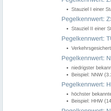
Stauziel I einer S
Pegelkennwert: Z
Stauziel II einer 
Pegelkennwert:
Verkehrsgesichert
Pegelkennwert:
niedrigster bekan
Beispiel: NNW (3
Pegelkennwert:
höchster bekannt
Beispiel: HHW (1
Pegelkennwert: 