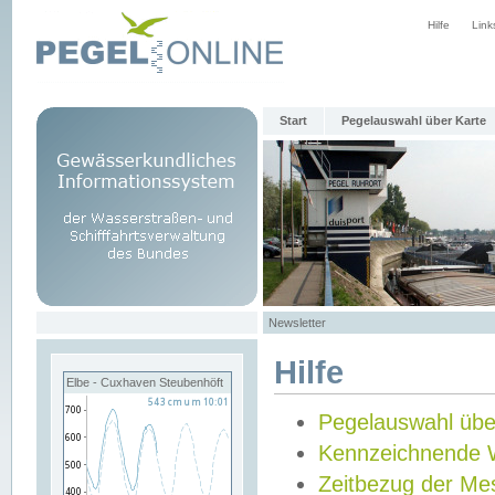
Hilfe
Link
Start
Pegelauswahl über Karte
Newsletter
Hilfe
Elbe - Cuxhaven Steubenhöft
Pegelauswahl übe
Kennzeichnende 
Zeitbezug der Me