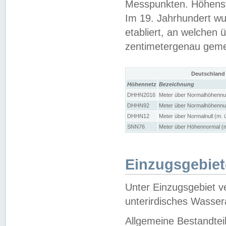
Messpunkten. Höhensy
Im 19. Jahrhundert wu
etabliert, an welchen 
zentimetergenau gem
Deutschland
Höhennetz
Bezeichnung
DHHN2016
Meter über Normalhöhennul
DHHN92
Meter über Normalhöhennul
DHHN12
Meter über Normalnull (m. 
SNN76
Meter über Höhennormal (m
Einzugsgebiet
Unter Einzugsgebiet v
unterirdisches Wasser
Allgemeine Bestandtei