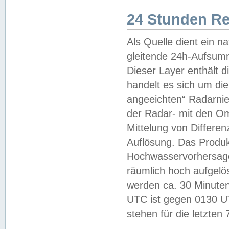
24 Stunden R
Als Quelle dient ein n
gleitende 24h-Aufsum
Dieser Layer enthält
handelt es sich um di
angeeichten“ Radarnie
der Radar- mit den O
Mittelung von Differe
Auflösung. Das Produk
Hochwasservorhersagez
räumlich hoch aufgelö
werden ca. 30 Minuten
UTC ist gegen 0130 UTC
stehen für die letzten