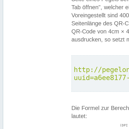
Tab öffnen", welcher 
Voreingestellt sind 4
Seitenlänge des QR-C
QR-Code von 4cm × 4c
ausdrucken, so setzt 
http://pegelo
uuid=a6ee8177
Die Formel zur Berech
lautet:
			(DPI × Druckkantenlänge in cm) ÷ 2,54 = Kantenlänge in Pixel
