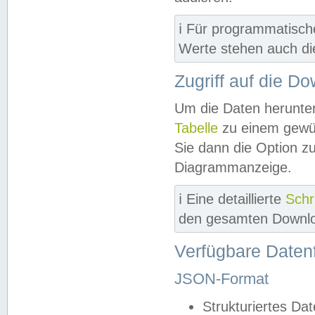
ℹ️ Für programmatisch
Werte stehen auch d
Zugriff auf die D
Um die Daten herunter
Tabelle
zu einem gewün
Sie dann die Option z
Diagrammanzeige.
ℹ️ Eine detaillierte
Schr
den gesamten Downlo
Verfügbare Daten
JSON-Format
Strukturiertes Da