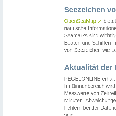
Seezeichen v
OpenSeaMap
↗
biete
nautische Information
Seamarks sind wichtig
Booten und Schiffen i
von Seezeichen wie Le
Aktualität der
PEGELONLINE erhält u
Im Binnenbereich wird 
Messwerte von Zeitreih
Minuten. Abweichungen
Fehlern bei der Daten
sein.