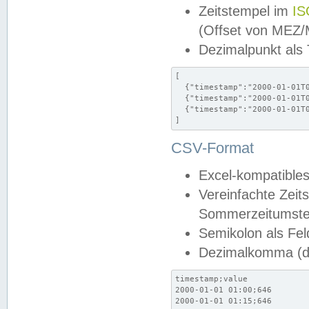
Zeitstempel im
IS
(Offset von MEZ
Dezimalpunkt als
[

  {"timestamp":"2000-01-01T0
  {"timestamp":"2000-01-01T0
  {"timestamp":"2000-01-01T0
]
CSV-Format
Excel-kompatibles
Vereinfachte Zeit
Sommerzeitumstel
Semikolon als Fel
Dezimalkomma (de
timestamp;value

2000-01-01 01:00;646

2000-01-01 01:15;646
