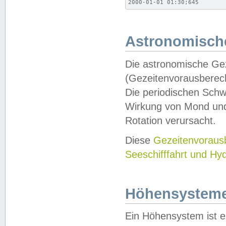
2000-01-01 01:30;645
Astronomische
Die astronomische Gez
(Gezeitenvorausberec
Die periodischen Schw
Wirkung von Mond und
Rotation verursacht.
Diese
Gezeitenvorau
Seeschifffahrt und Hy
Höhensystem
Ein Höhensystem ist e