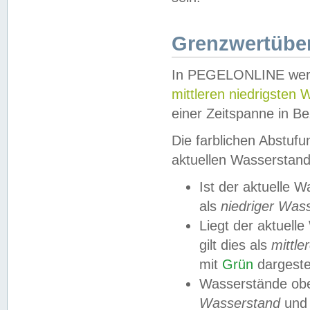
Grenzwertüber
In PEGELONLINE werde
mittleren niedrigsten
einer Zeitspanne in Be
Die farblichen Abstuf
aktuellen Wasserstand
Ist der aktuelle 
als
niedriger Was
Liegt der aktue
gilt dies als
mittle
mit
Grün
dargestel
Wasserstände obe
Wasserstand
und