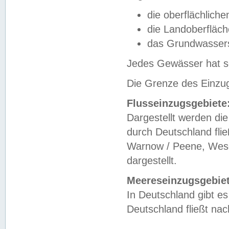
die oberflächlich
die Landoberfläc
das Grundwasser
Jedes Gewässer hat se
Die Grenze des Einzug
Flusseinzugsgebiete
Dargestellt werden die
durch Deutschland fli
Warnow / Peene, Weser
dargestellt.
Meereseinzugsgebiet
In Deutschland gibt 
Deutschland fließt n