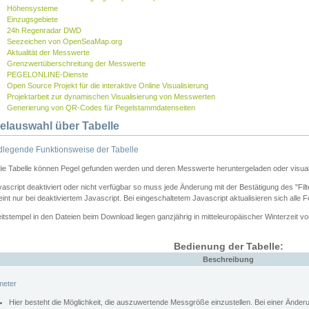
Höhensysteme
Einzugsgebiete
24h Regenradar DWD
Seezeichen von OpenSeaMap.org
Aktualität der Messwerte
Grenzwertüberschreitung der Messwerte
PEGELONLINE-Dienste
Open Source Projekt für die interaktive Online Visualisierung
Projektarbeit zur dynamischen Visualisierung von Messwerten
Generierung von QR-Codes für Pegelstammdatenseiten
elauswahl über Tabelle
legende Funktionsweise der Tabelle
die Tabelle können Pegel gefunden werden und deren Messwerte heruntergeladen oder visuali
vascript deaktiviert oder nicht verfügbar so muss jede Änderung mit der Bestätigung des "Filt
int nur bei deaktiviertem Javascript. Bei eingeschaltetem Javascript aktualisieren sich alle 
itstempel in den Dateien beim Download liegen ganzjährig in mitteleuropäischer Winterzeit vo
Bedienung der Tabelle:
Beschreibung
meter
Hier besteht die Möglichkeit, die auszuwertende Messgröße einzustellen. Bei einer Ände