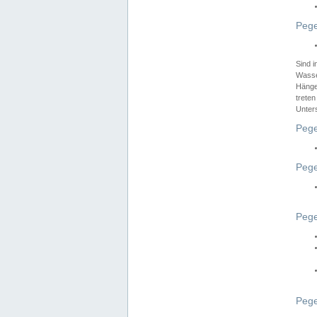
Pege
Sind 
Wasser
Hänge
treten
Unter
Pege
Pege
Pege
Pege