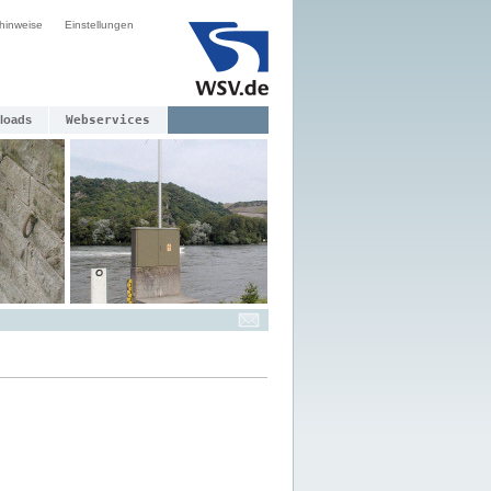
hinweise
Einstellungen
loads
Webservices