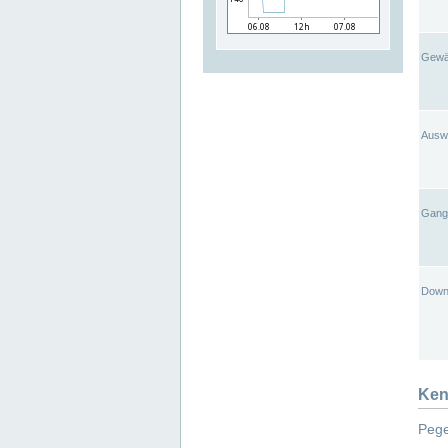
Gewä
Ausw
Gangl
Down
Ken
Pege