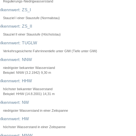
Regulierungs-Niedrigwasserstand
lkennwert: ZS_I
Stauziel I einer Staustufe (Normalstau)
lkennwert: ZS_II
Stauziel II einer Staustufe (Höchststau)
elkennwert: TUGLW
Verkehrsgesicherte Fahrrinnentiefe unter GlW (Tiefe unter GlW)
lkennwert: NNW
niedrigster bekannter Wasserstand
Beispiel: NNW (3.2.1942) 9,30 m
lkennwert: HHW
höchster bekannter Wasserstand
Beispiel: HHW (14.8.2001) 14,31 m
lkennwert: NW
niedrigster Wasserstand in einer Zeitspanne
lkennwert: HW
höchster Wasserstand in einer Zeitspanne
elkennwert: MNW