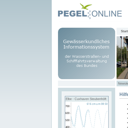
Start
Newsle
Hilf
Elbe - Cuxhaven Steubenhöft