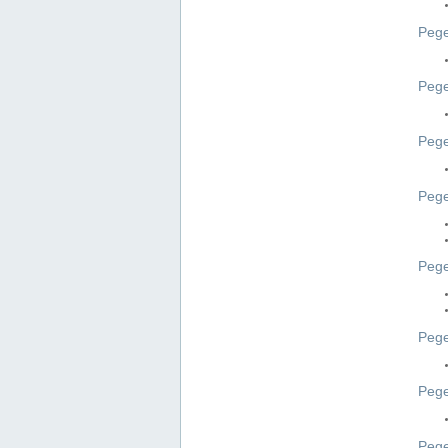
Pege
Pege
Peg
Pege
Pege
Pege
Pege
Peg