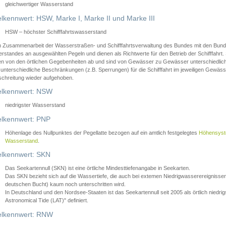
gleichwertiger Wasserstand
lkennwert: HSW, Marke I, Marke II und Marke III
HSW – höchster Schifffahrtswasserstand
in Zusammenarbeit der Wasserstraßen- und Schifffahrtsverwaltung des Bundes mit den Bund
standes an ausgewählten Pegeln und dienen als Richtwerte für den Betrieb der Schifffahrt. 
n von den örtlichen Gegebenheiten ab und sind von Gewässer zu Gewässer unterschiedlich
 unterschiedliche Beschränkungen (z.B. Sperrungen) für die Schifffahrt im jeweiligen Gewäss
schreitung wieder aufgehoben.
lkennwert: NSW
niedrigster Wasserstand
lkennwert: PNP
Höhenlage des Nullpunktes der Pegellatte bezogen auf ein amtlich festgelegtes
Höhensys
Wasserstand
.
lkennwert: SKN
Das Seekartennull (SKN) ist eine örtliche Mindesttiefenangabe in Seekarten.
Das SKN bezieht sich auf die Wassertiefe, die auch bei extemen Niedrigwasserereignissen
deutschen Bucht) kaum noch unterschritten wird.
In Deutschland und den Nordsee-Staaten ist das Seekartennull seit 2005 als örtlich nie
Astronomical Tide (LAT)" definiert.
lkennwert: RNW