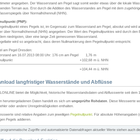
ntimeter angegeben. Der Wasserstand am Pegel sagt somit weder etwas über die lokale Wa
enden Terrain aus. Erst durch die Addition des Wasserstandes am Pegel mit dem zugehörig
asserspiegels über Normalhöhennull (NHN).
nullpunkt (PNP):
egelnullpunkt eines Pegels ist, im Gegensatz zum Wasserstand am Pegel, absolut und wir
ter über Normalhöhennull (NHN) angegeben. Der Wert des Pegelnullpunktes wird durch den Bet
 dem niedrigsten, über eine lange Zeit gemessenen Wasserstand.
gellatte wird so angebracht, dass deren Nullmarkierung dem Pegelnullpunkt entspricht.
iel am Pegel Dresden:
rstand am 16.07.2013 08:00 Uhr: 176 cm am Pegel
1,76
m
ullpunkt
+
102,68
m ü. NHN
=
104,44
m ü. NHN
nload langfristiger Wasserstände und Abflüsse
ONLINE bietet die Möglichkeit, historische Wasserstandsdaten und Abflusswerte seit dem 1
en heruntergeladenen Daten handelt es sich um
ungeprüfte Rohdaten
. Diese Messwerte wur
ehler oder andere Unregelmäßigkeiten enthalten.
esswerte sind relative Angaben zum jeweiligen
Pegelnullpunkt
. Für absolute Höhenangaben 
igen Pegels addieren.
ür programmatische Zugriffe und automatisierte Datenabfragen aktueller Werte stehen auch d