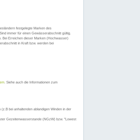
esländern festgelegte Marken des
Sind immer für einen Gewässerabschnitt gültig.
. Bei Erreichen dieser Marken (Hochwasser)
erabschnitt in Kraft bzw. werden bei
tem
. Siehe auch die Informationen zum
 (z.B bei anhaltenden ablandigen Winden in der
drigster Gezeitenwasserstande (NGzW) bzw. "Lowest