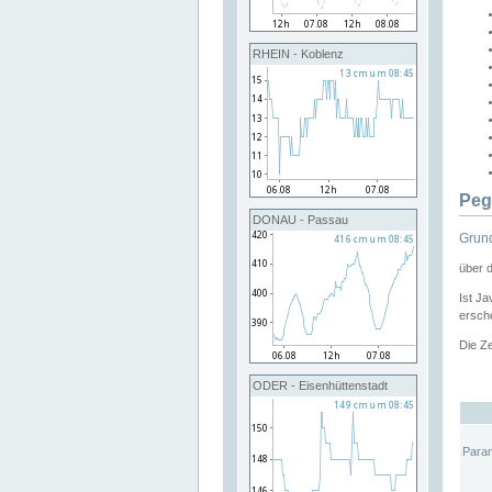
RHEIN - Koblenz
Peg
DONAU - Passau
Grund
über 
Ist Ja
ersche
Die Ze
ODER - Eisenhüttenstadt
Para