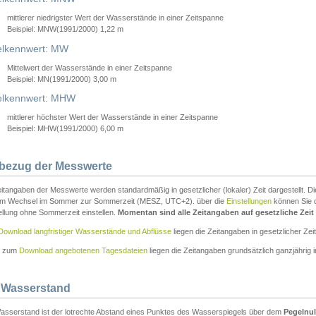
mittlerer niedrigster Wert der Wasserstände in einer Zeitspanne
Beispiel: MNW(1991/2000) 1,22 m
lkennwert: MW
Mittelwert der Wasserstände in einer Zeitspanne
Beispiel: MN(1991/2000) 3,00 m
elkennwert: MHW
mittlerer höchster Wert der Wasserstände in einer Zeitspanne
Beispiel: MHW(1991/2000) 6,00 m
tbezug der Messwerte
itangaben der Messwerte werden standardmäßig in gesetzlicher (lokaler) Zeit dargestellt. D
em Wechsel im Sommer zur Sommerzeit (MESZ, UTC+2). über die
Einstellungen
können Sie d
ellung ohne Sommerzeit einstellen.
Momentan sind alle Zeitangaben auf gesetzliche Zeit e
Download langfristiger Wasserstände und Abflüsse
liegen die Zeitangaben in gesetzlicher Zeit
n zum
Download angebotenen Tagesdateien
liegen die Zeitangaben grundsätzlich ganzjährig in
 Wasserstand
asserstand ist der lotrechte Abstand eines Punktes des Wasserspiegels über dem
Pegelnul