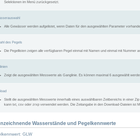
Selektionen im Menü zurückgesetzt.
sserauswahl
Alle Gewässer werden aufgelistet, wenn Daten für den ausgewählten Parameter vorhande
ahl des Pegels
Die Pegellisten zeigen alle verfügbaren Pegel einmal mit Namen und einmal mit Nummer a
inien
Zeigt die ausgewählten Messwerte als Ganglinie. Es können maximal 6 ausgewählt werde
load
Stellt die ausgewählten Messwerte innerhalb eines auswählbaren Zeitbereichs in einer Zi
kann txt, csv oder zrxp verwendet werden. Die Zeitangabe in den Download-Dateien ist 
nzeichnende Wasserstände und Pegelkennwerte
lkennwert: GLW