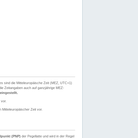
ies sind die Mitteleuropäische Zeit (MEZ, UTC+1)
ie Zeitangaben auch auf ganzjährige MEZ-
ingestellt.
 vor.
 Mitteleuropäischer Zeit vor.
lpunkt (PNP)
der Pegellatte und wird in der Regel