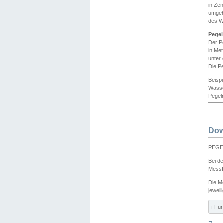
in Ze
umgeb
des W
Pegel
Der P
in Me
unter
Die Pe
Beisp
Wasse
Pegeln
Dow
PEGEL
Bei d
Messf
Die M
jeweil
ℹ️ F