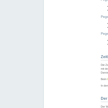
Pege
Peg
Zei
Die Ze
mit d
Darst
Beim
In de
Der
Der W