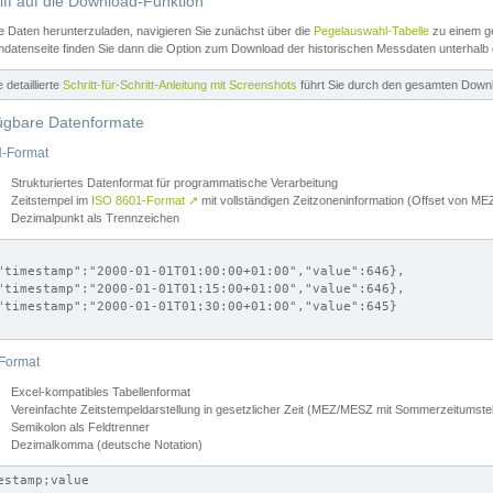
iff auf die Download-Funktion
e Daten herunterzuladen, navigieren Sie zunächst über die
Pegelauswahl-Tabelle
zu einem ge
datenseite finden Sie dann die Option zum Download der historischen Messdaten unterhalb
ne detaillierte
Schritt-für-Schritt-Anleitung mit Screenshots
führt Sie durch den gesamten Down
ügbare Datenformate
-Format
Strukturiertes Datenformat für programmatische Verarbeitung
Zeitstempel im
ISO 8601-Format
↗
mit vollständigen Zeitzoneninformation (Offset von 
Dezimalpunkt als Trennzeichen
"timestamp":"2000-01-01T01:00:00+01:00","value":646},

"timestamp":"2000-01-01T01:15:00+01:00","value":646},

"timestamp":"2000-01-01T01:30:00+01:00","value":645}

Format
Excel-kompatibles Tabellenformat
Vereinfachte Zeitstempeldarstellung in gesetzlicher Zeit (MEZ/MESZ mit Sommerzeitumstel
Semikolon als Feldtrenner
Dezimalkomma (deutsche Notation)
estamp;value
