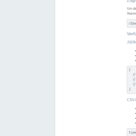
Zugr
Um di
Stamm
ℹ️ Ei
Verf
JSON
[

  {
  {
  {
]
CSV-
tim