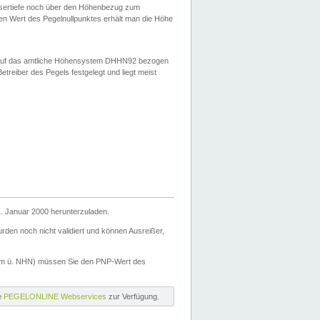
ssertiefe noch über den Höhenbezug zum
en Wert des Pegelnullpunktes erhält man die Höhe
d auf das amtliche Höhensystem DHHN92 bezogen
reiber des Pegels festgelegt und liegt meist
. Januar 2000 herunterzuladen.
den noch nicht validiert und können Ausreißer,
(m ü. NHN) müssen Sie den PNP-Wert des
ie
PEGELONLINE Webservices
zur Verfügung.