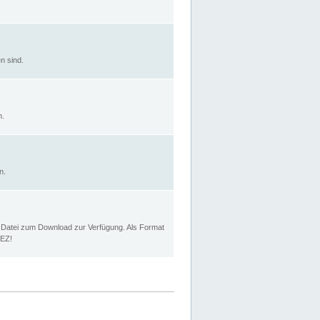
n sind.
n.
n.
p Datei zum Download zur Verfügung. Als Format
MEZ!