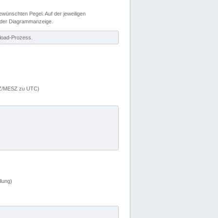
wünschten Pegel. Auf der jeweiligen
 der Diagrammanzeige.
load-Prozess.
MEZ/MESZ zu UTC)
lung)