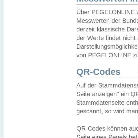
Über PEGELONLINE wer
Messwerten der Bundes
derzeit klassische Da
der Werte findet nicht 
Darstellungsmöglichkei
von PEGELONLINE zu 
QR-Codes
Auf der Stammdatensei
Seite anzeigen" ein Q
Stammdatenseite enthä
gescannt, so wird man
QR-Codes können auc
Seite eines Pegels be