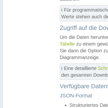
ℹ️ Für programmatisch
Werte stehen auch d
Zugriff auf die D
Um die Daten herunter
Tabelle
zu einem gewün
Sie dann die Option z
Diagrammanzeige.
ℹ️ Eine detaillierte
Schr
den gesamten Downlo
Verfügbare Daten
JSON-Format
Strukturiertes Da