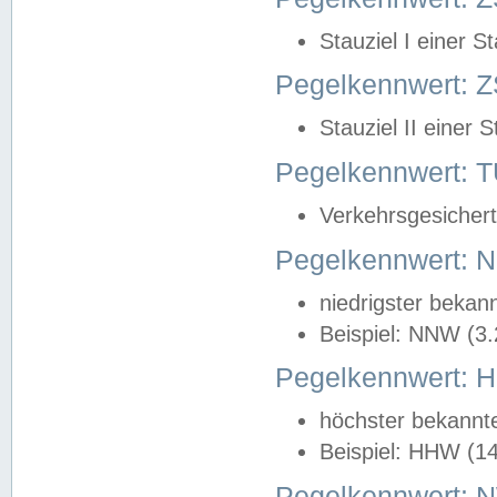
Stauziel I einer S
Pegelkennwert: Z
Stauziel II einer 
Pegelkennwert:
Verkehrsgesichert
Pegelkennwert:
niedrigster bekan
Beispiel: NNW (3
Pegelkennwert:
höchster bekannt
Beispiel: HHW (1
Pegelkennwert: 