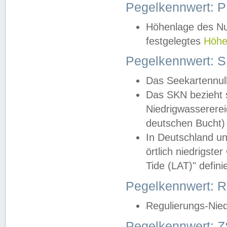
Pegelkennwert: 
Höhenlage des Nul
festgelegtes
Höhe
Pegelkennwert: 
Das Seekartennull
Das SKN bezieht s
Niedrigwassererei
deutschen Bucht) 
In Deutschland un
örtlich niedrigst
Tide (LAT)" definie
Pegelkennwert:
Regulierungs-Nie
Pegelkennwert: Z