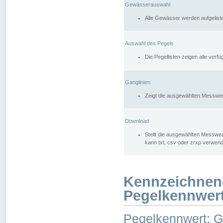
Gewässerauswahl
Alle Gewässer werden aufgelist
Auswahl des Pegels
Die Pegellisten zeigen alle ver
Ganglinien
Zeigt die ausgewählten Messwer
Download
Stellt die ausgewählten Messwer
kann txt, csv oder zrxp verwen
Kennzeichnen
Pegelkennwer
Pegelkennwert: 