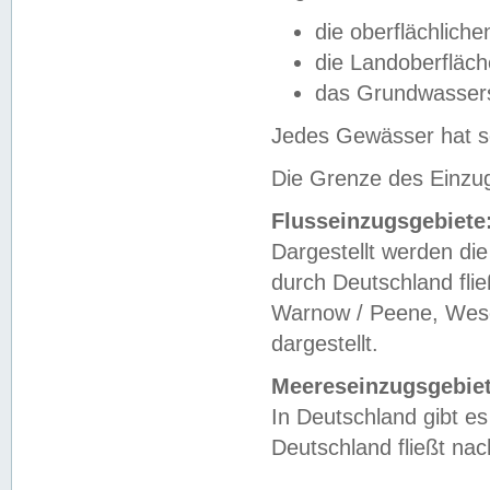
die oberflächlich
die Landoberfläc
das Grundwasser
Jedes Gewässer hat se
Die Grenze des Einzug
Flusseinzugsgebiete
Dargestellt werden die
durch Deutschland fli
Warnow / Peene, Weser
dargestellt.
Meereseinzugsgebiet
In Deutschland gibt 
Deutschland fließt n