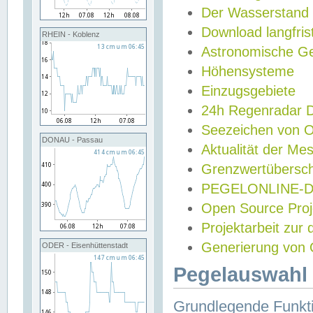
Der Wasserstand
Download langfris
RHEIN - Koblenz
Astronomische Gez
Höhensysteme
Einzugsgebiete
24h Regenradar
Seezeichen von 
DONAU - Passau
Aktualität der Me
Grenzwertübersch
PEGELONLINE-Di
Open Source Projek
Projektarbeit zur
Generierung von 
ODER - Eisenhüttenstadt
Pegelauswahl 
Grundlegende Funkti