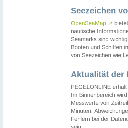
Seezeichen v
OpenSeaMap
↗
biete
nautische Information
Seamarks sind wichtig
Booten und Schiffen i
von Seezeichen wie Le
Aktualität der
PEGELONLINE erhält u
Im Binnenbereich wird 
Messwerte von Zeitreih
Minuten. Abweichungen
Fehlern bei der Daten
sein.