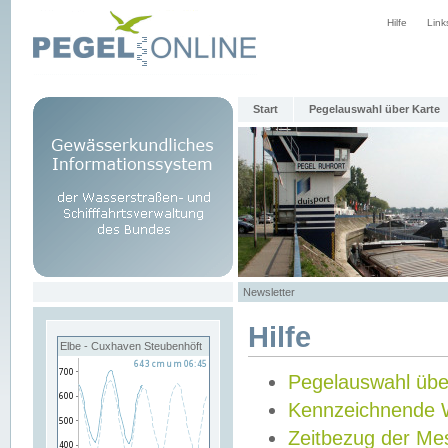
Hilfe
Link
Start
Pegelauswahl über Karte
Newsletter
Hilfe
Elbe - Cuxhaven Steubenhöft
Pegelauswahl übe
Kennzeichnende 
Zeitbezug der Me