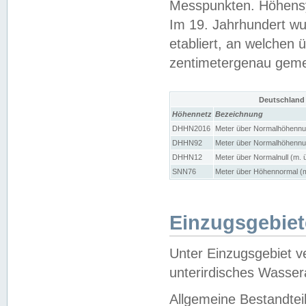
Messpunkten. Höhensy
Im 19. Jahrhundert wu
etabliert, an welchen 
zentimetergenau gem
Deutschland
Höhennetz
Bezeichnung
DHHN2016
Meter über Normalhöhennul
DHHN92
Meter über Normalhöhennul
DHHN12
Meter über Normalnull (m. 
SNN76
Meter über Höhennormal (m
Einzugsgebiet
Unter Einzugsgebiet v
unterirdisches Wasser
Allgemeine Bestandtei