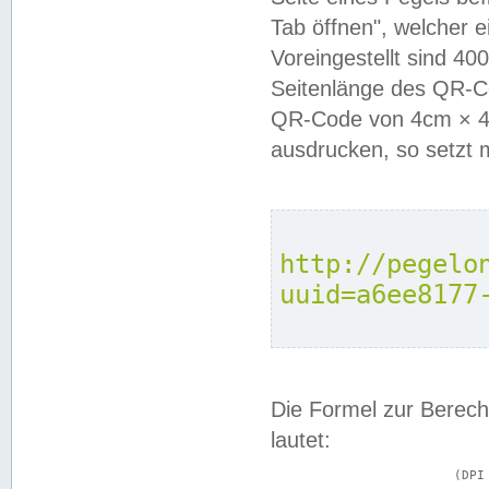
Tab öffnen", welcher 
Voreingestellt sind 4
Seitenlänge des QR-C
QR-Code von 4cm × 4c
ausdrucken, so setzt 
http://pegelo
uuid=a6ee8177
Die Formel zur Berech
lautet:
			(DPI × Druckkantenlänge in cm) ÷ 2,54 = Kantenlänge in Pixel
