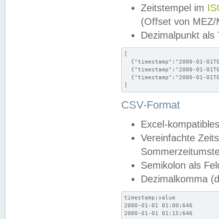
Zeitstempel im
IS
(Offset von MEZ
Dezimalpunkt als
[

  {"timestamp":"2000-01-01T0
  {"timestamp":"2000-01-01T0
  {"timestamp":"2000-01-01T0
]
CSV-Format
Excel-kompatibles
Vereinfachte Zeit
Sommerzeitumstel
Semikolon als Fel
Dezimalkomma (de
timestamp;value

2000-01-01 01:00;646

2000-01-01 01:15;646
