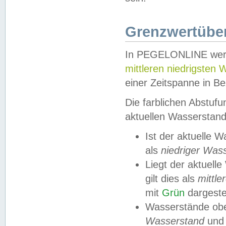
Grenzwertüber
In PEGELONLINE werde
mittleren niedrigsten
einer Zeitspanne in Be
Die farblichen Abstuf
aktuellen Wasserstand
Ist der aktuelle 
als
niedriger Was
Liegt der aktue
gilt dies als
mittle
mit
Grün
dargestel
Wasserstände obe
Wasserstand
und