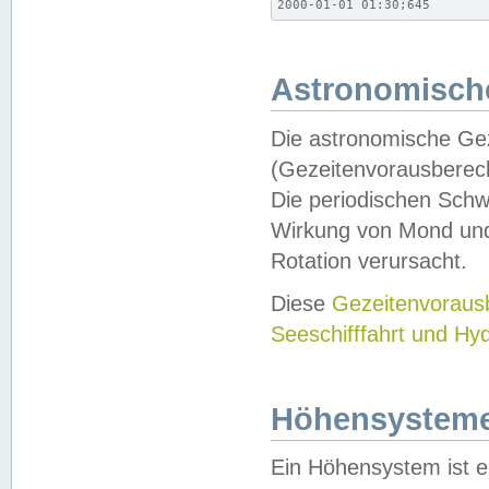
2000-01-01 01:30;645
Astronomische
Die astronomische Gez
(Gezeitenvorausberec
Die periodischen Schw
Wirkung von Mond und
Rotation verursacht.
Diese
Gezeitenvorau
Seeschifffahrt und Hy
Höhensystem
Ein Höhensystem ist e