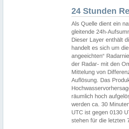
24 Stunden R
Als Quelle dient ein n
gleitende 24h-Aufsum
Dieser Layer enthält
handelt es sich um di
angeeichten“ Radarnie
der Radar- mit den O
Mittelung von Differe
Auflösung. Das Produk
Hochwasservorhersagez
räumlich hoch aufgelö
werden ca. 30 Minuten
UTC ist gegen 0130 UTC
stehen für die letzten