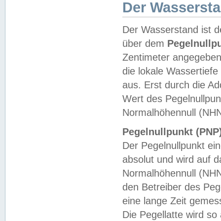
Der Wasserst
Der Wasserstand ist d
über dem
Pegelnullp
Zentimeter angegeben
die lokale Wassertie
aus. Erst durch die A
Wert des Pegelnullpun
Normalhöhennull (NHN
Pegelnullpunkt (PNP)
Der Pegelnullpunkt ei
absolut und wird auf
Normalhöhennull (NHN
den Betreiber des Pege
eine lange Zeit geme
Die Pegellatte wird s