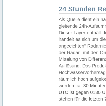
24 Stunden R
Als Quelle dient ein n
gleitende 24h-Aufsum
Dieser Layer enthält
handelt es sich um di
angeeichten“ Radarnie
der Radar- mit den O
Mittelung von Differe
Auflösung. Das Produk
Hochwasservorhersagez
räumlich hoch aufgelö
werden ca. 30 Minuten
UTC ist gegen 0130 UTC
stehen für die letzten