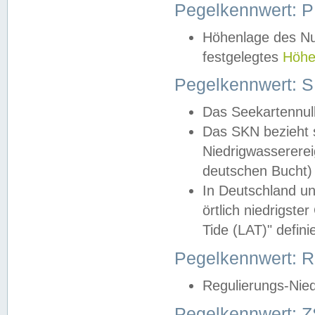
Pegelkennwert: 
Höhenlage des Nul
festgelegtes
Höhe
Pegelkennwert: 
Das Seekartennull
Das SKN bezieht s
Niedrigwassererei
deutschen Bucht) 
In Deutschland un
örtlich niedrigst
Tide (LAT)" definie
Pegelkennwert:
Regulierungs-Nie
Pegelkennwert: Z