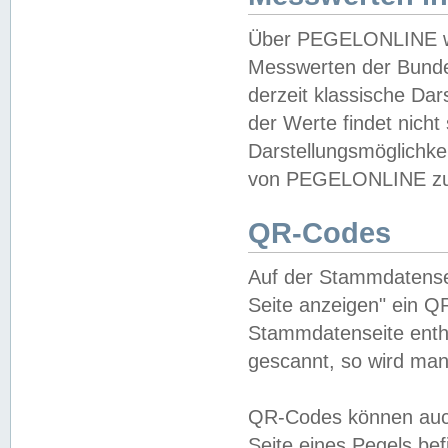
Über PEGELONLINE wer
Messwerten der Bundes
derzeit klassische Da
der Werte findet nicht 
Darstellungsmöglichkei
von PEGELONLINE zu 
QR-Codes
Auf der Stammdatensei
Seite anzeigen" ein Q
Stammdatenseite enthä
gescannt, so wird man
QR-Codes können auc
Seite eines Pegels be