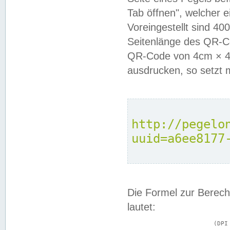
Tab öffnen", welcher 
Voreingestellt sind 4
Seitenlänge des QR-C
QR-Code von 4cm × 4c
ausdrucken, so setzt 
http://pegelo
uuid=a6ee8177
Die Formel zur Berech
lautet:
			(DPI × Druckkantenlänge in cm) ÷ 2,54 = Kantenlänge in Pixel
