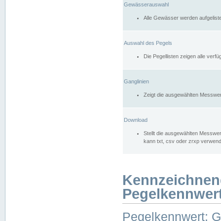
Gewässerauswahl
Alle Gewässer werden aufgelist
Auswahl des Pegels
Die Pegellisten zeigen alle ver
Ganglinien
Zeigt die ausgewählten Messwer
Download
Stellt die ausgewählten Messwer
kann txt, csv oder zrxp verwen
Kennzeichnen
Pegelkennwer
Pegelkennwert: 