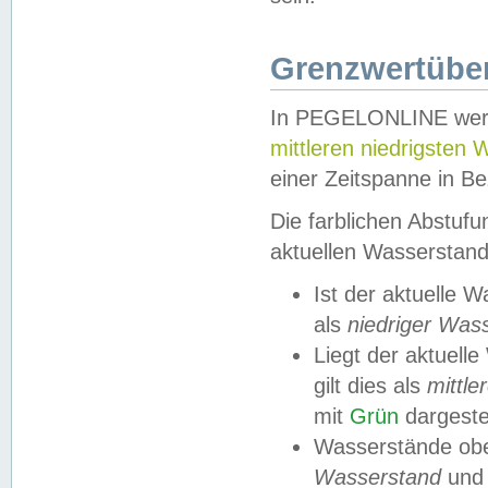
Grenzwertüber
In PEGELONLINE werde
mittleren niedrigsten
einer Zeitspanne in Be
Die farblichen Abstuf
aktuellen Wasserstand
Ist der aktuelle 
als
niedriger Was
Liegt der aktue
gilt dies als
mittle
mit
Grün
dargestel
Wasserstände obe
Wasserstand
und