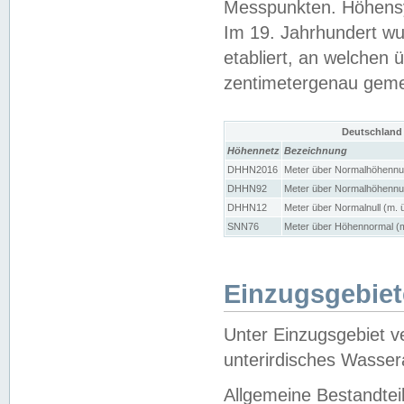
Messpunkten. Höhensy
Im 19. Jahrhundert wu
etabliert, an welchen 
zentimetergenau gem
Deutschland
Höhennetz
Bezeichnung
DHHN2016
Meter über Normalhöhennul
DHHN92
Meter über Normalhöhennul
DHHN12
Meter über Normalnull (m. 
SNN76
Meter über Höhennormal (m
Einzugsgebiet
Unter Einzugsgebiet v
unterirdisches Wasser
Allgemeine Bestandtei