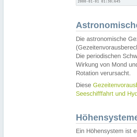
2000-01-01 01:30;645
Astronomische
Die astronomische Gez
(Gezeitenvorausberec
Die periodischen Schw
Wirkung von Mond und
Rotation verursacht.
Diese
Gezeitenvorau
Seeschifffahrt und Hy
Höhensystem
Ein Höhensystem ist e