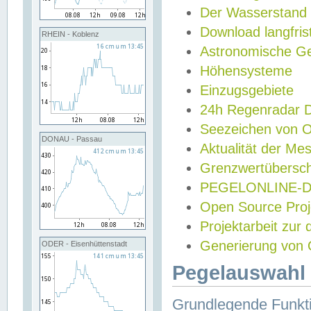
Der Wasserstand
Download langfris
RHEIN - Koblenz
Astronomische Gez
Höhensysteme
Einzugsgebiete
24h Regenradar
Seezeichen von 
DONAU - Passau
Aktualität der Me
Grenzwertübersch
PEGELONLINE-Di
Open Source Projek
Projektarbeit zur
Generierung von 
ODER - Eisenhüttenstadt
Pegelauswahl 
Grundlegende Funkti