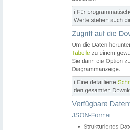
ℹ️ Für programmatisch
Werte stehen auch d
Zugriff auf die D
Um die Daten herunter
Tabelle
zu einem gewün
Sie dann die Option z
Diagrammanzeige.
ℹ️ Eine detaillierte
Schr
den gesamten Downlo
Verfügbare Daten
JSON-Format
Strukturiertes Da