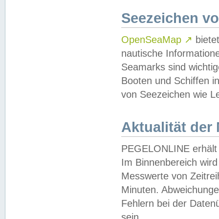
Seezeichen v
OpenSeaMap
↗
biete
nautische Information
Seamarks sind wichtig
Booten und Schiffen i
von Seezeichen wie Le
Aktualität der
PEGELONLINE erhält u
Im Binnenbereich wird 
Messwerte von Zeitreih
Minuten. Abweichungen
Fehlern bei der Daten
sein.