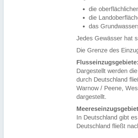
die oberflächlich
die Landoberfläc
das Grundwasser
Jedes Gewässer hat se
Die Grenze des Einzug
Flusseinzugsgebiete
Dargestellt werden die
durch Deutschland fli
Warnow / Peene, Weser
dargestellt.
Meereseinzugsgebiet
In Deutschland gibt 
Deutschland fließt n