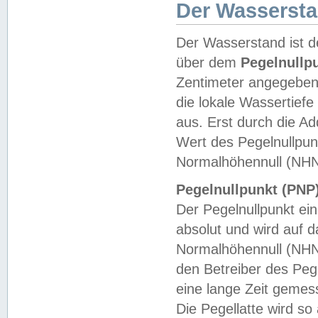
Der Wasserst
Der Wasserstand ist d
über dem
Pegelnullp
Zentimeter angegeben
die lokale Wassertie
aus. Erst durch die A
Wert des Pegelnullpun
Normalhöhennull (NHN
Pegelnullpunkt (PNP)
Der Pegelnullpunkt ei
absolut und wird auf
Normalhöhennull (NHN
den Betreiber des Pege
eine lange Zeit geme
Die Pegellatte wird s