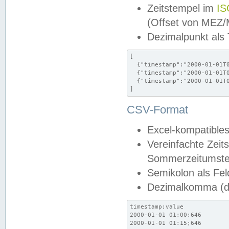
Zeitstempel im
IS
(Offset von MEZ
Dezimalpunkt als
[

  {"timestamp":"2000-01-01T0
  {"timestamp":"2000-01-01T0
  {"timestamp":"2000-01-01T0
]
CSV-Format
Excel-kompatibles
Vereinfachte Zeit
Sommerzeitumstel
Semikolon als Fel
Dezimalkomma (de
timestamp;value

2000-01-01 01:00;646

2000-01-01 01:15;646
