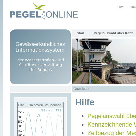
Hilfe
Link
Start
Pegelauswahl über Karte
Newsletter
Hilfe
Elbe - Cuxhaven Steubenhöft
Pegelauswahl übe
Kennzeichnende 
Zeitbezug der Me