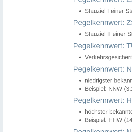
Stauziel I einer S
Pegelkennwert: Z
Stauziel II einer 
Pegelkennwert:
Verkehrsgesichert
Pegelkennwert:
niedrigster bekan
Beispiel: NNW (3
Pegelkennwert:
höchster bekannt
Beispiel: HHW (1
Pegelkennwert: 