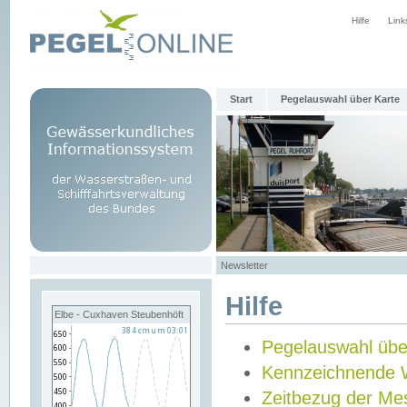
Hilfe
Link
Start
Pegelauswahl über Karte
Newsletter
Hilfe
Elbe - Cuxhaven Steubenhöft
Pegelauswahl übe
Kennzeichnende 
Zeitbezug der Me