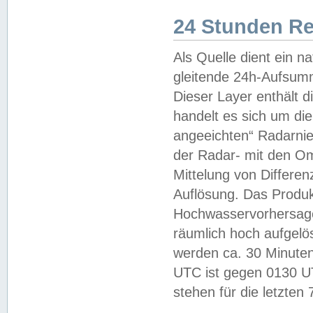
24 Stunden R
Als Quelle dient ein n
gleitende 24h-Aufsum
Dieser Layer enthält
handelt es sich um di
angeeichten“ Radarnie
der Radar- mit den O
Mittelung von Differe
Auflösung. Das Produk
Hochwasservorhersagez
räumlich hoch aufgelö
werden ca. 30 Minuten
UTC ist gegen 0130 UTC
stehen für die letzten