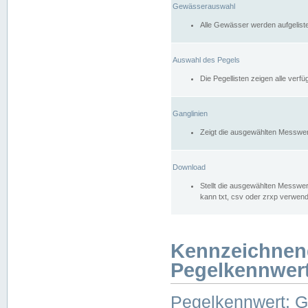
Gewässerauswahl
Alle Gewässer werden aufgelist
Auswahl des Pegels
Die Pegellisten zeigen alle ver
Ganglinien
Zeigt die ausgewählten Messwer
Download
Stellt die ausgewählten Messwer
kann txt, csv oder zrxp verwen
Kennzeichnen
Pegelkennwer
Pegelkennwert: 