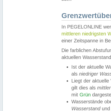
Grenzwertüber
In PEGELONLINE werde
mittleren niedrigsten
einer Zeitspanne in Be
Die farblichen Abstuf
aktuellen Wasserstand
Ist der aktuelle 
als
niedriger Was
Liegt der aktue
gilt dies als
mittle
mit
Grün
dargestel
Wasserstände obe
Wasserstand
und