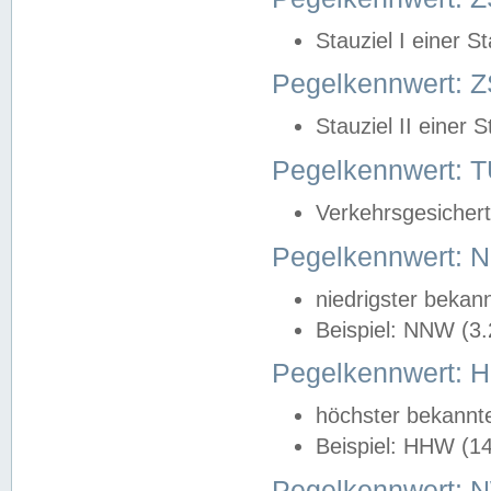
Stauziel I einer S
Pegelkennwert: Z
Stauziel II einer 
Pegelkennwert:
Verkehrsgesichert
Pegelkennwert:
niedrigster bekan
Beispiel: NNW (3
Pegelkennwert:
höchster bekannt
Beispiel: HHW (1
Pegelkennwert: 