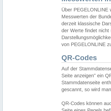
Über PEGELONLINE wer
Messwerten der Bundes
derzeit klassische Da
der Werte findet nicht 
Darstellungsmöglichkei
von PEGELONLINE zu 
QR-Codes
Auf der Stammdatensei
Seite anzeigen" ein Q
Stammdatenseite enthä
gescannt, so wird man
QR-Codes können auc
Seite eines Pegels be