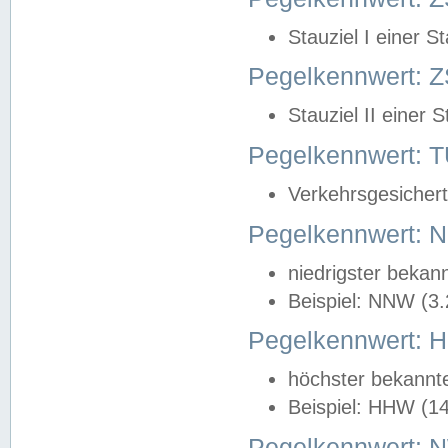
Stauziel I einer S
Pegelkennwert: Z
Stauziel II einer 
Pegelkennwert:
Verkehrsgesichert
Pegelkennwert:
niedrigster bekan
Beispiel: NNW (3
Pegelkennwert:
höchster bekannt
Beispiel: HHW (1
Pegelkennwert: 