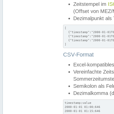
Zeitstempel im
IS
(Offset von MEZ
Dezimalpunkt als
[

  {"timestamp":"2000-01-01T0
  {"timestamp":"2000-01-01T0
  {"timestamp":"2000-01-01T0
]
CSV-Format
Excel-kompatibles
Vereinfachte Zeit
Sommerzeitumstel
Semikolon als Fel
Dezimalkomma (de
timestamp;value

2000-01-01 01:00;646

2000-01-01 01:15;646
