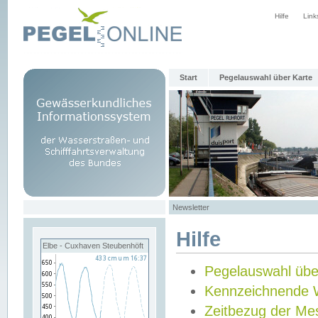
Hilfe
Link
Start
Pegelauswahl über Karte
Newsletter
Hilfe
Elbe - Cuxhaven Steubenhöft
Pegelauswahl übe
Kennzeichnende 
Zeitbezug der Me