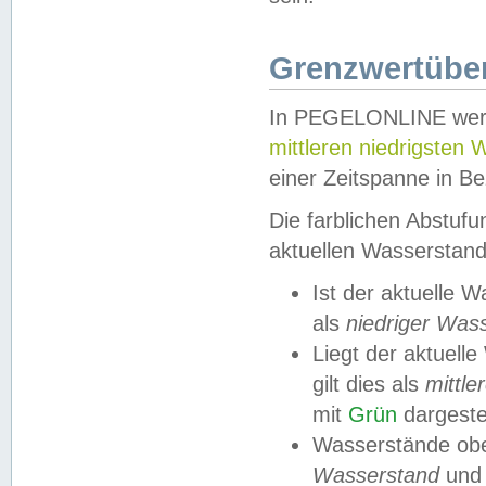
Grenzwertüber
In PEGELONLINE werde
mittleren niedrigsten
einer Zeitspanne in Be
Die farblichen Abstuf
aktuellen Wasserstand
Ist der aktuelle 
als
niedriger Was
Liegt der aktue
gilt dies als
mittle
mit
Grün
dargestel
Wasserstände obe
Wasserstand
und