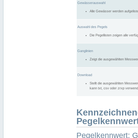
Gewässerauswahl
Alle Gewässer werden aufgelist
Auswahl des Pegels
Die Pegellisten zeigen alle ver
Ganglinien
Zeigt die ausgewählten Messwer
Download
Stellt die ausgewählten Messwer
kann txt, csv oder zrxp verwen
Kennzeichnen
Pegelkennwer
Pegelkennwert: 