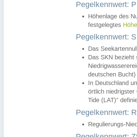
Pegelkennwert: 
Höhenlage des Nul
festgelegtes
Höhe
Pegelkennwert: 
Das Seekartennull
Das SKN bezieht s
Niedrigwassererei
deutschen Bucht) 
In Deutschland un
örtlich niedrigst
Tide (LAT)" definie
Pegelkennwert:
Regulierungs-Nie
Pegelkennwert: Z