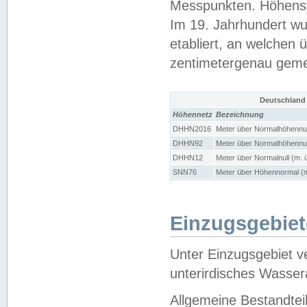
Messpunkten. Höhensy
Im 19. Jahrhundert wu
etabliert, an welchen 
zentimetergenau gem
Deutschland
Höhennetz
Bezeichnung
DHHN2016
Meter über Normalhöhennul
DHHN92
Meter über Normalhöhennul
DHHN12
Meter über Normalnull (m. 
SNN76
Meter über Höhennormal (m
Einzugsgebiet
Unter Einzugsgebiet v
unterirdisches Wasser
Allgemeine Bestandtei