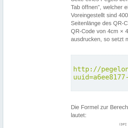
Tab öffnen", welcher 
Voreingestellt sind 4
Seitenlänge des QR-C
QR-Code von 4cm × 4c
ausdrucken, so setzt 
http://pegelo
uuid=a6ee8177
Die Formel zur Berech
lautet:
			(DPI × Druckkantenlänge in cm) ÷ 2,54 = Kantenlänge in Pixel
