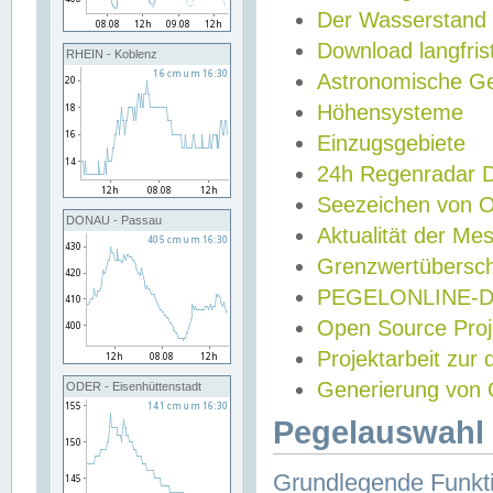
Der Wasserstand
Download langfris
RHEIN - Koblenz
Astronomische Gez
Höhensysteme
Einzugsgebiete
24h Regenradar
Seezeichen von 
DONAU - Passau
Aktualität der Me
Grenzwertübersch
PEGELONLINE-Di
Open Source Projek
Projektarbeit zur
Generierung von 
ODER - Eisenhüttenstadt
Pegelauswahl 
Grundlegende Funkti