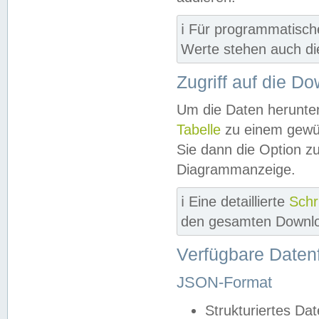
ℹ️ Für programmatisch
Werte stehen auch d
Zugriff auf die D
Um die Daten herunter
Tabelle
zu einem gewün
Sie dann die Option z
Diagrammanzeige.
ℹ️ Eine detaillierte
Schr
den gesamten Downlo
Verfügbare Daten
JSON-Format
Strukturiertes Da