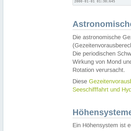
2000-01-01 01:30;645
Astronomische
Die astronomische Gez
(Gezeitenvorausberec
Die periodischen Schw
Wirkung von Mond und
Rotation verursacht.
Diese
Gezeitenvorau
Seeschifffahrt und Hy
Höhensystem
Ein Höhensystem ist e