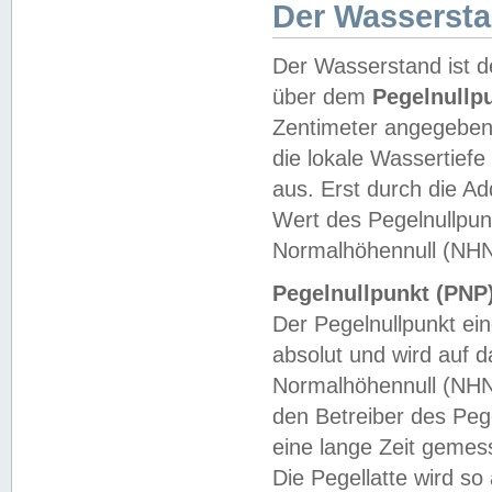
Der Wasserst
Der Wasserstand ist d
über dem
Pegelnullp
Zentimeter angegeben
die lokale Wassertie
aus. Erst durch die A
Wert des Pegelnullpun
Normalhöhennull (NHN
Pegelnullpunkt (PNP)
Der Pegelnullpunkt ei
absolut und wird auf
Normalhöhennull (NHN
den Betreiber des Pege
eine lange Zeit geme
Die Pegellatte wird s