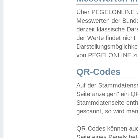
Über PEGELONLINE wer
Messwerten der Bundes
derzeit klassische Da
der Werte findet nicht 
Darstellungsmöglichkei
von PEGELONLINE zu 
QR-Codes
Auf der Stammdatensei
Seite anzeigen" ein Q
Stammdatenseite enthä
gescannt, so wird man
QR-Codes können auc
Seite eines Pegels be