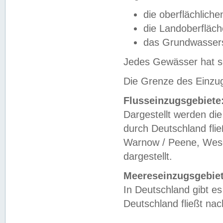
die oberflächlich
die Landoberfläc
das Grundwasser
Jedes Gewässer hat se
Die Grenze des Einzug
Flusseinzugsgebiete
Dargestellt werden die
durch Deutschland fli
Warnow / Peene, Weser
dargestellt.
Meereseinzugsgebiet
In Deutschland gibt 
Deutschland fließt n