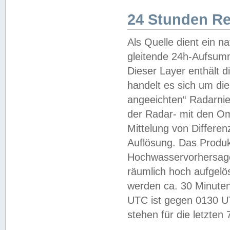
24 Stunden R
Als Quelle dient ein n
gleitende 24h-Aufsum
Dieser Layer enthält
handelt es sich um di
angeeichten“ Radarnie
der Radar- mit den O
Mittelung von Differe
Auflösung. Das Produk
Hochwasservorhersagez
räumlich hoch aufgelö
werden ca. 30 Minuten
UTC ist gegen 0130 UTC
stehen für die letzten