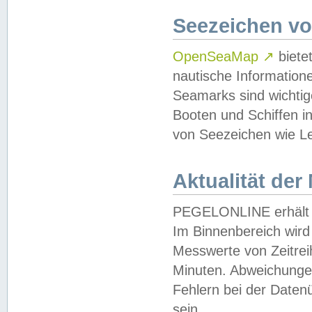
Seezeichen v
OpenSeaMap
↗
biete
nautische Information
Seamarks sind wichtig
Booten und Schiffen i
von Seezeichen wie Le
Aktualität der
PEGELONLINE erhält u
Im Binnenbereich wird 
Messwerte von Zeitreih
Minuten. Abweichungen
Fehlern bei der Daten
sein.