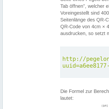
Tab öffnen", welcher 
Voreingestellt sind 4
Seitenlänge des QR-C
QR-Code von 4cm × 4c
ausdrucken, so setzt 
http://pegelo
uuid=a6ee8177
Die Formel zur Berech
lautet:
			(DPI × Druckkantenlänge in cm) ÷ 2,54 = Kantenlänge in Pixel
