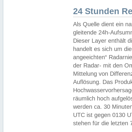
24 Stunden R
Als Quelle dient ein n
gleitende 24h-Aufsum
Dieser Layer enthält
handelt es sich um di
angeeichten“ Radarnie
der Radar- mit den O
Mittelung von Differe
Auflösung. Das Produk
Hochwasservorhersagez
räumlich hoch aufgelö
werden ca. 30 Minuten
UTC ist gegen 0130 UTC
stehen für die letzten