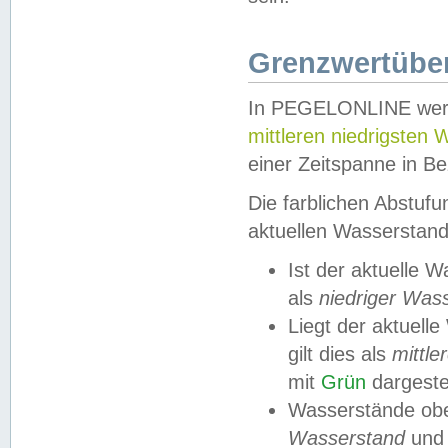
Grenzwertüber
In PEGELONLINE werde
mittleren niedrigsten
einer Zeitspanne in Be
Die farblichen Abstuf
aktuellen Wasserstand
Ist der aktuelle 
als
niedriger Was
Liegt der aktue
gilt dies als
mittle
mit
Grün
dargestel
Wasserstände obe
Wasserstand
und