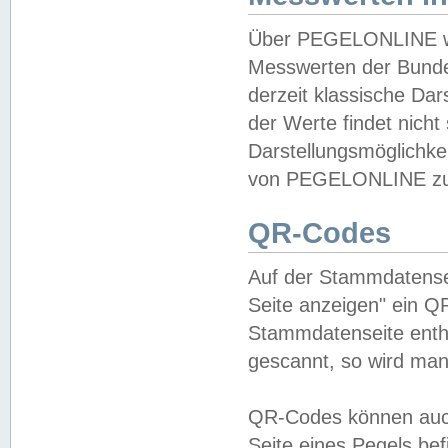
Über PEGELONLINE wer
Messwerten der Bundes
derzeit klassische Da
der Werte findet nicht 
Darstellungsmöglichkei
von PEGELONLINE zu 
QR-Codes
Auf der Stammdatensei
Seite anzeigen" ein Q
Stammdatenseite enthä
gescannt, so wird man
QR-Codes können auc
Seite eines Pegels be