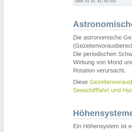
2000-01-01 01:30;645
Astronomische
Die astronomische Gez
(Gezeitenvorausberec
Die periodischen Schw
Wirkung von Mond und
Rotation verursacht.
Diese
Gezeitenvorau
Seeschifffahrt und Hy
Höhensystem
Ein Höhensystem ist e