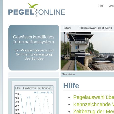
Hilfe
Link
Start
Pegelauswahl über Karte
Newsletter
Hilfe
Elbe - Cuxhaven Steubenhöft
Pegelauswahl übe
Kennzeichnende 
Zeitbezug der Me