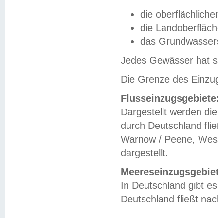
die oberflächlich
die Landoberfläc
das Grundwasser
Jedes Gewässer hat se
Die Grenze des Einzug
Flusseinzugsgebiete
Dargestellt werden die
durch Deutschland fli
Warnow / Peene, Weser
dargestellt.
Meereseinzugsgebiet
In Deutschland gibt 
Deutschland fließt n