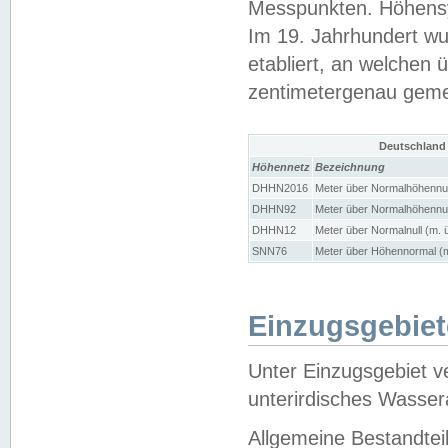
Messpunkten. Höhensy
Im 19. Jahrhundert wu
etabliert, an welchen 
zentimetergenau gem
Deutschland
Höhennetz
Bezeichnung
DHHN2016
Meter über Normalhöhennul
DHHN92
Meter über Normalhöhennul
DHHN12
Meter über Normalnull (m. 
SNN76
Meter über Höhennormal (m
Einzugsgebiet
Unter Einzugsgebiet v
unterirdisches Wasser
Allgemeine Bestandtei