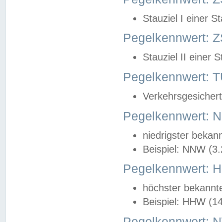
Stauziel I einer S
Pegelkennwert: Z
Stauziel II einer 
Pegelkennwert:
Verkehrsgesichert
Pegelkennwert:
niedrigster bekan
Beispiel: NNW (3
Pegelkennwert:
höchster bekannt
Beispiel: HHW (1
Pegelkennwert: 