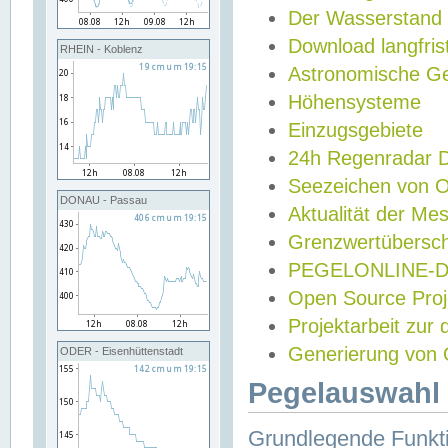
Der Wasserstand
Download langfris
RHEIN - Koblenz
Astronomische Gez
Höhensysteme
Einzugsgebiete
24h Regenradar
Seezeichen von 
DONAU - Passau
Aktualität der Me
Grenzwertübersch
PEGELONLINE-Di
Open Source Projek
Projektarbeit zur
Generierung von 
ODER - Eisenhüttenstadt
Pegelauswahl 
Grundlegende Funkti