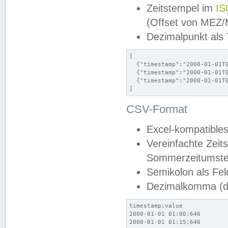
Zeitstempel im
IS
(Offset von MEZ
Dezimalpunkt als
[

  {"timestamp":"2000-01-01T0
  {"timestamp":"2000-01-01T0
  {"timestamp":"2000-01-01T0
]
CSV-Format
Excel-kompatibles
Vereinfachte Zeit
Sommerzeitumstel
Semikolon als Fel
Dezimalkomma (de
timestamp;value

2000-01-01 01:00;646

2000-01-01 01:15;646
