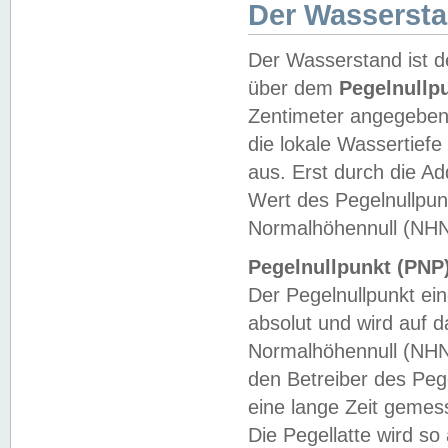
Der Wasserst
Der Wasserstand ist d
über dem
Pegelnullp
Zentimeter angegeben
die lokale Wassertie
aus. Erst durch die A
Wert des Pegelnullpun
Normalhöhennull (NHN
Pegelnullpunkt (PNP)
Der Pegelnullpunkt ei
absolut und wird auf
Normalhöhennull (NHN
den Betreiber des Pege
eine lange Zeit geme
Die Pegellatte wird s