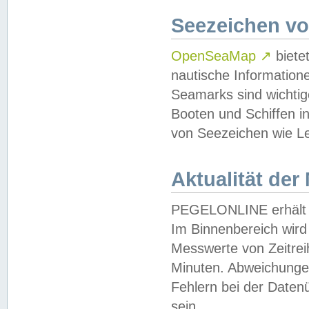
Seezeichen v
OpenSeaMap
↗
biete
nautische Information
Seamarks sind wichtig
Booten und Schiffen i
von Seezeichen wie Le
Aktualität der
PEGELONLINE erhält u
Im Binnenbereich wird 
Messwerte von Zeitreih
Minuten. Abweichungen
Fehlern bei der Daten
sein.