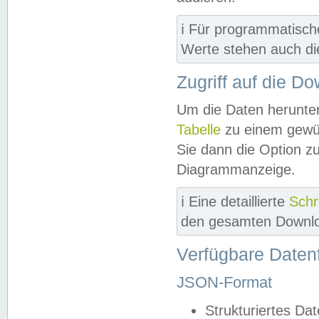
ℹ️ Für programmatisch
Werte stehen auch d
Zugriff auf die D
Um die Daten herunter
Tabelle
zu einem gewün
Sie dann die Option z
Diagrammanzeige.
ℹ️ Eine detaillierte
Schr
den gesamten Downlo
Verfügbare Daten
JSON-Format
Strukturiertes Da