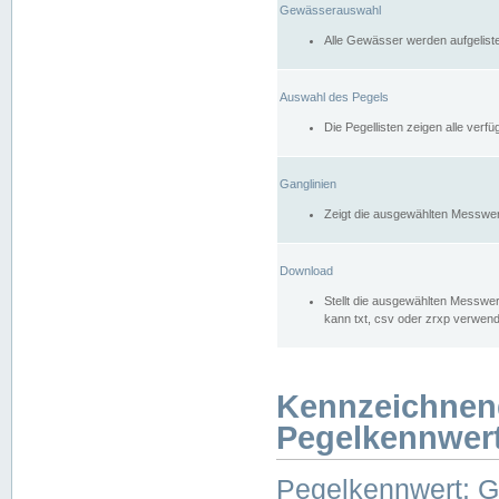
Gewässerauswahl
Alle Gewässer werden aufgelist
Auswahl des Pegels
Die Pegellisten zeigen alle ver
Ganglinien
Zeigt die ausgewählten Messwer
Download
Stellt die ausgewählten Messwer
kann txt, csv oder zrxp verwen
Kennzeichnen
Pegelkennwer
Pegelkennwert: 