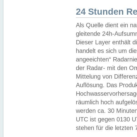
24 Stunden R
Als Quelle dient ein n
gleitende 24h-Aufsum
Dieser Layer enthält
handelt es sich um di
angeeichten“ Radarnie
der Radar- mit den O
Mittelung von Differe
Auflösung. Das Produk
Hochwasservorhersagez
räumlich hoch aufgelö
werden ca. 30 Minuten
UTC ist gegen 0130 UTC
stehen für die letzten