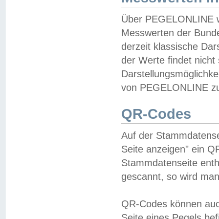
Über PEGELONLINE wer
Messwerten der Bundes
derzeit klassische Da
der Werte findet nicht 
Darstellungsmöglichkei
von PEGELONLINE zu 
QR-Codes
Auf der Stammdatensei
Seite anzeigen" ein Q
Stammdatenseite enthä
gescannt, so wird man
QR-Codes können auc
Seite eines Pegels be