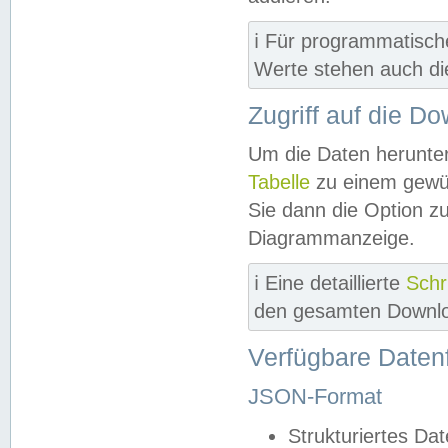
ℹ️ Für programmatisch
Werte stehen auch d
Zugriff auf die D
Um die Daten herunter
Tabelle
zu einem gewün
Sie dann die Option z
Diagrammanzeige.
ℹ️ Eine detaillierte
Schr
den gesamten Downlo
Verfügbare Daten
JSON-Format
Strukturiertes Da