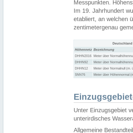
Messpunkten. Höhensy
Im 19. Jahrhundert wu
etabliert, an welchen 
zentimetergenau gem
Deutschland
Höhennetz
Bezeichnung
DHHN2016
Meter über Normalhöhennul
DHHN92
Meter über Normalhöhennul
DHHN12
Meter über Normalnull (m. 
SNN76
Meter über Höhennormal (m
Einzugsgebiet
Unter Einzugsgebiet v
unterirdisches Wasser
Allgemeine Bestandtei