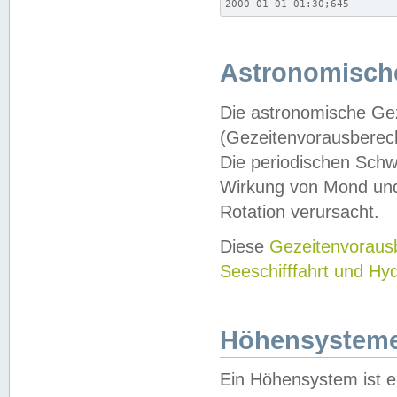
2000-01-01 01:30;645
Astronomische
Die astronomische Gez
(Gezeitenvorausberec
Die periodischen Schw
Wirkung von Mond und
Rotation verursacht.
Diese
Gezeitenvorau
Seeschifffahrt und Hy
Höhensystem
Ein Höhensystem ist e