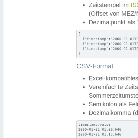
Zeitstempel im
IS
(Offset von MEZ
Dezimalpunkt als
[

  {"timestamp":"2000-01-01T0
  {"timestamp":"2000-01-01T0
  {"timestamp":"2000-01-01T0
]
CSV-Format
Excel-kompatibles
Vereinfachte Zeit
Sommerzeitumstel
Semikolon als Fel
Dezimalkomma (de
timestamp;value

2000-01-01 01:00;646

2000-01-01 01:15;646
