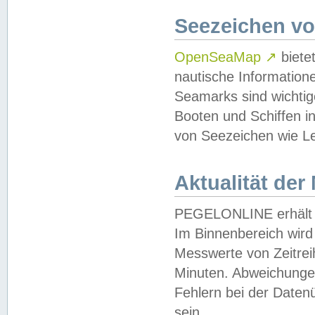
Seezeichen v
OpenSeaMap
↗
biete
nautische Information
Seamarks sind wichtig
Booten und Schiffen i
von Seezeichen wie Le
Aktualität der
PEGELONLINE erhält u
Im Binnenbereich wird 
Messwerte von Zeitreih
Minuten. Abweichungen
Fehlern bei der Daten
sein.