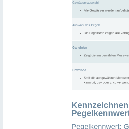
Gewässerauswahl
Alle Gewässer werden aufgelist
Auswahl des Pegels
Die Pegellisten zeigen alle ver
Ganglinien
Zeigt die ausgewählten Messwer
Download
Stellt die ausgewählten Messwer
kann txt, csv oder zrxp verwen
Kennzeichnen
Pegelkennwer
Pegelkennwert: 