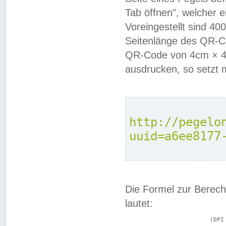
Tab öffnen", welcher 
Voreingestellt sind 4
Seitenlänge des QR-C
QR-Code von 4cm × 4c
ausdrucken, so setzt 
http://pegelo
uuid=a6ee8177
Die Formel zur Berech
lautet:
			(DPI × Druckkantenlänge in cm) ÷ 2,54 = Kantenlänge in Pixel
