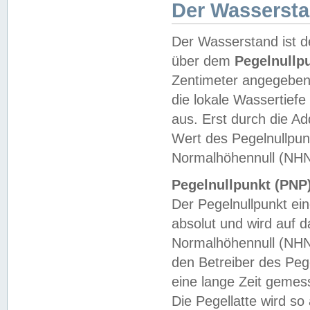
Der Wasserst
Der Wasserstand ist d
über dem
Pegelnullp
Zentimeter angegeben
die lokale Wassertie
aus. Erst durch die A
Wert des Pegelnullpun
Normalhöhennull (NHN
Pegelnullpunkt (PNP)
Der Pegelnullpunkt ei
absolut und wird auf
Normalhöhennull (NHN
den Betreiber des Pege
eine lange Zeit geme
Die Pegellatte wird s