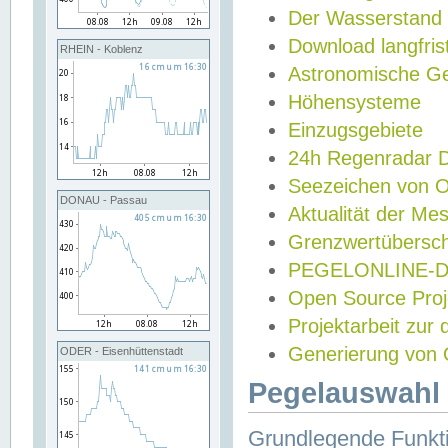
Der Wasserstand
Download langfris
RHEIN - Koblenz
Astronomische Gez
Höhensysteme
Einzugsgebiete
24h Regenradar
Seezeichen von 
DONAU - Passau
Aktualität der Me
Grenzwertübersch
PEGELONLINE-Di
Open Source Projek
Projektarbeit zur
Generierung von 
ODER - Eisenhüttenstadt
Pegelauswahl 
Grundlegende Funkti