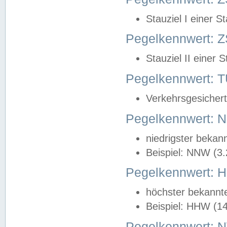
Stauziel I einer S
Pegelkennwert: Z
Stauziel II einer 
Pegelkennwert:
Verkehrsgesichert
Pegelkennwert:
niedrigster bekan
Beispiel: NNW (3
Pegelkennwert:
höchster bekannt
Beispiel: HHW (1
Pegelkennwert: 