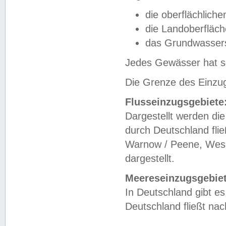
die oberflächlich
die Landoberfläc
das Grundwasser
Jedes Gewässer hat se
Die Grenze des Einzug
Flusseinzugsgebiete
Dargestellt werden die
durch Deutschland fli
Warnow / Peene, Weser
dargestellt.
Meereseinzugsgebiet
In Deutschland gibt 
Deutschland fließt n