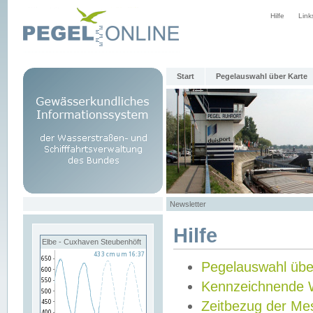
Hilfe
Link
Start
Pegelauswahl über Karte
Newsletter
Hilfe
Elbe - Cuxhaven Steubenhöft
Pegelauswahl übe
Kennzeichnende 
Zeitbezug der Me