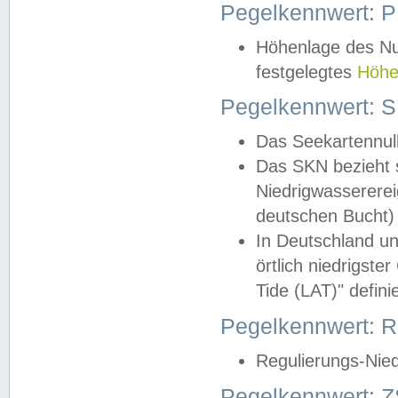
Pegelkennwert: 
Höhenlage des Nul
festgelegtes
Höhe
Pegelkennwert: 
Das Seekartennull
Das SKN bezieht s
Niedrigwassererei
deutschen Bucht) 
In Deutschland un
örtlich niedrigst
Tide (LAT)" definie
Pegelkennwert:
Regulierungs-Nie
Pegelkennwert: Z