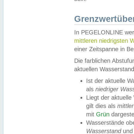
Grenzwertüber
In PEGELONLINE werde
mittleren niedrigsten
einer Zeitspanne in Be
Die farblichen Abstuf
aktuellen Wasserstand
Ist der aktuelle 
als
niedriger Was
Liegt der aktue
gilt dies als
mittle
mit
Grün
dargestel
Wasserstände obe
Wasserstand
und