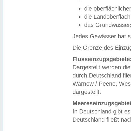
die oberflächlich
die Landoberfläc
das Grundwasser
Jedes Gewässer hat se
Die Grenze des Einzug
Flusseinzugsgebiete
Dargestellt werden die
durch Deutschland fli
Warnow / Peene, Weser
dargestellt.
Meereseinzugsgebiet
In Deutschland gibt 
Deutschland fließt n