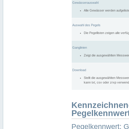
Gewässerauswahl
Alle Gewässer werden aufgelist
Auswahl des Pegels
Die Pegellisten zeigen alle ver
Ganglinien
Zeigt die ausgewählten Messwer
Download
Stellt die ausgewählten Messwer
kann txt, csv oder zrxp verwen
Kennzeichnen
Pegelkennwer
Pegelkennwert: 