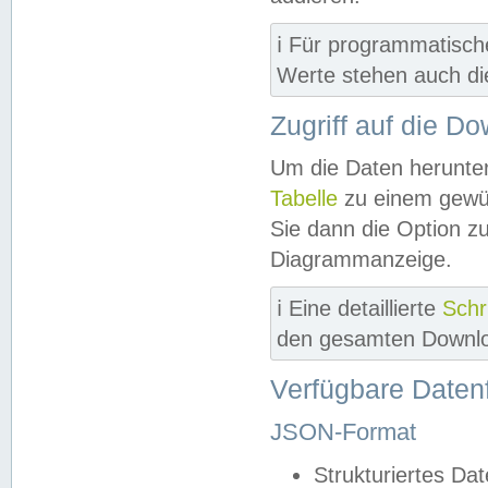
ℹ️ Für programmatisch
Werte stehen auch d
Zugriff auf die D
Um die Daten herunter
Tabelle
zu einem gewün
Sie dann die Option z
Diagrammanzeige.
ℹ️ Eine detaillierte
Schr
den gesamten Downlo
Verfügbare Daten
JSON-Format
Strukturiertes Da