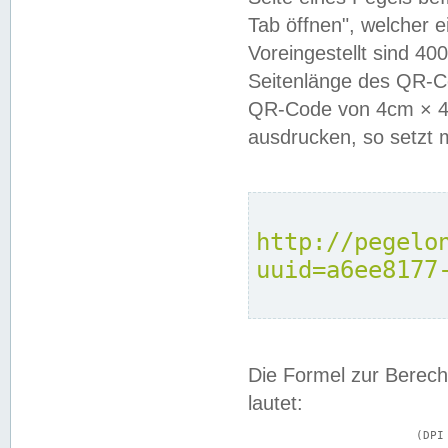
Tab öffnen", welcher 
Voreingestellt sind 4
Seitenlänge des QR-C
QR-Code von 4cm × 4c
ausdrucken, so setzt 
http://pegelo
uuid=a6ee8177
Die Formel zur Berech
lautet:
			(DPI × Druckkantenlänge in cm) ÷ 2,54 = Kantenlänge in Pixel
