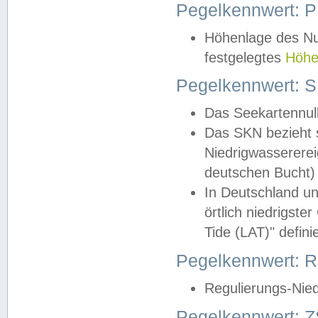
Pegelkennwert: 
Höhenlage des Nul
festgelegtes
Höhe
Pegelkennwert: 
Das Seekartennull
Das SKN bezieht s
Niedrigwassererei
deutschen Bucht) 
In Deutschland un
örtlich niedrigst
Tide (LAT)" definie
Pegelkennwert:
Regulierungs-Nie
Pegelkennwert: Z