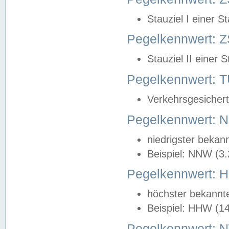
Stauziel I einer S
Pegelkennwert: Z
Stauziel II einer 
Pegelkennwert:
Verkehrsgesichert
Pegelkennwert:
niedrigster bekan
Beispiel: NNW (3
Pegelkennwert:
höchster bekannt
Beispiel: HHW (1
Pegelkennwert: 