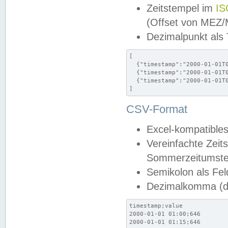
Zeitstempel im
IS
(Offset von MEZ
Dezimalpunkt als
[

  {"timestamp":"2000-01-01T0
  {"timestamp":"2000-01-01T0
  {"timestamp":"2000-01-01T0
]
CSV-Format
Excel-kompatibles
Vereinfachte Zeit
Sommerzeitumstel
Semikolon als Fel
Dezimalkomma (de
timestamp;value

2000-01-01 01:00;646

2000-01-01 01:15;646
