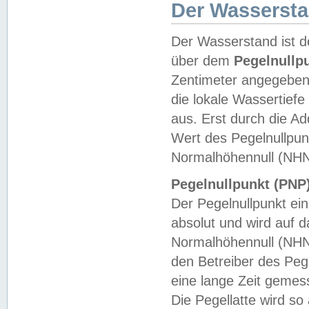
Der Wasserst
Der Wasserstand ist d
über dem
Pegelnullp
Zentimeter angegeben
die lokale Wassertie
aus. Erst durch die A
Wert des Pegelnullpun
Normalhöhennull (NHN
Pegelnullpunkt (PNP)
Der Pegelnullpunkt ei
absolut und wird auf
Normalhöhennull (NHN
den Betreiber des Pege
eine lange Zeit geme
Die Pegellatte wird s