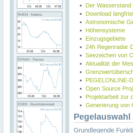
Der Wasserstand
Download langfris
RHEIN - Koblenz
Astronomische Gez
Höhensysteme
Einzugsgebiete
24h Regenradar
Seezeichen von 
DONAU - Passau
Aktualität der Me
Grenzwertübersch
PEGELONLINE-Di
Open Source Projek
Projektarbeit zur
Generierung von 
ODER - Eisenhüttenstadt
Pegelauswahl 
Grundlegende Funkti