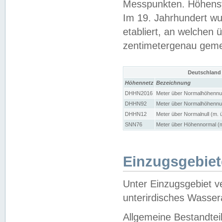
Messpunkten. Höhensy
Im 19. Jahrhundert wu
etabliert, an welchen 
zentimetergenau gem
Deutschland
Höhennetz
Bezeichnung
DHHN2016
Meter über Normalhöhennul
DHHN92
Meter über Normalhöhennul
DHHN12
Meter über Normalnull (m. 
SNN76
Meter über Höhennormal (m
Einzugsgebiet
Unter Einzugsgebiet v
unterirdisches Wasser
Allgemeine Bestandtei