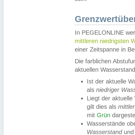
Grenzwertüber
In PEGELONLINE werde
mittleren niedrigsten
einer Zeitspanne in Be
Die farblichen Abstuf
aktuellen Wasserstand
Ist der aktuelle 
als
niedriger Was
Liegt der aktue
gilt dies als
mittle
mit
Grün
dargestel
Wasserstände obe
Wasserstand
und