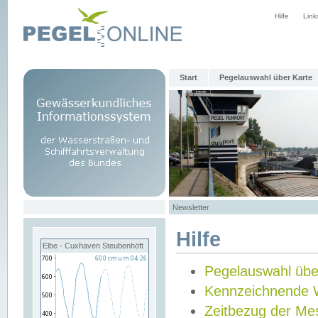
Hilfe
Link
Start
Pegelauswahl über Karte
Newsletter
Hilfe
Elbe - Cuxhaven Steubenhöft
Pegelauswahl übe
Kennzeichnende 
Zeitbezug der Me