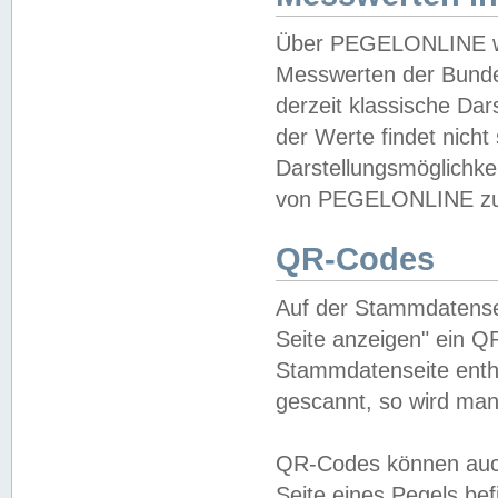
Über PEGELONLINE wer
Messwerten der Bundes
derzeit klassische Da
der Werte findet nicht 
Darstellungsmöglichkei
von PEGELONLINE zu 
QR-Codes
Auf der Stammdatensei
Seite anzeigen" ein Q
Stammdatenseite enthä
gescannt, so wird man
QR-Codes können auc
Seite eines Pegels be