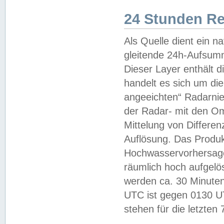
24 Stunden R
Als Quelle dient ein n
gleitende 24h-Aufsum
Dieser Layer enthält
handelt es sich um di
angeeichten“ Radarnie
der Radar- mit den O
Mittelung von Differe
Auflösung. Das Produk
Hochwasservorhersagez
räumlich hoch aufgelö
werden ca. 30 Minuten
UTC ist gegen 0130 UTC
stehen für die letzten