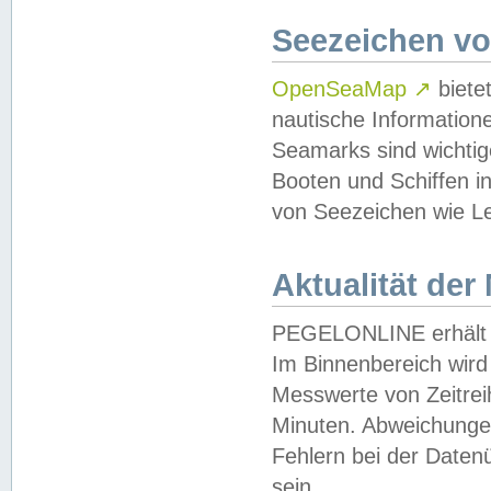
Seezeichen v
OpenSeaMap
↗
biete
nautische Information
Seamarks sind wichtig
Booten und Schiffen i
von Seezeichen wie Le
Aktualität der
PEGELONLINE erhält u
Im Binnenbereich wird 
Messwerte von Zeitreih
Minuten. Abweichungen
Fehlern bei der Daten
sein.