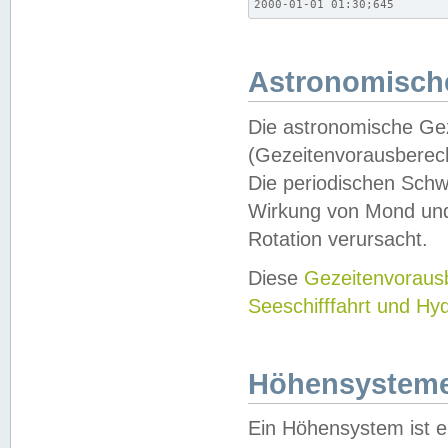
2000-01-01 01:30;645
Astronomische
Die astronomische Gez
(Gezeitenvorausberec
Die periodischen Schw
Wirkung von Mond und
Rotation verursacht.
Diese
Gezeitenvorau
Seeschifffahrt und Hy
Höhensystem
Ein Höhensystem ist e