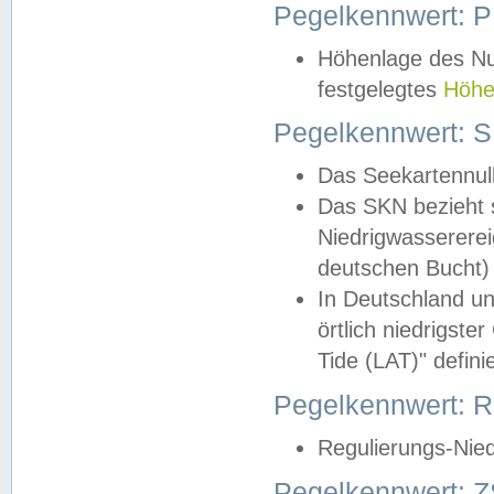
Pegelkennwert: 
Höhenlage des Nul
festgelegtes
Höhe
Pegelkennwert: 
Das Seekartennull
Das SKN bezieht s
Niedrigwassererei
deutschen Bucht) 
In Deutschland un
örtlich niedrigst
Tide (LAT)" definie
Pegelkennwert:
Regulierungs-Nie
Pegelkennwert: Z