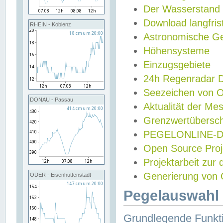
Der Wasserstand
Download langfris
RHEIN - Koblenz
Astronomische Gez
Höhensysteme
Einzugsgebiete
24h Regenradar
Seezeichen von 
DONAU - Passau
Aktualität der Me
Grenzwertübersch
PEGELONLINE-Di
Open Source Projek
Projektarbeit zur
Generierung von 
ODER - Eisenhüttenstadt
Pegelauswahl 
Grundlegende Funkti