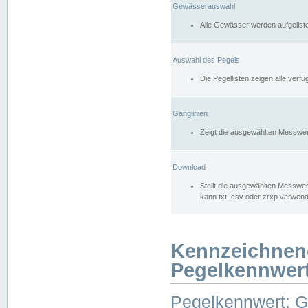
Gewässerauswahl
Alle Gewässer werden aufgelist
Auswahl des Pegels
Die Pegellisten zeigen alle ver
Ganglinien
Zeigt die ausgewählten Messwer
Download
Stellt die ausgewählten Messwer
kann txt, csv oder zrxp verwen
Kennzeichnen
Pegelkennwer
Pegelkennwert: 