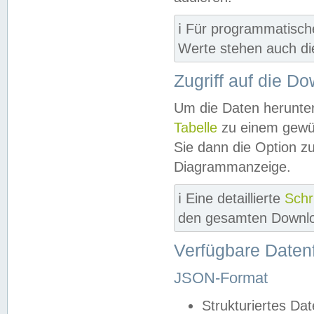
ℹ️ Für programmatisch
Werte stehen auch d
Zugriff auf die D
Um die Daten herunter
Tabelle
zu einem gewün
Sie dann die Option z
Diagrammanzeige.
ℹ️ Eine detaillierte
Schr
den gesamten Downlo
Verfügbare Daten
JSON-Format
Strukturiertes Da