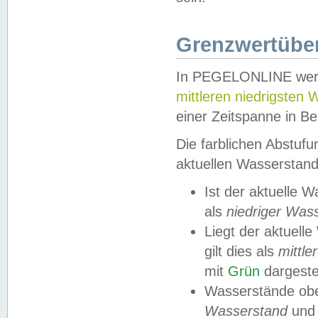
Grenzwertüber
In PEGELONLINE werde
mittleren niedrigsten
einer Zeitspanne in Be
Die farblichen Abstuf
aktuellen Wasserstand
Ist der aktuelle 
als
niedriger Was
Liegt der aktue
gilt dies als
mittle
mit
Grün
dargestel
Wasserstände obe
Wasserstand
und