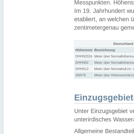
Messpunkten. Höhensy
Im 19. Jahrhundert wu
etabliert, an welchen 
zentimetergenau gem
Deutschland
Höhennetz
Bezeichnung
DHHN2016
Meter über Normalhöhennul
DHHN92
Meter über Normalhöhennul
DHHN12
Meter über Normalnull (m. 
SNN76
Meter über Höhennormal (m
Einzugsgebiet
Unter Einzugsgebiet v
unterirdisches Wasser
Allgemeine Bestandtei