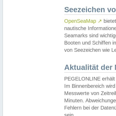
Seezeichen v
OpenSeaMap
↗
biete
nautische Information
Seamarks sind wichtig
Booten und Schiffen i
von Seezeichen wie Le
Aktualität der
PEGELONLINE erhält u
Im Binnenbereich wird 
Messwerte von Zeitreih
Minuten. Abweichungen
Fehlern bei der Daten
sein.