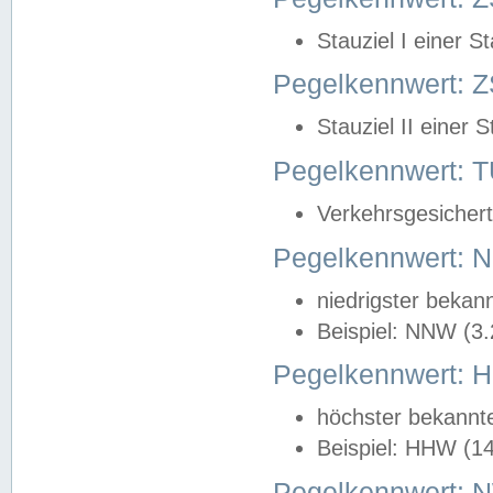
Stauziel I einer S
Pegelkennwert: Z
Stauziel II einer 
Pegelkennwert:
Verkehrsgesichert
Pegelkennwert:
niedrigster bekan
Beispiel: NNW (3
Pegelkennwert:
höchster bekannt
Beispiel: HHW (1
Pegelkennwert: 