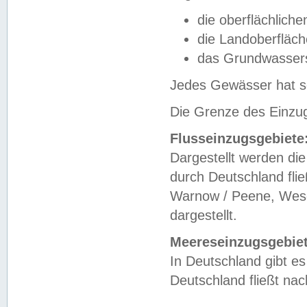
die oberflächlich
die Landoberfläc
das Grundwasser
Jedes Gewässer hat se
Die Grenze des Einzug
Flusseinzugsgebiete
Dargestellt werden die
durch Deutschland fli
Warnow / Peene, Weser
dargestellt.
Meereseinzugsgebiet
In Deutschland gibt 
Deutschland fließt n