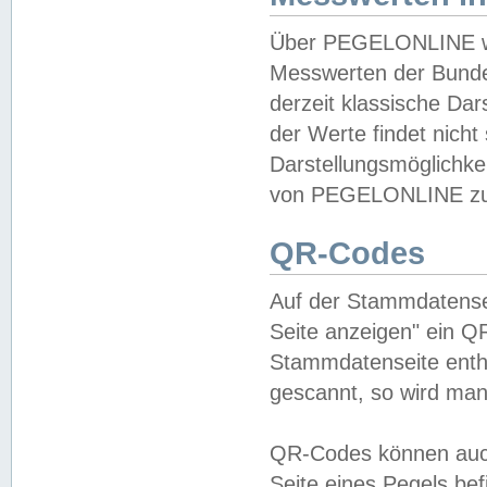
Über PEGELONLINE wer
Messwerten der Bundes
derzeit klassische Da
der Werte findet nicht 
Darstellungsmöglichkei
von PEGELONLINE zu 
QR-Codes
Auf der Stammdatensei
Seite anzeigen" ein Q
Stammdatenseite enthä
gescannt, so wird man
QR-Codes können auc
Seite eines Pegels be