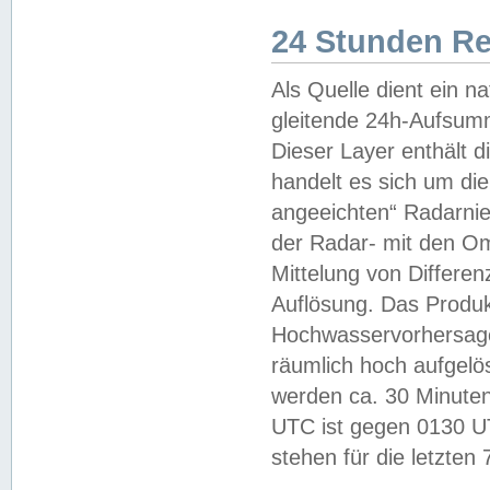
24 Stunden R
Als Quelle dient ein n
gleitende 24h-Aufsum
Dieser Layer enthält
handelt es sich um di
angeeichten“ Radarnie
der Radar- mit den O
Mittelung von Differe
Auflösung. Das Produk
Hochwasservorhersagez
räumlich hoch aufgelö
werden ca. 30 Minuten
UTC ist gegen 0130 UTC
stehen für die letzten