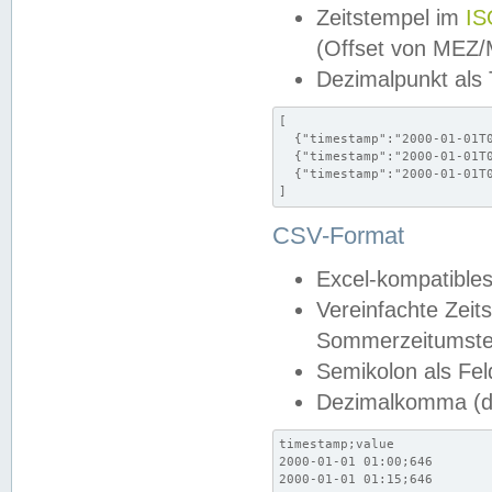
Zeitstempel im
IS
(Offset von MEZ
Dezimalpunkt als
[

  {"timestamp":"2000-01-01T0
  {"timestamp":"2000-01-01T0
  {"timestamp":"2000-01-01T0
]
CSV-Format
Excel-kompatibles
Vereinfachte Zeit
Sommerzeitumstel
Semikolon als Fel
Dezimalkomma (de
timestamp;value

2000-01-01 01:00;646

2000-01-01 01:15;646
