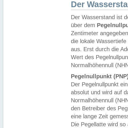
Der Wasserst
Der Wasserstand ist d
über dem
Pegelnullp
Zentimeter angegeben
die lokale Wassertie
aus. Erst durch die A
Wert des Pegelnullpun
Normalhöhennull (NHN
Pegelnullpunkt (PNP)
Der Pegelnullpunkt ei
absolut und wird auf
Normalhöhennull (NHN
den Betreiber des Pege
eine lange Zeit geme
Die Pegellatte wird s