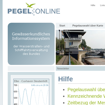
Hilfe
Link
Start
Pegelauswahl über Karte
Newsletter
Hilfe
Elbe - Cuxhaven Steubenhöft
Pegelauswahl übe
Kennzeichnende 
Zeitbezug der Me