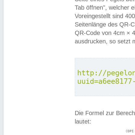
Tab öffnen", welcher 
Voreingestellt sind 4
Seitenlänge des QR-C
QR-Code von 4cm × 4c
ausdrucken, so setzt 
http://pegelo
uuid=a6ee8177
Die Formel zur Berech
lautet:
			(DPI × Druckkantenlänge in cm) ÷ 2,54 = Kantenlänge in Pixel
