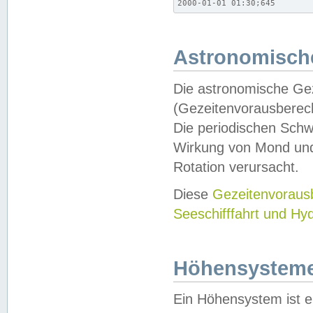
2000-01-01 01:30;645
Astronomische
Die astronomische Gez
(Gezeitenvorausberec
Die periodischen Schw
Wirkung von Mond und
Rotation verursacht.
Diese
Gezeitenvorau
Seeschifffahrt und Hy
Höhensystem
Ein Höhensystem ist e