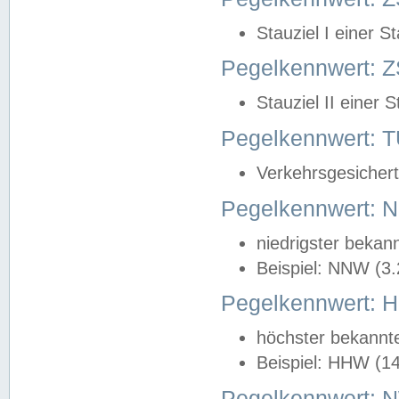
Stauziel I einer S
Pegelkennwert: Z
Stauziel II einer 
Pegelkennwert:
Verkehrsgesichert
Pegelkennwert:
niedrigster bekan
Beispiel: NNW (3
Pegelkennwert:
höchster bekannt
Beispiel: HHW (1
Pegelkennwert: 