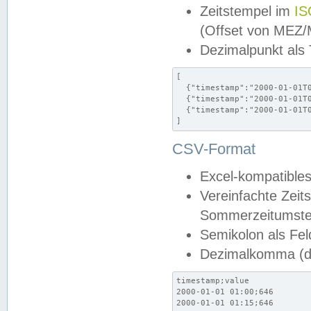
Zeitstempel im
IS
(Offset von MEZ
Dezimalpunkt als
[

  {"timestamp":"2000-01-01T0
  {"timestamp":"2000-01-01T0
  {"timestamp":"2000-01-01T0
]
CSV-Format
Excel-kompatibles
Vereinfachte Zeit
Sommerzeitumstel
Semikolon als Fel
Dezimalkomma (de
timestamp;value

2000-01-01 01:00;646

2000-01-01 01:15;646
