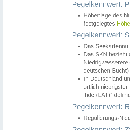
Pegelkennwert: 
Höhenlage des Nul
festgelegtes
Höhe
Pegelkennwert: 
Das Seekartennull
Das SKN bezieht s
Niedrigwassererei
deutschen Bucht) 
In Deutschland un
örtlich niedrigst
Tide (LAT)" definie
Pegelkennwert:
Regulierungs-Nie
Pegelkennwert: Z