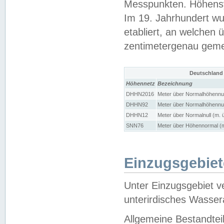
Messpunkten. Höhensy
Im 19. Jahrhundert wu
etabliert, an welchen 
zentimetergenau gem
Deutschland
Höhennetz
Bezeichnung
DHHN2016
Meter über Normalhöhennul
DHHN92
Meter über Normalhöhennul
DHHN12
Meter über Normalnull (m. 
SNN76
Meter über Höhennormal (m
Einzugsgebiet
Unter Einzugsgebiet v
unterirdisches Wasser
Allgemeine Bestandtei