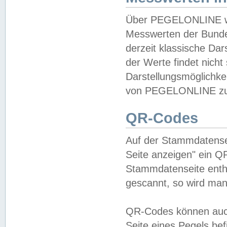
Über PEGELONLINE wer
Messwerten der Bundes
derzeit klassische Da
der Werte findet nicht 
Darstellungsmöglichkei
von PEGELONLINE zu 
QR-Codes
Auf der Stammdatensei
Seite anzeigen" ein Q
Stammdatenseite enthä
gescannt, so wird man
QR-Codes können auc
Seite eines Pegels be