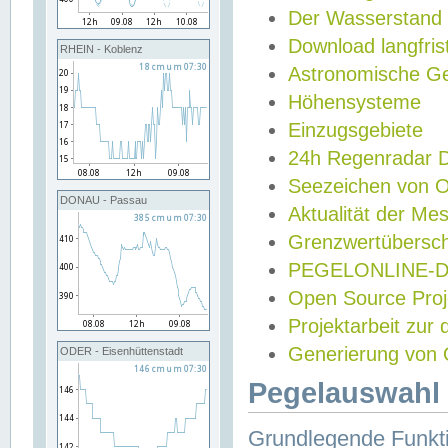
Der Wasserstand
Download langfris
RHEIN - Koblenz
Astronomische Gez
Höhensysteme
Einzugsgebiete
24h Regenradar
Seezeichen von 
DONAU - Passau
Aktualität der Me
Grenzwertübersch
PEGELONLINE-Di
Open Source Projek
Projektarbeit zur
Generierung von 
ODER - Eisenhüttenstadt
Pegelauswahl 
Grundlegende Funkti