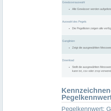
Gewässerauswahl
Alle Gewässer werden aufgelist
Auswahl des Pegels
Die Pegellisten zeigen alle ver
Ganglinien
Zeigt die ausgewählten Messwer
Download
Stellt die ausgewählten Messwer
kann txt, csv oder zrxp verwen
Kennzeichnen
Pegelkennwer
Pegelkennwert: 