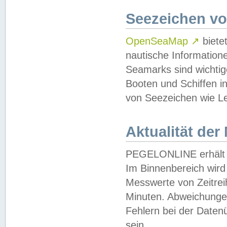
Seezeichen v
OpenSeaMap
↗
biete
nautische Information
Seamarks sind wichtig
Booten und Schiffen i
von Seezeichen wie Le
Aktualität der
PEGELONLINE erhält u
Im Binnenbereich wird 
Messwerte von Zeitreih
Minuten. Abweichungen
Fehlern bei der Daten
sein.