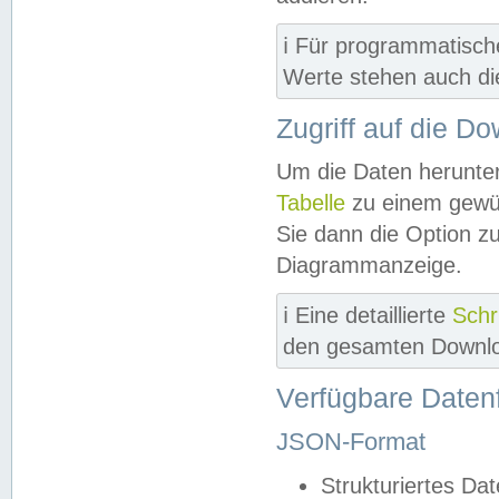
ℹ️ Für programmatisch
Werte stehen auch d
Zugriff auf die D
Um die Daten herunter
Tabelle
zu einem gewün
Sie dann die Option z
Diagrammanzeige.
ℹ️ Eine detaillierte
Schr
den gesamten Downlo
Verfügbare Daten
JSON-Format
Strukturiertes Da