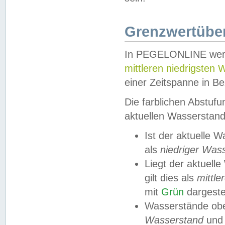
Grenzwertüber
In PEGELONLINE werde
mittleren niedrigsten
einer Zeitspanne in Be
Die farblichen Abstuf
aktuellen Wasserstand
Ist der aktuelle 
als
niedriger Was
Liegt der aktue
gilt dies als
mittle
mit
Grün
dargestel
Wasserstände obe
Wasserstand
und