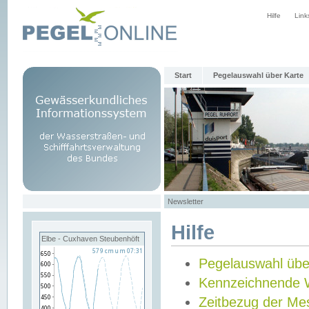
Hilfe
Link
Start
Pegelauswahl über Karte
Newsletter
Hilfe
Elbe - Cuxhaven Steubenhöft
Pegelauswahl übe
Kennzeichnende 
Zeitbezug der Me