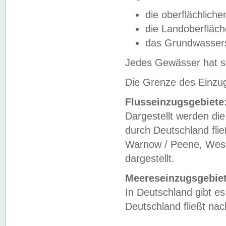
die oberflächlich
die Landoberfläc
das Grundwasser
Jedes Gewässer hat se
Die Grenze des Einzug
Flusseinzugsgebiete
Dargestellt werden die
durch Deutschland fli
Warnow / Peene, Weser
dargestellt.
Meereseinzugsgebiet
In Deutschland gibt 
Deutschland fließt n