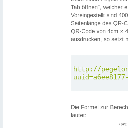
Tab öffnen", welcher 
Voreingestellt sind 4
Seitenlänge des QR-C
QR-Code von 4cm × 4c
ausdrucken, so setzt 
http://pegelo
uuid=a6ee8177
Die Formel zur Berech
lautet:
			(DPI × Druckkantenlänge in cm) ÷ 2,54 = Kantenlänge in Pixel
