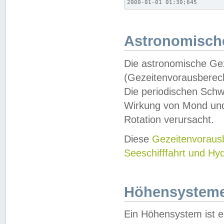
2000-01-01 01:30;645
Astronomische
Die astronomische Gez
(Gezeitenvorausberec
Die periodischen Schw
Wirkung von Mond und
Rotation verursacht.
Diese
Gezeitenvorau
Seeschifffahrt und Hy
Höhensystem
Ein Höhensystem ist e