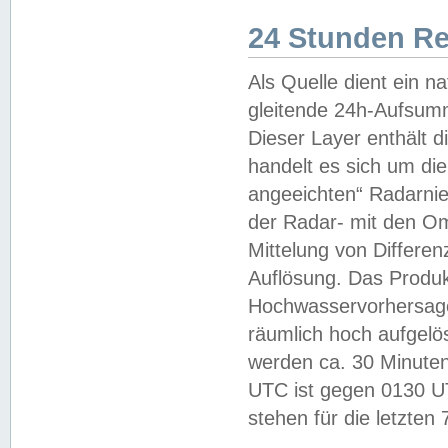
24 Stunden R
Als Quelle dient ein n
gleitende 24h-Aufsum
Dieser Layer enthält
handelt es sich um di
angeeichten“ Radarnie
der Radar- mit den O
Mittelung von Differe
Auflösung. Das Produk
Hochwasservorhersagez
räumlich hoch aufgelö
werden ca. 30 Minuten
UTC ist gegen 0130 UTC
stehen für die letzten