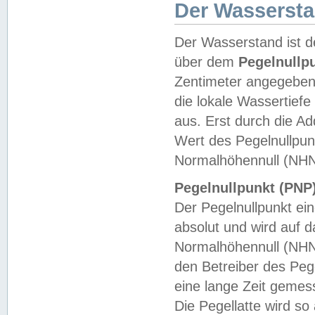
Der Wasserst
Der Wasserstand ist d
über dem
Pegelnullp
Zentimeter angegeben
die lokale Wassertie
aus. Erst durch die A
Wert des Pegelnullpun
Normalhöhennull (NHN
Pegelnullpunkt (PNP)
Der Pegelnullpunkt ei
absolut und wird auf
Normalhöhennull (NHN
den Betreiber des Pege
eine lange Zeit geme
Die Pegellatte wird s