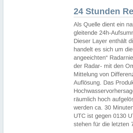
24 Stunden R
Als Quelle dient ein n
gleitende 24h-Aufsum
Dieser Layer enthält
handelt es sich um di
angeeichten“ Radarnie
der Radar- mit den O
Mittelung von Differe
Auflösung. Das Produk
Hochwasservorhersagez
räumlich hoch aufgelö
werden ca. 30 Minuten
UTC ist gegen 0130 UTC
stehen für die letzten