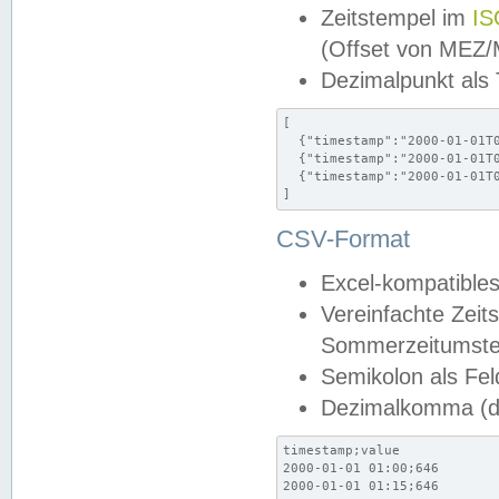
Zeitstempel im
IS
(Offset von MEZ
Dezimalpunkt als
[

  {"timestamp":"2000-01-01T0
  {"timestamp":"2000-01-01T0
  {"timestamp":"2000-01-01T0
]
CSV-Format
Excel-kompatibles
Vereinfachte Zeit
Sommerzeitumstel
Semikolon als Fel
Dezimalkomma (de
timestamp;value

2000-01-01 01:00;646

2000-01-01 01:15;646
