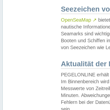
Seezeichen v
OpenSeaMap
↗
biete
nautische Information
Seamarks sind wichtig
Booten und Schiffen i
von Seezeichen wie Le
Aktualität der
PEGELONLINE erhält u
Im Binnenbereich wird 
Messwerte von Zeitreih
Minuten. Abweichungen
Fehlern bei der Daten
sein.