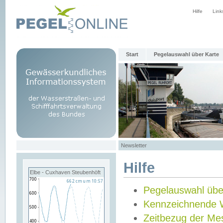
Hilfe
Link
Start
Pegelauswahl über Karte
Newsletter
Hilfe
Elbe - Cuxhaven Steubenhöft
Pegelauswahl übe
Kennzeichnende 
Zeitbezug der Me