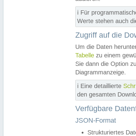
ℹ️ Für programmatisch
Werte stehen auch d
Zugriff auf die D
Um die Daten herunter
Tabelle
zu einem gewün
Sie dann die Option z
Diagrammanzeige.
ℹ️ Eine detaillierte
Schr
den gesamten Downlo
Verfügbare Daten
JSON-Format
Strukturiertes Da