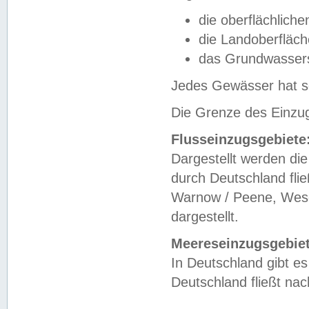
die oberflächlich
die Landoberfläc
das Grundwasser
Jedes Gewässer hat se
Die Grenze des Einzug
Flusseinzugsgebiete
Dargestellt werden die
durch Deutschland fli
Warnow / Peene, Weser
dargestellt.
Meereseinzugsgebiet
In Deutschland gibt 
Deutschland fließt n