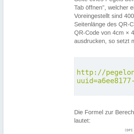
Tab öffnen", welcher 
Voreingestellt sind 4
Seitenlänge des QR-C
QR-Code von 4cm × 4c
ausdrucken, so setzt 
http://pegelo
uuid=a6ee8177
Die Formel zur Berech
lautet:
			(DPI × Druckkantenlänge in cm) ÷ 2,54 = Kantenlänge in Pixel
