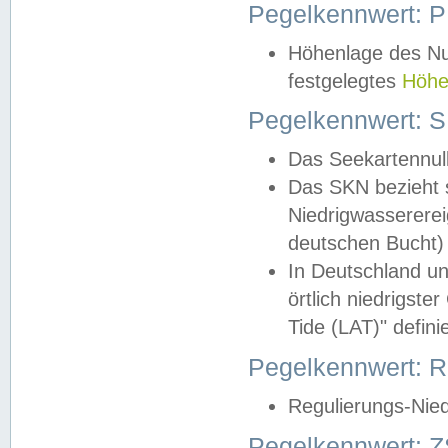
Pegelkennwert: 
Höhenlage des Nul
festgelegtes
Höhe
Pegelkennwert: 
Das Seekartennull
Das SKN bezieht s
Niedrigwassererei
deutschen Bucht) 
In Deutschland un
örtlich niedrigst
Tide (LAT)" definie
Pegelkennwert:
Regulierungs-Nie
Pegelkennwert: Z