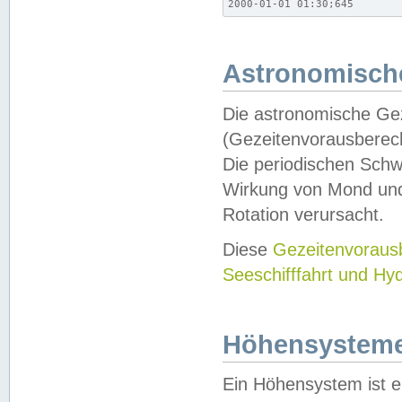
2000-01-01 01:30;645
Astronomische
Die astronomische Gez
(Gezeitenvorausberec
Die periodischen Schw
Wirkung von Mond und
Rotation verursacht.
Diese
Gezeitenvorau
Seeschifffahrt und Hy
Höhensystem
Ein Höhensystem ist e