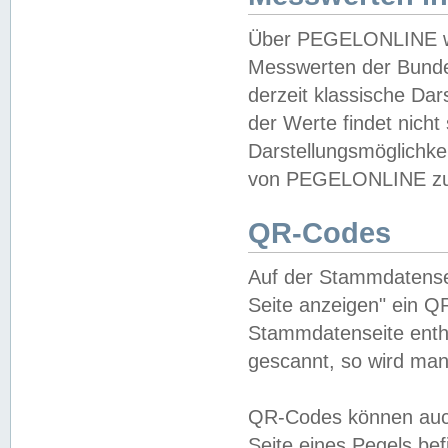
Über PEGELONLINE wer
Messwerten der Bundes
derzeit klassische Da
der Werte findet nicht 
Darstellungsmöglichkei
von PEGELONLINE zu 
QR-Codes
Auf der Stammdatensei
Seite anzeigen" ein Q
Stammdatenseite enthä
gescannt, so wird man
QR-Codes können auc
Seite eines Pegels be