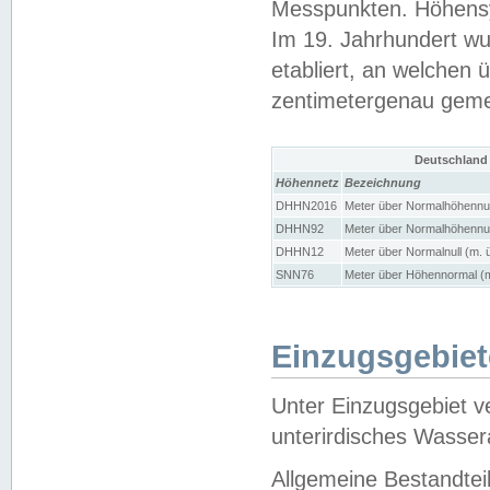
Messpunkten. Höhensy
Im 19. Jahrhundert wu
etabliert, an welchen 
zentimetergenau gem
Deutschland
Höhennetz
Bezeichnung
DHHN2016
Meter über Normalhöhennul
DHHN92
Meter über Normalhöhennul
DHHN12
Meter über Normalnull (m. 
SNN76
Meter über Höhennormal (m
Einzugsgebiet
Unter Einzugsgebiet v
unterirdisches Wasser
Allgemeine Bestandtei