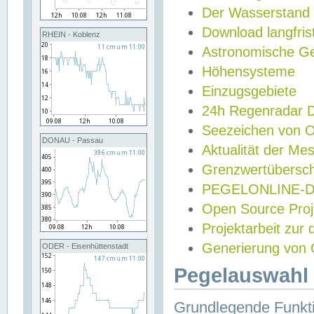
Der Wasserstand
Download langfris
RHEIN - Koblenz
Astronomische Gez
Höhensysteme
Einzugsgebiete
24h Regenradar
Seezeichen von 
DONAU - Passau
Aktualität der Me
Grenzwertübersch
PEGELONLINE-Di
Open Source Projek
Projektarbeit zur
Generierung von 
ODER - Eisenhüttenstadt
Pegelauswahl 
Grundlegende Funkti