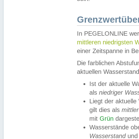
Grenzwertüber
In PEGELONLINE werde
mittleren niedrigsten
einer Zeitspanne in Be
Die farblichen Abstuf
aktuellen Wasserstand
Ist der aktuelle 
als
niedriger Was
Liegt der aktue
gilt dies als
mittle
mit
Grün
dargestel
Wasserstände obe
Wasserstand
und