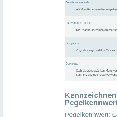
Gewässerauswahl
Alle Gewässer werden aufgelist
Auswahl des Pegels
Die Pegellisten zeigen alle ver
Ganglinien
Zeigt die ausgewählten Messwer
Download
Stellt die ausgewählten Messwer
kann txt, csv oder zrxp verwen
Kennzeichnen
Pegelkennwer
Pegelkennwert: 