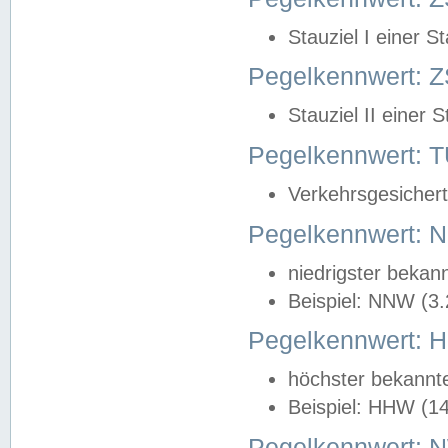
Stauziel I einer S
Pegelkennwert: Z
Stauziel II einer 
Pegelkennwert:
Verkehrsgesichert
Pegelkennwert:
niedrigster bekan
Beispiel: NNW (3
Pegelkennwert:
höchster bekannt
Beispiel: HHW (1
Pegelkennwert: 