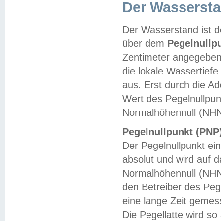
Der Wasserst
Der Wasserstand ist d
über dem
Pegelnullp
Zentimeter angegeben
die lokale Wassertie
aus. Erst durch die A
Wert des Pegelnullpun
Normalhöhennull (NHN
Pegelnullpunkt (PNP)
Der Pegelnullpunkt ei
absolut und wird auf
Normalhöhennull (NHN
den Betreiber des Pege
eine lange Zeit geme
Die Pegellatte wird s