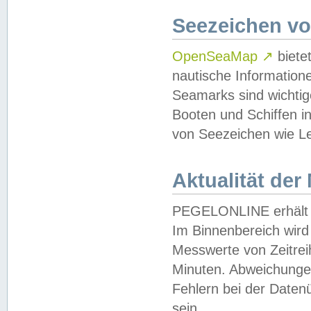
Seezeichen v
OpenSeaMap
↗
biete
nautische Information
Seamarks sind wichtig
Booten und Schiffen i
von Seezeichen wie Le
Aktualität der
PEGELONLINE erhält u
Im Binnenbereich wird 
Messwerte von Zeitreih
Minuten. Abweichungen
Fehlern bei der Daten
sein.