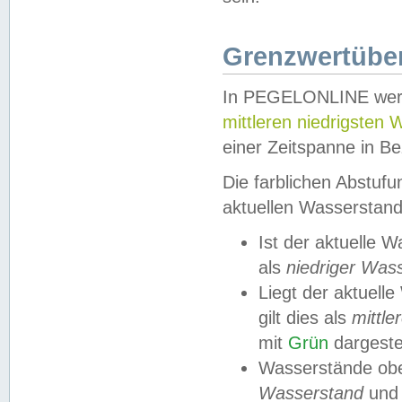
Grenzwertüber
In PEGELONLINE werde
mittleren niedrigsten
einer Zeitspanne in Be
Die farblichen Abstuf
aktuellen Wasserstand
Ist der aktuelle 
als
niedriger Was
Liegt der aktue
gilt dies als
mittle
mit
Grün
dargestel
Wasserstände obe
Wasserstand
und