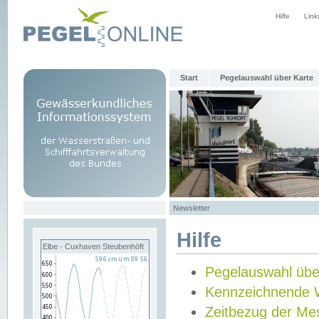
Hilfe
Link
Start
Pegelauswahl über Karte
Newsletter
Hilfe
Elbe - Cuxhaven Steubenhöft
Pegelauswahl übe
Kennzeichnende 
Zeitbezug der Me