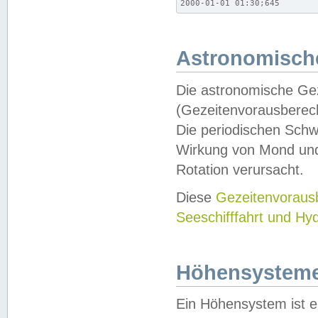
2000-01-01 01:30;645
Astronomische
Die astronomische Gez
(Gezeitenvorausberec
Die periodischen Schw
Wirkung von Mond und
Rotation verursacht.
Diese
Gezeitenvorau
Seeschifffahrt und Hy
Höhensystem
Ein Höhensystem ist e