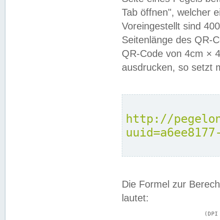
Tab öffnen", welcher 
Voreingestellt sind 4
Seitenlänge des QR-C
QR-Code von 4cm × 4c
ausdrucken, so setzt 
http://pegelo
uuid=a6ee8177
Die Formel zur Berech
lautet:
			(DPI × Druckkantenlänge in cm) ÷ 2,54 = Kantenlänge in Pixel
