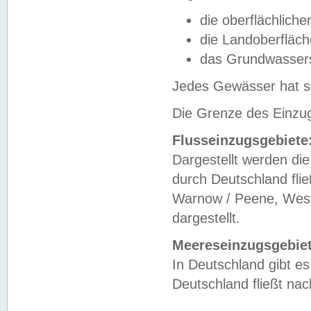
die oberflächlich
die Landoberfläc
das Grundwasser
Jedes Gewässer hat se
Die Grenze des Einzug
Flusseinzugsgebiete
Dargestellt werden die
durch Deutschland fli
Warnow / Peene, Weser
dargestellt.
Meereseinzugsgebiet
In Deutschland gibt 
Deutschland fließt n