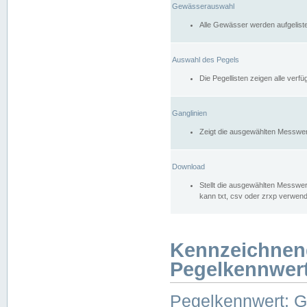
Gewässerauswahl
Alle Gewässer werden aufgelist
Auswahl des Pegels
Die Pegellisten zeigen alle ver
Ganglinien
Zeigt die ausgewählten Messwer
Download
Stellt die ausgewählten Messwer
kann txt, csv oder zrxp verwen
Kennzeichnen
Pegelkennwer
Pegelkennwert: 