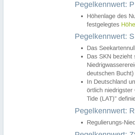
Pegelkennwert: 
Höhenlage des Nul
festgelegtes
Höhe
Pegelkennwert: 
Das Seekartennull
Das SKN bezieht s
Niedrigwassererei
deutschen Bucht) 
In Deutschland un
örtlich niedrigst
Tide (LAT)" definie
Pegelkennwert:
Regulierungs-Nie
Pegelkennwert: Z