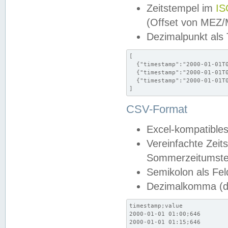
Zeitstempel im
IS
(Offset von MEZ
Dezimalpunkt als
[

  {"timestamp":"2000-01-01T0
  {"timestamp":"2000-01-01T0
  {"timestamp":"2000-01-01T0
]
CSV-Format
Excel-kompatibles
Vereinfachte Zeit
Sommerzeitumstel
Semikolon als Fel
Dezimalkomma (de
timestamp;value

2000-01-01 01:00;646

2000-01-01 01:15;646
