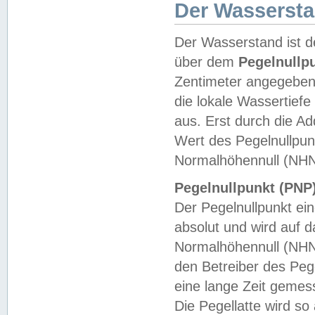
Der Wasserst
Der Wasserstand ist d
über dem
Pegelnullp
Zentimeter angegeben
die lokale Wassertie
aus. Erst durch die A
Wert des Pegelnullpun
Normalhöhennull (NHN
Pegelnullpunkt (PNP)
Der Pegelnullpunkt ei
absolut und wird auf
Normalhöhennull (NHN
den Betreiber des Pege
eine lange Zeit geme
Die Pegellatte wird s