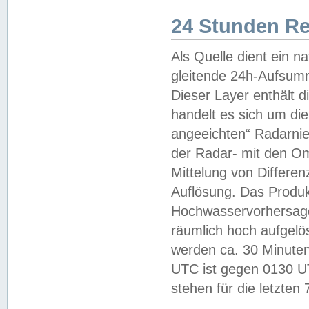
24 Stunden R
Als Quelle dient ein n
gleitende 24h-Aufsum
Dieser Layer enthält
handelt es sich um di
angeeichten“ Radarnie
der Radar- mit den O
Mittelung von Differe
Auflösung. Das Produk
Hochwasservorhersagez
räumlich hoch aufgelö
werden ca. 30 Minuten
UTC ist gegen 0130 UTC
stehen für die letzten