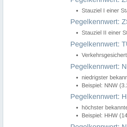
Stauziel I einer S
Pegelkennwert: Z
Stauziel II einer 
Pegelkennwert:
Verkehrsgesichert
Pegelkennwert:
niedrigster bekan
Beispiel: NNW (3
Pegelkennwert:
höchster bekannt
Beispiel: HHW (1
Pegelkennwert: 