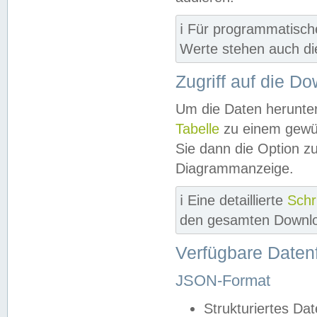
ℹ️ Für programmatisch
Werte stehen auch d
Zugriff auf die D
Um die Daten herunter
Tabelle
zu einem gewün
Sie dann die Option z
Diagrammanzeige.
ℹ️ Eine detaillierte
Schr
den gesamten Downlo
Verfügbare Daten
JSON-Format
Strukturiertes Da