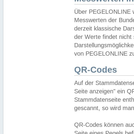
Über PEGELONLINE wer
Messwerten der Bundes
derzeit klassische Da
der Werte findet nicht 
Darstellungsmöglichkei
von PEGELONLINE zu 
QR-Codes
Auf der Stammdatensei
Seite anzeigen" ein Q
Stammdatenseite enthä
gescannt, so wird man
QR-Codes können auc
Seite eines Pegels be