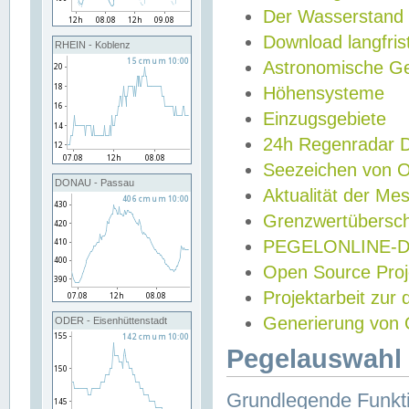
Der Wasserstand
Download langfris
RHEIN - Koblenz
Astronomische Gez
Höhensysteme
Einzugsgebiete
24h Regenradar
Seezeichen von 
DONAU - Passau
Aktualität der Me
Grenzwertübersch
PEGELONLINE-Di
Open Source Projek
Projektarbeit zur
Generierung von 
ODER - Eisenhüttenstadt
Pegelauswahl 
Grundlegende Funkti