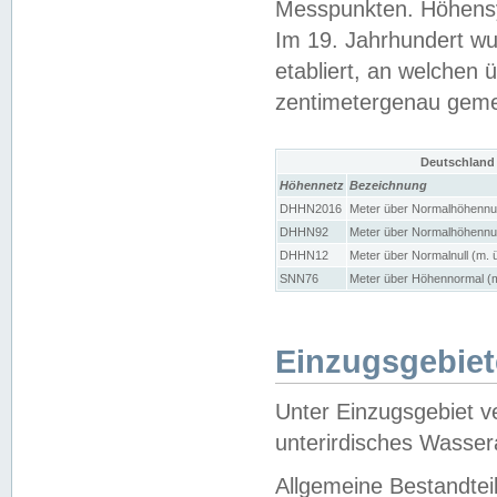
Messpunkten. Höhensy
Im 19. Jahrhundert wu
etabliert, an welchen 
zentimetergenau gem
Deutschland
Höhennetz
Bezeichnung
DHHN2016
Meter über Normalhöhennul
DHHN92
Meter über Normalhöhennul
DHHN12
Meter über Normalnull (m. 
SNN76
Meter über Höhennormal (m
Einzugsgebiet
Unter Einzugsgebiet v
unterirdisches Wasser
Allgemeine Bestandtei