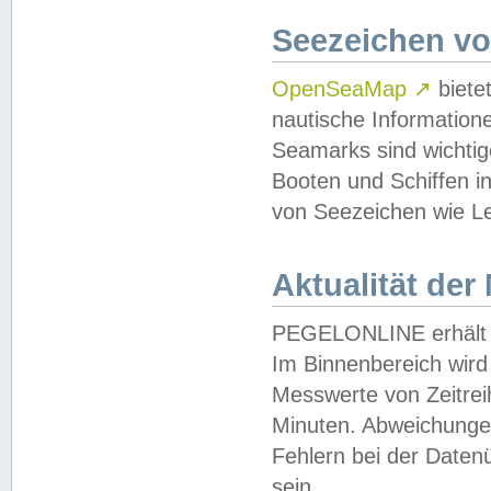
Seezeichen v
OpenSeaMap
↗
biete
nautische Information
Seamarks sind wichtig
Booten und Schiffen i
von Seezeichen wie Le
Aktualität der
PEGELONLINE erhält u
Im Binnenbereich wird 
Messwerte von Zeitreih
Minuten. Abweichungen
Fehlern bei der Daten
sein.