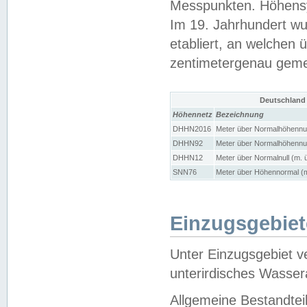
Messpunkten. Höhensy
Im 19. Jahrhundert wu
etabliert, an welchen 
zentimetergenau gem
Deutschland
Höhennetz
Bezeichnung
DHHN2016
Meter über Normalhöhennul
DHHN92
Meter über Normalhöhennul
DHHN12
Meter über Normalnull (m. 
SNN76
Meter über Höhennormal (m
Einzugsgebiet
Unter Einzugsgebiet v
unterirdisches Wasser
Allgemeine Bestandtei