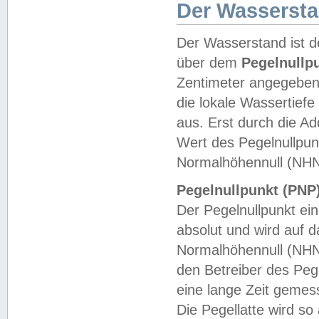
Der Wasserst
Der Wasserstand ist d
über dem
Pegelnullp
Zentimeter angegeben
die lokale Wassertie
aus. Erst durch die A
Wert des Pegelnullpun
Normalhöhennull (NHN
Pegelnullpunkt (PNP)
Der Pegelnullpunkt ei
absolut und wird auf
Normalhöhennull (NHN
den Betreiber des Pege
eine lange Zeit geme
Die Pegellatte wird s