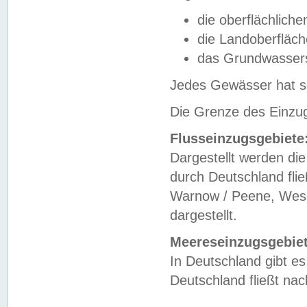
die oberflächlich
die Landoberfläc
das Grundwasser
Jedes Gewässer hat se
Die Grenze des Einzug
Flusseinzugsgebiete
Dargestellt werden die
durch Deutschland fli
Warnow / Peene, Weser
dargestellt.
Meereseinzugsgebiet
In Deutschland gibt 
Deutschland fließt n