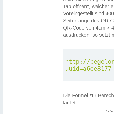
Tab öffnen", welcher 
Voreingestellt sind 4
Seitenlänge des QR-C
QR-Code von 4cm × 4c
ausdrucken, so setzt 
http://pegelo
uuid=a6ee8177
Die Formel zur Berech
lautet:
			(DPI × Druckkantenlänge in cm) ÷ 2,54 = Kantenlänge in Pixel
