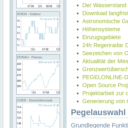
Der Wasserstand
Download langfris
RHEIN - Koblenz
Astronomische Gez
Höhensysteme
Einzugsgebiete
24h Regenradar
Seezeichen von 
DONAU - Passau
Aktualität der Me
Grenzwertübersch
PEGELONLINE-Di
Open Source Projek
Projektarbeit zur
Generierung von 
ODER - Eisenhüttenstadt
Pegelauswahl 
Grundlegende Funkti