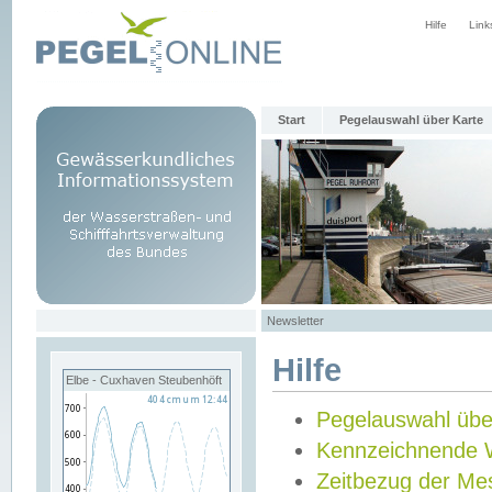
Hilfe
Link
Start
Pegelauswahl über Karte
Newsletter
Hilfe
Elbe - Cuxhaven Steubenhöft
Pegelauswahl übe
Kennzeichnende 
Zeitbezug der Me