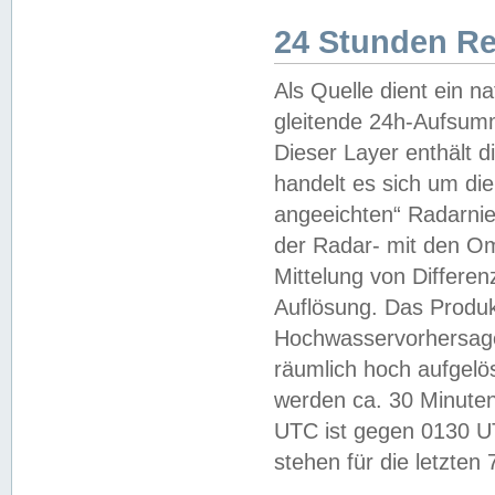
24 Stunden R
Als Quelle dient ein n
gleitende 24h-Aufsum
Dieser Layer enthält
handelt es sich um di
angeeichten“ Radarnie
der Radar- mit den O
Mittelung von Differe
Auflösung. Das Produk
Hochwasservorhersagez
räumlich hoch aufgelö
werden ca. 30 Minuten
UTC ist gegen 0130 UTC
stehen für die letzten