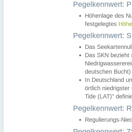
Pegelkennwert: 
Höhenlage des Nul
festgelegtes
Höhe
Pegelkennwert: 
Das Seekartennull
Das SKN bezieht s
Niedrigwassererei
deutschen Bucht) 
In Deutschland un
örtlich niedrigst
Tide (LAT)" definie
Pegelkennwert:
Regulierungs-Nie
Pegelkennwert: Z