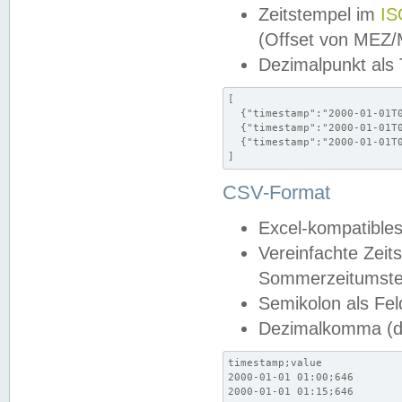
Zeitstempel im
IS
(Offset von MEZ
Dezimalpunkt als
[

  {"timestamp":"2000-01-01T0
  {"timestamp":"2000-01-01T0
  {"timestamp":"2000-01-01T0
]
CSV-Format
Excel-kompatibles
Vereinfachte Zeit
Sommerzeitumstel
Semikolon als Fel
Dezimalkomma (de
timestamp;value

2000-01-01 01:00;646

2000-01-01 01:15;646
