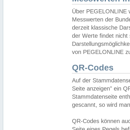
Über PEGELONLINE wer
Messwerten der Bundes
derzeit klassische Da
der Werte findet nicht 
Darstellungsmöglichkei
von PEGELONLINE zu 
QR-Codes
Auf der Stammdatensei
Seite anzeigen" ein Q
Stammdatenseite enthä
gescannt, so wird man
QR-Codes können auc
Seite eines Pegels be