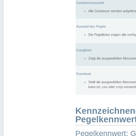
Gewässerauswahl
Alle Gewässer werden aufgelist
Auswahl des Pegels
Die Pegellisten zeigen alle ver
Ganglinien
Zeigt die ausgewählten Messwer
Download
Stellt die ausgewählten Messwer
kann txt, csv oder zrxp verwen
Kennzeichnen
Pegelkennwer
Pegelkennwert: 