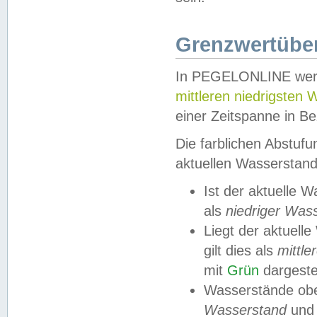
Grenzwertüber
In PEGELONLINE werde
mittleren niedrigsten
einer Zeitspanne in Be
Die farblichen Abstuf
aktuellen Wasserstand
Ist der aktuelle 
als
niedriger Was
Liegt der aktue
gilt dies als
mittle
mit
Grün
dargestel
Wasserstände obe
Wasserstand
und