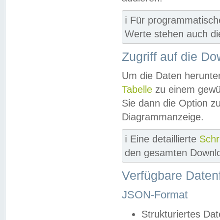
ℹ️ Für programmatisch
Werte stehen auch d
Zugriff auf die D
Um die Daten herunter
Tabelle
zu einem gewün
Sie dann die Option z
Diagrammanzeige.
ℹ️ Eine detaillierte
Schr
den gesamten Downlo
Verfügbare Daten
JSON-Format
Strukturiertes Da