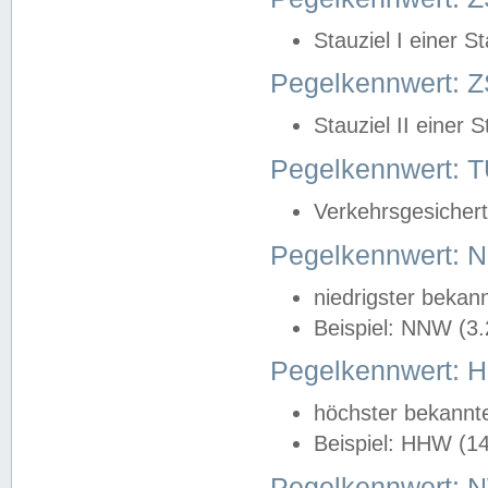
Stauziel I einer S
Pegelkennwert: Z
Stauziel II einer 
Pegelkennwert:
Verkehrsgesichert
Pegelkennwert:
niedrigster bekan
Beispiel: NNW (3
Pegelkennwert:
höchster bekannt
Beispiel: HHW (1
Pegelkennwert: 