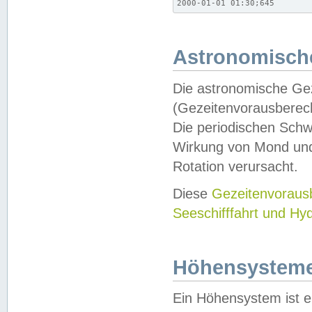
2000-01-01 01:30;645
Astronomische
Die astronomische Gez
(Gezeitenvorausberec
Die periodischen Schw
Wirkung von Mond und
Rotation verursacht.
Diese
Gezeitenvorau
Seeschifffahrt und Hy
Höhensystem
Ein Höhensystem ist e