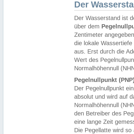
Der Wasserst
Der Wasserstand ist d
über dem
Pegelnullp
Zentimeter angegeben
die lokale Wassertie
aus. Erst durch die A
Wert des Pegelnullpun
Normalhöhennull (NHN
Pegelnullpunkt (PNP)
Der Pegelnullpunkt ei
absolut und wird auf
Normalhöhennull (NHN
den Betreiber des Pege
eine lange Zeit geme
Die Pegellatte wird s