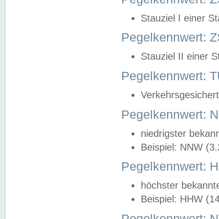
Stauziel I einer S
Pegelkennwert: Z
Stauziel II einer 
Pegelkennwert:
Verkehrsgesichert
Pegelkennwert:
niedrigster bekan
Beispiel: NNW (3
Pegelkennwert:
höchster bekannt
Beispiel: HHW (1
Pegelkennwert: 