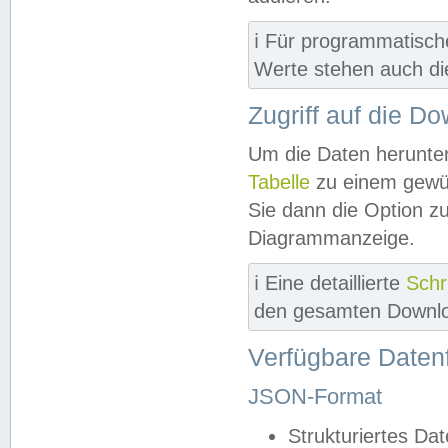
ℹ️ Für programmatisch
Werte stehen auch d
Zugriff auf die D
Um die Daten herunter
Tabelle
zu einem gewün
Sie dann die Option z
Diagrammanzeige.
ℹ️ Eine detaillierte
Schr
den gesamten Downlo
Verfügbare Daten
JSON-Format
Strukturiertes Da