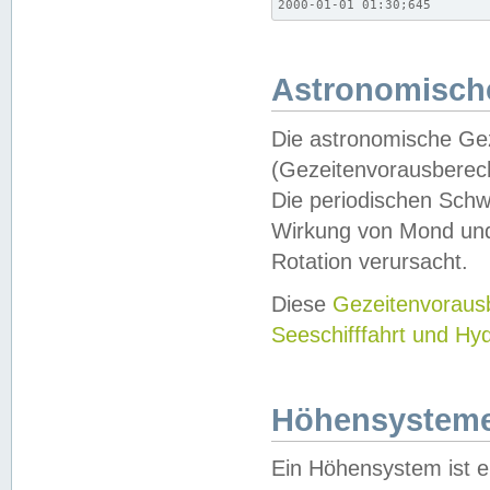
2000-01-01 01:30;645
Astronomische
Die astronomische Gez
(Gezeitenvorausberec
Die periodischen Schw
Wirkung von Mond und
Rotation verursacht.
Diese
Gezeitenvorau
Seeschifffahrt und Hy
Höhensystem
Ein Höhensystem ist e