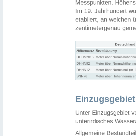
Messpunkten. Höhensy
Im 19. Jahrhundert wu
etabliert, an welchen 
zentimetergenau gem
Deutschland
Höhennetz
Bezeichnung
DHHN2016
Meter über Normalhöhennul
DHHN92
Meter über Normalhöhennul
DHHN12
Meter über Normalnull (m. 
SNN76
Meter über Höhennormal (m
Einzugsgebiet
Unter Einzugsgebiet v
unterirdisches Wasser
Allgemeine Bestandtei