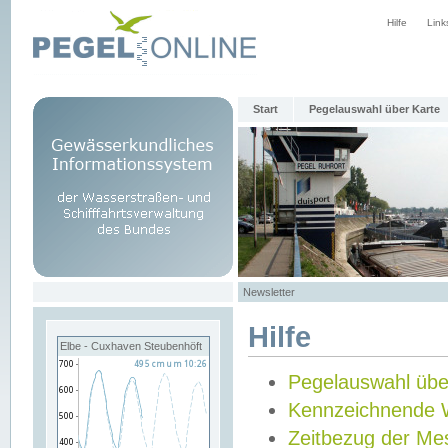
Hilfe
Link
Start
Pegelauswahl über Karte
Newsletter
Hilfe
Elbe - Cuxhaven Steubenhöft
Pegelauswahl übe
Kennzeichnende 
Zeitbezug der Me