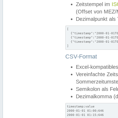
Zeitstempel im
IS
(Offset von MEZ
Dezimalpunkt als
[

  {"timestamp":"2000-01-01T0
  {"timestamp":"2000-01-01T0
  {"timestamp":"2000-01-01T0
]
CSV-Format
Excel-kompatibles
Vereinfachte Zeit
Sommerzeitumstel
Semikolon als Fel
Dezimalkomma (de
timestamp;value

2000-01-01 01:00;646

2000-01-01 01:15;646
