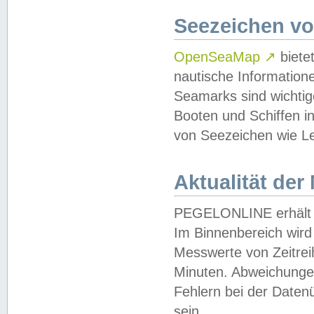
Seezeichen v
OpenSeaMap
↗
biete
nautische Information
Seamarks sind wichtig
Booten und Schiffen i
von Seezeichen wie Le
Aktualität der
PEGELONLINE erhält u
Im Binnenbereich wird 
Messwerte von Zeitreih
Minuten. Abweichungen
Fehlern bei der Daten
sein.