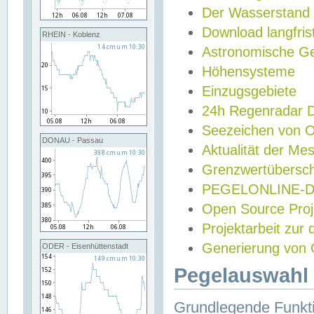
Der Wasserstand
Download langfris
RHEIN - Koblenz
Astronomische Gez
Höhensysteme
Einzugsgebiete
24h Regenradar
Seezeichen von 
DONAU - Passau
Aktualität der Me
Grenzwertübersch
PEGELONLINE-Di
Open Source Projek
Projektarbeit zur
Generierung von 
ODER - Eisenhüttenstadt
Pegelauswahl 
Grundlegende Funkti