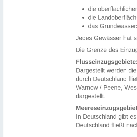
die oberflächlich
die Landoberfläc
das Grundwasser
Jedes Gewässer hat se
Die Grenze des Einzug
Flusseinzugsgebiete
Dargestellt werden die
durch Deutschland fli
Warnow / Peene, Weser
dargestellt.
Meereseinzugsgebiet
In Deutschland gibt 
Deutschland fließt n