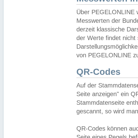
Über PEGELONLINE wer
Messwerten der Bundes
derzeit klassische Da
der Werte findet nicht 
Darstellungsmöglichkei
von PEGELONLINE zu 
QR-Codes
Auf der Stammdatensei
Seite anzeigen" ein Q
Stammdatenseite enthä
gescannt, so wird man
QR-Codes können auc
Seite eines Pegels be