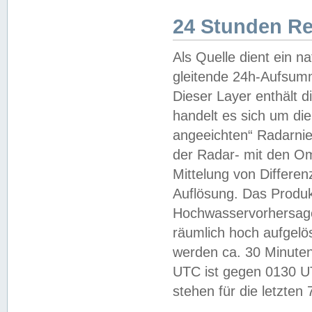
24 Stunden R
Als Quelle dient ein n
gleitende 24h-Aufsum
Dieser Layer enthält
handelt es sich um di
angeeichten“ Radarnie
der Radar- mit den O
Mittelung von Differe
Auflösung. Das Produk
Hochwasservorhersagez
räumlich hoch aufgelö
werden ca. 30 Minuten
UTC ist gegen 0130 UTC
stehen für die letzten