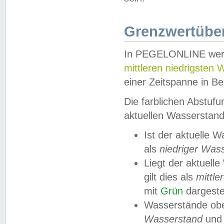
Grenzwertüber
In PEGELONLINE werde
mittleren niedrigsten
einer Zeitspanne in Be
Die farblichen Abstuf
aktuellen Wasserstand
Ist der aktuelle 
als
niedriger Was
Liegt der aktue
gilt dies als
mittle
mit
Grün
dargestel
Wasserstände obe
Wasserstand
und