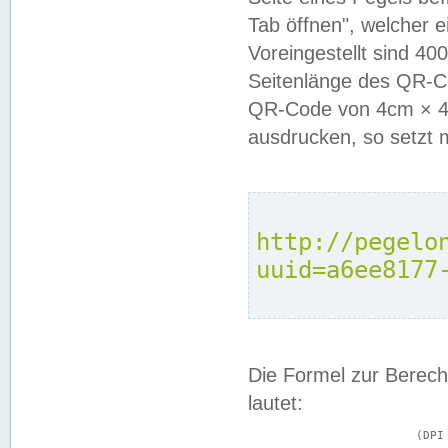
Tab öffnen", welcher 
Voreingestellt sind 4
Seitenlänge des QR-C
QR-Code von 4cm × 4c
ausdrucken, so setzt 
http://pegelo
uuid=a6ee8177
Die Formel zur Berech
lautet:
			(DPI × Druckkantenlänge in cm) ÷ 2,54 = Kantenlänge in Pixel
