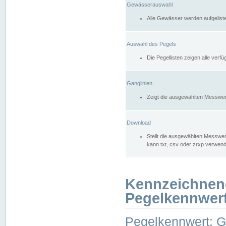
Gewässerauswahl
Alle Gewässer werden aufgelist
Auswahl des Pegels
Die Pegellisten zeigen alle ver
Ganglinien
Zeigt die ausgewählten Messwer
Download
Stellt die ausgewählten Messwer
kann txt, csv oder zrxp verwen
Kennzeichnen
Pegelkennwer
Pegelkennwert: 