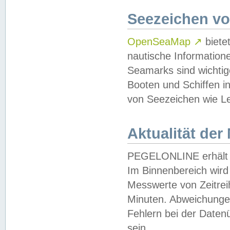
Seezeichen v
OpenSeaMap
↗
biete
nautische Information
Seamarks sind wichtig
Booten und Schiffen i
von Seezeichen wie Le
Aktualität der
PEGELONLINE erhält u
Im Binnenbereich wird 
Messwerte von Zeitreih
Minuten. Abweichungen
Fehlern bei der Daten
sein.