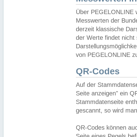
Über PEGELONLINE wer
Messwerten der Bundes
derzeit klassische Da
der Werte findet nicht 
Darstellungsmöglichkei
von PEGELONLINE zu 
QR-Codes
Auf der Stammdatensei
Seite anzeigen" ein Q
Stammdatenseite enthä
gescannt, so wird man
QR-Codes können auc
Seite eines Pegels be