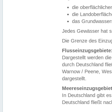
die oberflächlich
die Landoberfläc
das Grundwasser
Jedes Gewässer hat se
Die Grenze des Einzug
Flusseinzugsgebiete
Dargestellt werden die
durch Deutschland fli
Warnow / Peene, Weser
dargestellt.
Meereseinzugsgebiet
In Deutschland gibt 
Deutschland fließt n