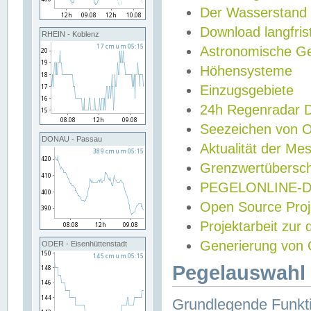
Der Wasserstand
Download langfris
RHEIN - Koblenz
Astronomische Gez
Höhensysteme
Einzugsgebiete
24h Regenradar
Seezeichen von 
DONAU - Passau
Aktualität der Me
Grenzwertübersch
PEGELONLINE-Di
Open Source Projek
Projektarbeit zur
Generierung von 
ODER - Eisenhüttenstadt
Pegelauswahl 
Grundlegende Funkti