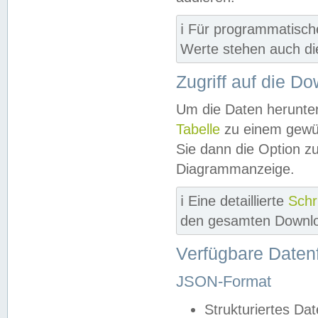
ℹ️ Für programmatisch
Werte stehen auch d
Zugriff auf die D
Um die Daten herunter
Tabelle
zu einem gewün
Sie dann die Option z
Diagrammanzeige.
ℹ️ Eine detaillierte
Schr
den gesamten Downlo
Verfügbare Daten
JSON-Format
Strukturiertes Da