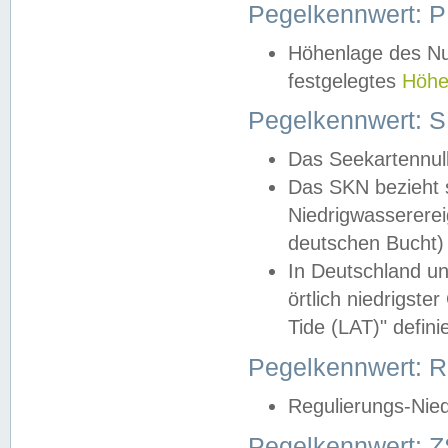
Pegelkennwert: 
Höhenlage des Nul
festgelegtes
Höhe
Pegelkennwert: 
Das Seekartennull
Das SKN bezieht s
Niedrigwassererei
deutschen Bucht) 
In Deutschland un
örtlich niedrigst
Tide (LAT)" definie
Pegelkennwert:
Regulierungs-Nie
Pegelkennwert: Z