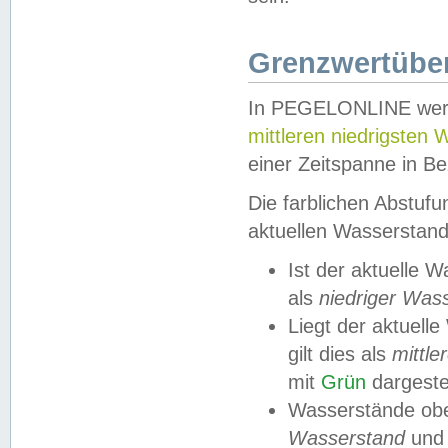
Grenzwertüber
In PEGELONLINE werde
mittleren niedrigsten
einer Zeitspanne in Be
Die farblichen Abstuf
aktuellen Wasserstand
Ist der aktuelle 
als
niedriger Was
Liegt der aktue
gilt dies als
mittle
mit
Grün
dargestel
Wasserstände obe
Wasserstand
und