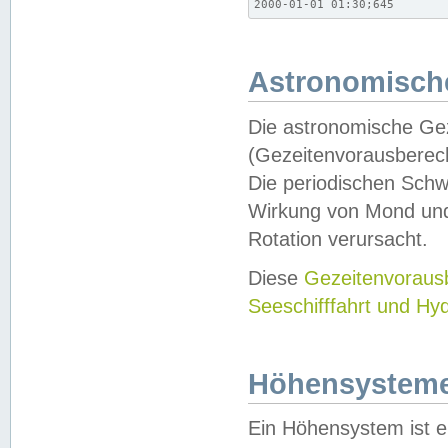
2000-01-01 01:30;645
Astronomische
Die astronomische Gez
(Gezeitenvorausberec
Die periodischen Schw
Wirkung von Mond und
Rotation verursacht.
Diese
Gezeitenvorau
Seeschifffahrt und Hy
Höhensystem
Ein Höhensystem ist e