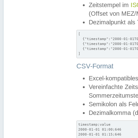
Zeitstempel im
IS
(Offset von MEZ
Dezimalpunkt als
[

  {"timestamp":"2000-01-01T0
  {"timestamp":"2000-01-01T0
  {"timestamp":"2000-01-01T0
]
CSV-Format
Excel-kompatibles
Vereinfachte Zeit
Sommerzeitumstel
Semikolon als Fel
Dezimalkomma (de
timestamp;value

2000-01-01 01:00;646

2000-01-01 01:15;646
