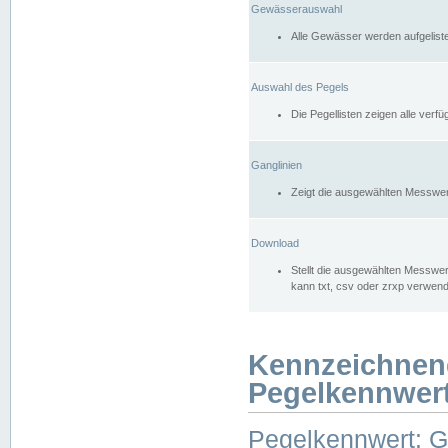
Gewässerauswahl
Alle Gewässer werden aufgelist
Auswahl des Pegels
Die Pegellisten zeigen alle ver
Ganglinien
Zeigt die ausgewählten Messwer
Download
Stellt die ausgewählten Messwer
kann txt, csv oder zrxp verwen
Kennzeichnen
Pegelkennwer
Pegelkennwert: 