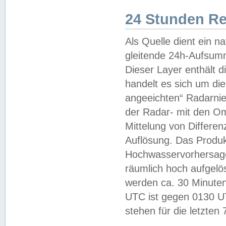
24 Stunden R
Als Quelle dient ein n
gleitende 24h-Aufsum
Dieser Layer enthält
handelt es sich um di
angeeichten“ Radarnie
der Radar- mit den O
Mittelung von Differe
Auflösung. Das Produk
Hochwasservorhersagez
räumlich hoch aufgelö
werden ca. 30 Minuten
UTC ist gegen 0130 UTC
stehen für die letzten