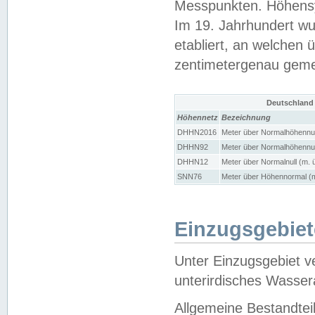
Messpunkten. Höhensy
Im 19. Jahrhundert wu
etabliert, an welchen 
zentimetergenau gem
Deutschland
Höhennetz
Bezeichnung
DHHN2016
Meter über Normalhöhennul
DHHN92
Meter über Normalhöhennul
DHHN12
Meter über Normalnull (m. 
SNN76
Meter über Höhennormal (m
Einzugsgebiet
Unter Einzugsgebiet v
unterirdisches Wasser
Allgemeine Bestandtei