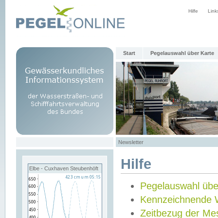
Hilfe
Link
Start
Pegelauswahl über Karte
Newsletter
Hilfe
Elbe - Cuxhaven Steubenhöft
Pegelauswahl übe
Kennzeichnende 
Zeitbezug der Me