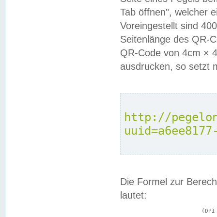
Tab öffnen", welcher 
Voreingestellt sind 4
Seitenlänge des QR-C
QR-Code von 4cm × 4c
ausdrucken, so setzt 
http://pegelo
uuid=a6ee8177
Die Formel zur Berech
lautet:
			(DPI × Druckkantenlänge in cm) ÷ 2,54 = Kantenlänge in Pixel
