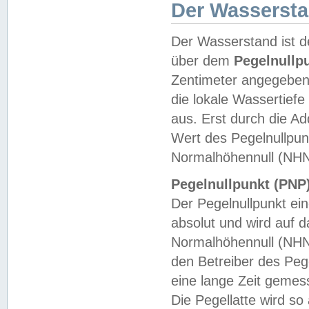
Der Wasserst
Der Wasserstand ist d
über dem
Pegelnullp
Zentimeter angegeben
die lokale Wassertie
aus. Erst durch die A
Wert des Pegelnullpun
Normalhöhennull (NHN
Pegelnullpunkt (PNP)
Der Pegelnullpunkt ei
absolut und wird auf
Normalhöhennull (NHN
den Betreiber des Pege
eine lange Zeit geme
Die Pegellatte wird s