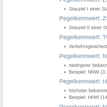
Stauziel I einer S
Pegelkennwert: Z
Stauziel II einer 
Pegelkennwert:
Verkehrsgesichert
Pegelkennwert:
niedrigster bekan
Beispiel: NNW (3
Pegelkennwert:
höchster bekannt
Beispiel: HHW (1
Pegelkennwert: 