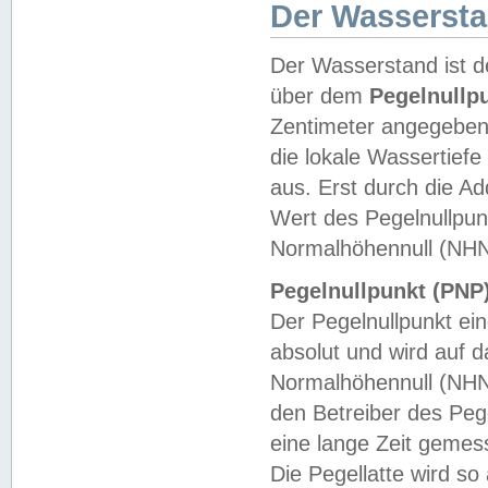
Der Wasserst
Der Wasserstand ist d
über dem
Pegelnullp
Zentimeter angegeben
die lokale Wassertie
aus. Erst durch die A
Wert des Pegelnullpun
Normalhöhennull (NHN
Pegelnullpunkt (PNP)
Der Pegelnullpunkt ei
absolut und wird auf
Normalhöhennull (NHN
den Betreiber des Pege
eine lange Zeit geme
Die Pegellatte wird s