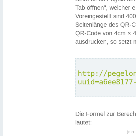
Tab öffnen", welcher 
Voreingestellt sind 4
Seitenlänge des QR-C
QR-Code von 4cm × 4c
ausdrucken, so setzt 
http://pegelo
uuid=a6ee8177
Die Formel zur Berech
lautet:
			(DPI × Druckkantenlänge in cm) ÷ 2,54 = Kantenlänge in Pixel
