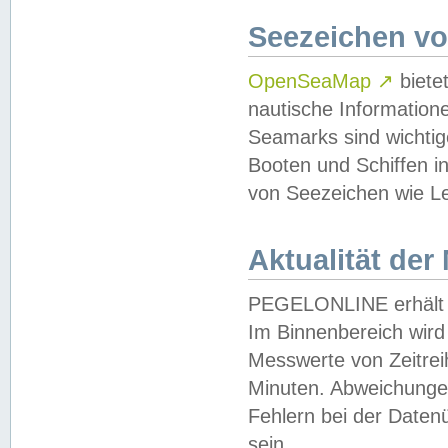
Seezeichen v
OpenSeaMap
↗
biete
nautische Information
Seamarks sind wichtig
Booten und Schiffen i
von Seezeichen wie Le
Aktualität der
PEGELONLINE erhält u
Im Binnenbereich wird 
Messwerte von Zeitreih
Minuten. Abweichungen
Fehlern bei der Daten
sein.