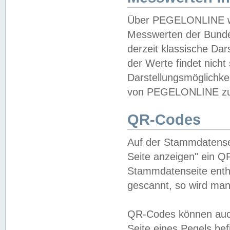
Über PEGELONLINE wer
Messwerten der Bundes
derzeit klassische Da
der Werte findet nicht 
Darstellungsmöglichkei
von PEGELONLINE zu 
QR-Codes
Auf der Stammdatensei
Seite anzeigen" ein Q
Stammdatenseite enthä
gescannt, so wird man
QR-Codes können auc
Seite eines Pegels be