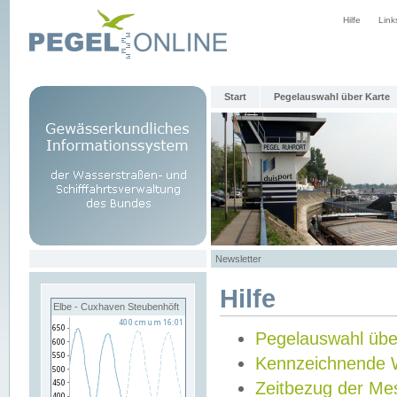
Hilfe
Link
Start
Pegelauswahl über Karte
Newsletter
Hilfe
Elbe - Cuxhaven Steubenhöft
Pegelauswahl übe
Kennzeichnende 
Zeitbezug der Me