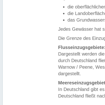
die oberflächlich
die Landoberfläc
das Grundwasser
Jedes Gewässer hat se
Die Grenze des Einzug
Flusseinzugsgebiete
Dargestellt werden die
durch Deutschland fli
Warnow / Peene, Weser
dargestellt.
Meereseinzugsgebiet
In Deutschland gibt 
Deutschland fließt n