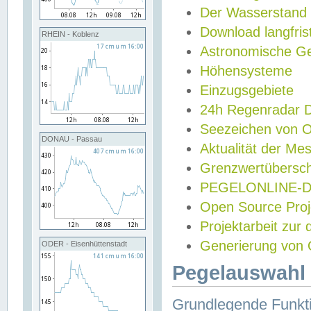
Der Wasserstand
Download langfris
RHEIN - Koblenz
Astronomische Gez
Höhensysteme
Einzugsgebiete
24h Regenradar
Seezeichen von 
DONAU - Passau
Aktualität der Me
Grenzwertübersch
PEGELONLINE-Di
Open Source Projek
Projektarbeit zur
Generierung von 
ODER - Eisenhüttenstadt
Pegelauswahl 
Grundlegende Funkti