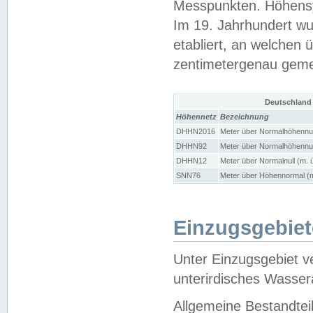
Messpunkten. Höhensy
Im 19. Jahrhundert wu
etabliert, an welchen 
zentimetergenau gem
Deutschland
Höhennetz
Bezeichnung
DHHN2016
Meter über Normalhöhennul
DHHN92
Meter über Normalhöhennul
DHHN12
Meter über Normalnull (m. 
SNN76
Meter über Höhennormal (m
Einzugsgebiet
Unter Einzugsgebiet v
unterirdisches Wasser
Allgemeine Bestandtei