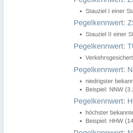
Stauziel I einer S
Pegelkennwert: Z
Stauziel II einer 
Pegelkennwert:
Verkehrsgesichert
Pegelkennwert:
niedrigster bekan
Beispiel: NNW (3
Pegelkennwert:
höchster bekannt
Beispiel: HHW (1
Pegelkennwert: 