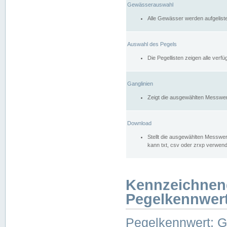
Gewässerauswahl
Alle Gewässer werden aufgelist
Auswahl des Pegels
Die Pegellisten zeigen alle ver
Ganglinien
Zeigt die ausgewählten Messwer
Download
Stellt die ausgewählten Messwer
kann txt, csv oder zrxp verwen
Kennzeichnen
Pegelkennwer
Pegelkennwert: 