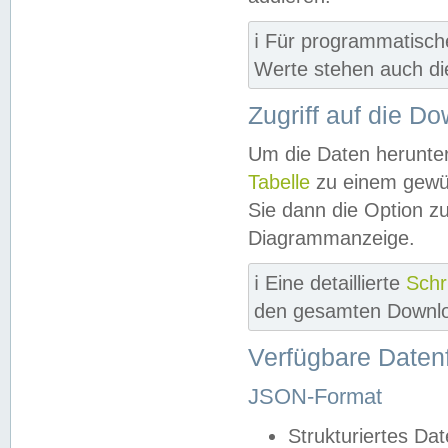
ℹ️ Für programmatisch
Werte stehen auch d
Zugriff auf die D
Um die Daten herunter
Tabelle
zu einem gewün
Sie dann die Option z
Diagrammanzeige.
ℹ️ Eine detaillierte
Schr
den gesamten Downlo
Verfügbare Daten
JSON-Format
Strukturiertes Da