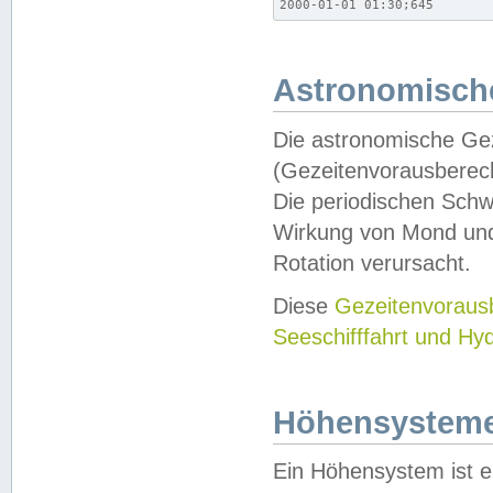
2000-01-01 01:30;645
Astronomische
Die astronomische Gez
(Gezeitenvorausberec
Die periodischen Schw
Wirkung von Mond und
Rotation verursacht.
Diese
Gezeitenvorau
Seeschifffahrt und Hy
Höhensystem
Ein Höhensystem ist e