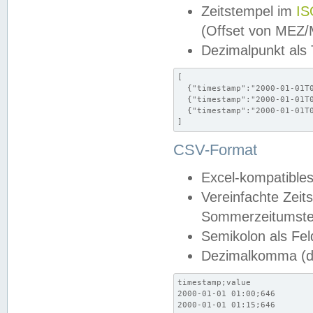
Zeitstempel im
IS
(Offset von MEZ
Dezimalpunkt als
[

  {"timestamp":"2000-01-01T0
  {"timestamp":"2000-01-01T0
  {"timestamp":"2000-01-01T0
]
CSV-Format
Excel-kompatibles
Vereinfachte Zeit
Sommerzeitumstel
Semikolon als Fel
Dezimalkomma (de
timestamp;value

2000-01-01 01:00;646

2000-01-01 01:15;646
