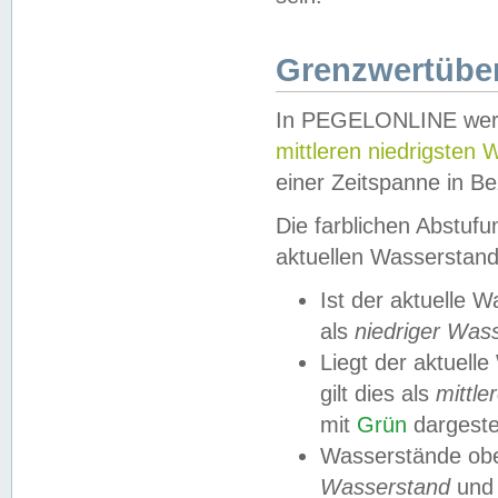
Grenzwertüber
In PEGELONLINE werde
mittleren niedrigsten
einer Zeitspanne in Be
Die farblichen Abstuf
aktuellen Wasserstand
Ist der aktuelle 
als
niedriger Was
Liegt der aktue
gilt dies als
mittle
mit
Grün
dargestel
Wasserstände obe
Wasserstand
und