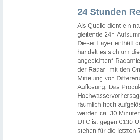
24 Stunden R
Als Quelle dient ein n
gleitende 24h-Aufsum
Dieser Layer enthält
handelt es sich um di
angeeichten“ Radarnie
der Radar- mit den O
Mittelung von Differe
Auflösung. Das Produk
Hochwasservorhersagez
räumlich hoch aufgelö
werden ca. 30 Minuten
UTC ist gegen 0130 UTC
stehen für die letzten