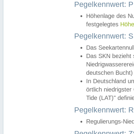
Pegelkennwert: 
Höhenlage des Nul
festgelegtes
Höhe
Pegelkennwert: 
Das Seekartennull
Das SKN bezieht s
Niedrigwassererei
deutschen Bucht) 
In Deutschland un
örtlich niedrigst
Tide (LAT)" definie
Pegelkennwert:
Regulierungs-Nie
Pegelkennwert: Z