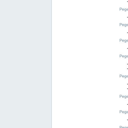
Pege
Pege
Peg
Pege
Pege
Pege
Pege
Peg