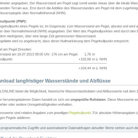
ntimeter angegeben. Der Wasserstand am Pegel sagt somit weder etwas über die lokale Wa
enden Terrain aus. Erst durch die Addition des Wasserstandes am Pegel mit dem zugehörig
asserspiegels über Normalhöhennull (NHN).
nullpunkt (PNP):
egelnullpunkt eines Pegels ist, im Gegensatz zum Wasserstand am Pegel, absolut und wir
ter über Normalhöhennull (NHN) angegeben. Der Wert des Pegelnullpunktes wird durch den Bet
 dem niedrigsten, über eine lange Zeit gemessenen Wasserstand.
gellatte wird so angebracht, dass deren Nullmarkierung dem Pegelnullpunkt entspricht.
iel am Pegel Dresden:
rstand am 16.07.2013 08:00 Uhr: 176 cm am Pegel
1,76
m
ullpunkt
+
102,68
m ü. NHN
=
104,44
m ü. NHN
nload langfristiger Wasserstände und Abflüsse
ONLINE bietet die Möglichkeit, historische Wasserstandsdaten und Abflusswerte seit dem 1
en heruntergeladenen Daten handelt es sich um
ungeprüfte Rohdaten
. Diese Messwerte wur
ehler oder andere Unregelmäßigkeiten enthalten.
esswerte sind relative Angaben zum jeweiligen
Pegelnullpunkt
. Für absolute Höhenangaben 
igen Pegels addieren.
ür programmatische Zugriffe und automatisierte Datenabfragen aktueller Werte stehen auch d