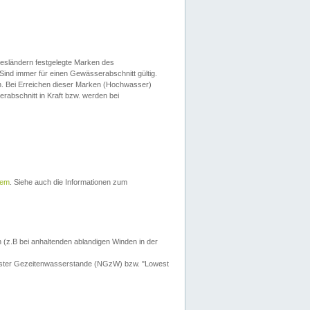
esländern festgelegte Marken des
Sind immer für einen Gewässerabschnitt gültig.
. Bei Erreichen dieser Marken (Hochwasser)
erabschnitt in Kraft bzw. werden bei
tem
. Siehe auch die Informationen zum
 (z.B bei anhaltenden ablandigen Winden in der
drigster Gezeitenwasserstande (NGzW) bzw. "Lowest