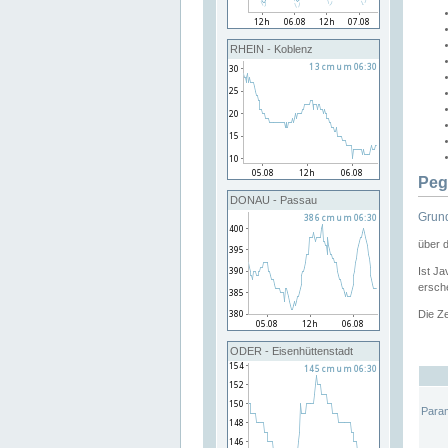
RHEIN - Koblenz
Peg
DONAU - Passau
Grund
über 
Ist Ja
ersche
Die Ze
ODER - Eisenhüttenstadt
Para