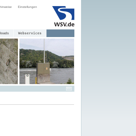
hinweise
Einstellungen
loads
Webservices