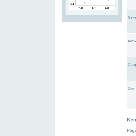
Gewä
Ausw
Gangl
Down
Ken
Pege