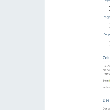
Pege
Peg
Zei
Die Ze
mit d
Darst
Beim
In de
Der
Der W