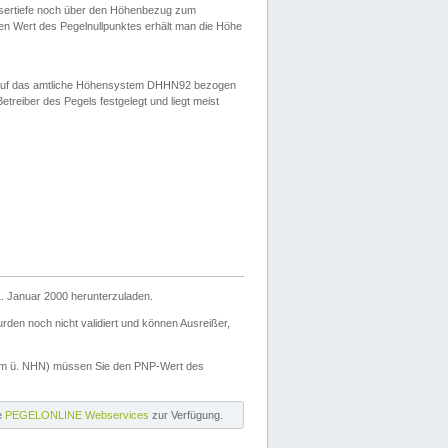
ssertiefe noch über den Höhenbezug zum
en Wert des Pegelnullpunktes erhält man die Höhe
d auf das amtliche Höhensystem DHHN92 bezogen
reiber des Pegels festgelegt und liegt meist
. Januar 2000 herunterzuladen.
den noch nicht validiert und können Ausreißer,
(m ü. NHN) müssen Sie den PNP-Wert des
ie
PEGELONLINE Webservices
zur Verfügung.