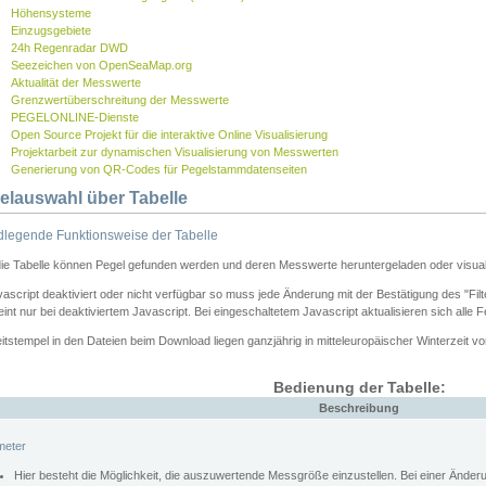
Höhensysteme
Einzugsgebiete
24h Regenradar DWD
Seezeichen von OpenSeaMap.org
Aktualität der Messwerte
Grenzwertüberschreitung der Messwerte
PEGELONLINE-Dienste
Open Source Projekt für die interaktive Online Visualisierung
Projektarbeit zur dynamischen Visualisierung von Messwerten
Generierung von QR-Codes für Pegelstammdatenseiten
elauswahl über Tabelle
legende Funktionsweise der Tabelle
die Tabelle können Pegel gefunden werden und deren Messwerte heruntergeladen oder visuali
vascript deaktiviert oder nicht verfügbar so muss jede Änderung mit der Bestätigung des "Filt
int nur bei deaktiviertem Javascript. Bei eingeschaltetem Javascript aktualisieren sich alle 
itstempel in den Dateien beim Download liegen ganzjährig in mitteleuropäischer Winterzeit vo
Bedienung der Tabelle:
Beschreibung
meter
Hier besteht die Möglichkeit, die auszuwertende Messgröße einzustellen. Bei einer Ände