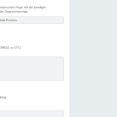
wünschten Pegel. Auf der jeweiligen
 der Diagrammanzeige.
load-Prozess.
MEZ/MESZ zu UTC)
lung)