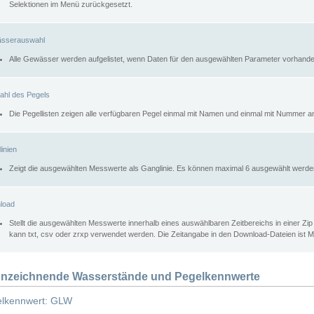
Selektionen im Menü zurückgesetzt.
sserauswahl
Alle Gewässer werden aufgelistet, wenn Daten für den ausgewählten Parameter vorhande
ahl des Pegels
Die Pegellisten zeigen alle verfügbaren Pegel einmal mit Namen und einmal mit Nummer a
inien
Zeigt die ausgewählten Messwerte als Ganglinie. Es können maximal 6 ausgewählt werde
load
Stellt die ausgewählten Messwerte innerhalb eines auswählbaren Zeitbereichs in einer Zi
kann txt, csv oder zrxp verwendet werden. Die Zeitangabe in den Download-Dateien ist 
nzeichnende Wasserstände und Pegelkennwerte
lkennwert: GLW