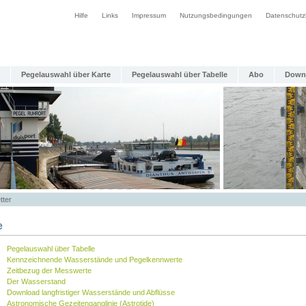
Hilfe
Links
Impressum
Nutzungsbedingungen
Datenschutz
Pegelauswahl über Karte
Pegelauswahl über Tabelle
Abo
Down
tter
e
Pegelauswahl über Tabelle
Kennzeichnende Wasserstände und Pegelkennwerte
Zeitbezug der Messwerte
Der Wasserstand
Download langfristiger Wasserstände und Abflüsse
Astronomische Gezeitenganglinie (Astrotide)