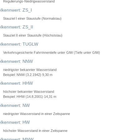
Regulierungs-Niedrigwasserstand
lkennwert: ZS_I
Stauziel I einer Staustufe (Normalstau)
lkennwert: ZS_II
Stauziel II einer Staustufe (Höchststau)
elkennwert: TUGLW
Verkehrsgesicherte Fahrrinnentiefe unter GlW (Tiefe unter GlW)
lkennwert: NNW
niedrigster bekannter Wasserstand
Beispiel: NNW (3.2.1942) 9,30 m
lkennwert: HHW
höchster bekannter Wasserstand
Beispiel: HHW (14.8.2001) 14,31 m
lkennwert: NW
niedrigster Wasserstand in einer Zeitspanne
lkennwert: HW
höchster Wasserstand in einer Zeitspanne
elkennwert: MNW