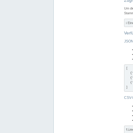
Zugr
Um di
Stamm
ℹ️ Ei
Verf
JSON
[

  {
  {
  {
]
CSV-
tim