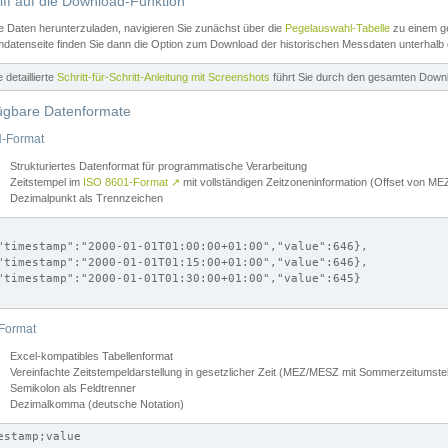
iff auf die Download-Funktion
e Daten herunterzuladen, navigieren Sie zunächst über die
Pegelauswahl-Tabelle
zu einem ge
datenseite finden Sie dann die Option zum Download der historischen Messdaten unterhalb
ne detaillierte
Schritt-für-Schritt-Anleitung mit Screenshots
führt Sie durch den gesamten Down
ügbare Datenformate
-Format
Strukturiertes Datenformat für programmatische Verarbeitung
Zeitstempel im
ISO 8601-Format
↗
mit vollständigen Zeitzoneninformation (Offset von 
Dezimalpunkt als Trennzeichen
"timestamp":"2000-01-01T01:00:00+01:00","value":646},

"timestamp":"2000-01-01T01:15:00+01:00","value":646},

"timestamp":"2000-01-01T01:30:00+01:00","value":645}

Format
Excel-kompatibles Tabellenformat
Vereinfachte Zeitstempeldarstellung in gesetzlicher Zeit (MEZ/MESZ mit Sommerzeitumstel
Semikolon als Feldtrenner
Dezimalkomma (deutsche Notation)
estamp;value
