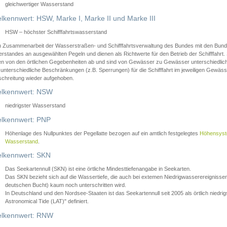
gleichwertiger Wasserstand
lkennwert: HSW, Marke I, Marke II und Marke III
HSW – höchster Schifffahrtswasserstand
in Zusammenarbeit der Wasserstraßen- und Schifffahrtsverwaltung des Bundes mit den Bund
standes an ausgewählten Pegeln und dienen als Richtwerte für den Betrieb der Schifffahrt. 
n von den örtlichen Gegebenheiten ab und sind von Gewässer zu Gewässer unterschiedlich
 unterschiedliche Beschränkungen (z.B. Sperrungen) für die Schifffahrt im jeweiligen Gewäss
schreitung wieder aufgehoben.
lkennwert: NSW
niedrigster Wasserstand
lkennwert: PNP
Höhenlage des Nullpunktes der Pegellatte bezogen auf ein amtlich festgelegtes
Höhensys
Wasserstand
.
lkennwert: SKN
Das Seekartennull (SKN) ist eine örtliche Mindesttiefenangabe in Seekarten.
Das SKN bezieht sich auf die Wassertiefe, die auch bei extemen Niedrigwasserereignissen
deutschen Bucht) kaum noch unterschritten wird.
In Deutschland und den Nordsee-Staaten ist das Seekartennull seit 2005 als örtlich nie
Astronomical Tide (LAT)" definiert.
lkennwert: RNW