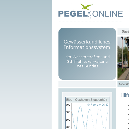
Start
Newsle
Hilf
Elbe - Cuxhaven Steubenhöft