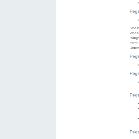
Pege
Sind 
Wasser
Hänge
treten
Unter
Pege
Pege
Pege
Pege