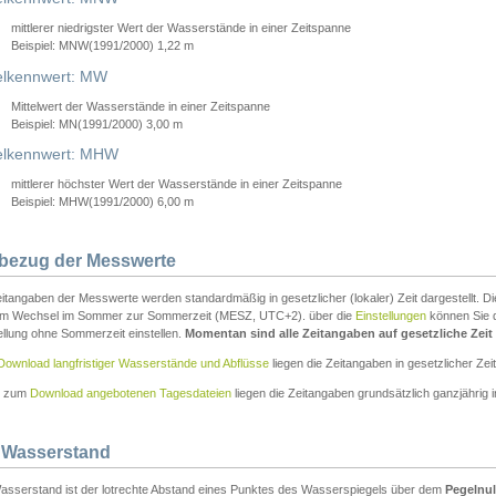
mittlerer niedrigster Wert der Wasserstände in einer Zeitspanne
Beispiel: MNW(1991/2000) 1,22 m
lkennwert: MW
Mittelwert der Wasserstände in einer Zeitspanne
Beispiel: MN(1991/2000) 3,00 m
elkennwert: MHW
mittlerer höchster Wert der Wasserstände in einer Zeitspanne
Beispiel: MHW(1991/2000) 6,00 m
tbezug der Messwerte
itangaben der Messwerte werden standardmäßig in gesetzlicher (lokaler) Zeit dargestellt. D
em Wechsel im Sommer zur Sommerzeit (MESZ, UTC+2). über die
Einstellungen
können Sie d
ellung ohne Sommerzeit einstellen.
Momentan sind alle Zeitangaben auf gesetzliche Zeit e
Download langfristiger Wasserstände und Abflüsse
liegen die Zeitangaben in gesetzlicher Zeit
n zum
Download angebotenen Tagesdateien
liegen die Zeitangaben grundsätzlich ganzjährig in
 Wasserstand
asserstand ist der lotrechte Abstand eines Punktes des Wasserspiegels über dem
Pegelnul