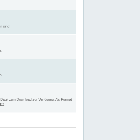
n sind.
n.
n.
p Datei zum Download zur Verfügung. Als Format
MEZ!