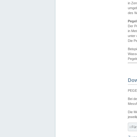
in Ze
umgeb
des W
Pegel
Der P
in Me
unter
Die Pe
Beisp
Wasse
Pegeln
Dow
PEGEL
Bei d
Messf
Die M
jeweil
ℹ️ F