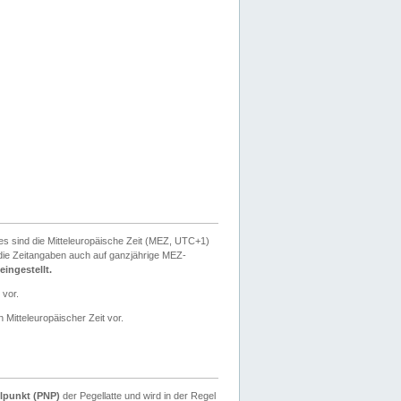
ies sind die Mitteleuropäische Zeit (MEZ, UTC+1)
ie Zeitangaben auch auf ganzjährige MEZ-
ingestellt.
 vor.
 Mitteleuropäischer Zeit vor.
lpunkt (PNP)
der Pegellatte und wird in der Regel