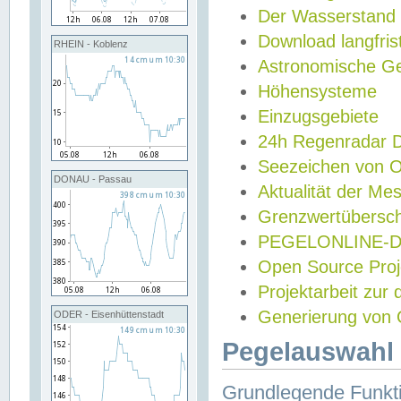
Der Wasserstand
Download langfris
RHEIN - Koblenz
Astronomische Gez
Höhensysteme
Einzugsgebiete
24h Regenradar
Seezeichen von 
DONAU - Passau
Aktualität der Me
Grenzwertübersch
PEGELONLINE-Di
Open Source Projek
Projektarbeit zur
Generierung von 
ODER - Eisenhüttenstadt
Pegelauswahl 
Grundlegende Funkti