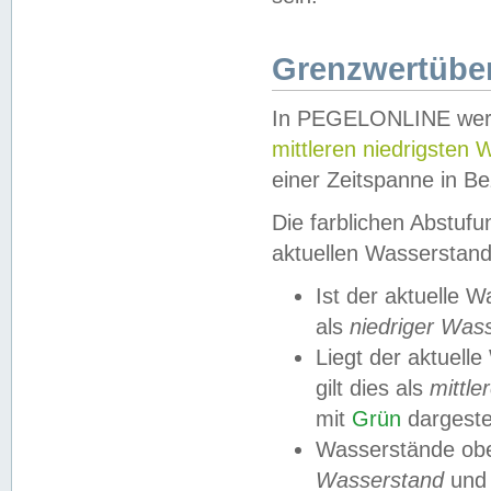
Grenzwertüber
In PEGELONLINE werde
mittleren niedrigsten
einer Zeitspanne in Be
Die farblichen Abstuf
aktuellen Wasserstand
Ist der aktuelle 
als
niedriger Was
Liegt der aktue
gilt dies als
mittle
mit
Grün
dargestel
Wasserstände obe
Wasserstand
und