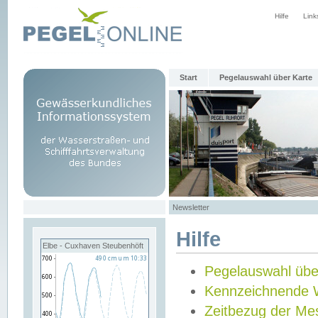
Hilfe
Link
Start
Pegelauswahl über Karte
Newsletter
Hilfe
Elbe - Cuxhaven Steubenhöft
Pegelauswahl übe
Kennzeichnende 
Zeitbezug der Me