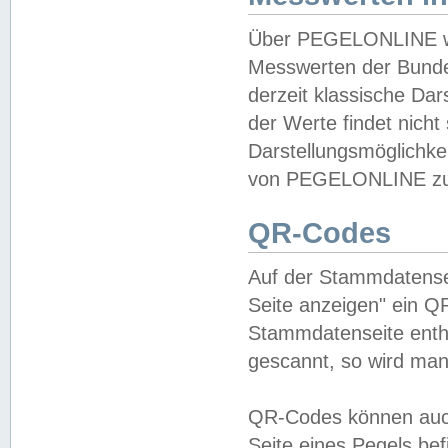
Über PEGELONLINE wer
Messwerten der Bundes
derzeit klassische Da
der Werte findet nicht 
Darstellungsmöglichkei
von PEGELONLINE zu 
QR-Codes
Auf der Stammdatensei
Seite anzeigen" ein Q
Stammdatenseite enthä
gescannt, so wird man
QR-Codes können auc
Seite eines Pegels be