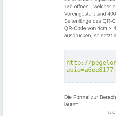
Tab öffnen", welcher 
Voreingestellt sind 4
Seitenlänge des QR-C
QR-Code von 4cm × 4c
ausdrucken, so setzt 
http://pegelo
uuid=a6ee8177
Die Formel zur Berech
lautet:
			(DPI × Druckkantenlänge in cm) ÷ 2,54 = Kantenlänge in Pixel
