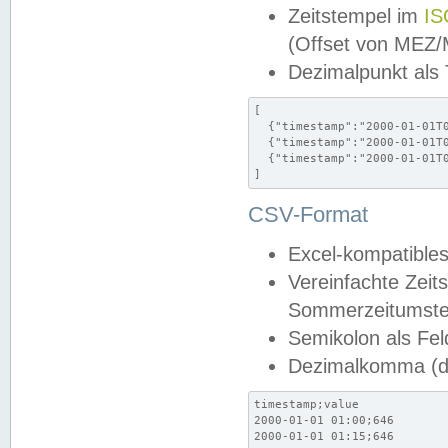
Zeitstempel im
IS
(Offset von MEZ
Dezimalpunkt als
[

  {"timestamp":"2000-01-01T0
  {"timestamp":"2000-01-01T0
  {"timestamp":"2000-01-01T0
]
CSV-Format
Excel-kompatibles
Vereinfachte Zeit
Sommerzeitumstel
Semikolon als Fel
Dezimalkomma (de
timestamp;value

2000-01-01 01:00;646

2000-01-01 01:15;646
