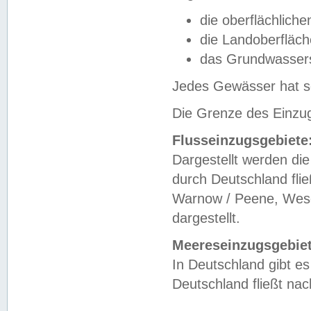
die oberflächlich
die Landoberfläc
das Grundwasser
Jedes Gewässer hat se
Die Grenze des Einzug
Flusseinzugsgebiete
Dargestellt werden die
durch Deutschland fli
Warnow / Peene, Weser
dargestellt.
Meereseinzugsgebiet
In Deutschland gibt 
Deutschland fließt n