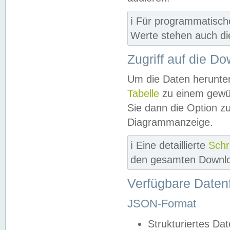
ℹ️ Für programmatisch
Werte stehen auch d
Zugriff auf die D
Um die Daten herunter
Tabelle
zu einem gewün
Sie dann die Option z
Diagrammanzeige.
ℹ️ Eine detaillierte
Schr
den gesamten Downlo
Verfügbare Daten
JSON-Format
Strukturiertes Da