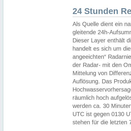
24 Stunden R
Als Quelle dient ein n
gleitende 24h-Aufsum
Dieser Layer enthält
handelt es sich um di
angeeichten“ Radarnie
der Radar- mit den O
Mittelung von Differe
Auflösung. Das Produk
Hochwasservorhersagez
räumlich hoch aufgelö
werden ca. 30 Minuten
UTC ist gegen 0130 UTC
stehen für die letzten