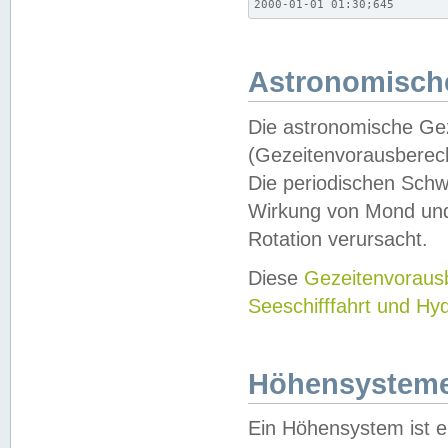
2000-01-01 01:30;645
Astronomische
Die astronomische Gez
(Gezeitenvorausberec
Die periodischen Schw
Wirkung von Mond und
Rotation verursacht.
Diese
Gezeitenvorau
Seeschifffahrt und Hy
Höhensystem
Ein Höhensystem ist e