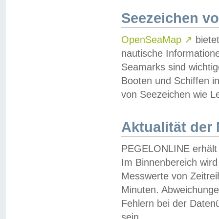
Seezeichen v
OpenSeaMap
↗
biete
nautische Information
Seamarks sind wichtig
Booten und Schiffen i
von Seezeichen wie Le
Aktualität der
PEGELONLINE erhält u
Im Binnenbereich wird 
Messwerte von Zeitreih
Minuten. Abweichungen
Fehlern bei der Daten
sein.