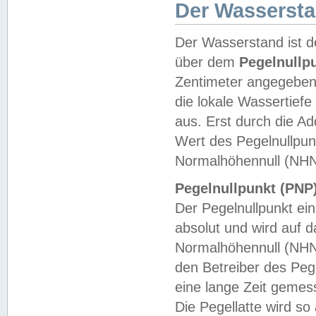
Der Wasserst
Der Wasserstand ist d
über dem
Pegelnullp
Zentimeter angegeben
die lokale Wassertie
aus. Erst durch die A
Wert des Pegelnullpun
Normalhöhennull (NHN
Pegelnullpunkt (PNP)
Der Pegelnullpunkt ei
absolut und wird auf
Normalhöhennull (NHN
den Betreiber des Pege
eine lange Zeit geme
Die Pegellatte wird s