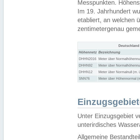
Messpunkten. Höhensy
Im 19. Jahrhundert wu
etabliert, an welchen 
zentimetergenau gem
Deutschland
Höhennetz
Bezeichnung
DHHN2016
Meter über Normalhöhennul
DHHN92
Meter über Normalhöhennul
DHHN12
Meter über Normalnull (m. 
SNN76
Meter über Höhennormal (m
Einzugsgebiet
Unter Einzugsgebiet v
unterirdisches Wasser
Allgemeine Bestandtei