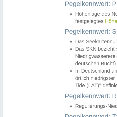
Pegelkennwert: 
Höhenlage des Nul
festgelegtes
Höhe
Pegelkennwert: 
Das Seekartennull
Das SKN bezieht s
Niedrigwassererei
deutschen Bucht) 
In Deutschland un
örtlich niedrigst
Tide (LAT)" definie
Pegelkennwert:
Regulierungs-Nie
Pegelkennwert: Z