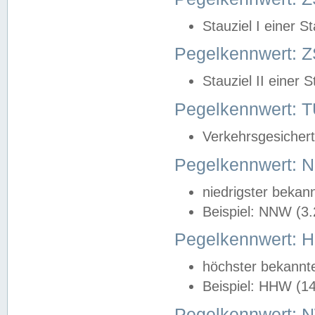
Stauziel I einer S
Pegelkennwert: Z
Stauziel II einer 
Pegelkennwert:
Verkehrsgesichert
Pegelkennwert:
niedrigster bekan
Beispiel: NNW (3
Pegelkennwert:
höchster bekannt
Beispiel: HHW (1
Pegelkennwert: 