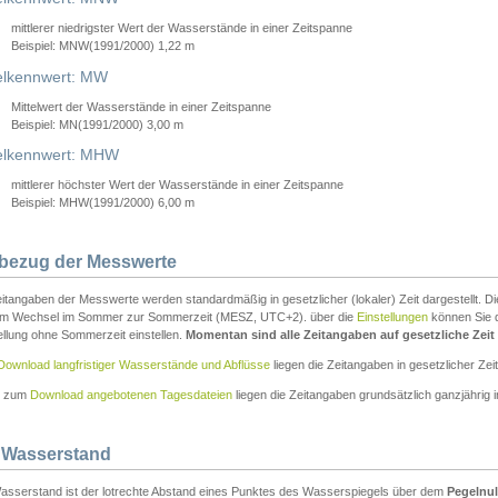
mittlerer niedrigster Wert der Wasserstände in einer Zeitspanne
Beispiel: MNW(1991/2000) 1,22 m
lkennwert: MW
Mittelwert der Wasserstände in einer Zeitspanne
Beispiel: MN(1991/2000) 3,00 m
elkennwert: MHW
mittlerer höchster Wert der Wasserstände in einer Zeitspanne
Beispiel: MHW(1991/2000) 6,00 m
tbezug der Messwerte
itangaben der Messwerte werden standardmäßig in gesetzlicher (lokaler) Zeit dargestellt. D
em Wechsel im Sommer zur Sommerzeit (MESZ, UTC+2). über die
Einstellungen
können Sie d
ellung ohne Sommerzeit einstellen.
Momentan sind alle Zeitangaben auf gesetzliche Zeit e
Download langfristiger Wasserstände und Abflüsse
liegen die Zeitangaben in gesetzlicher Zeit
n zum
Download angebotenen Tagesdateien
liegen die Zeitangaben grundsätzlich ganzjährig in
 Wasserstand
asserstand ist der lotrechte Abstand eines Punktes des Wasserspiegels über dem
Pegelnul