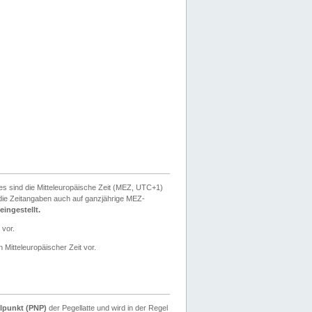
ies sind die Mitteleuropäische Zeit (MEZ, UTC+1)
ie Zeitangaben auch auf ganzjährige MEZ-
ingestellt.
 vor.
 Mitteleuropäischer Zeit vor.
lpunkt (PNP)
der Pegellatte und wird in der Regel