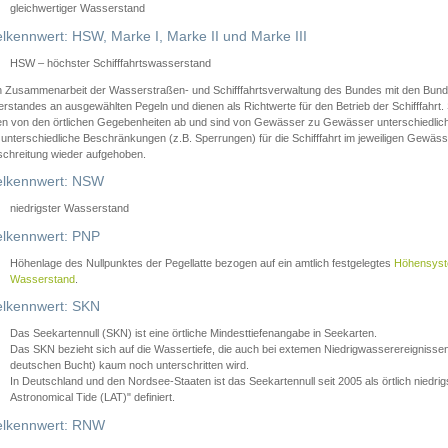
gleichwertiger Wasserstand
lkennwert: HSW, Marke I, Marke II und Marke III
HSW – höchster Schifffahrtswasserstand
in Zusammenarbeit der Wasserstraßen- und Schifffahrtsverwaltung des Bundes mit den Bund
standes an ausgewählten Pegeln und dienen als Richtwerte für den Betrieb der Schifffahrt. 
n von den örtlichen Gegebenheiten ab und sind von Gewässer zu Gewässer unterschiedlich
 unterschiedliche Beschränkungen (z.B. Sperrungen) für die Schifffahrt im jeweiligen Gewäss
schreitung wieder aufgehoben.
lkennwert: NSW
niedrigster Wasserstand
lkennwert: PNP
Höhenlage des Nullpunktes der Pegellatte bezogen auf ein amtlich festgelegtes
Höhensys
Wasserstand
.
lkennwert: SKN
Das Seekartennull (SKN) ist eine örtliche Mindesttiefenangabe in Seekarten.
Das SKN bezieht sich auf die Wassertiefe, die auch bei extemen Niedrigwasserereignissen
deutschen Bucht) kaum noch unterschritten wird.
In Deutschland und den Nordsee-Staaten ist das Seekartennull seit 2005 als örtlich nie
Astronomical Tide (LAT)" definiert.
lkennwert: RNW