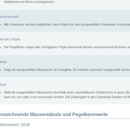
Selektionen im Menü zurückgesetzt.
sserauswahl
Alle Gewässer werden aufgelistet, wenn Daten für den ausgewählten Parameter vorhande
ahl des Pegels
Die Pegellisten zeigen alle verfügbaren Pegel einmal mit Namen und einmal mit Nummer a
inien
Zeigt die ausgewählten Messwerte als Ganglinie. Es können maximal 6 ausgewählt werde
load
Stellt die ausgewählten Messwerte innerhalb eines auswählbaren Zeitbereichs in einer Zi
kann txt, csv oder zrxp verwendet werden. Die Zeitangabe in den Download-Dateien ist 
nzeichnende Wasserstände und Pegelkennwerte
lkennwert: GLW