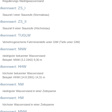
Regulierungs-Niedrigwasserstand
lkennwert: ZS_I
Stauziel I einer Staustufe (Normalstau)
lkennwert: ZS_II
Stauziel II einer Staustufe (Höchststau)
elkennwert: TUGLW
Verkehrsgesicherte Fahrrinnentiefe unter GlW (Tiefe unter GlW)
lkennwert: NNW
niedrigster bekannter Wasserstand
Beispiel: NNW (3.2.1942) 9,30 m
lkennwert: HHW
höchster bekannter Wasserstand
Beispiel: HHW (14.8.2001) 14,31 m
lkennwert: NW
niedrigster Wasserstand in einer Zeitspanne
lkennwert: HW
höchster Wasserstand in einer Zeitspanne
elkennwert: MNW