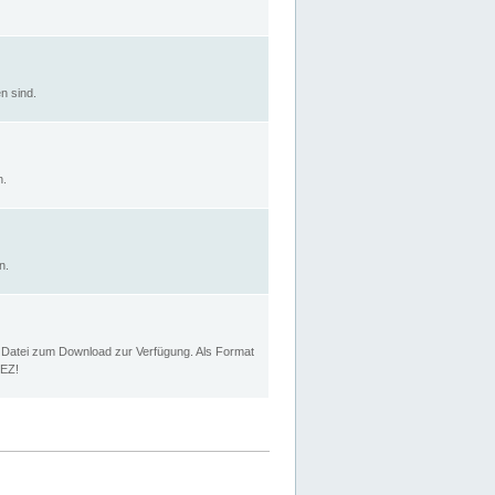
n sind.
n.
n.
p Datei zum Download zur Verfügung. Als Format
MEZ!