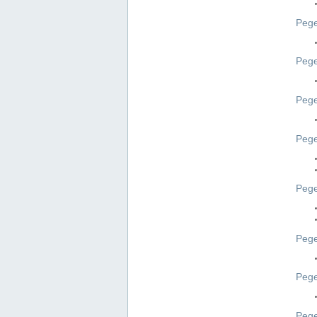
Pege
Pege
Peg
Pege
Pege
Pege
Pege
Peg