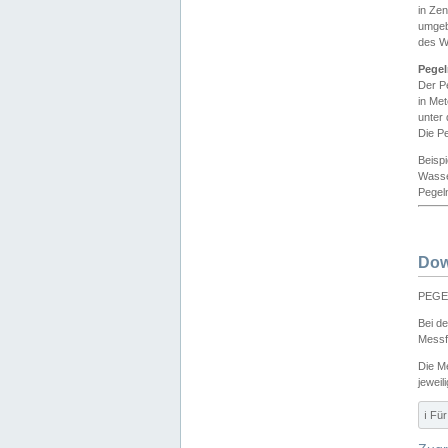
in Ze
umgeb
des W
Pegel
Der P
in Me
unter
Die Pe
Beisp
Wasse
Pegeln
Dow
PEGEL
Bei d
Messf
Die M
jeweil
ℹ️ F