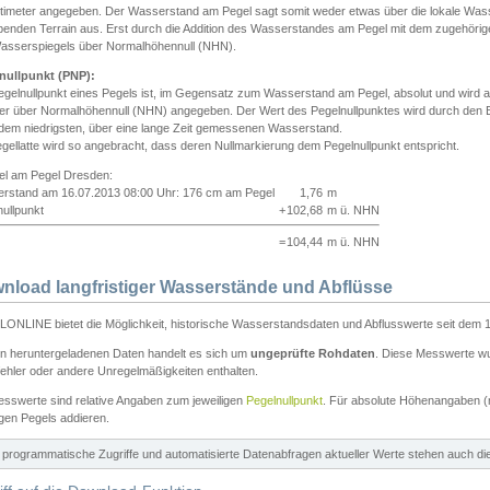
ntimeter angegeben. Der Wasserstand am Pegel sagt somit weder etwas über die lokale Wa
enden Terrain aus. Erst durch die Addition des Wasserstandes am Pegel mit dem zugehörig
asserspiegels über Normalhöhennull (NHN).
nullpunkt (PNP):
egelnullpunkt eines Pegels ist, im Gegensatz zum Wasserstand am Pegel, absolut und wir
ter über Normalhöhennull (NHN) angegeben. Der Wert des Pegelnullpunktes wird durch den Bet
 dem niedrigsten, über eine lange Zeit gemessenen Wasserstand.
gellatte wird so angebracht, dass deren Nullmarkierung dem Pegelnullpunkt entspricht.
iel am Pegel Dresden:
rstand am 16.07.2013 08:00 Uhr: 176 cm am Pegel
1,76
m
ullpunkt
+
102,68
m ü. NHN
=
104,44
m ü. NHN
nload langfristiger Wasserstände und Abflüsse
ONLINE bietet die Möglichkeit, historische Wasserstandsdaten und Abflusswerte seit dem 1
en heruntergeladenen Daten handelt es sich um
ungeprüfte Rohdaten
. Diese Messwerte wur
ehler oder andere Unregelmäßigkeiten enthalten.
esswerte sind relative Angaben zum jeweiligen
Pegelnullpunkt
. Für absolute Höhenangaben 
igen Pegels addieren.
ür programmatische Zugriffe und automatisierte Datenabfragen aktueller Werte stehen auch d