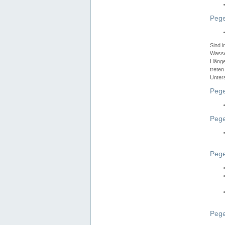
Pege
Sind 
Wasser
Hänge
treten
Unter
Pege
Pege
Pege
Pege