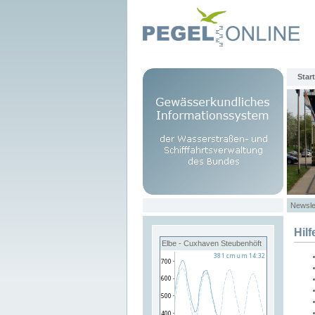
Start
Newsle
Hilf
Elbe - Cuxhaven Steubenhöft