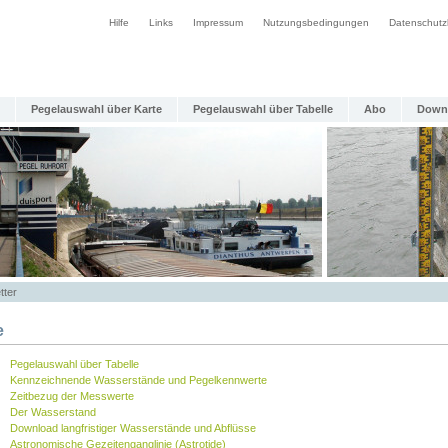
Hilfe
Links
Impressum
Nutzungsbedingungen
Datenschutz
Pegelauswahl über Karte
Pegelauswahl über Tabelle
Abo
Down
tter
e
Pegelauswahl über Tabelle
Kennzeichnende Wasserstände und Pegelkennwerte
Zeitbezug der Messwerte
Der Wasserstand
Download langfristiger Wasserstände und Abflüsse
Astronomische Gezeitenganglinie (Astrotide)