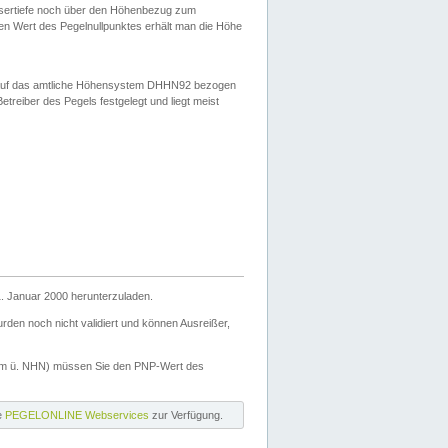
ssertiefe noch über den Höhenbezug zum
en Wert des Pegelnullpunktes erhält man die Höhe
d auf das amtliche Höhensystem DHHN92 bezogen
reiber des Pegels festgelegt und liegt meist
. Januar 2000 herunterzuladen.
den noch nicht validiert und können Ausreißer,
(m ü. NHN) müssen Sie den PNP-Wert des
ie
PEGELONLINE Webservices
zur Verfügung.