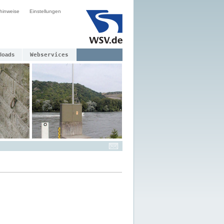
hinweise
Einstellungen
loads
Webservices