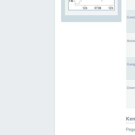
Gewä
Ausw
Gangl
Down
Ken
Pege