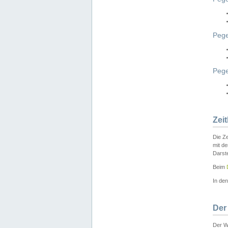
Pege
Peg
Zei
Die Ze
mit d
Darst
Beim
In de
Der
Der W