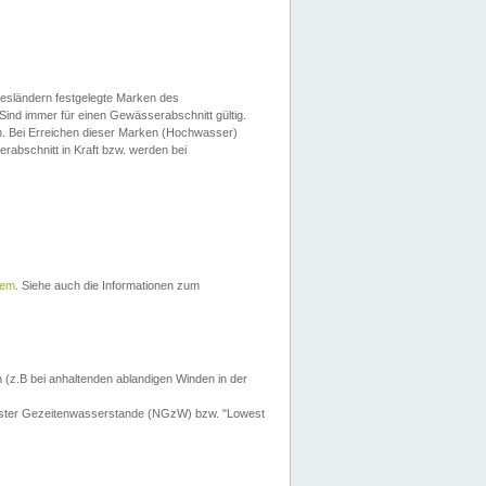
esländern festgelegte Marken des
Sind immer für einen Gewässerabschnitt gültig.
. Bei Erreichen dieser Marken (Hochwasser)
erabschnitt in Kraft bzw. werden bei
tem
. Siehe auch die Informationen zum
 (z.B bei anhaltenden ablandigen Winden in der
drigster Gezeitenwasserstande (NGzW) bzw. "Lowest