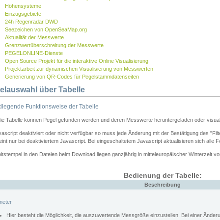
Höhensysteme
Einzugsgebiete
24h Regenradar DWD
Seezeichen von OpenSeaMap.org
Aktualität der Messwerte
Grenzwertüberschreitung der Messwerte
PEGELONLINE-Dienste
Open Source Projekt für die interaktive Online Visualisierung
Projektarbeit zur dynamischen Visualisierung von Messwerten
Generierung von QR-Codes für Pegelstammdatenseiten
elauswahl über Tabelle
legende Funktionsweise der Tabelle
die Tabelle können Pegel gefunden werden und deren Messwerte heruntergeladen oder visuali
vascript deaktiviert oder nicht verfügbar so muss jede Änderung mit der Bestätigung des "Filt
int nur bei deaktiviertem Javascript. Bei eingeschaltetem Javascript aktualisieren sich alle 
itstempel in den Dateien beim Download liegen ganzjährig in mitteleuropäischer Winterzeit vo
Bedienung der Tabelle:
Beschreibung
meter
Hier besteht die Möglichkeit, die auszuwertende Messgröße einzustellen. Bei einer Ände