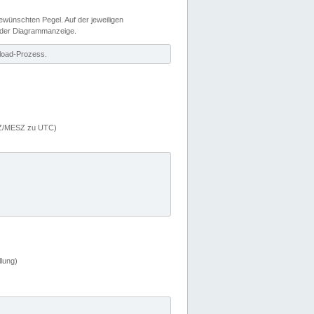
wünschten Pegel. Auf der jeweiligen
 der Diagrammanzeige.
load-Prozess.
MEZ/MESZ zu UTC)
lung)