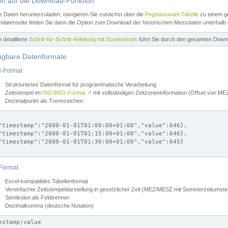
iff auf die Download-Funktion
e Daten herunterzuladen, navigieren Sie zunächst über die
Pegelauswahl-Tabelle
zu einem ge
datenseite finden Sie dann die Option zum Download der historischen Messdaten unterhalb
ne detaillierte
Schritt-für-Schritt-Anleitung mit Screenshots
führt Sie durch den gesamten Down
ügbare Datenformate
-Format
Strukturiertes Datenformat für programmatische Verarbeitung
Zeitstempel im
ISO 8601-Format
↗
mit vollständigen Zeitzoneninformation (Offset von 
Dezimalpunkt als Trennzeichen
"timestamp":"2000-01-01T01:00:00+01:00","value":646},

"timestamp":"2000-01-01T01:15:00+01:00","value":646},

"timestamp":"2000-01-01T01:30:00+01:00","value":645}

Format
Excel-kompatibles Tabellenformat
Vereinfachte Zeitstempeldarstellung in gesetzlicher Zeit (MEZ/MESZ mit Sommerzeitumstel
Semikolon als Feldtrenner
Dezimalkomma (deutsche Notation)
estamp;value
