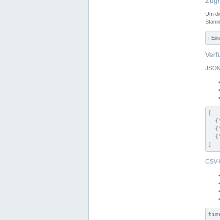
Zugr
Um di
Stamm
ℹ️ Ei
Verf
JSON
[

  {
  {
  {
]
CSV-
tim