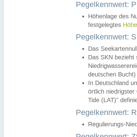
Pegelkennwert: 
Höhenlage des Nul
festgelegtes
Höhe
Pegelkennwert: 
Das Seekartennull
Das SKN bezieht s
Niedrigwassererei
deutschen Bucht) 
In Deutschland un
örtlich niedrigst
Tide (LAT)" definie
Pegelkennwert:
Regulierungs-Nie
Pegelkennwert: Z