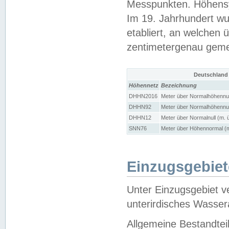
Messpunkten. Höhensy
Im 19. Jahrhundert wu
etabliert, an welchen 
zentimetergenau gem
Deutschland
Höhennetz
Bezeichnung
DHHN2016
Meter über Normalhöhennul
DHHN92
Meter über Normalhöhennul
DHHN12
Meter über Normalnull (m. 
SNN76
Meter über Höhennormal (m
Einzugsgebiet
Unter Einzugsgebiet v
unterirdisches Wasser
Allgemeine Bestandtei