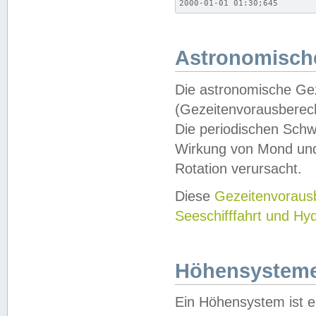
2000-01-01 01:30;645
Astronomische
Die astronomische Gez
(Gezeitenvorausberec
Die periodischen Schw
Wirkung von Mond und
Rotation verursacht.
Diese
Gezeitenvorau
Seeschifffahrt und Hy
Höhensystem
Ein Höhensystem ist e