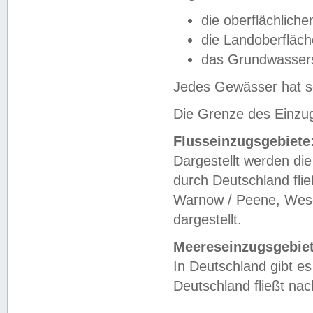
die oberflächlich
die Landoberfläc
das Grundwasser
Jedes Gewässer hat se
Die Grenze des Einzug
Flusseinzugsgebiete
Dargestellt werden die
durch Deutschland fli
Warnow / Peene, Weser
dargestellt.
Meereseinzugsgebiet
In Deutschland gibt 
Deutschland fließt n