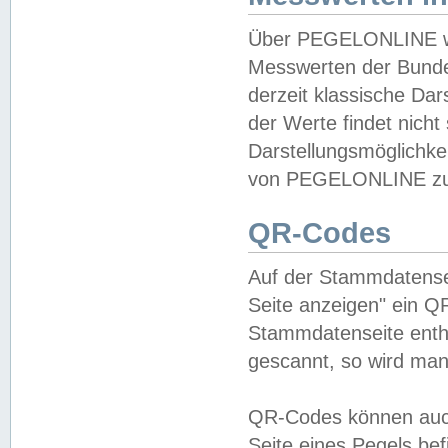
Über PEGELONLINE wer
Messwerten der Bundes
derzeit klassische Da
der Werte findet nicht 
Darstellungsmöglichkei
von PEGELONLINE zu 
QR-Codes
Auf der Stammdatensei
Seite anzeigen" ein Q
Stammdatenseite enthä
gescannt, so wird man
QR-Codes können auc
Seite eines Pegels be