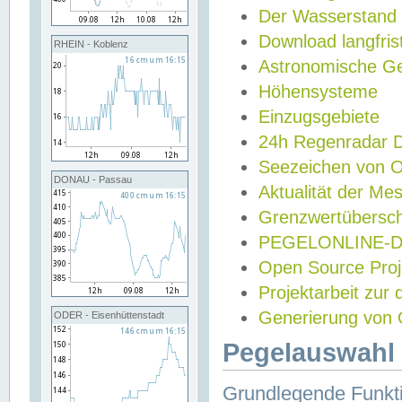
Der Wasserstand
Download langfris
RHEIN - Koblenz
Astronomische Gez
Höhensysteme
Einzugsgebiete
24h Regenradar
Seezeichen von 
DONAU - Passau
Aktualität der Me
Grenzwertübersch
PEGELONLINE-Di
Open Source Projek
Projektarbeit zur
Generierung von 
ODER - Eisenhüttenstadt
Pegelauswahl 
Grundlegende Funkti