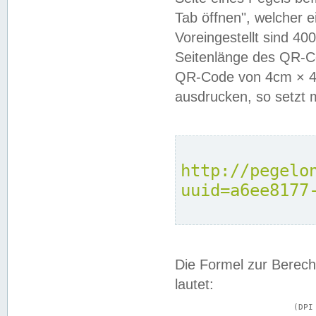
Tab öffnen", welcher 
Voreingestellt sind 4
Seitenlänge des QR-C
QR-Code von 4cm × 4c
ausdrucken, so setzt 
http://pegelo
uuid=a6ee8177
Die Formel zur Berech
lautet:
			(DPI × Druckkantenlänge in cm) ÷ 2,54 = Kantenlänge in Pixel
