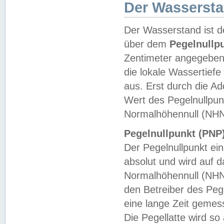
Der Wasserst
Der Wasserstand ist d
über dem
Pegelnullp
Zentimeter angegeben
die lokale Wassertie
aus. Erst durch die A
Wert des Pegelnullpun
Normalhöhennull (NHN
Pegelnullpunkt (PNP)
Der Pegelnullpunkt ei
absolut und wird auf
Normalhöhennull (NHN
den Betreiber des Pege
eine lange Zeit geme
Die Pegellatte wird s