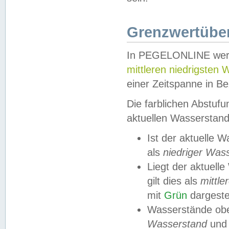
Grenzwertüber
In PEGELONLINE werde
mittleren niedrigsten
einer Zeitspanne in Be
Die farblichen Abstuf
aktuellen Wasserstand
Ist der aktuelle 
als
niedriger Was
Liegt der aktue
gilt dies als
mittle
mit
Grün
dargestel
Wasserstände obe
Wasserstand
und