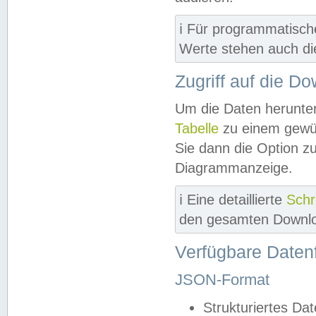
ℹ️ Für programmatisch
Werte stehen auch d
Zugriff auf die D
Um die Daten herunter
Tabelle
zu einem gewün
Sie dann die Option z
Diagrammanzeige.
ℹ️ Eine detaillierte
Schr
den gesamten Downlo
Verfügbare Daten
JSON-Format
Strukturiertes Da