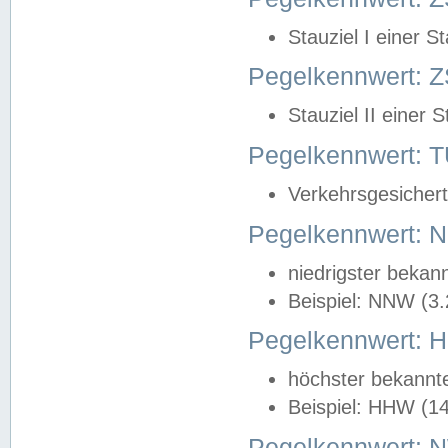
Stauziel I einer S
Pegelkennwert: Z
Stauziel II einer 
Pegelkennwert:
Verkehrsgesichert
Pegelkennwert:
niedrigster bekan
Beispiel: NNW (3
Pegelkennwert:
höchster bekannt
Beispiel: HHW (1
Pegelkennwert: 