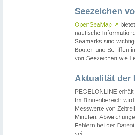
Seezeichen v
OpenSeaMap
↗
biete
nautische Information
Seamarks sind wichtig
Booten und Schiffen i
von Seezeichen wie Le
Aktualität der
PEGELONLINE erhält u
Im Binnenbereich wird 
Messwerte von Zeitreih
Minuten. Abweichungen
Fehlern bei der Daten
sein.