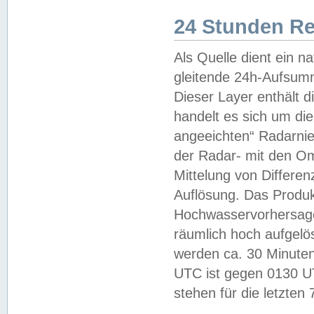
24 Stunden R
Als Quelle dient ein n
gleitende 24h-Aufsum
Dieser Layer enthält
handelt es sich um di
angeeichten“ Radarnie
der Radar- mit den O
Mittelung von Differe
Auflösung. Das Produk
Hochwasservorhersagez
räumlich hoch aufgelö
werden ca. 30 Minuten
UTC ist gegen 0130 UTC
stehen für die letzten