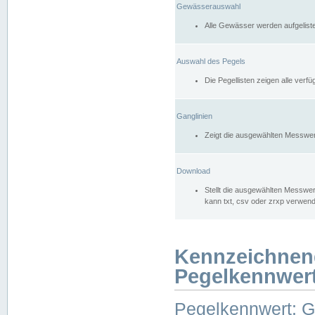
Gewässerauswahl
Alle Gewässer werden aufgelist
Auswahl des Pegels
Die Pegellisten zeigen alle ver
Ganglinien
Zeigt die ausgewählten Messwer
Download
Stellt die ausgewählten Messwer
kann txt, csv oder zrxp verwen
Kennzeichnen
Pegelkennwer
Pegelkennwert: 