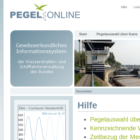
Hilfe
Link
Start
Pegelauswahl über Karte
Newsletter
Hilfe
Elbe - Cuxhaven Steubenhöft
Pegelauswahl übe
Kennzeichnende 
Zeitbezug der Me