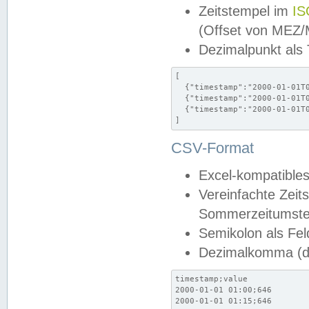
Zeitstempel im
IS
(Offset von MEZ
Dezimalpunkt als
[

  {"timestamp":"2000-01-01T0
  {"timestamp":"2000-01-01T0
  {"timestamp":"2000-01-01T0
]
CSV-Format
Excel-kompatibles
Vereinfachte Zeit
Sommerzeitumstel
Semikolon als Fel
Dezimalkomma (de
timestamp;value

2000-01-01 01:00;646

2000-01-01 01:15;646
