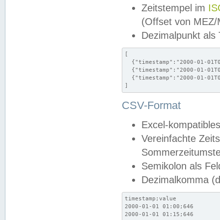
Zeitstempel im
IS
(Offset von MEZ
Dezimalpunkt als
[

  {"timestamp":"2000-01-01T0
  {"timestamp":"2000-01-01T0
  {"timestamp":"2000-01-01T0
]
CSV-Format
Excel-kompatibles
Vereinfachte Zeit
Sommerzeitumstel
Semikolon als Fel
Dezimalkomma (de
timestamp;value

2000-01-01 01:00;646

2000-01-01 01:15;646
