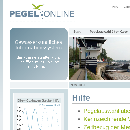
Hilfe
Link
Start
Pegelauswahl über Karte
Newsletter
Hilfe
Elbe - Cuxhaven Steubenhöft
Pegelauswahl übe
Kennzeichnende 
Zeitbezug der Me