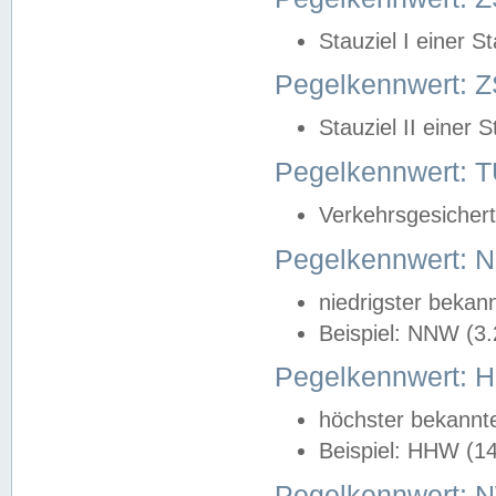
Stauziel I einer S
Pegelkennwert: Z
Stauziel II einer 
Pegelkennwert:
Verkehrsgesichert
Pegelkennwert:
niedrigster bekan
Beispiel: NNW (3
Pegelkennwert:
höchster bekannt
Beispiel: HHW (1
Pegelkennwert: 