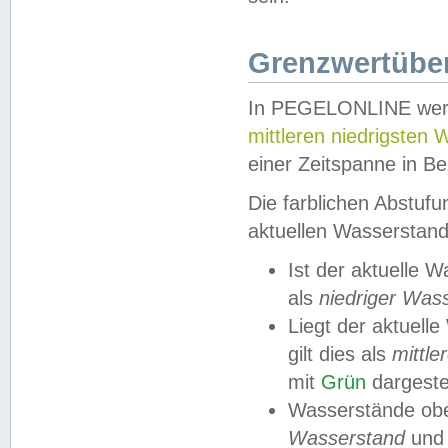
Grenzwertüber
In PEGELONLINE werde
mittleren niedrigsten
einer Zeitspanne in Be
Die farblichen Abstuf
aktuellen Wasserstand
Ist der aktuelle 
als
niedriger Was
Liegt der aktue
gilt dies als
mittle
mit
Grün
dargestel
Wasserstände obe
Wasserstand
und