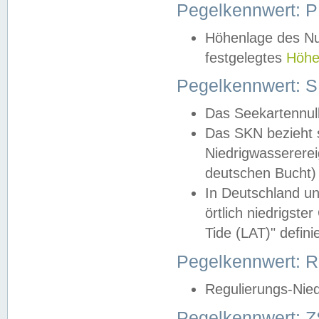
Pegelkennwert: 
Höhenlage des Nul
festgelegtes
Höhe
Pegelkennwert: 
Das Seekartennull
Das SKN bezieht s
Niedrigwassererei
deutschen Bucht) 
In Deutschland un
örtlich niedrigst
Tide (LAT)" definie
Pegelkennwert:
Regulierungs-Nie
Pegelkennwert: Z