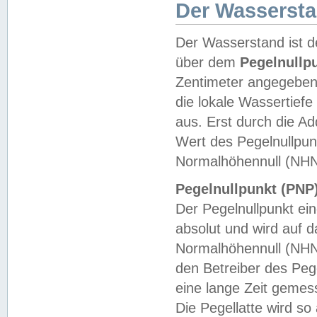
Der Wasserst
Der Wasserstand ist d
über dem
Pegelnullp
Zentimeter angegeben
die lokale Wassertie
aus. Erst durch die A
Wert des Pegelnullpun
Normalhöhennull (NHN
Pegelnullpunkt (PNP)
Der Pegelnullpunkt ei
absolut und wird auf
Normalhöhennull (NHN
den Betreiber des Pege
eine lange Zeit geme
Die Pegellatte wird s