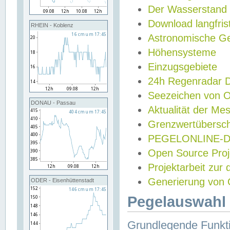
Der Wasserstand
Download langfris
RHEIN - Koblenz
Astronomische Gez
Höhensysteme
Einzugsgebiete
24h Regenradar
Seezeichen von 
DONAU - Passau
Aktualität der Me
Grenzwertübersch
PEGELONLINE-Di
Open Source Projek
Projektarbeit zur
Generierung von 
ODER - Eisenhüttenstadt
Pegelauswahl 
Grundlegende Funkti