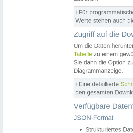
ℹ️ Für programmatisch
Werte stehen auch d
Zugriff auf die D
Um die Daten herunter
Tabelle
zu einem gewün
Sie dann die Option z
Diagrammanzeige.
ℹ️ Eine detaillierte
Schr
den gesamten Downlo
Verfügbare Daten
JSON-Format
Strukturiertes Da