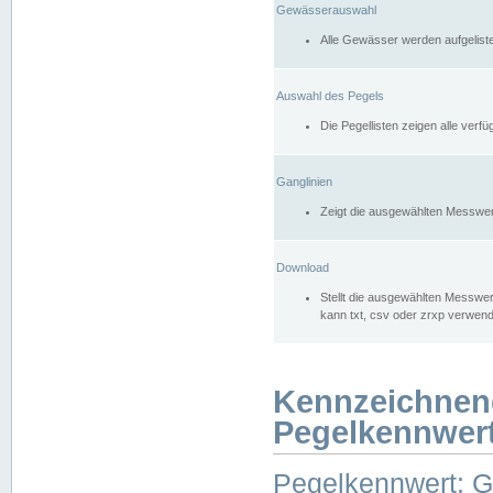
Gewässerauswahl
Alle Gewässer werden aufgelist
Auswahl des Pegels
Die Pegellisten zeigen alle ver
Ganglinien
Zeigt die ausgewählten Messwer
Download
Stellt die ausgewählten Messwer
kann txt, csv oder zrxp verwen
Kennzeichnen
Pegelkennwer
Pegelkennwert: 