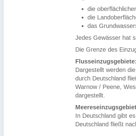
die oberflächlich
die Landoberfläc
das Grundwasser
Jedes Gewässer hat se
Die Grenze des Einzug
Flusseinzugsgebiete
Dargestellt werden die
durch Deutschland fli
Warnow / Peene, Weser
dargestellt.
Meereseinzugsgebiet
In Deutschland gibt 
Deutschland fließt n