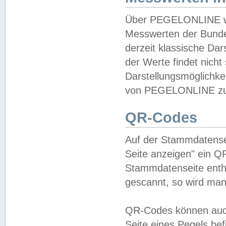
Über PEGELONLINE wer
Messwerten der Bundes
derzeit klassische Da
der Werte findet nicht 
Darstellungsmöglichkei
von PEGELONLINE zu 
QR-Codes
Auf der Stammdatensei
Seite anzeigen" ein Q
Stammdatenseite enthä
gescannt, so wird man
QR-Codes können auc
Seite eines Pegels be