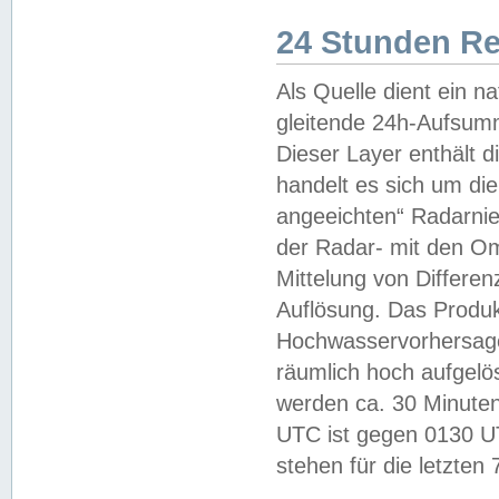
24 Stunden R
Als Quelle dient ein n
gleitende 24h-Aufsum
Dieser Layer enthält
handelt es sich um di
angeeichten“ Radarnie
der Radar- mit den O
Mittelung von Differe
Auflösung. Das Produk
Hochwasservorhersagez
räumlich hoch aufgelö
werden ca. 30 Minuten
UTC ist gegen 0130 UTC
stehen für die letzten