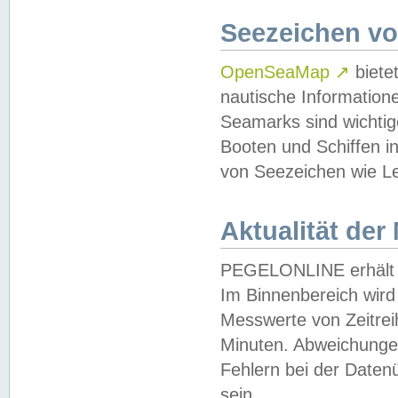
Seezeichen v
OpenSeaMap
↗
biete
nautische Information
Seamarks sind wichtig
Booten und Schiffen i
von Seezeichen wie Le
Aktualität der
PEGELONLINE erhält u
Im Binnenbereich wird 
Messwerte von Zeitreih
Minuten. Abweichungen
Fehlern bei der Daten
sein.