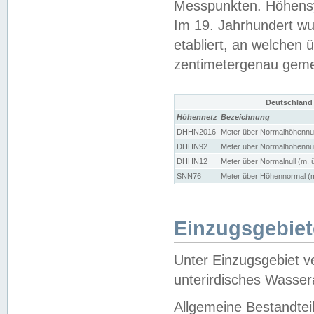
Messpunkten. Höhensy
Im 19. Jahrhundert wu
etabliert, an welchen 
zentimetergenau gem
Deutschland
Höhennetz
Bezeichnung
DHHN2016
Meter über Normalhöhennul
DHHN92
Meter über Normalhöhennul
DHHN12
Meter über Normalnull (m. 
SNN76
Meter über Höhennormal (m
Einzugsgebiet
Unter Einzugsgebiet v
unterirdisches Wasser
Allgemeine Bestandtei