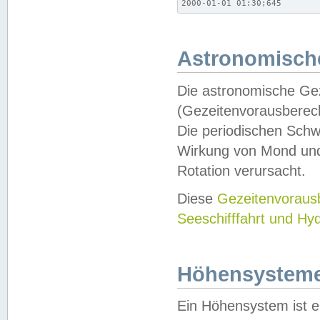
2000-01-01 01:30;645
Astronomische
Die astronomische Gez
(Gezeitenvorausberec
Die periodischen Schw
Wirkung von Mond und
Rotation verursacht.
Diese
Gezeitenvorau
Seeschifffahrt und Hy
Höhensystem
Ein Höhensystem ist e