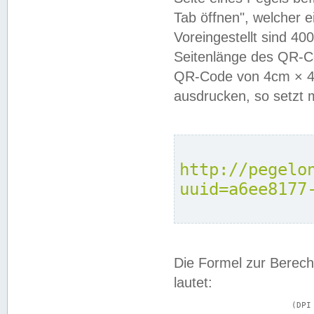
Tab öffnen", welcher 
Voreingestellt sind 4
Seitenlänge des QR-C
QR-Code von 4cm × 4c
ausdrucken, so setzt 
http://pegelo
uuid=a6ee8177
Die Formel zur Berech
lautet:
			(DPI × Druckkantenlänge in cm) ÷ 2,54 = Kantenlänge in Pixel
