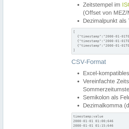
Zeitstempel im
IS
(Offset von MEZ
Dezimalpunkt als
[

  {"timestamp":"2000-01-01T0
  {"timestamp":"2000-01-01T0
  {"timestamp":"2000-01-01T0
]
CSV-Format
Excel-kompatibles
Vereinfachte Zeit
Sommerzeitumstel
Semikolon als Fel
Dezimalkomma (de
timestamp;value

2000-01-01 01:00;646

2000-01-01 01:15;646
