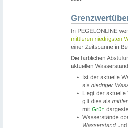
Grenzwertüber
In PEGELONLINE werde
mittleren niedrigsten
einer Zeitspanne in Be
Die farblichen Abstuf
aktuellen Wasserstand
Ist der aktuelle 
als
niedriger Was
Liegt der aktue
gilt dies als
mittle
mit
Grün
dargestel
Wasserstände obe
Wasserstand
und