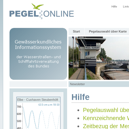
Hilfe
Link
Start
Pegelauswahl über Karte
Newsletter
Hilfe
Elbe - Cuxhaven Steubenhöft
Pegelauswahl übe
Kennzeichnende 
Zeitbezug der Me