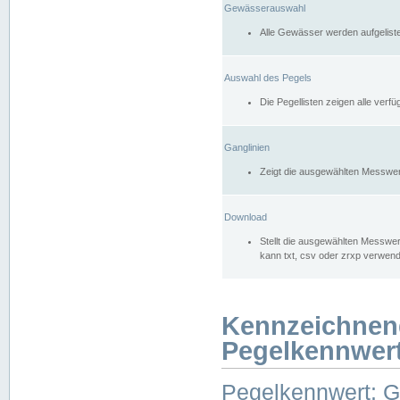
Gewässerauswahl
Alle Gewässer werden aufgelist
Auswahl des Pegels
Die Pegellisten zeigen alle ver
Ganglinien
Zeigt die ausgewählten Messwer
Download
Stellt die ausgewählten Messwer
kann txt, csv oder zrxp verwen
Kennzeichnen
Pegelkennwer
Pegelkennwert: 