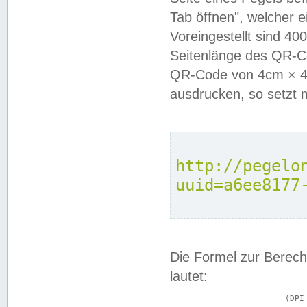
Tab öffnen", welcher 
Voreingestellt sind 4
Seitenlänge des QR-C
QR-Code von 4cm × 4c
ausdrucken, so setzt 
http://pegelo
uuid=a6ee8177
Die Formel zur Berech
lautet:
			(DPI × Druckkantenlänge in cm) ÷ 2,54 = Kantenlänge in Pixel
