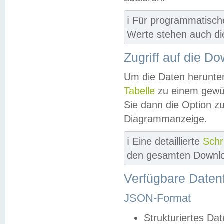
ℹ️ Für programmatisch
Werte stehen auch d
Zugriff auf die D
Um die Daten herunter
Tabelle
zu einem gewün
Sie dann die Option z
Diagrammanzeige.
ℹ️ Eine detaillierte
Schr
den gesamten Downlo
Verfügbare Daten
JSON-Format
Strukturiertes Da