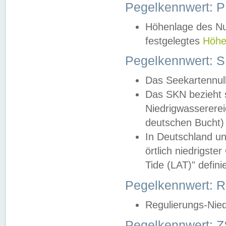
Pegelkennwert: 
Höhenlage des Nul
festgelegtes
Höhe
Pegelkennwert: 
Das Seekartennull
Das SKN bezieht s
Niedrigwassererei
deutschen Bucht) 
In Deutschland un
örtlich niedrigst
Tide (LAT)" definie
Pegelkennwert:
Regulierungs-Nie
Pegelkennwert: Z