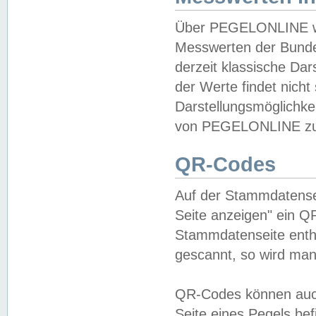
Über PEGELONLINE wer
Messwerten der Bundes
derzeit klassische Da
der Werte findet nicht 
Darstellungsmöglichkei
von PEGELONLINE zu 
QR-Codes
Auf der Stammdatensei
Seite anzeigen" ein Q
Stammdatenseite enthä
gescannt, so wird man
QR-Codes können auc
Seite eines Pegels be