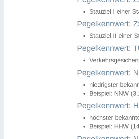
Stauziel I einer S
Pegelkennwert: Z
Stauziel II einer 
Pegelkennwert:
Verkehrsgesichert
Pegelkennwert:
niedrigster bekan
Beispiel: NNW (3
Pegelkennwert:
höchster bekannt
Beispiel: HHW (1
Pegelkennwert: 