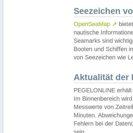
Seezeichen v
OpenSeaMap
↗
biete
nautische Information
Seamarks sind wichtig
Booten und Schiffen i
von Seezeichen wie Le
Aktualität der
PEGELONLINE erhält u
Im Binnenbereich wird 
Messwerte von Zeitreih
Minuten. Abweichungen
Fehlern bei der Daten
sein.