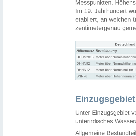
Messpunkten. Höhensy
Im 19. Jahrhundert wu
etabliert, an welchen 
zentimetergenau gem
Deutschland
Höhennetz
Bezeichnung
DHHN2016
Meter über Normalhöhennul
DHHN92
Meter über Normalhöhennul
DHHN12
Meter über Normalnull (m. 
SNN76
Meter über Höhennormal (m
Einzugsgebiet
Unter Einzugsgebiet v
unterirdisches Wasser
Allgemeine Bestandtei