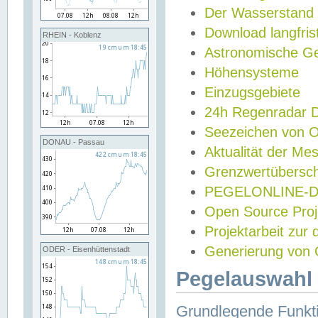
Der Wasserstand
Download langfris
RHEIN - Koblenz
Astronomische Gez
Höhensysteme
Einzugsgebiete
24h Regenradar
Seezeichen von 
DONAU - Passau
Aktualität der Me
Grenzwertübersch
PEGELONLINE-Di
Open Source Projek
Projektarbeit zur
Generierung von 
ODER - Eisenhüttenstadt
Pegelauswahl 
Grundlegende Funkti