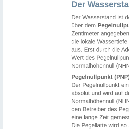
Der Wasserst
Der Wasserstand ist d
über dem
Pegelnullp
Zentimeter angegeben
die lokale Wassertie
aus. Erst durch die A
Wert des Pegelnullpun
Normalhöhennull (NHN
Pegelnullpunkt (PNP)
Der Pegelnullpunkt ei
absolut und wird auf
Normalhöhennull (NHN
den Betreiber des Pege
eine lange Zeit geme
Die Pegellatte wird s