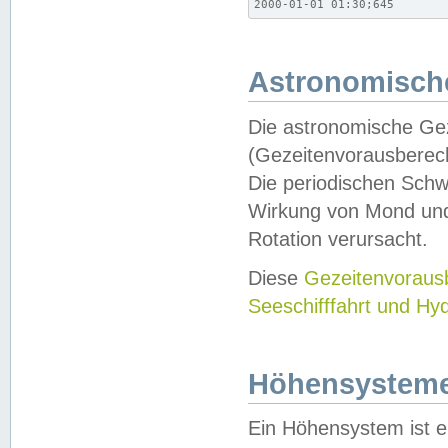
2000-01-01 01:30;645
Astronomische
Die astronomische Gez
(Gezeitenvorausberec
Die periodischen Schw
Wirkung von Mond und
Rotation verursacht.
Diese
Gezeitenvorau
Seeschifffahrt und Hy
Höhensystem
Ein Höhensystem ist e