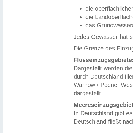
die oberflächlich
die Landoberfläc
das Grundwasser
Jedes Gewässer hat se
Die Grenze des Einzug
Flusseinzugsgebiete
Dargestellt werden die
durch Deutschland fli
Warnow / Peene, Weser
dargestellt.
Meereseinzugsgebiet
In Deutschland gibt 
Deutschland fließt n