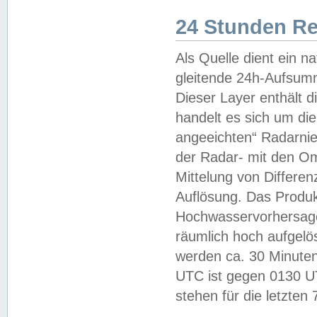
24 Stunden R
Als Quelle dient ein n
gleitende 24h-Aufsum
Dieser Layer enthält
handelt es sich um di
angeeichten“ Radarnie
der Radar- mit den O
Mittelung von Differe
Auflösung. Das Produk
Hochwasservorhersagez
räumlich hoch aufgelö
werden ca. 30 Minuten
UTC ist gegen 0130 UTC
stehen für die letzten