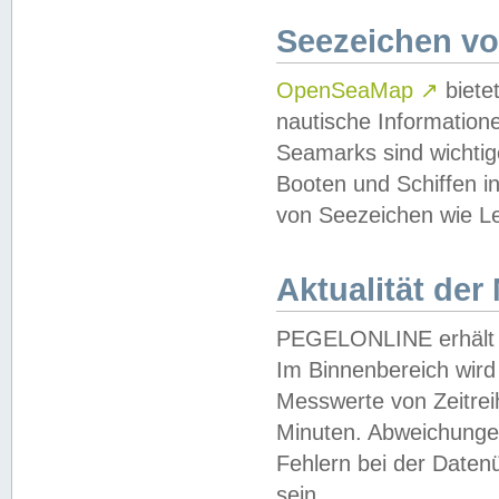
Seezeichen v
OpenSeaMap
↗
biete
nautische Information
Seamarks sind wichtig
Booten und Schiffen i
von Seezeichen wie Le
Aktualität der
PEGELONLINE erhält u
Im Binnenbereich wird 
Messwerte von Zeitreih
Minuten. Abweichungen
Fehlern bei der Daten
sein.