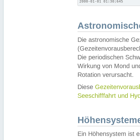
2000-01-01 01:30;645
Astronomische
Die astronomische Gez
(Gezeitenvorausberec
Die periodischen Schw
Wirkung von Mond und
Rotation verursacht.
Diese
Gezeitenvorau
Seeschifffahrt und Hy
Höhensystem
Ein Höhensystem ist e