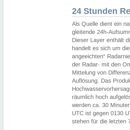
24 Stunden R
Als Quelle dient ein n
gleitende 24h-Aufsum
Dieser Layer enthält
handelt es sich um di
angeeichten“ Radarnie
der Radar- mit den O
Mittelung von Differe
Auflösung. Das Produk
Hochwasservorhersagez
räumlich hoch aufgelö
werden ca. 30 Minuten
UTC ist gegen 0130 UTC
stehen für die letzten