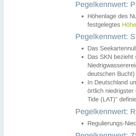
Pegelkennwert: 
Höhenlage des Nul
festgelegtes
Höhe
Pegelkennwert: 
Das Seekartennull
Das SKN bezieht s
Niedrigwassererei
deutschen Bucht) 
In Deutschland un
örtlich niedrigst
Tide (LAT)" definie
Pegelkennwert:
Regulierungs-Nie
Pegelkennwert: Z