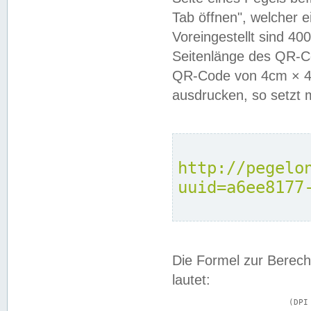
Tab öffnen", welcher 
Voreingestellt sind 4
Seitenlänge des QR-C
QR-Code von 4cm × 4c
ausdrucken, so setzt 
http://pegelo
uuid=a6ee8177
Die Formel zur Berech
lautet:
			(DPI × Druckkantenlänge in cm) ÷ 2,54 = Kantenlänge in Pixel
