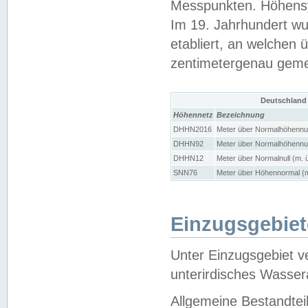
Messpunkten. Höhensy
Im 19. Jahrhundert wu
etabliert, an welchen 
zentimetergenau gem
Deutschland
Höhennetz
Bezeichnung
DHHN2016
Meter über Normalhöhennul
DHHN92
Meter über Normalhöhennul
DHHN12
Meter über Normalnull (m. 
SNN76
Meter über Höhennormal (m
Einzugsgebiet
Unter Einzugsgebiet v
unterirdisches Wasser
Allgemeine Bestandtei