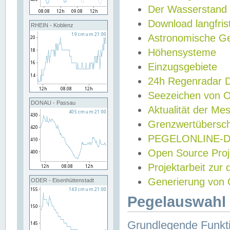
Der Wasserstand
Download langfris
RHEIN - Koblenz
Astronomische Gez
Höhensysteme
Einzugsgebiete
24h Regenradar
Seezeichen von 
DONAU - Passau
Aktualität der Me
Grenzwertübersch
PEGELONLINE-Di
Open Source Projek
Projektarbeit zur
Generierung von 
ODER - Eisenhüttenstadt
Pegelauswahl 
Grundlegende Funkti