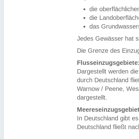
die oberflächlich
die Landoberfläc
das Grundwasser
Jedes Gewässer hat se
Die Grenze des Einzug
Flusseinzugsgebiete
Dargestellt werden die
durch Deutschland fli
Warnow / Peene, Weser
dargestellt.
Meereseinzugsgebiet
In Deutschland gibt 
Deutschland fließt n