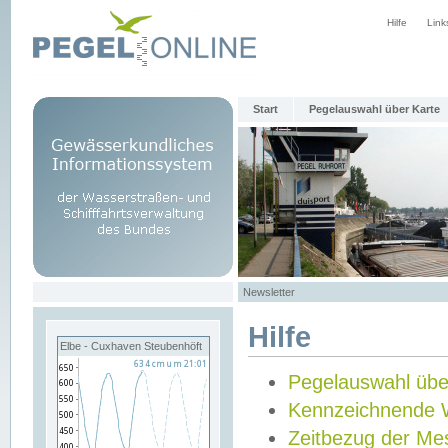
Hilfe
Link
Start
Pegelauswahl über Karte
Newsletter
Hilfe
Elbe - Cuxhaven Steubenhöft
Pegelauswahl übe
Kennzeichnende 
Zeitbezug der Me