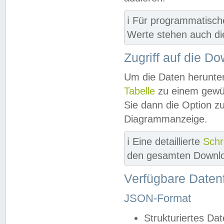
ℹ️ Für programmatisch
Werte stehen auch d
Zugriff auf die D
Um die Daten herunter
Tabelle
zu einem gewün
Sie dann die Option z
Diagrammanzeige.
ℹ️ Eine detaillierte
Schr
den gesamten Downlo
Verfügbare Daten
JSON-Format
Strukturiertes Da