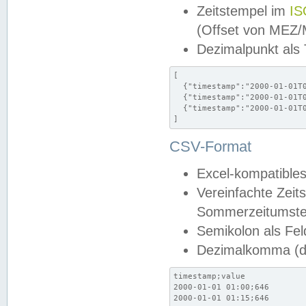
Zeitstempel im
IS
(Offset von MEZ
Dezimalpunkt als
[

  {"timestamp":"2000-01-01T0
  {"timestamp":"2000-01-01T0
  {"timestamp":"2000-01-01T0
]
CSV-Format
Excel-kompatibles
Vereinfachte Zeit
Sommerzeitumstel
Semikolon als Fel
Dezimalkomma (de
timestamp;value

2000-01-01 01:00;646

2000-01-01 01:15;646
