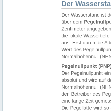
Der Wasserst
Der Wasserstand ist d
über dem
Pegelnullp
Zentimeter angegeben
die lokale Wassertie
aus. Erst durch die A
Wert des Pegelnullpun
Normalhöhennull (NHN
Pegelnullpunkt (PNP)
Der Pegelnullpunkt ei
absolut und wird auf
Normalhöhennull (NHN
den Betreiber des Pege
eine lange Zeit geme
Die Pegellatte wird s