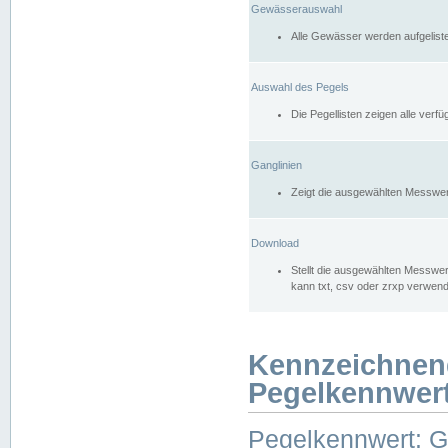
Gewässerauswahl
Alle Gewässer werden aufgelist
Auswahl des Pegels
Die Pegellisten zeigen alle ver
Ganglinien
Zeigt die ausgewählten Messwer
Download
Stellt die ausgewählten Messwer
kann txt, csv oder zrxp verwen
Kennzeichnen
Pegelkennwer
Pegelkennwert: 