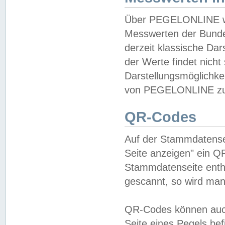
Über PEGELONLINE wer
Messwerten der Bundes
derzeit klassische Da
der Werte findet nicht 
Darstellungsmöglichkei
von PEGELONLINE zu 
QR-Codes
Auf der Stammdatensei
Seite anzeigen" ein Q
Stammdatenseite enthä
gescannt, so wird man
QR-Codes können auc
Seite eines Pegels be