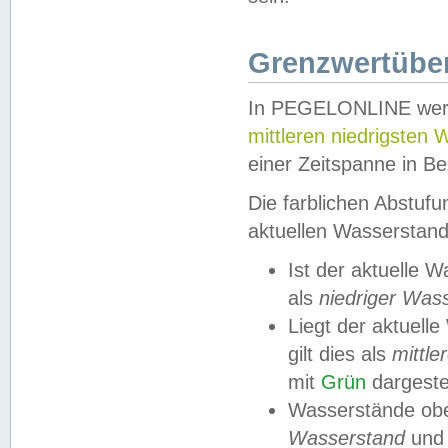
Grenzwertüber
In PEGELONLINE werde
mittleren niedrigsten
einer Zeitspanne in Be
Die farblichen Abstuf
aktuellen Wasserstand
Ist der aktuelle 
als
niedriger Was
Liegt der aktue
gilt dies als
mittle
mit
Grün
dargestel
Wasserstände obe
Wasserstand
und