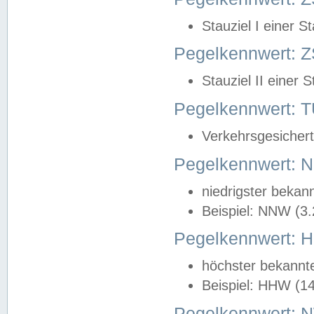
Stauziel I einer S
Pegelkennwert: Z
Stauziel II einer 
Pegelkennwert:
Verkehrsgesichert
Pegelkennwert:
niedrigster bekan
Beispiel: NNW (3
Pegelkennwert:
höchster bekannt
Beispiel: HHW (1
Pegelkennwert: 