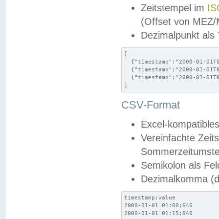
Zeitstempel im
IS
(Offset von MEZ
Dezimalpunkt als
[

  {"timestamp":"2000-01-01T0
  {"timestamp":"2000-01-01T0
  {"timestamp":"2000-01-01T0
]
CSV-Format
Excel-kompatibles
Vereinfachte Zeit
Sommerzeitumstel
Semikolon als Fel
Dezimalkomma (de
timestamp;value

2000-01-01 01:00;646

2000-01-01 01:15;646
