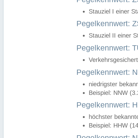
Stauziel I einer S
Pegelkennwert: Z
Stauziel II einer 
Pegelkennwert:
Verkehrsgesichert
Pegelkennwert:
niedrigster bekan
Beispiel: NNW (3
Pegelkennwert:
höchster bekannt
Beispiel: HHW (1
Pegelkennwert: 