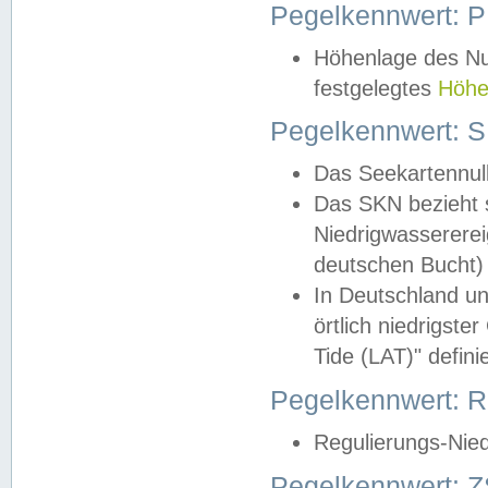
Pegelkennwert: 
Höhenlage des Nul
festgelegtes
Höhe
Pegelkennwert: 
Das Seekartennull
Das SKN bezieht s
Niedrigwassererei
deutschen Bucht) 
In Deutschland un
örtlich niedrigst
Tide (LAT)" definie
Pegelkennwert:
Regulierungs-Nie
Pegelkennwert: Z