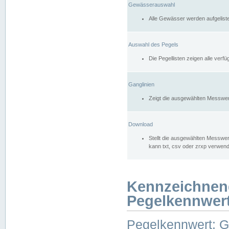
Gewässerauswahl
Alle Gewässer werden aufgelist
Auswahl des Pegels
Die Pegellisten zeigen alle ver
Ganglinien
Zeigt die ausgewählten Messwer
Download
Stellt die ausgewählten Messwer
kann txt, csv oder zrxp verwen
Kennzeichnen
Pegelkennwer
Pegelkennwert: 