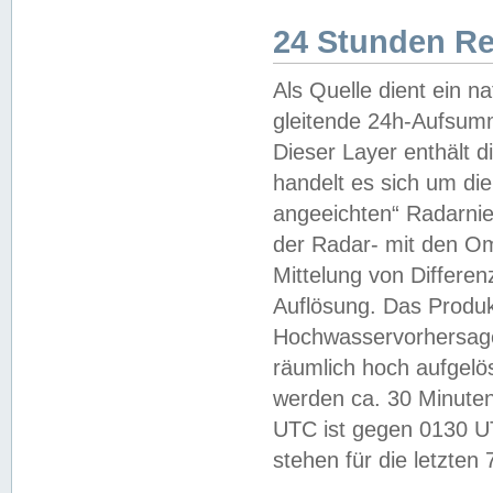
24 Stunden R
Als Quelle dient ein n
gleitende 24h-Aufsum
Dieser Layer enthält
handelt es sich um di
angeeichten“ Radarnie
der Radar- mit den O
Mittelung von Differe
Auflösung. Das Produk
Hochwasservorhersagez
räumlich hoch aufgelö
werden ca. 30 Minuten
UTC ist gegen 0130 UTC
stehen für die letzten