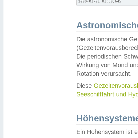
2000-01-01 01:30;645
Astronomische
Die astronomische Gez
(Gezeitenvorausberec
Die periodischen Schw
Wirkung von Mond und
Rotation verursacht.
Diese
Gezeitenvorau
Seeschifffahrt und Hy
Höhensystem
Ein Höhensystem ist e