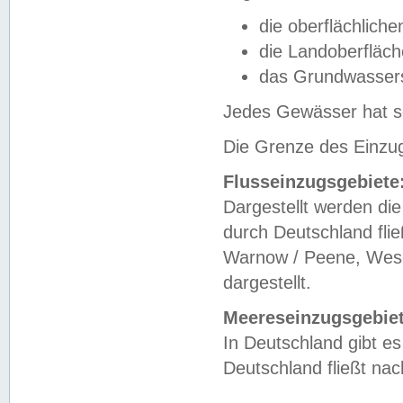
die oberflächlich
die Landoberfläc
das Grundwasser
Jedes Gewässer hat se
Die Grenze des Einzug
Flusseinzugsgebiete
Dargestellt werden die
durch Deutschland fli
Warnow / Peene, Weser
dargestellt.
Meereseinzugsgebiet
In Deutschland gibt 
Deutschland fließt n