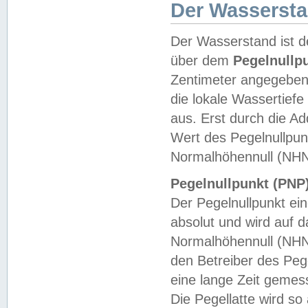
Der Wasserst
Der Wasserstand ist d
über dem
Pegelnullp
Zentimeter angegeben
die lokale Wassertie
aus. Erst durch die A
Wert des Pegelnullpun
Normalhöhennull (NHN
Pegelnullpunkt (PNP)
Der Pegelnullpunkt ei
absolut und wird auf
Normalhöhennull (NHN
den Betreiber des Pege
eine lange Zeit geme
Die Pegellatte wird s