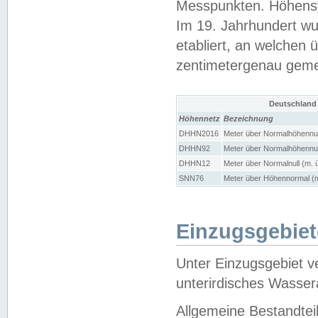
Messpunkten. Höhensy
Im 19. Jahrhundert wu
etabliert, an welchen 
zentimetergenau gem
Deutschland
Höhennetz
Bezeichnung
DHHN2016
Meter über Normalhöhennul
DHHN92
Meter über Normalhöhennul
DHHN12
Meter über Normalnull (m. 
SNN76
Meter über Höhennormal (m
Einzugsgebiet
Unter Einzugsgebiet v
unterirdisches Wasser
Allgemeine Bestandtei