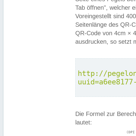
Tab öffnen", welcher 
Voreingestellt sind 4
Seitenlänge des QR-C
QR-Code von 4cm × 4c
ausdrucken, so setzt 
http://pegelo
uuid=a6ee8177
Die Formel zur Berech
lautet:
			(DPI × Druckkantenlänge in cm) ÷ 2,54 = Kantenlänge in Pixel
