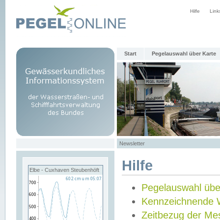
Hilfe
Link
Start
Pegelauswahl über Karte
Newsletter
Hilfe
Elbe - Cuxhaven Steubenhöft
Pegelauswahl übe
Kennzeichnende 
Zeitbezug der Me