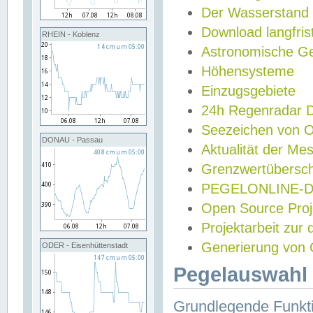
Der Wasserstand
Download langfris
RHEIN - Koblenz
Astronomische Gez
Höhensysteme
Einzugsgebiete
24h Regenradar
Seezeichen von 
DONAU - Passau
Aktualität der Me
Grenzwertübersch
PEGELONLINE-Di
Open Source Projek
Projektarbeit zur
Generierung von 
ODER - Eisenhüttenstadt
Pegelauswahl 
Grundlegende Funkti