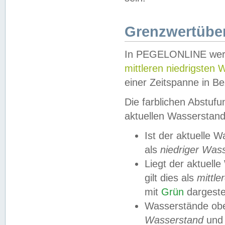
Grenzwertüber
In PEGELONLINE werde
mittleren niedrigsten
einer Zeitspanne in Be
Die farblichen Abstuf
aktuellen Wasserstand
Ist der aktuelle 
als
niedriger Was
Liegt der aktue
gilt dies als
mittle
mit
Grün
dargestel
Wasserstände obe
Wasserstand
und