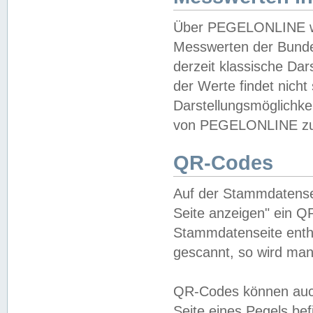
Über PEGELONLINE wer
Messwerten der Bundes
derzeit klassische Da
der Werte findet nicht 
Darstellungsmöglichkei
von PEGELONLINE zu 
QR-Codes
Auf der Stammdatensei
Seite anzeigen" ein Q
Stammdatenseite enthä
gescannt, so wird man
QR-Codes können auc
Seite eines Pegels be