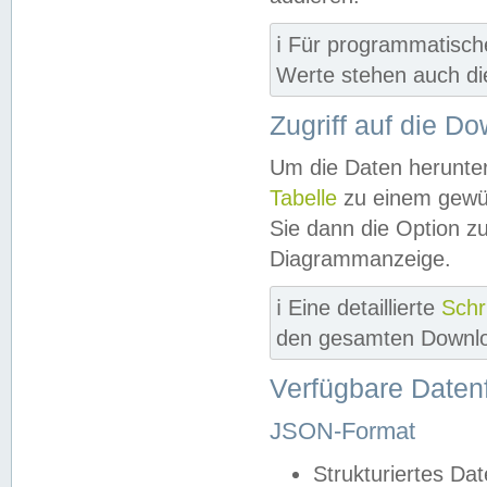
ℹ️ Für programmatisch
Werte stehen auch d
Zugriff auf die D
Um die Daten herunter
Tabelle
zu einem gewün
Sie dann die Option z
Diagrammanzeige.
ℹ️ Eine detaillierte
Schr
den gesamten Downlo
Verfügbare Daten
JSON-Format
Strukturiertes Da