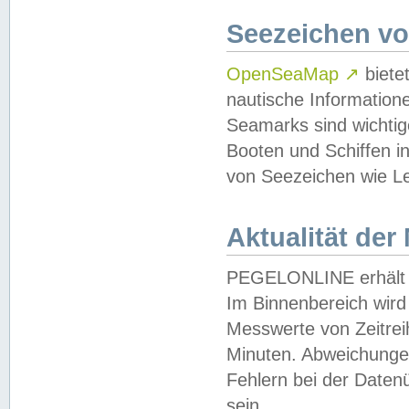
Seezeichen v
OpenSeaMap
↗
biete
nautische Information
Seamarks sind wichtig
Booten und Schiffen i
von Seezeichen wie Le
Aktualität der
PEGELONLINE erhält u
Im Binnenbereich wird 
Messwerte von Zeitreih
Minuten. Abweichungen
Fehlern bei der Daten
sein.