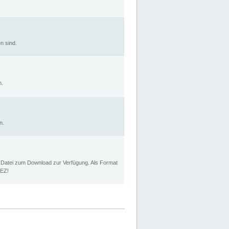
n sind.
n.
n.
p Datei zum Download zur Verfügung. Als Format
MEZ!