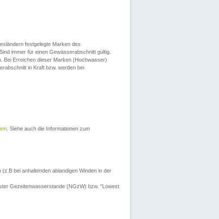
esländern festgelegte Marken des
Sind immer für einen Gewässerabschnitt gültig.
. Bei Erreichen dieser Marken (Hochwasser)
erabschnitt in Kraft bzw. werden bei
tem
. Siehe auch die Informationen zum
 (z.B bei anhaltenden ablandigen Winden in der
drigster Gezeitenwasserstande (NGzW) bzw. "Lowest