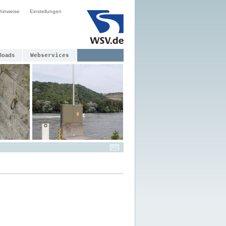
hinweise
Einstellungen
loads
Webservices