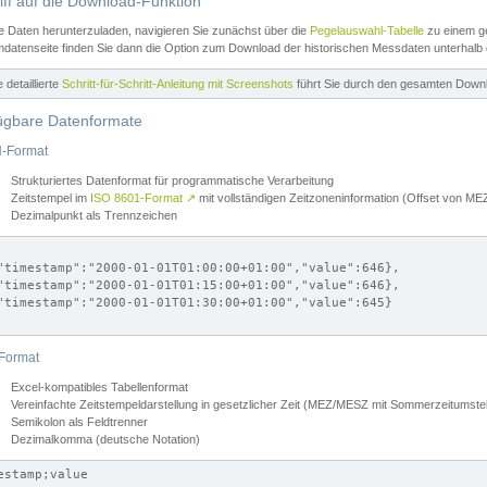
iff auf die Download-Funktion
e Daten herunterzuladen, navigieren Sie zunächst über die
Pegelauswahl-Tabelle
zu einem ge
datenseite finden Sie dann die Option zum Download der historischen Messdaten unterhalb
ne detaillierte
Schritt-für-Schritt-Anleitung mit Screenshots
führt Sie durch den gesamten Down
ügbare Datenformate
-Format
Strukturiertes Datenformat für programmatische Verarbeitung
Zeitstempel im
ISO 8601-Format
↗
mit vollständigen Zeitzoneninformation (Offset von 
Dezimalpunkt als Trennzeichen
"timestamp":"2000-01-01T01:00:00+01:00","value":646},

"timestamp":"2000-01-01T01:15:00+01:00","value":646},

"timestamp":"2000-01-01T01:30:00+01:00","value":645}

Format
Excel-kompatibles Tabellenformat
Vereinfachte Zeitstempeldarstellung in gesetzlicher Zeit (MEZ/MESZ mit Sommerzeitumstel
Semikolon als Feldtrenner
Dezimalkomma (deutsche Notation)
estamp;value
