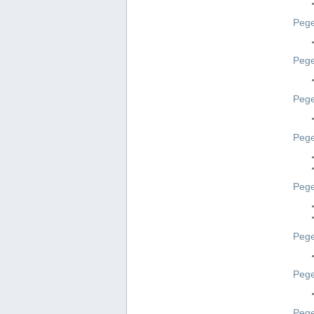
Pege
Pege
Peg
Pege
Pege
Pege
Pege
Peg