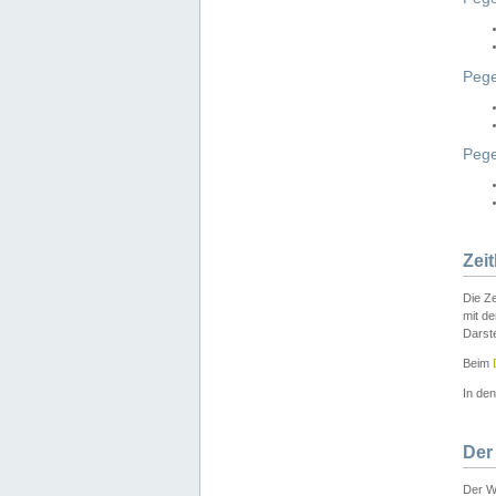
Pege
Peg
Zei
Die Ze
mit d
Darst
Beim
In de
Der
Der W