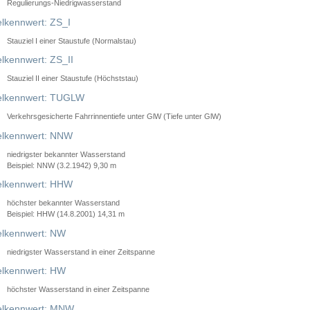
Regulierungs-Niedrigwasserstand
lkennwert: ZS_I
Stauziel I einer Staustufe (Normalstau)
lkennwert: ZS_II
Stauziel II einer Staustufe (Höchststau)
elkennwert: TUGLW
Verkehrsgesicherte Fahrrinnentiefe unter GlW (Tiefe unter GlW)
lkennwert: NNW
niedrigster bekannter Wasserstand
Beispiel: NNW (3.2.1942) 9,30 m
lkennwert: HHW
höchster bekannter Wasserstand
Beispiel: HHW (14.8.2001) 14,31 m
lkennwert: NW
niedrigster Wasserstand in einer Zeitspanne
lkennwert: HW
höchster Wasserstand in einer Zeitspanne
elkennwert: MNW