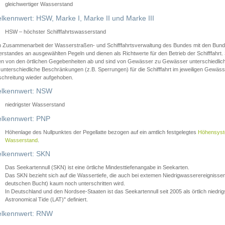
gleichwertiger Wasserstand
lkennwert: HSW, Marke I, Marke II und Marke III
HSW – höchster Schifffahrtswasserstand
in Zusammenarbeit der Wasserstraßen- und Schifffahrtsverwaltung des Bundes mit den Bund
standes an ausgewählten Pegeln und dienen als Richtwerte für den Betrieb der Schifffahrt. 
n von den örtlichen Gegebenheiten ab und sind von Gewässer zu Gewässer unterschiedlich
 unterschiedliche Beschränkungen (z.B. Sperrungen) für die Schifffahrt im jeweiligen Gewäss
schreitung wieder aufgehoben.
lkennwert: NSW
niedrigster Wasserstand
lkennwert: PNP
Höhenlage des Nullpunktes der Pegellatte bezogen auf ein amtlich festgelegtes
Höhensys
Wasserstand
.
lkennwert: SKN
Das Seekartennull (SKN) ist eine örtliche Mindesttiefenangabe in Seekarten.
Das SKN bezieht sich auf die Wassertiefe, die auch bei extemen Niedrigwasserereignissen
deutschen Bucht) kaum noch unterschritten wird.
In Deutschland und den Nordsee-Staaten ist das Seekartennull seit 2005 als örtlich nie
Astronomical Tide (LAT)" definiert.
lkennwert: RNW