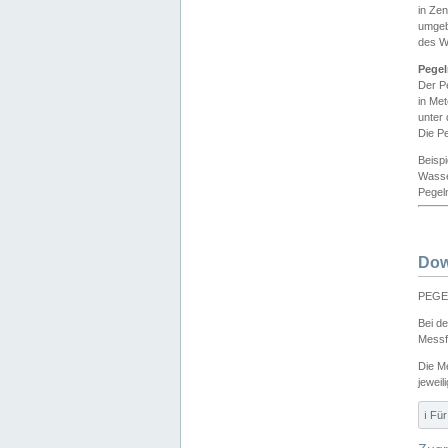
in Ze
umgeb
des W
Pegel
Der P
in Me
unter
Die Pe
Beisp
Wasse
Pegeln
Dow
PEGEL
Bei d
Messf
Die M
jeweil
ℹ️ F