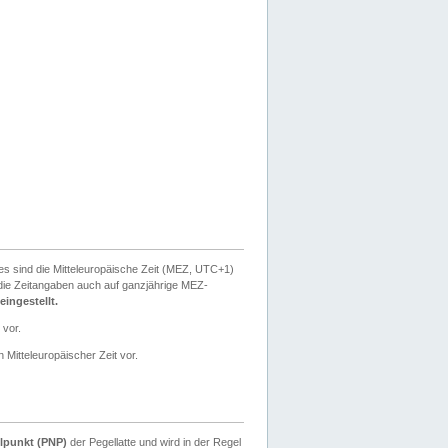
ies sind die Mitteleuropäische Zeit (MEZ, UTC+1)
ie Zeitangaben auch auf ganzjährige MEZ-
ingestellt.
 vor.
 Mitteleuropäischer Zeit vor.
lpunkt (PNP)
der Pegellatte und wird in der Regel