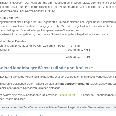
ntimeter angegeben. Der Wasserstand am Pegel sagt somit weder etwas über die lokale Wa
enden Terrain aus. Erst durch die Addition des Wasserstandes am Pegel mit dem zugehörig
asserspiegels über Normalhöhennull (NHN).
nullpunkt (PNP):
egelnullpunkt eines Pegels ist, im Gegensatz zum Wasserstand am Pegel, absolut und wir
ter über Normalhöhennull (NHN) angegeben. Der Wert des Pegelnullpunktes wird durch den Bet
 dem niedrigsten, über eine lange Zeit gemessenen Wasserstand.
gellatte wird so angebracht, dass deren Nullmarkierung dem Pegelnullpunkt entspricht.
iel am Pegel Dresden:
rstand am 16.07.2013 08:00 Uhr: 176 cm am Pegel
1,76
m
ullpunkt
+
102,68
m ü. NHN
=
104,44
m ü. NHN
nload langfristiger Wasserstände und Abflüsse
ONLINE bietet die Möglichkeit, historische Wasserstandsdaten und Abflusswerte seit dem 1
en heruntergeladenen Daten handelt es sich um
ungeprüfte Rohdaten
. Diese Messwerte wur
ehler oder andere Unregelmäßigkeiten enthalten.
esswerte sind relative Angaben zum jeweiligen
Pegelnullpunkt
. Für absolute Höhenangaben 
igen Pegels addieren.
ür programmatische Zugriffe und automatisierte Datenabfragen aktueller Werte stehen auch d