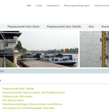
Hilfe
Links
Impressum
Nutzungsbedingungen
Datenschutz
Pegelauswahl über Karte
Pegelauswahl über Tabelle
Abo
Down
tter
e
Pegelauswahl über Tabelle
Kennzeichnende Wasserstände und Pegelkennwerte
Zeitbezug der Messwerte
Der Wasserstand
Download langfristiger Wasserstände und Abflüsse
Astronomische Gezeitenganglinie (Astrotide)