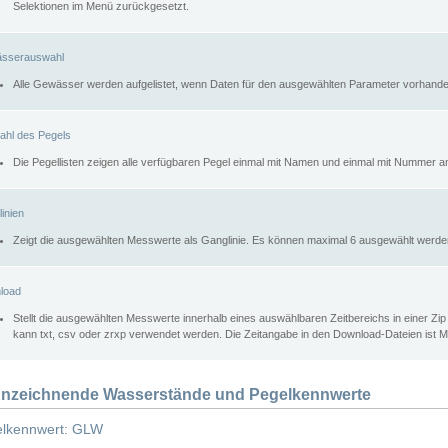
Selektionen im Menü zurückgesetzt.
sserauswahl
Alle Gewässer werden aufgelistet, wenn Daten für den ausgewählten Parameter vorhande
ahl des Pegels
Die Pegellisten zeigen alle verfügbaren Pegel einmal mit Namen und einmal mit Nummer a
inien
Zeigt die ausgewählten Messwerte als Ganglinie. Es können maximal 6 ausgewählt werde
load
Stellt die ausgewählten Messwerte innerhalb eines auswählbaren Zeitbereichs in einer Zi
kann txt, csv oder zrxp verwendet werden. Die Zeitangabe in den Download-Dateien ist 
nzeichnende Wasserstände und Pegelkennwerte
lkennwert: GLW