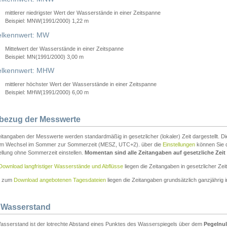
mittlerer niedrigster Wert der Wasserstände in einer Zeitspanne
Beispiel: MNW(1991/2000) 1,22 m
lkennwert: MW
Mittelwert der Wasserstände in einer Zeitspanne
Beispiel: MN(1991/2000) 3,00 m
elkennwert: MHW
mittlerer höchster Wert der Wasserstände in einer Zeitspanne
Beispiel: MHW(1991/2000) 6,00 m
tbezug der Messwerte
itangaben der Messwerte werden standardmäßig in gesetzlicher (lokaler) Zeit dargestellt. D
em Wechsel im Sommer zur Sommerzeit (MESZ, UTC+2). über die
Einstellungen
können Sie d
ellung ohne Sommerzeit einstellen.
Momentan sind alle Zeitangaben auf gesetzliche Zeit e
Download langfristiger Wasserstände und Abflüsse
liegen die Zeitangaben in gesetzlicher Zeit
n zum
Download angebotenen Tagesdateien
liegen die Zeitangaben grundsätzlich ganzjährig in
 Wasserstand
asserstand ist der lotrechte Abstand eines Punktes des Wasserspiegels über dem
Pegelnul