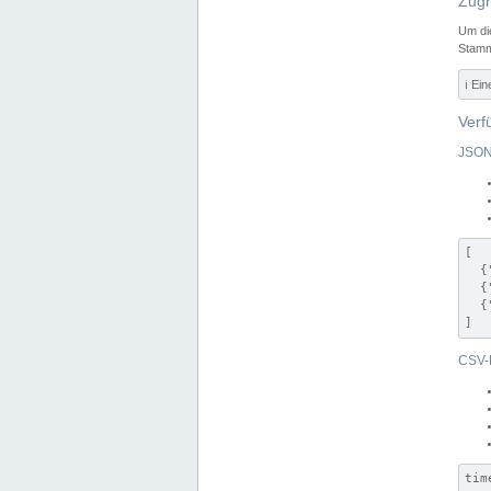
Zugr
Um di
Stamm
ℹ️ Ei
Verf
JSON
[

  {
  {
  {
]
CSV-
tim