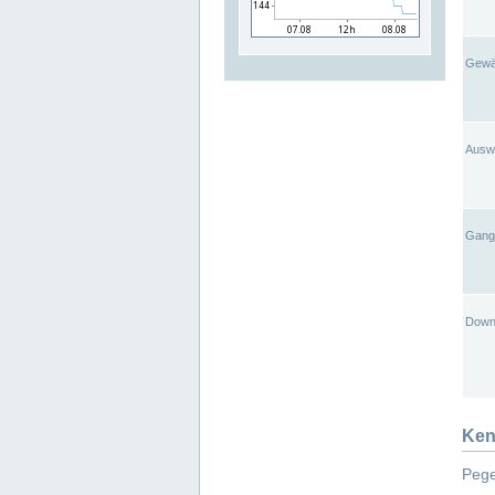
Gewä
Ausw
Gangl
Down
Ken
Pege