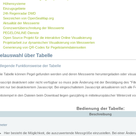
Höhensysteme
Einzugsgebiete
24h Regenradar DWD
Seezeichen von OpenSeaMap.org
Aktualität der Messwerte
Grenzwertüberschreitung der Messwerte
PEGELONLINE-Dienste
Open Source Projekt für die interaktive Online Visualisierung
Projektarbeit zur dynamischen Visualisierung von Messwerten
Generierung von QR-Codes für Pegelstammdatenseiten
elauswahl über Tabelle
legende Funktionsweise der Tabelle
die Tabelle können Pegel gefunden werden und deren Messwerte heruntergeladen oder visuali
vascript deaktiviert oder nicht verfügbar so muss jede Änderung mit der Bestätigung des "Filt
int nur bei deaktiviertem Javascript. Bei eingeschaltetem Javascript aktualisieren sich alle 
itstempel in den Dateien beim Download liegen ganzjährig in mitteleuropäischer Winterzeit vo
Bedienung der Tabelle:
Beschreibung
meter
Hier besteht die Möglichkeit, die auszuwertende Messgröße einzustellen. Bei einer Ände