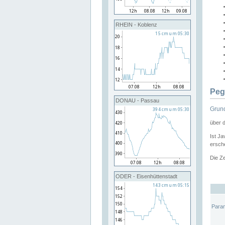
RHEIN - Koblenz
Peg
DONAU - Passau
Grund
über 
Ist Ja
ersche
Die Ze
ODER - Eisenhüttenstadt
Para