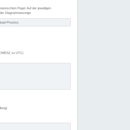
wünschten Pegel. Auf der jeweiligen
 der Diagrammanzeige.
load-Prozess.
MEZ/MESZ zu UTC)
lung)