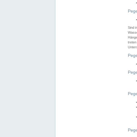
Pege
Sind 
Wasser
Hänge
treten
Unter
Pege
Pege
Pege
Pege