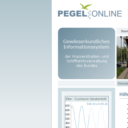
Start
Newsle
Hilf
Elbe - Cuxhaven Steubenhöft