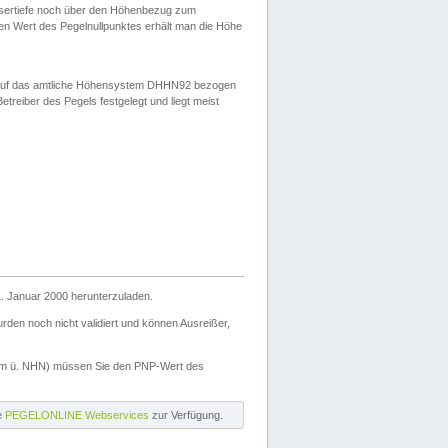
ssertiefe noch über den Höhenbezug zum
en Wert des Pegelnullpunktes erhält man die Höhe
d auf das amtliche Höhensystem DHHN92 bezogen
reiber des Pegels festgelegt und liegt meist
. Januar 2000 herunterzuladen.
den noch nicht validiert und können Ausreißer,
(m ü. NHN) müssen Sie den PNP-Wert des
ie
PEGELONLINE Webservices
zur Verfügung.