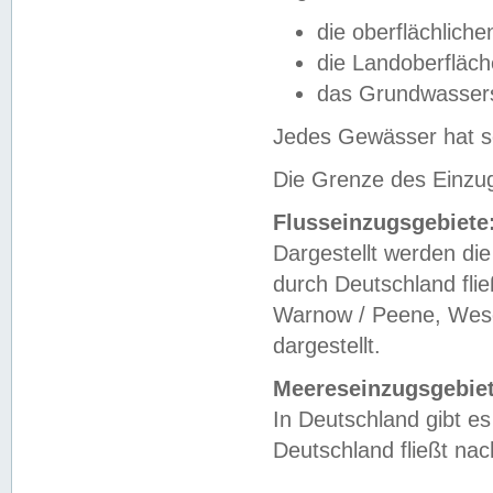
die oberflächlich
die Landoberfläc
das Grundwasser
Jedes Gewässer hat se
Die Grenze des Einzug
Flusseinzugsgebiete
Dargestellt werden die
durch Deutschland fli
Warnow / Peene, Weser
dargestellt.
Meereseinzugsgebiet
In Deutschland gibt 
Deutschland fließt n