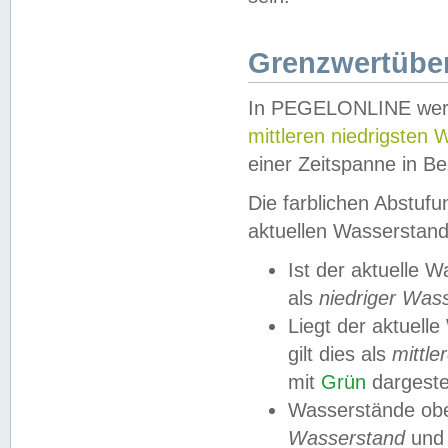
Grenzwertüber
In PEGELONLINE werde
mittleren niedrigsten
einer Zeitspanne in Be
Die farblichen Abstuf
aktuellen Wasserstand
Ist der aktuelle 
als
niedriger Was
Liegt der aktue
gilt dies als
mittle
mit
Grün
dargestel
Wasserstände obe
Wasserstand
und