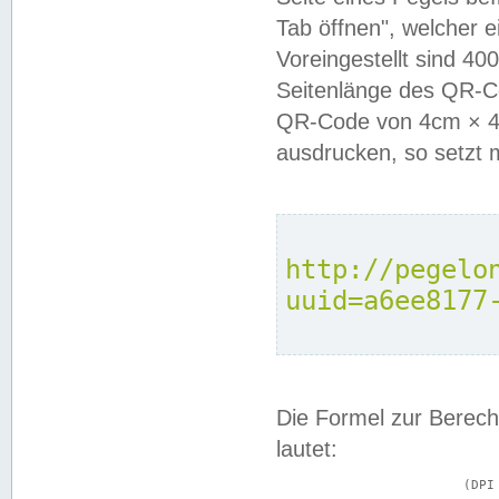
Tab öffnen", welcher 
Voreingestellt sind 4
Seitenlänge des QR-C
QR-Code von 4cm × 4c
ausdrucken, so setzt 
http://pegelo
uuid=a6ee8177
Die Formel zur Berech
lautet:
			(DPI × Druckkantenlänge in cm) ÷ 2,54 = Kantenlänge in Pixel
