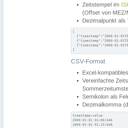
Zeitstempel im
IS
(Offset von MEZ
Dezimalpunkt als
[

  {"timestamp":"2000-01-01T0
  {"timestamp":"2000-01-01T0
  {"timestamp":"2000-01-01T0
]
CSV-Format
Excel-kompatibles
Vereinfachte Zeit
Sommerzeitumstel
Semikolon als Fel
Dezimalkomma (de
timestamp;value

2000-01-01 01:00;646

2000-01-01 01:15;646
