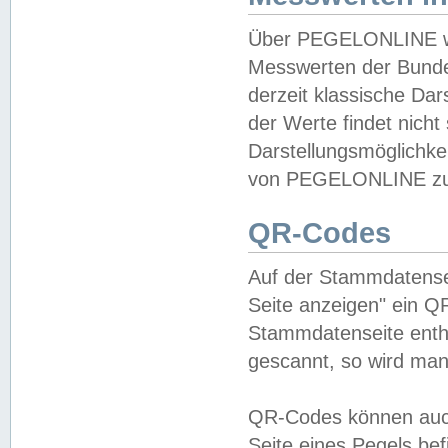
Über PEGELONLINE wer
Messwerten der Bundes
derzeit klassische Da
der Werte findet nicht 
Darstellungsmöglichkei
von PEGELONLINE zu 
QR-Codes
Auf der Stammdatensei
Seite anzeigen" ein Q
Stammdatenseite enthä
gescannt, so wird man
QR-Codes können auc
Seite eines Pegels be