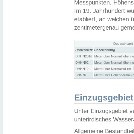
Messpunkten. Höhensy
Im 19. Jahrhundert wu
etabliert, an welchen 
zentimetergenau gem
Deutschland
Höhennetz
Bezeichnung
DHHN2016
Meter über Normalhöhennul
DHHN92
Meter über Normalhöhennul
DHHN12
Meter über Normalnull (m. 
SNN76
Meter über Höhennormal (m
Einzugsgebiet
Unter Einzugsgebiet v
unterirdisches Wasser
Allgemeine Bestandtei