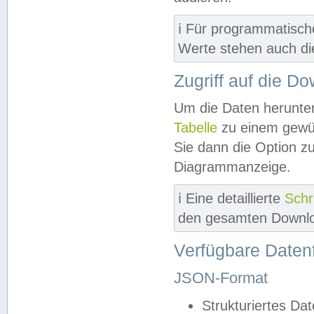
ℹ️ Für programmatisch
Werte stehen auch d
Zugriff auf die D
Um die Daten herunter
Tabelle
zu einem gewün
Sie dann die Option z
Diagrammanzeige.
ℹ️ Eine detaillierte
Schr
den gesamten Downlo
Verfügbare Daten
JSON-Format
Strukturiertes Da