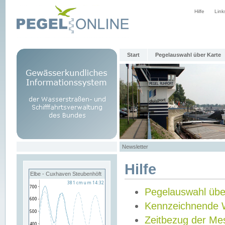
Hilfe
Link
Start
Pegelauswahl über Karte
Newsletter
Hilfe
Elbe - Cuxhaven Steubenhöft
Pegelauswahl übe
Kennzeichnende 
Zeitbezug der Me