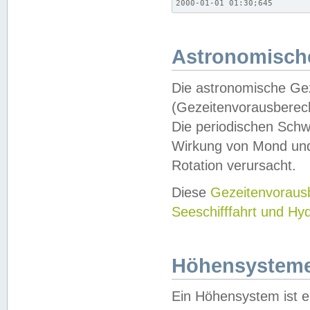
2000-01-01 01:30;645
Astronomische
Die astronomische Gez
(Gezeitenvorausberec
Die periodischen Schw
Wirkung von Mond und
Rotation verursacht.
Diese
Gezeitenvorau
Seeschifffahrt und Hy
Höhensystem
Ein Höhensystem ist e