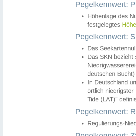
Pegelkennwert: 
Höhenlage des Nul
festgelegtes
Höhe
Pegelkennwert: 
Das Seekartennull
Das SKN bezieht s
Niedrigwassererei
deutschen Bucht) 
In Deutschland un
örtlich niedrigst
Tide (LAT)" definie
Pegelkennwert:
Regulierungs-Nie
Pegelkennwert: Z