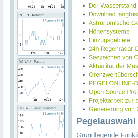
Der Wasserstand
Download langfris
RHEIN - Koblenz
Astronomische Gez
Höhensysteme
Einzugsgebiete
24h Regenradar
Seezeichen von 
DONAU - Passau
Aktualität der Me
Grenzwertübersch
PEGELONLINE-Di
Open Source Projek
Projektarbeit zur
Generierung von 
ODER - Eisenhüttenstadt
Pegelauswahl 
Grundlegende Funkti