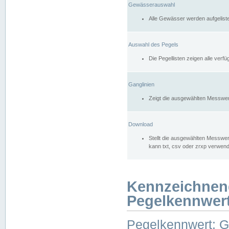
Gewässerauswahl
Alle Gewässer werden aufgelist
Auswahl des Pegels
Die Pegellisten zeigen alle ver
Ganglinien
Zeigt die ausgewählten Messwer
Download
Stellt die ausgewählten Messwer
kann txt, csv oder zrxp verwen
Kennzeichnen
Pegelkennwer
Pegelkennwert: 