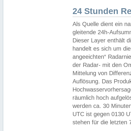
24 Stunden R
Als Quelle dient ein n
gleitende 24h-Aufsum
Dieser Layer enthält
handelt es sich um di
angeeichten“ Radarnie
der Radar- mit den O
Mittelung von Differe
Auflösung. Das Produk
Hochwasservorhersagez
räumlich hoch aufgelö
werden ca. 30 Minuten
UTC ist gegen 0130 UTC
stehen für die letzten