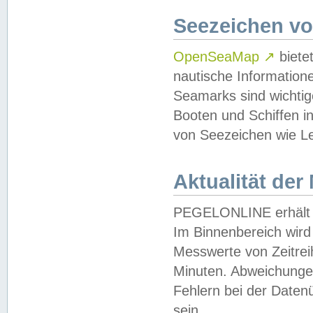
Seezeichen v
OpenSeaMap
↗
biete
nautische Information
Seamarks sind wichtig
Booten und Schiffen i
von Seezeichen wie Le
Aktualität der
PEGELONLINE erhält u
Im Binnenbereich wird 
Messwerte von Zeitreih
Minuten. Abweichungen
Fehlern bei der Daten
sein.