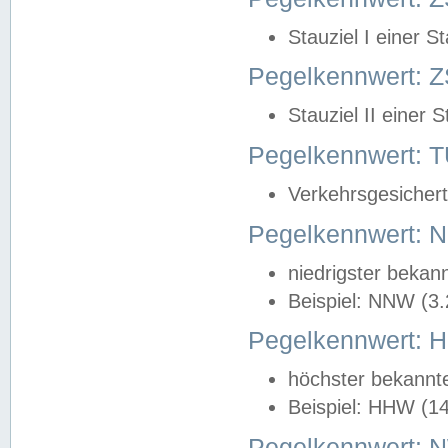
Stauziel I einer S
Pegelkennwert: Z
Stauziel II einer 
Pegelkennwert:
Verkehrsgesichert
Pegelkennwert:
niedrigster bekan
Beispiel: NNW (3
Pegelkennwert:
höchster bekannt
Beispiel: HHW (1
Pegelkennwert: 