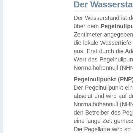
Der Wasserst
Der Wasserstand ist d
über dem
Pegelnullp
Zentimeter angegeben
die lokale Wassertie
aus. Erst durch die A
Wert des Pegelnullpun
Normalhöhennull (NHN
Pegelnullpunkt (PNP)
Der Pegelnullpunkt ei
absolut und wird auf
Normalhöhennull (NHN
den Betreiber des Pege
eine lange Zeit geme
Die Pegellatte wird s