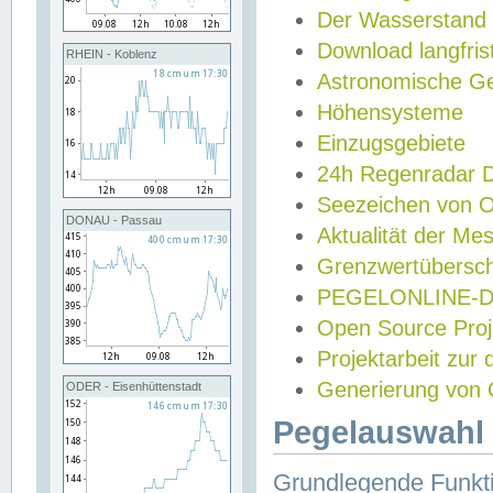
Der Wasserstand
Download langfris
RHEIN - Koblenz
Astronomische Gez
Höhensysteme
Einzugsgebiete
24h Regenradar
Seezeichen von 
DONAU - Passau
Aktualität der Me
Grenzwertübersch
PEGELONLINE-Di
Open Source Projek
Projektarbeit zur
Generierung von 
ODER - Eisenhüttenstadt
Pegelauswahl 
Grundlegende Funkti