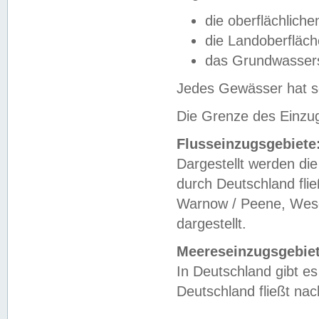
die oberflächlich
die Landoberfläc
das Grundwasser
Jedes Gewässer hat se
Die Grenze des Einzug
Flusseinzugsgebiete
Dargestellt werden die
durch Deutschland fli
Warnow / Peene, Weser
dargestellt.
Meereseinzugsgebiet
In Deutschland gibt 
Deutschland fließt n