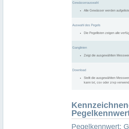
Gewässerauswahl
Alle Gewässer werden aufgelist
Auswahl des Pegels
Die Pegellisten zeigen alle ver
Ganglinien
Zeigt die ausgewählten Messwer
Download
Stellt die ausgewählten Messwer
kann txt, csv oder zrxp verwen
Kennzeichnen
Pegelkennwer
Pegelkennwert: 