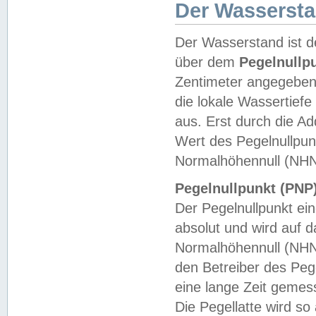
Der Wasserst
Der Wasserstand ist d
über dem
Pegelnullp
Zentimeter angegeben
die lokale Wassertie
aus. Erst durch die A
Wert des Pegelnullpun
Normalhöhennull (NHN
Pegelnullpunkt (PNP)
Der Pegelnullpunkt ei
absolut und wird auf
Normalhöhennull (NHN
den Betreiber des Pege
eine lange Zeit geme
Die Pegellatte wird s