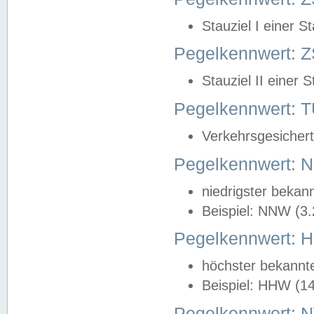
Stauziel I einer S
Pegelkennwert: Z
Stauziel II einer 
Pegelkennwert:
Verkehrsgesichert
Pegelkennwert:
niedrigster bekan
Beispiel: NNW (3
Pegelkennwert:
höchster bekannt
Beispiel: HHW (1
Pegelkennwert: 