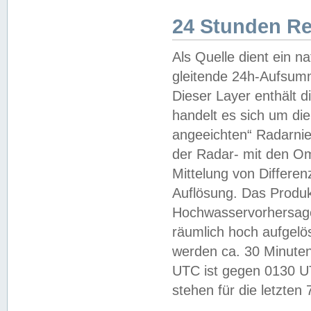
24 Stunden R
Als Quelle dient ein n
gleitende 24h-Aufsum
Dieser Layer enthält
handelt es sich um di
angeeichten“ Radarnie
der Radar- mit den O
Mittelung von Differe
Auflösung. Das Produk
Hochwasservorhersagez
räumlich hoch aufgelö
werden ca. 30 Minuten
UTC ist gegen 0130 UTC
stehen für die letzten