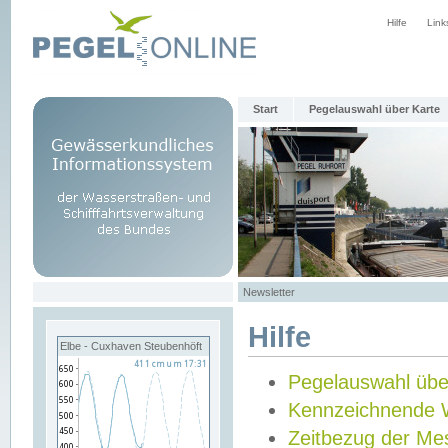
Hilfe
Link
Start
Pegelauswahl über Karte
Newsletter
Hilfe
Elbe - Cuxhaven Steubenhöft
Pegelauswahl übe
Kennzeichnende 
Zeitbezug der Me