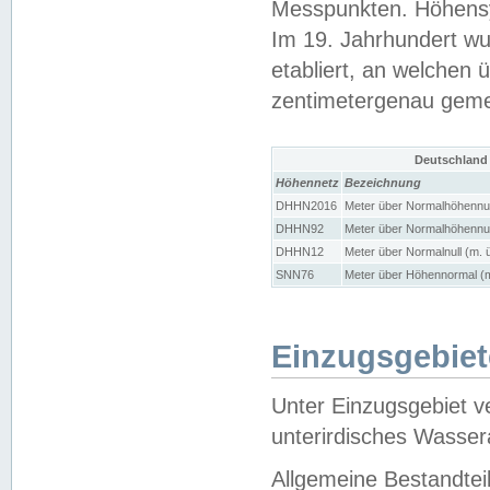
Messpunkten. Höhensy
Im 19. Jahrhundert wu
etabliert, an welchen 
zentimetergenau gem
Deutschland
Höhennetz
Bezeichnung
DHHN2016
Meter über Normalhöhennul
DHHN92
Meter über Normalhöhennul
DHHN12
Meter über Normalnull (m. 
SNN76
Meter über Höhennormal (m
Einzugsgebiet
Unter Einzugsgebiet v
unterirdisches Wasser
Allgemeine Bestandtei