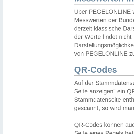
Über PEGELONLINE wer
Messwerten der Bundes
derzeit klassische Da
der Werte findet nicht 
Darstellungsmöglichkei
von PEGELONLINE zu 
QR-Codes
Auf der Stammdatensei
Seite anzeigen" ein Q
Stammdatenseite enthä
gescannt, so wird man
QR-Codes können auc
Seite eines Pegels be