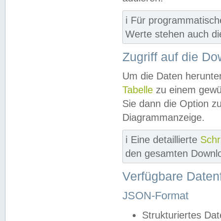
ℹ️ Für programmatisch
Werte stehen auch d
Zugriff auf die D
Um die Daten herunter
Tabelle
zu einem gewün
Sie dann die Option z
Diagrammanzeige.
ℹ️ Eine detaillierte
Schr
den gesamten Downlo
Verfügbare Daten
JSON-Format
Strukturiertes Da