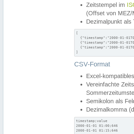
Zeitstempel im
IS
(Offset von MEZ
Dezimalpunkt als
[

  {"timestamp":"2000-01-01T0
  {"timestamp":"2000-01-01T0
  {"timestamp":"2000-01-01T0
]
CSV-Format
Excel-kompatibles
Vereinfachte Zeit
Sommerzeitumstel
Semikolon als Fel
Dezimalkomma (de
timestamp;value

2000-01-01 01:00;646

2000-01-01 01:15;646
