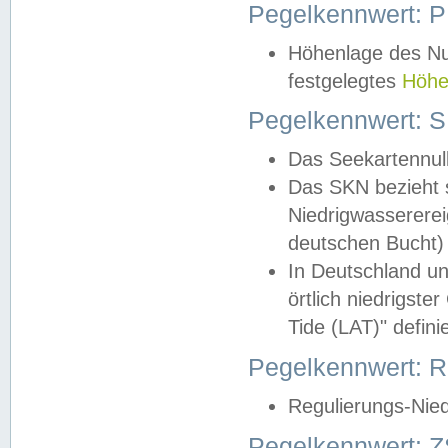
Pegelkennwert: 
Höhenlage des Nul
festgelegtes
Höhe
Pegelkennwert: 
Das Seekartennull
Das SKN bezieht s
Niedrigwassererei
deutschen Bucht) 
In Deutschland un
örtlich niedrigst
Tide (LAT)" definie
Pegelkennwert:
Regulierungs-Nie
Pegelkennwert: Z