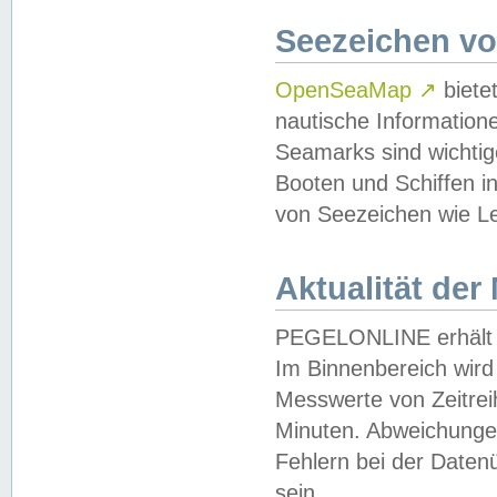
Seezeichen v
OpenSeaMap
↗
biete
nautische Information
Seamarks sind wichtig
Booten und Schiffen i
von Seezeichen wie Le
Aktualität der
PEGELONLINE erhält u
Im Binnenbereich wird 
Messwerte von Zeitreih
Minuten. Abweichungen
Fehlern bei der Daten
sein.