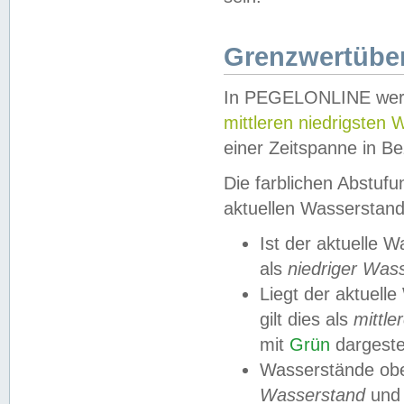
Grenzwertüber
In PEGELONLINE werde
mittleren niedrigsten
einer Zeitspanne in Be
Die farblichen Abstuf
aktuellen Wasserstand
Ist der aktuelle 
als
niedriger Was
Liegt der aktue
gilt dies als
mittle
mit
Grün
dargestel
Wasserstände obe
Wasserstand
und