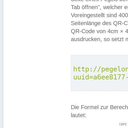
Tab öffnen", welcher 
Voreingestellt sind 4
Seitenlänge des QR-C
QR-Code von 4cm × 4c
ausdrucken, so setzt 
http://pegelo
uuid=a6ee8177
Die Formel zur Berech
lautet:
			(DPI × Druckkantenlänge in cm) ÷ 2,54 = Kantenlänge in Pixel
