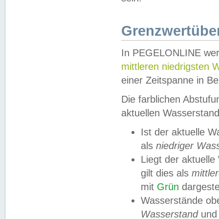
Grenzwertüber
In PEGELONLINE werde
mittleren niedrigsten
einer Zeitspanne in Be
Die farblichen Abstuf
aktuellen Wasserstand
Ist der aktuelle 
als
niedriger Was
Liegt der aktue
gilt dies als
mittle
mit
Grün
dargestel
Wasserstände obe
Wasserstand
und