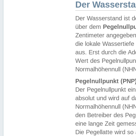
Der Wasserst
Der Wasserstand ist d
über dem
Pegelnullp
Zentimeter angegeben
die lokale Wassertie
aus. Erst durch die A
Wert des Pegelnullpun
Normalhöhennull (NHN
Pegelnullpunkt (PNP)
Der Pegelnullpunkt ei
absolut und wird auf
Normalhöhennull (NHN
den Betreiber des Pege
eine lange Zeit geme
Die Pegellatte wird s