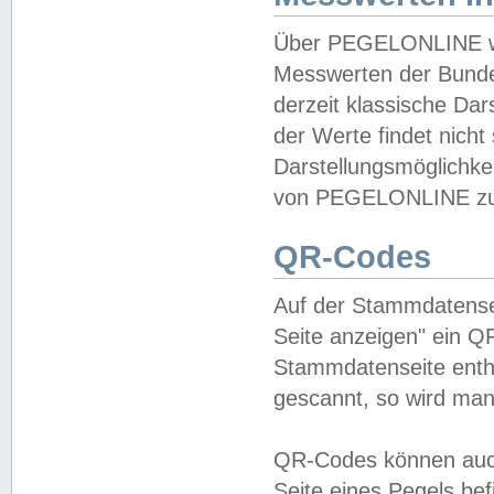
Über PEGELONLINE wer
Messwerten der Bundes
derzeit klassische Da
der Werte findet nicht 
Darstellungsmöglichkei
von PEGELONLINE zu 
QR-Codes
Auf der Stammdatensei
Seite anzeigen" ein Q
Stammdatenseite enthä
gescannt, so wird man
QR-Codes können auc
Seite eines Pegels be