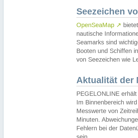
Seezeichen v
OpenSeaMap
↗
biete
nautische Information
Seamarks sind wichtig
Booten und Schiffen i
von Seezeichen wie Le
Aktualität der
PEGELONLINE erhält u
Im Binnenbereich wird 
Messwerte von Zeitreih
Minuten. Abweichungen
Fehlern bei der Daten
sein.