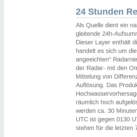
24 Stunden R
Als Quelle dient ein n
gleitende 24h-Aufsum
Dieser Layer enthält
handelt es sich um di
angeeichten“ Radarnie
der Radar- mit den O
Mittelung von Differe
Auflösung. Das Produk
Hochwasservorhersagez
räumlich hoch aufgelö
werden ca. 30 Minuten
UTC ist gegen 0130 UTC
stehen für die letzten