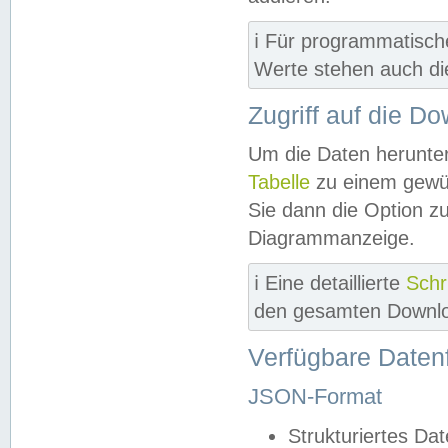
ℹ️ Für programmatisch
Werte stehen auch d
Zugriff auf die D
Um die Daten herunter
Tabelle
zu einem gewün
Sie dann die Option z
Diagrammanzeige.
ℹ️ Eine detaillierte
Schr
den gesamten Downlo
Verfügbare Daten
JSON-Format
Strukturiertes Da