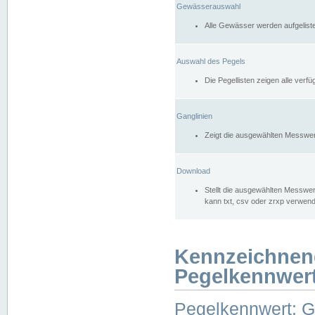
Gewässerauswahl
Alle Gewässer werden aufgelist
Auswahl des Pegels
Die Pegellisten zeigen alle ver
Ganglinien
Zeigt die ausgewählten Messwer
Download
Stellt die ausgewählten Messwer
kann txt, csv oder zrxp verwen
Kennzeichnen
Pegelkennwer
Pegelkennwert: 