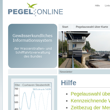
Hilfe
Link
Start
Pegelauswahl über Karte
Newsletter
Hilfe
Elbe - Cuxhaven Steubenhöft
Pegelauswahl übe
Kennzeichnende 
Zeitbezug der Me