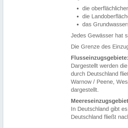
die oberflächlich
die Landoberfläc
das Grundwasser
Jedes Gewässer hat se
Die Grenze des Einzug
Flusseinzugsgebiete
Dargestellt werden die
durch Deutschland fli
Warnow / Peene, Weser
dargestellt.
Meereseinzugsgebiet
In Deutschland gibt 
Deutschland fließt n