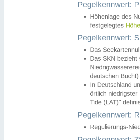
Pegelkennwert: 
Höhenlage des Nul
festgelegtes
Höhe
Pegelkennwert: 
Das Seekartennull
Das SKN bezieht s
Niedrigwassererei
deutschen Bucht) 
In Deutschland un
örtlich niedrigst
Tide (LAT)" definie
Pegelkennwert:
Regulierungs-Nie
Pegelkennwert: Z