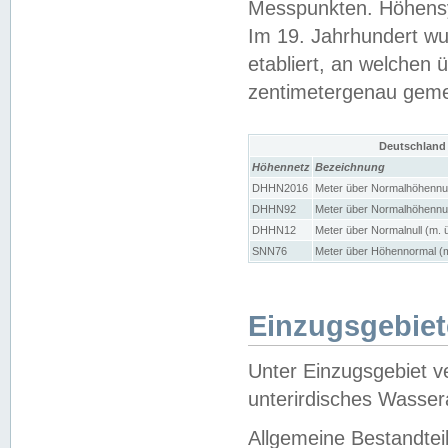
Messpunkten. Höhensy
Im 19. Jahrhundert wu
etabliert, an welchen 
zentimetergenau gem
Deutschland
Höhennetz
Bezeichnung
DHHN2016
Meter über Normalhöhennul
DHHN92
Meter über Normalhöhennul
DHHN12
Meter über Normalnull (m. 
SNN76
Meter über Höhennormal (m
Einzugsgebiet
Unter Einzugsgebiet v
unterirdisches Wasser
Allgemeine Bestandtei