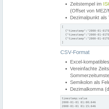
Zeitstempel im
IS
(Offset von MEZ
Dezimalpunkt als
[

  {"timestamp":"2000-01-01T0
  {"timestamp":"2000-01-01T0
  {"timestamp":"2000-01-01T0
]
CSV-Format
Excel-kompatibles
Vereinfachte Zeit
Sommerzeitumstel
Semikolon als Fel
Dezimalkomma (de
timestamp;value

2000-01-01 01:00;646

2000-01-01 01:15;646
