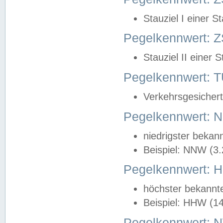
Stauziel I einer S
Pegelkennwert: Z
Stauziel II einer 
Pegelkennwert:
Verkehrsgesichert
Pegelkennwert:
niedrigster bekan
Beispiel: NNW (3
Pegelkennwert:
höchster bekannt
Beispiel: HHW (1
Pegelkennwert: 