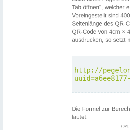
Tab öffnen", welcher 
Voreingestellt sind 4
Seitenlänge des QR-C
QR-Code von 4cm × 4c
ausdrucken, so setzt 
http://pegelo
uuid=a6ee8177
Die Formel zur Berech
lautet:
			(DPI × Druckkantenlänge in cm) ÷ 2,54 = Kantenlänge in Pixel
