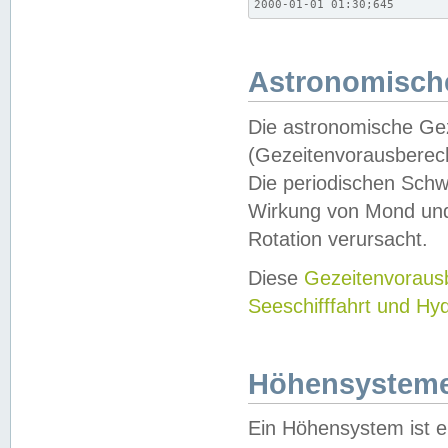
2000-01-01 01:30;645
Astronomische
Die astronomische Gez
(Gezeitenvorausberec
Die periodischen Schw
Wirkung von Mond und
Rotation verursacht.
Diese
Gezeitenvorau
Seeschifffahrt und Hy
Höhensystem
Ein Höhensystem ist e