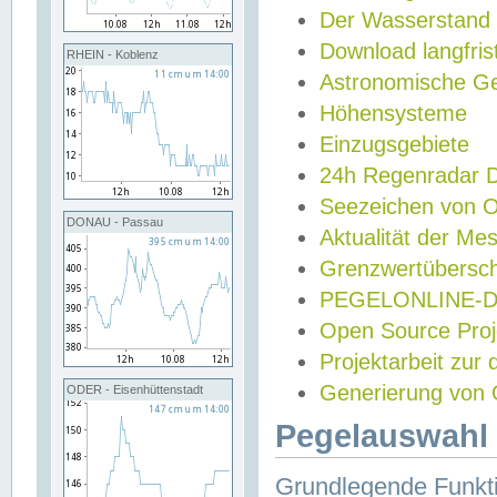
Der Wasserstand
Download langfris
RHEIN - Koblenz
Astronomische Gez
Höhensysteme
Einzugsgebiete
24h Regenradar
Seezeichen von 
DONAU - Passau
Aktualität der Me
Grenzwertübersch
PEGELONLINE-Di
Open Source Projek
Projektarbeit zur
Generierung von 
ODER - Eisenhüttenstadt
Pegelauswahl 
Grundlegende Funkti