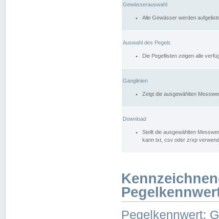
Gewässerauswahl
Alle Gewässer werden aufgelist
Auswahl des Pegels
Die Pegellisten zeigen alle ver
Ganglinien
Zeigt die ausgewählten Messwer
Download
Stellt die ausgewählten Messwer
kann txt, csv oder zrxp verwen
Kennzeichnen
Pegelkennwer
Pegelkennwert: 