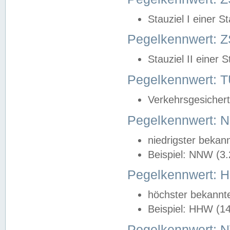
Stauziel I einer S
Pegelkennwert: Z
Stauziel II einer 
Pegelkennwert:
Verkehrsgesichert
Pegelkennwert:
niedrigster bekan
Beispiel: NNW (3
Pegelkennwert:
höchster bekannt
Beispiel: HHW (1
Pegelkennwert: 