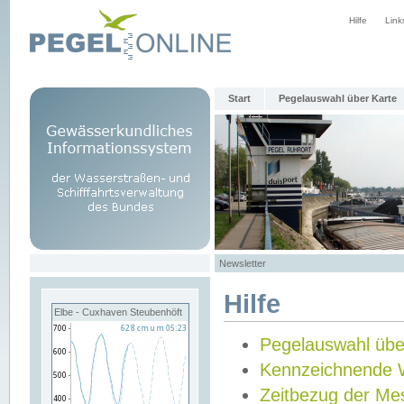
Hilfe
Link
Start
Pegelauswahl über Karte
Newsletter
Hilfe
Elbe - Cuxhaven Steubenhöft
Pegelauswahl übe
Kennzeichnende 
Zeitbezug der Me