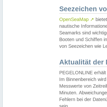
Seezeichen v
OpenSeaMap
↗
biete
nautische Information
Seamarks sind wichtig
Booten und Schiffen i
von Seezeichen wie Le
Aktualität der
PEGELONLINE erhält u
Im Binnenbereich wird 
Messwerte von Zeitreih
Minuten. Abweichungen
Fehlern bei der Daten
sein.