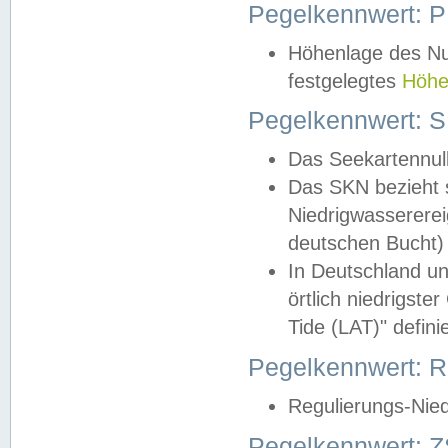
Pegelkennwert: 
Höhenlage des Nul
festgelegtes
Höhe
Pegelkennwert: 
Das Seekartennull
Das SKN bezieht s
Niedrigwassererei
deutschen Bucht) 
In Deutschland un
örtlich niedrigst
Tide (LAT)" definie
Pegelkennwert:
Regulierungs-Nie
Pegelkennwert: Z