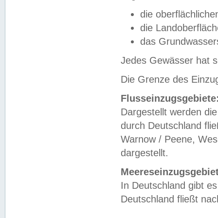
die oberflächlich
die Landoberfläc
das Grundwasser
Jedes Gewässer hat se
Die Grenze des Einzug
Flusseinzugsgebiete
Dargestellt werden die
durch Deutschland fli
Warnow / Peene, Weser
dargestellt.
Meereseinzugsgebiet
In Deutschland gibt 
Deutschland fließt n