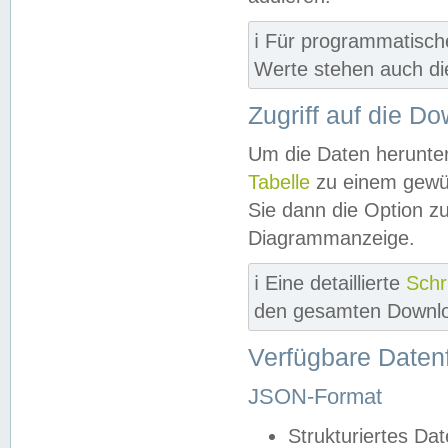
ℹ️ Für programmatisch
Werte stehen auch d
Zugriff auf die D
Um die Daten herunter
Tabelle
zu einem gewün
Sie dann die Option z
Diagrammanzeige.
ℹ️ Eine detaillierte
Schr
den gesamten Downlo
Verfügbare Daten
JSON-Format
Strukturiertes Da