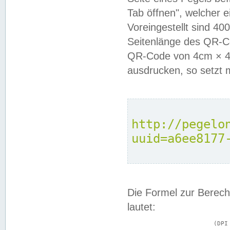
Tab öffnen", welcher 
Voreingestellt sind 4
Seitenlänge des QR-C
QR-Code von 4cm × 4c
ausdrucken, so setzt 
http://pegelo
uuid=a6ee8177
Die Formel zur Berech
lautet:
			(DPI × Druckkantenlänge in cm) ÷ 2,54 = Kantenlänge in Pixel
