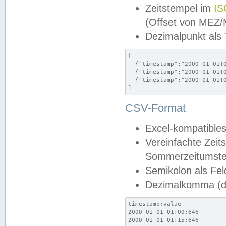
Zeitstempel im
IS
(Offset von MEZ
Dezimalpunkt als
[

  {"timestamp":"2000-01-01T0
  {"timestamp":"2000-01-01T0
  {"timestamp":"2000-01-01T0
]
CSV-Format
Excel-kompatibles
Vereinfachte Zeit
Sommerzeitumstel
Semikolon als Fel
Dezimalkomma (de
timestamp;value

2000-01-01 01:00;646

2000-01-01 01:15;646
