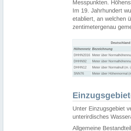
Messpunkten. Höhensy
Im 19. Jahrhundert wu
etabliert, an welchen 
zentimetergenau gem
Deutschland
Höhennetz
Bezeichnung
DHHN2016
Meter über Normalhöhennul
DHHN92
Meter über Normalhöhennul
DHHN12
Meter über Normalnull (m. 
SNN76
Meter über Höhennormal (m
Einzugsgebiet
Unter Einzugsgebiet v
unterirdisches Wasser
Allgemeine Bestandtei