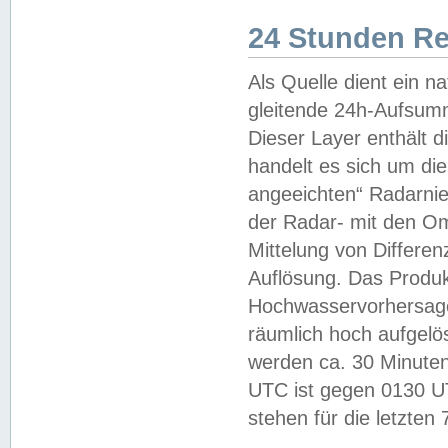
24 Stunden R
Als Quelle dient ein n
gleitende 24h-Aufsum
Dieser Layer enthält
handelt es sich um di
angeeichten“ Radarnie
der Radar- mit den O
Mittelung von Differe
Auflösung. Das Produk
Hochwasservorhersagez
räumlich hoch aufgelö
werden ca. 30 Minuten
UTC ist gegen 0130 UTC
stehen für die letzten