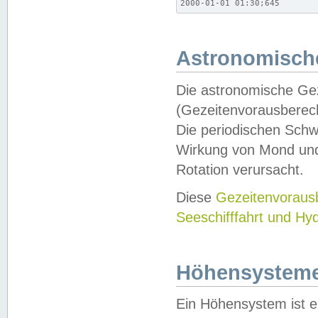
2000-01-01 01:30;645
Astronomische
Die astronomische Gez
(Gezeitenvorausberec
Die periodischen Schw
Wirkung von Mond und
Rotation verursacht.
Diese
Gezeitenvorau
Seeschifffahrt und Hy
Höhensystem
Ein Höhensystem ist e