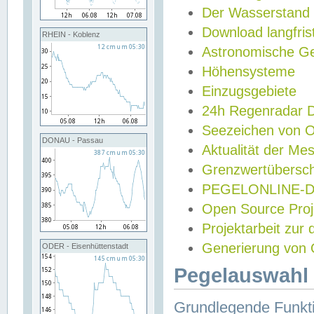
Der Wasserstand
Download langfris
RHEIN - Koblenz
Astronomische Gez
Höhensysteme
Einzugsgebiete
24h Regenradar
Seezeichen von 
DONAU - Passau
Aktualität der Me
Grenzwertübersch
PEGELONLINE-Di
Open Source Projek
Projektarbeit zur
Generierung von 
ODER - Eisenhüttenstadt
Pegelauswahl 
Grundlegende Funkti