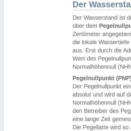
Der Wasserst
Der Wasserstand ist d
über dem
Pegelnullp
Zentimeter angegeben
die lokale Wassertie
aus. Erst durch die A
Wert des Pegelnullpun
Normalhöhennull (NHN
Pegelnullpunkt (PNP)
Der Pegelnullpunkt ei
absolut und wird auf
Normalhöhennull (NHN
den Betreiber des Pege
eine lange Zeit geme
Die Pegellatte wird s