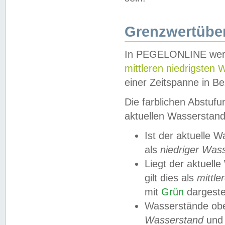
Grenzwertüber
In PEGELONLINE werde
mittleren niedrigsten
einer Zeitspanne in Be
Die farblichen Abstuf
aktuellen Wasserstand
Ist der aktuelle 
als
niedriger Was
Liegt der aktue
gilt dies als
mittle
mit
Grün
dargestel
Wasserstände obe
Wasserstand
und