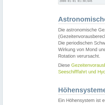
2000-01-01 01:30;645
Astronomische
Die astronomische Gez
(Gezeitenvorausberec
Die periodischen Schw
Wirkung von Mond und
Rotation verursacht.
Diese
Gezeitenvorau
Seeschifffahrt und Hy
Höhensystem
Ein Höhensystem ist e