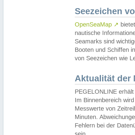
Seezeichen v
OpenSeaMap
↗
biete
nautische Information
Seamarks sind wichtig
Booten und Schiffen i
von Seezeichen wie Le
Aktualität der
PEGELONLINE erhält u
Im Binnenbereich wird 
Messwerte von Zeitreih
Minuten. Abweichungen
Fehlern bei der Daten
sein.