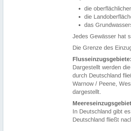
die oberflächlich
die Landoberfläc
das Grundwasser
Jedes Gewässer hat se
Die Grenze des Einzug
Flusseinzugsgebiete
Dargestellt werden die
durch Deutschland fli
Warnow / Peene, Weser
dargestellt.
Meereseinzugsgebiet
In Deutschland gibt 
Deutschland fließt n