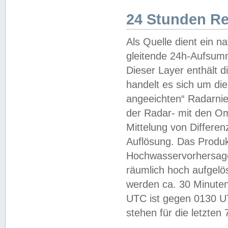
24 Stunden R
Als Quelle dient ein n
gleitende 24h-Aufsum
Dieser Layer enthält
handelt es sich um di
angeeichten“ Radarnie
der Radar- mit den O
Mittelung von Differe
Auflösung. Das Produk
Hochwasservorhersagez
räumlich hoch aufgelö
werden ca. 30 Minuten
UTC ist gegen 0130 UTC
stehen für die letzten