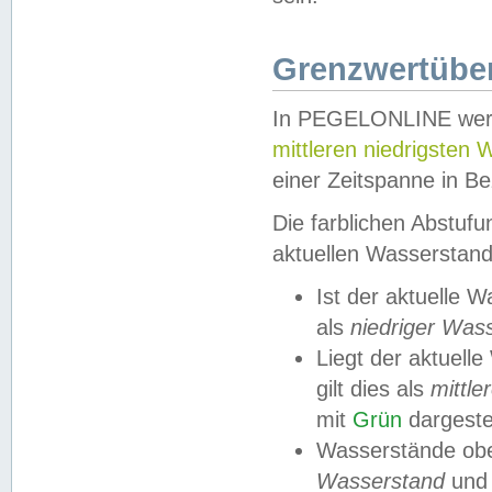
Grenzwertüber
In PEGELONLINE werde
mittleren niedrigsten
einer Zeitspanne in Be
Die farblichen Abstuf
aktuellen Wasserstand
Ist der aktuelle 
als
niedriger Was
Liegt der aktue
gilt dies als
mittle
mit
Grün
dargestel
Wasserstände obe
Wasserstand
und