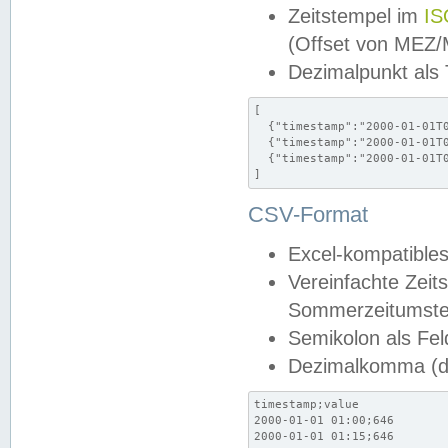
Zeitstempel im
IS
(Offset von MEZ
Dezimalpunkt als
[

  {"timestamp":"2000-01-01T0
  {"timestamp":"2000-01-01T0
  {"timestamp":"2000-01-01T0
]
CSV-Format
Excel-kompatibles
Vereinfachte Zeit
Sommerzeitumstel
Semikolon als Fel
Dezimalkomma (de
timestamp;value

2000-01-01 01:00;646

2000-01-01 01:15;646
