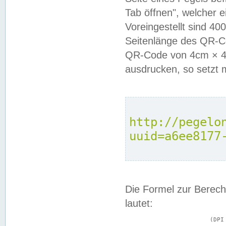
Tab öffnen", welcher 
Voreingestellt sind 4
Seitenlänge des QR-C
QR-Code von 4cm × 4c
ausdrucken, so setzt 
http://pegelo
uuid=a6ee8177
Die Formel zur Berech
lautet:
			(DPI × Druckkantenlänge in cm) ÷ 2,54 = Kantenlänge in Pixel
