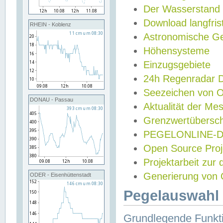
Der Wasserstand
Download langfris
RHEIN - Koblenz
Astronomische Gez
Höhensysteme
Einzugsgebiete
24h Regenradar
Seezeichen von 
DONAU - Passau
Aktualität der Me
Grenzwertübersch
PEGELONLINE-Di
Open Source Projek
Projektarbeit zur
Generierung von 
ODER - Eisenhüttenstadt
Pegelauswahl 
Grundlegende Funkti