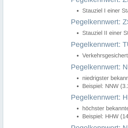
Stauziel I einer S
Pegelkennwert: Z
Stauziel II einer 
Pegelkennwert:
Verkehrsgesichert
Pegelkennwert:
niedrigster bekan
Beispiel: NNW (3
Pegelkennwert:
höchster bekannt
Beispiel: HHW (1
Pegelkennwert: 