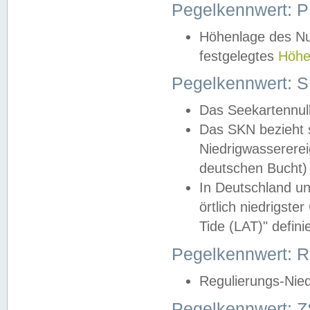
Pegelkennwert: 
Höhenlage des Nul
festgelegtes
Höhe
Pegelkennwert: 
Das Seekartennull
Das SKN bezieht s
Niedrigwassererei
deutschen Bucht) 
In Deutschland un
örtlich niedrigst
Tide (LAT)" definie
Pegelkennwert:
Regulierungs-Nie
Pegelkennwert: Z