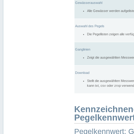
Gewässerauswahl
Alle Gewässer werden aufgelist
Auswahl des Pegels
Die Pegellisten zeigen alle ver
Ganglinien
Zeigt die ausgewählten Messwer
Download
Stellt die ausgewählten Messwer
kann txt, csv oder zrxp verwen
Kennzeichnen
Pegelkennwer
Pegelkennwert: 