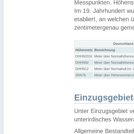
Messpunkten. Höhensy
Im 19. Jahrhundert wu
etabliert, an welchen 
zentimetergenau gem
Deutschland
Höhennetz
Bezeichnung
DHHN2016
Meter über Normalhöhennul
DHHN92
Meter über Normalhöhennul
DHHN12
Meter über Normalnull (m. 
SNN76
Meter über Höhennormal (m
Einzugsgebiet
Unter Einzugsgebiet v
unterirdisches Wasser
Allgemeine Bestandtei