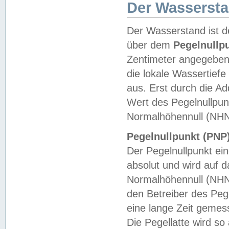
Der Wasserst
Der Wasserstand ist d
über dem
Pegelnullp
Zentimeter angegeben
die lokale Wassertie
aus. Erst durch die A
Wert des Pegelnullpun
Normalhöhennull (NHN
Pegelnullpunkt (PNP)
Der Pegelnullpunkt ei
absolut und wird auf
Normalhöhennull (NHN
den Betreiber des Pege
eine lange Zeit geme
Die Pegellatte wird s