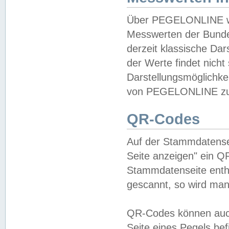
Über PEGELONLINE wer
Messwerten der Bundes
derzeit klassische Da
der Werte findet nicht 
Darstellungsmöglichkei
von PEGELONLINE zu 
QR-Codes
Auf der Stammdatensei
Seite anzeigen" ein Q
Stammdatenseite enthä
gescannt, so wird man
QR-Codes können auc
Seite eines Pegels be