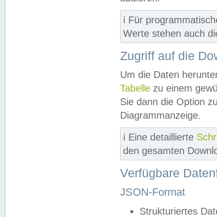
ℹ️ Für programmatisch
Werte stehen auch d
Zugriff auf die D
Um die Daten herunter
Tabelle
zu einem gewün
Sie dann die Option z
Diagrammanzeige.
ℹ️ Eine detaillierte
Schr
den gesamten Downlo
Verfügbare Daten
JSON-Format
Strukturiertes Da