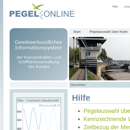
Hilfe
Link
Start
Pegelauswahl über Karte
Newsletter
Hilfe
Elbe - Cuxhaven Steubenhöft
Pegelauswahl übe
Kennzeichnende 
Zeitbezug der Me