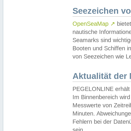
Seezeichen v
OpenSeaMap
↗
biete
nautische Information
Seamarks sind wichtig
Booten und Schiffen i
von Seezeichen wie Le
Aktualität der
PEGELONLINE erhält u
Im Binnenbereich wird 
Messwerte von Zeitreih
Minuten. Abweichungen
Fehlern bei der Daten
sein.