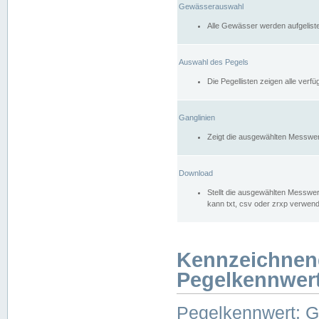
Gewässerauswahl
Alle Gewässer werden aufgelist
Auswahl des Pegels
Die Pegellisten zeigen alle ver
Ganglinien
Zeigt die ausgewählten Messwer
Download
Stellt die ausgewählten Messwer
kann txt, csv oder zrxp verwen
Kennzeichnen
Pegelkennwer
Pegelkennwert: 