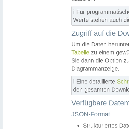
ℹ️ Für programmatisch
Werte stehen auch d
Zugriff auf die D
Um die Daten herunter
Tabelle
zu einem gewün
Sie dann die Option z
Diagrammanzeige.
ℹ️ Eine detaillierte
Schr
den gesamten Downlo
Verfügbare Daten
JSON-Format
Strukturiertes Da