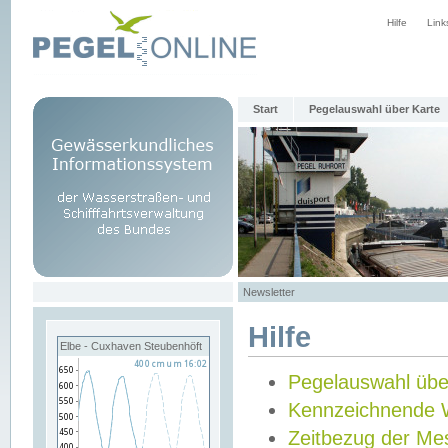
Hilfe
Link
Start
Pegelauswahl über Karte
Newsletter
Hilfe
Elbe - Cuxhaven Steubenhöft
Pegelauswahl übe
Kennzeichnende 
Zeitbezug der Me