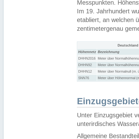
Messpunkten. Höhensy
Im 19. Jahrhundert wu
etabliert, an welchen 
zentimetergenau gem
Deutschland
Höhennetz
Bezeichnung
DHHN2016
Meter über Normalhöhennul
DHHN92
Meter über Normalhöhennul
DHHN12
Meter über Normalnull (m. 
SNN76
Meter über Höhennormal (m
Einzugsgebiet
Unter Einzugsgebiet v
unterirdisches Wasser
Allgemeine Bestandtei