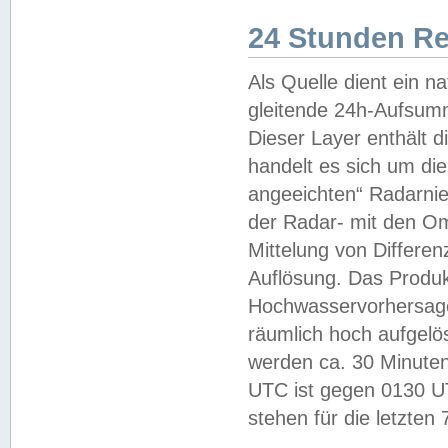
24 Stunden R
Als Quelle dient ein n
gleitende 24h-Aufsum
Dieser Layer enthält
handelt es sich um di
angeeichten“ Radarnie
der Radar- mit den O
Mittelung von Differe
Auflösung. Das Produk
Hochwasservorhersagez
räumlich hoch aufgelö
werden ca. 30 Minuten
UTC ist gegen 0130 UTC
stehen für die letzten