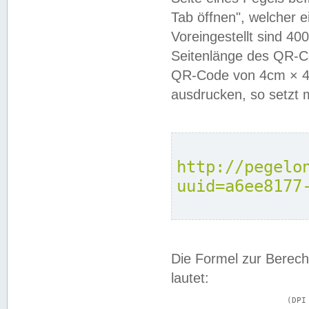
Tab öffnen", welcher 
Voreingestellt sind 4
Seitenlänge des QR-C
QR-Code von 4cm × 4c
ausdrucken, so setzt 
http://pegelo
uuid=a6ee8177
Die Formel zur Berech
lautet:
			(DPI × Druckkantenlänge in cm) ÷ 2,54 = Kantenlänge in Pixel
