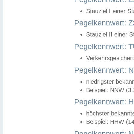
Stauziel I einer S
Pegelkennwert: Z
Stauziel II einer 
Pegelkennwert:
Verkehrsgesichert
Pegelkennwert:
niedrigster bekan
Beispiel: NNW (3
Pegelkennwert:
höchster bekannt
Beispiel: HHW (1
Pegelkennwert: 