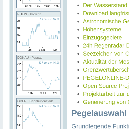
Der Wasserstand
Download langfris
RHEIN - Koblenz
Astronomische Gez
Höhensysteme
Einzugsgebiete
24h Regenradar
Seezeichen von 
DONAU - Passau
Aktualität der Me
Grenzwertübersch
PEGELONLINE-Di
Open Source Projek
Projektarbeit zur
Generierung von 
ODER - Eisenhüttenstadt
Pegelauswahl 
Grundlegende Funkti