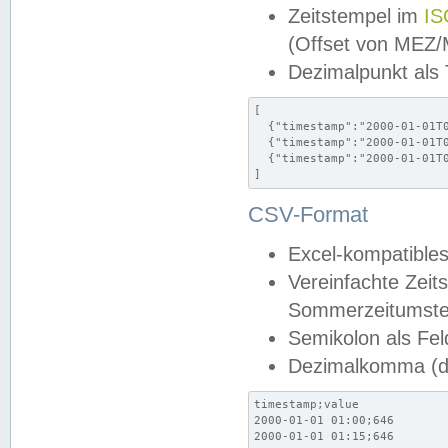
Zeitstempel im
IS
(Offset von MEZ
Dezimalpunkt als
[

  {"timestamp":"2000-01-01T0
  {"timestamp":"2000-01-01T0
  {"timestamp":"2000-01-01T0
]
CSV-Format
Excel-kompatibles
Vereinfachte Zeit
Sommerzeitumstel
Semikolon als Fel
Dezimalkomma (de
timestamp;value

2000-01-01 01:00;646

2000-01-01 01:15;646
