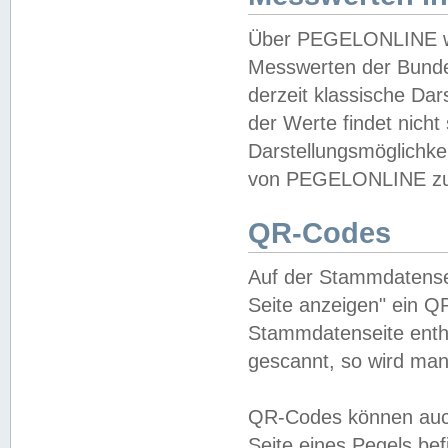
Über PEGELONLINE wer
Messwerten der Bundes
derzeit klassische Da
der Werte findet nicht 
Darstellungsmöglichkei
von PEGELONLINE zu 
QR-Codes
Auf der Stammdatensei
Seite anzeigen" ein Q
Stammdatenseite enthä
gescannt, so wird man
QR-Codes können auc
Seite eines Pegels be