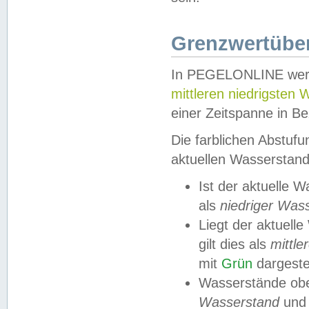
Grenzwertüber
In PEGELONLINE werde
mittleren niedrigsten
einer Zeitspanne in Be
Die farblichen Abstuf
aktuellen Wasserstand
Ist der aktuelle 
als
niedriger Was
Liegt der aktue
gilt dies als
mittle
mit
Grün
dargestel
Wasserstände obe
Wasserstand
und