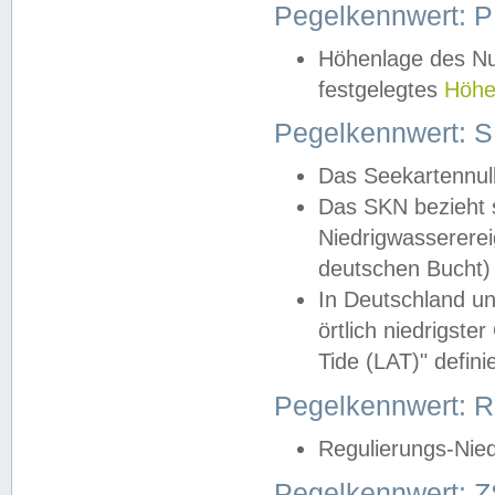
Pegelkennwert: 
Höhenlage des Nul
festgelegtes
Höhe
Pegelkennwert: 
Das Seekartennull
Das SKN bezieht s
Niedrigwassererei
deutschen Bucht) 
In Deutschland un
örtlich niedrigst
Tide (LAT)" definie
Pegelkennwert:
Regulierungs-Nie
Pegelkennwert: Z