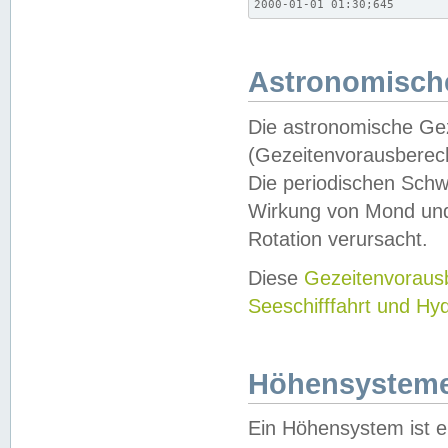
2000-01-01 01:30;645
Astronomische
Die astronomische Gez
(Gezeitenvorausberec
Die periodischen Schw
Wirkung von Mond und
Rotation verursacht.
Diese
Gezeitenvorau
Seeschifffahrt und Hy
Höhensystem
Ein Höhensystem ist e