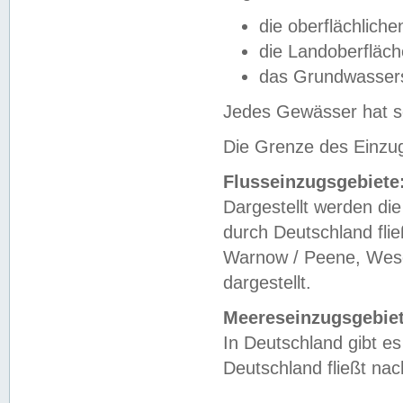
die oberflächlich
die Landoberfläc
das Grundwasser
Jedes Gewässer hat se
Die Grenze des Einzug
Flusseinzugsgebiete
Dargestellt werden die
durch Deutschland fli
Warnow / Peene, Weser
dargestellt.
Meereseinzugsgebiet
In Deutschland gibt 
Deutschland fließt n