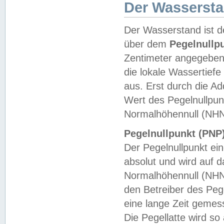
Der Wasserst
Der Wasserstand ist d
über dem
Pegelnullp
Zentimeter angegeben
die lokale Wassertie
aus. Erst durch die A
Wert des Pegelnullpun
Normalhöhennull (NHN
Pegelnullpunkt (PNP)
Der Pegelnullpunkt ei
absolut und wird auf
Normalhöhennull (NHN
den Betreiber des Pege
eine lange Zeit geme
Die Pegellatte wird s