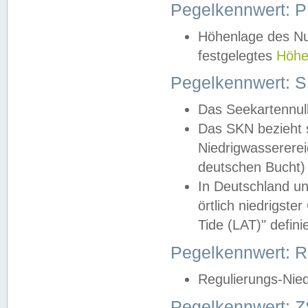
Pegelkennwert: 
Höhenlage des Nul
festgelegtes
Höhe
Pegelkennwert: 
Das Seekartennull
Das SKN bezieht s
Niedrigwassererei
deutschen Bucht) 
In Deutschland un
örtlich niedrigst
Tide (LAT)" definie
Pegelkennwert:
Regulierungs-Nie
Pegelkennwert: Z