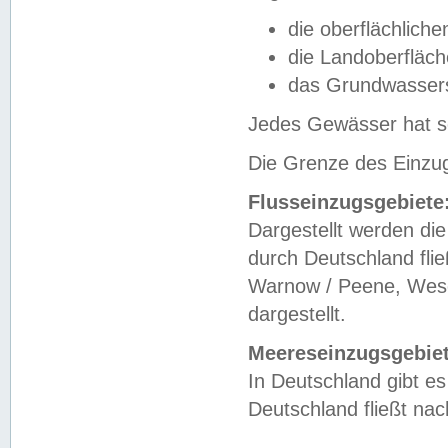
die oberflächlich
die Landoberfläc
das Grundwasser
Jedes Gewässer hat se
Die Grenze des Einzug
Flusseinzugsgebiete
Dargestellt werden die
durch Deutschland fli
Warnow / Peene, Weser
dargestellt.
Meereseinzugsgebiet
In Deutschland gibt 
Deutschland fließt n