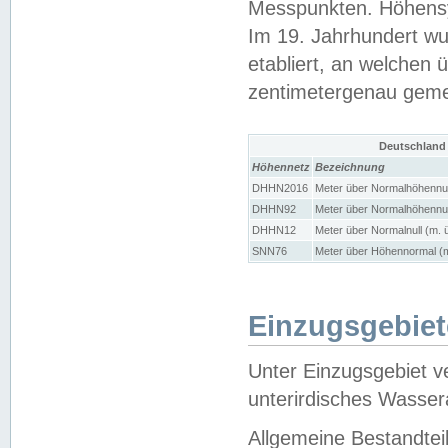
Messpunkten. Höhensy
Im 19. Jahrhundert wu
etabliert, an welchen 
zentimetergenau gem
Deutschland
Höhennetz
Bezeichnung
DHHN2016
Meter über Normalhöhennul
DHHN92
Meter über Normalhöhennul
DHHN12
Meter über Normalnull (m. 
SNN76
Meter über Höhennormal (m
Einzugsgebiet
Unter Einzugsgebiet v
unterirdisches Wasser
Allgemeine Bestandtei