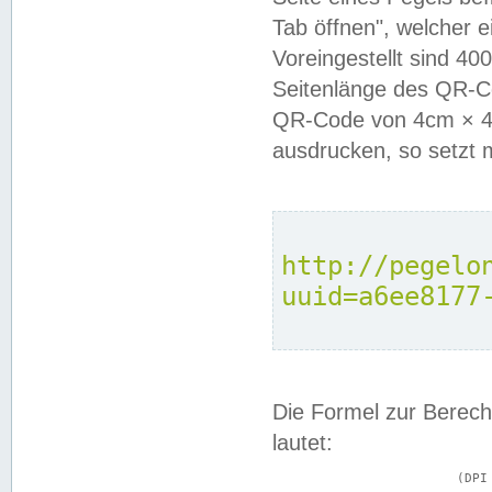
Tab öffnen", welcher 
Voreingestellt sind 4
Seitenlänge des QR-C
QR-Code von 4cm × 4c
ausdrucken, so setzt 
http://pegelo
uuid=a6ee8177
Die Formel zur Berech
lautet:
			(DPI × Druckkantenlänge in cm) ÷ 2,54 = Kantenlänge in Pixel
