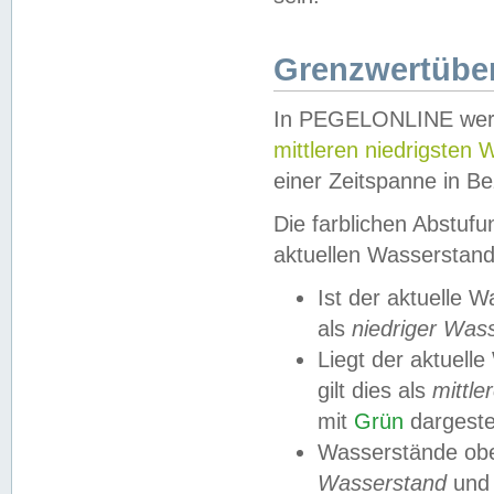
Grenzwertüber
In PEGELONLINE werde
mittleren niedrigsten
einer Zeitspanne in Be
Die farblichen Abstuf
aktuellen Wasserstand
Ist der aktuelle 
als
niedriger Was
Liegt der aktue
gilt dies als
mittle
mit
Grün
dargestel
Wasserstände obe
Wasserstand
und