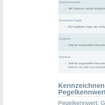
Gewässerauswahl
Alle Gewässer werden aufgelist
Auswahl des Pegels
Die Pegellisten zeigen alle ver
Ganglinien
Zeigt die ausgewählten Messwer
Download
Stellt die ausgewählten Messwer
kann txt, csv oder zrxp verwen
Kennzeichnen
Pegelkennwer
Pegelkennwert: 