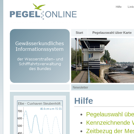
Hilfe
Link
Start
Pegelauswahl über Karte
Newsletter
Hilfe
Elbe - Cuxhaven Steubenhöft
Pegelauswahl übe
Kennzeichnende 
Zeitbezug der Me