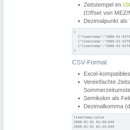
Zeitstempel im
IS
(Offset von MEZ
Dezimalpunkt als
[

  {"timestamp":"2000-01-01T0
  {"timestamp":"2000-01-01T0
  {"timestamp":"2000-01-01T0
]
CSV-Format
Excel-kompatibles
Vereinfachte Zeit
Sommerzeitumstel
Semikolon als Fel
Dezimalkomma (de
timestamp;value

2000-01-01 01:00;646

2000-01-01 01:15;646
