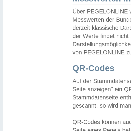
Über PEGELONLINE wer
Messwerten der Bundes
derzeit klassische Da
der Werte findet nicht 
Darstellungsmöglichkei
von PEGELONLINE zu 
QR-Codes
Auf der Stammdatensei
Seite anzeigen" ein Q
Stammdatenseite enthä
gescannt, so wird man
QR-Codes können auc
Seite eines Pegels be