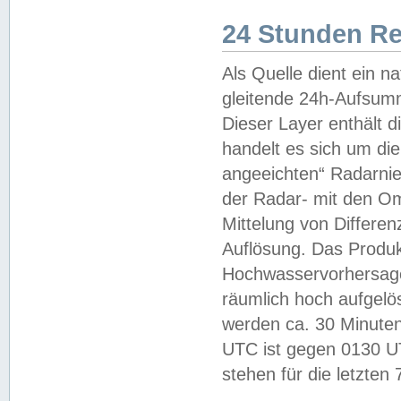
24 Stunden R
Als Quelle dient ein n
gleitende 24h-Aufsum
Dieser Layer enthält
handelt es sich um di
angeeichten“ Radarnie
der Radar- mit den O
Mittelung von Differe
Auflösung. Das Produk
Hochwasservorhersagez
räumlich hoch aufgelö
werden ca. 30 Minuten
UTC ist gegen 0130 UTC
stehen für die letzten