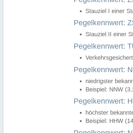
Stauziel I einer S
Pegelkennwert: Z
Stauziel II einer 
Pegelkennwert:
Verkehrsgesichert
Pegelkennwert:
niedrigster bekan
Beispiel: NNW (3
Pegelkennwert:
höchster bekannt
Beispiel: HHW (1
Pegelkennwert: 