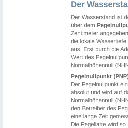
Der Wasserst
Der Wasserstand ist d
über dem
Pegelnullp
Zentimeter angegeben
die lokale Wassertie
aus. Erst durch die A
Wert des Pegelnullpun
Normalhöhennull (NHN
Pegelnullpunkt (PNP)
Der Pegelnullpunkt ei
absolut und wird auf
Normalhöhennull (NHN
den Betreiber des Pege
eine lange Zeit geme
Die Pegellatte wird s