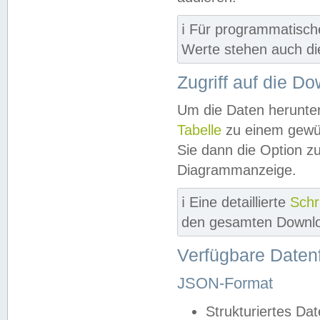
ℹ️ Für programmatisch
Werte stehen auch d
Zugriff auf die D
Um die Daten herunter
Tabelle
zu einem gewün
Sie dann die Option z
Diagrammanzeige.
ℹ️ Eine detaillierte
Schr
den gesamten Downlo
Verfügbare Daten
JSON-Format
Strukturiertes Da