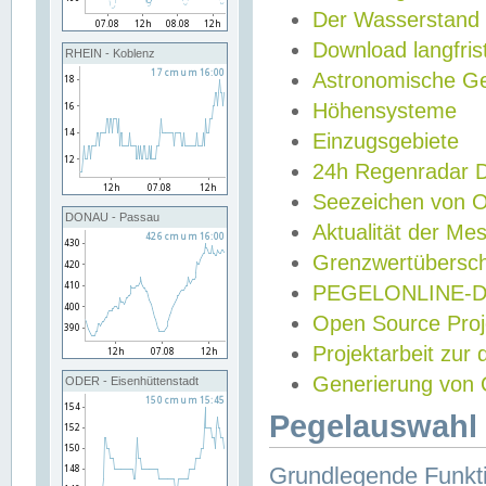
Der Wasserstand
Download langfris
RHEIN - Koblenz
Astronomische Gez
Höhensysteme
Einzugsgebiete
24h Regenradar
Seezeichen von 
DONAU - Passau
Aktualität der Me
Grenzwertübersch
PEGELONLINE-Di
Open Source Projek
Projektarbeit zur
Generierung von 
ODER - Eisenhüttenstadt
Pegelauswahl 
Grundlegende Funkti