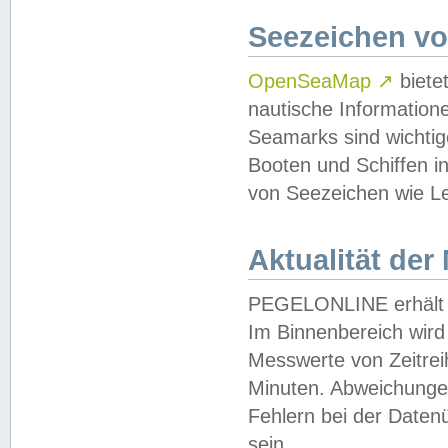
Seezeichen v
OpenSeaMap
↗
biete
nautische Information
Seamarks sind wichtig
Booten und Schiffen i
von Seezeichen wie Le
Aktualität der
PEGELONLINE erhält u
Im Binnenbereich wird 
Messwerte von Zeitreih
Minuten. Abweichungen
Fehlern bei der Daten
sein.