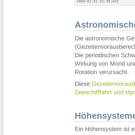
2000-01-01 01:30;645
Astronomische
Die astronomische Gez
(Gezeitenvorausberec
Die periodischen Schw
Wirkung von Mond und
Rotation verursacht.
Diese
Gezeitenvorau
Seeschifffahrt und Hy
Höhensystem
Ein Höhensystem ist e