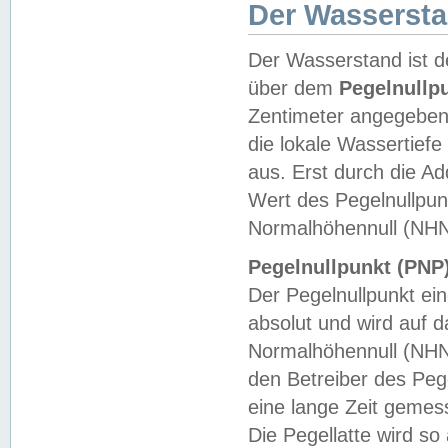
Der Wasserst
Der Wasserstand ist d
über dem
Pegelnullp
Zentimeter angegeben
die lokale Wassertie
aus. Erst durch die A
Wert des Pegelnullpun
Normalhöhennull (NHN
Pegelnullpunkt (PNP)
Der Pegelnullpunkt ei
absolut und wird auf
Normalhöhennull (NHN
den Betreiber des Pege
eine lange Zeit geme
Die Pegellatte wird s