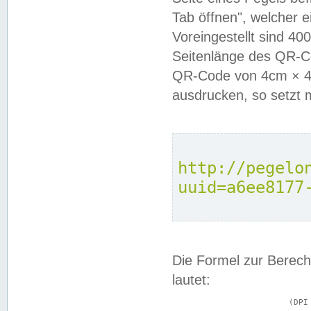
Tab öffnen", welcher 
Voreingestellt sind 4
Seitenlänge des QR-C
QR-Code von 4cm × 4c
ausdrucken, so setzt 
http://pegelo
uuid=a6ee8177
Die Formel zur Berech
lautet:
			(DPI × Druckkantenlänge in cm) ÷ 2,54 = Kantenlänge in Pixel
