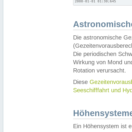
2000-01-01 01:30;645
Astronomische
Die astronomische Gez
(Gezeitenvorausberec
Die periodischen Schw
Wirkung von Mond und
Rotation verursacht.
Diese
Gezeitenvorau
Seeschifffahrt und Hy
Höhensystem
Ein Höhensystem ist e