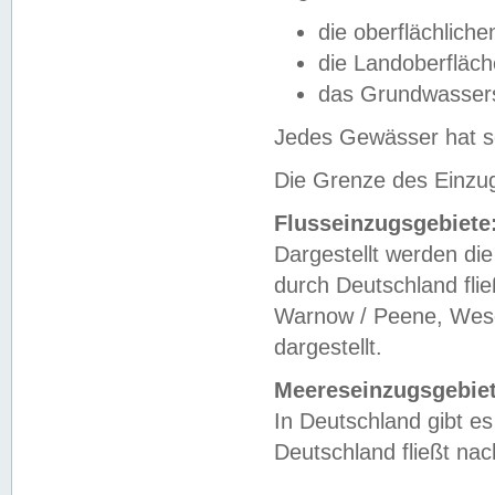
die oberflächlich
die Landoberfläc
das Grundwasser
Jedes Gewässer hat se
Die Grenze des Einzug
Flusseinzugsgebiete
Dargestellt werden die
durch Deutschland fli
Warnow / Peene, Weser
dargestellt.
Meereseinzugsgebiet
In Deutschland gibt 
Deutschland fließt n