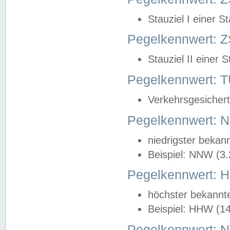
Stauziel I einer S
Pegelkennwert: Z
Stauziel II einer 
Pegelkennwert:
Verkehrsgesichert
Pegelkennwert:
niedrigster bekan
Beispiel: NNW (3
Pegelkennwert:
höchster bekannt
Beispiel: HHW (1
Pegelkennwert: 