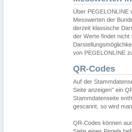
Über PEGELONLINE wer
Messwerten der Bundes
derzeit klassische Da
der Werte findet nicht 
Darstellungsmöglichkei
von PEGELONLINE zu 
QR-Codes
Auf der Stammdatensei
Seite anzeigen" ein Q
Stammdatenseite enthä
gescannt, so wird man
QR-Codes können auc
Seite eines Pegels be