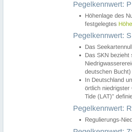
Pegelkennwert: 
Höhenlage des Nul
festgelegtes
Höhe
Pegelkennwert: 
Das Seekartennull
Das SKN bezieht s
Niedrigwassererei
deutschen Bucht) 
In Deutschland un
örtlich niedrigst
Tide (LAT)" definie
Pegelkennwert:
Regulierungs-Nie
Pegelkennwert: Z