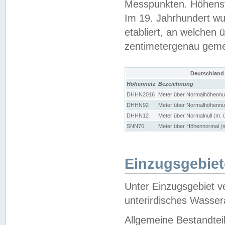
Messpunkten. Höhensy
Im 19. Jahrhundert wu
etabliert, an welchen 
zentimetergenau gem
Deutschland
Höhennetz
Bezeichnung
DHHN2016
Meter über Normalhöhennul
DHHN92
Meter über Normalhöhennul
DHHN12
Meter über Normalnull (m. 
SNN76
Meter über Höhennormal (m
Einzugsgebiet
Unter Einzugsgebiet v
unterirdisches Wasser
Allgemeine Bestandtei