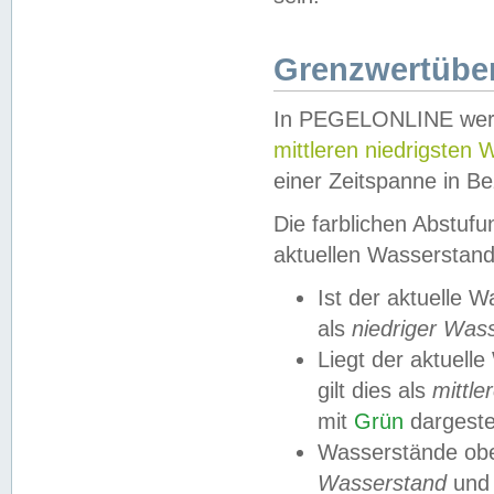
Grenzwertüber
In PEGELONLINE werde
mittleren niedrigsten
einer Zeitspanne in Be
Die farblichen Abstuf
aktuellen Wasserstand
Ist der aktuelle 
als
niedriger Was
Liegt der aktue
gilt dies als
mittle
mit
Grün
dargestel
Wasserstände obe
Wasserstand
und