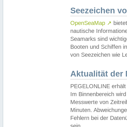
Seezeichen v
OpenSeaMap
↗
biete
nautische Information
Seamarks sind wichtig
Booten und Schiffen i
von Seezeichen wie Le
Aktualität der
PEGELONLINE erhält u
Im Binnenbereich wird 
Messwerte von Zeitreih
Minuten. Abweichungen
Fehlern bei der Daten
sein.