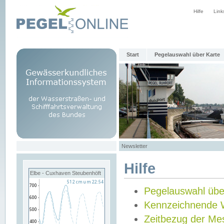
Hilfe
Link
Start
Pegelauswahl über Karte
Newsletter
Hilfe
Elbe - Cuxhaven Steubenhöft
Pegelauswahl übe
Kennzeichnende 
Zeitbezug der Me