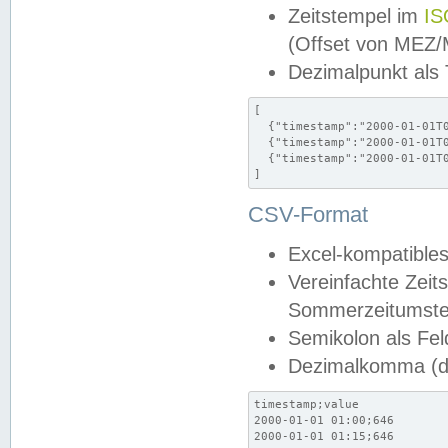
Zeitstempel im
IS
(Offset von MEZ
Dezimalpunkt als
[

  {"timestamp":"2000-01-01T0
  {"timestamp":"2000-01-01T0
  {"timestamp":"2000-01-01T0
]
CSV-Format
Excel-kompatibles
Vereinfachte Zeit
Sommerzeitumstel
Semikolon als Fel
Dezimalkomma (de
timestamp;value

2000-01-01 01:00;646

2000-01-01 01:15;646
