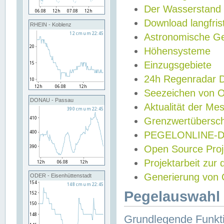
Der Wasserstand
Download langfris
RHEIN - Koblenz
Astronomische Gez
Höhensysteme
Einzugsgebiete
24h Regenradar
Seezeichen von 
DONAU - Passau
Aktualität der Me
Grenzwertübersch
PEGELONLINE-Di
Open Source Projek
Projektarbeit zur
Generierung von 
ODER - Eisenhüttenstadt
Pegelauswahl 
Grundlegende Funkti