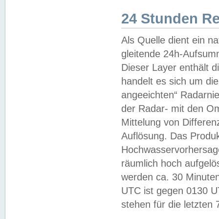
24 Stunden R
Als Quelle dient ein n
gleitende 24h-Aufsum
Dieser Layer enthält
handelt es sich um di
angeeichten“ Radarnie
der Radar- mit den O
Mittelung von Differe
Auflösung. Das Produk
Hochwasservorhersagez
räumlich hoch aufgelö
werden ca. 30 Minuten
UTC ist gegen 0130 UTC
stehen für die letzten