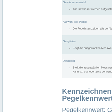
Gewässerauswahl
Alle Gewässer werden aufgelist
Auswahl des Pegels
Die Pegellisten zeigen alle ver
Ganglinien
Zeigt die ausgewählten Messwer
Download
Stellt die ausgewählten Messwer
kann txt, csv oder zrxp verwen
Kennzeichnen
Pegelkennwer
Pegelkennwert: 