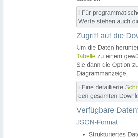
ℹ️ Für programmatisch
Werte stehen auch d
Zugriff auf die D
Um die Daten herunter
Tabelle
zu einem gewün
Sie dann die Option z
Diagrammanzeige.
ℹ️ Eine detaillierte
Schr
den gesamten Downlo
Verfügbare Daten
JSON-Format
Strukturiertes Da