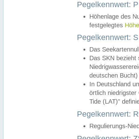
Pegelkennwert: 
Höhenlage des Nul
festgelegtes
Höhe
Pegelkennwert: 
Das Seekartennull
Das SKN bezieht s
Niedrigwassererei
deutschen Bucht) 
In Deutschland un
örtlich niedrigst
Tide (LAT)" definie
Pegelkennwert:
Regulierungs-Nie
Pegelkennwert: Z