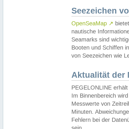
Seezeichen v
OpenSeaMap
↗
biete
nautische Information
Seamarks sind wichtig
Booten und Schiffen i
von Seezeichen wie Le
Aktualität der
PEGELONLINE erhält u
Im Binnenbereich wird 
Messwerte von Zeitreih
Minuten. Abweichungen
Fehlern bei der Daten
sein.