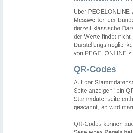
Über PEGELONLINE wer
Messwerten der Bundes
derzeit klassische Da
der Werte findet nicht 
Darstellungsmöglichkei
von PEGELONLINE zu 
QR-Codes
Auf der Stammdatensei
Seite anzeigen" ein Q
Stammdatenseite enthä
gescannt, so wird man
QR-Codes können auc
Seite eines Pegels be