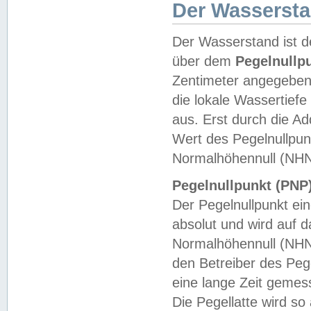
Der Wasserst
Der Wasserstand ist d
über dem
Pegelnullp
Zentimeter angegeben
die lokale Wassertie
aus. Erst durch die A
Wert des Pegelnullpun
Normalhöhennull (NHN
Pegelnullpunkt (PNP)
Der Pegelnullpunkt ei
absolut und wird auf
Normalhöhennull (NHN
den Betreiber des Pege
eine lange Zeit geme
Die Pegellatte wird s