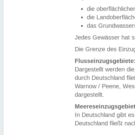
die oberflächlich
die Landoberfläc
das Grundwasser
Jedes Gewässer hat se
Die Grenze des Einzug
Flusseinzugsgebiete
Dargestellt werden die
durch Deutschland fli
Warnow / Peene, Weser
dargestellt.
Meereseinzugsgebiet
In Deutschland gibt 
Deutschland fließt n