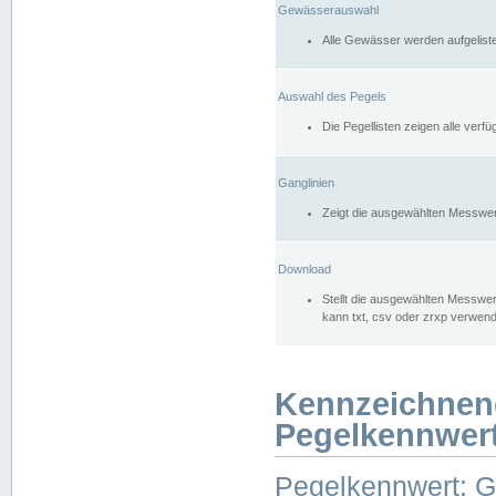
Gewässerauswahl
Alle Gewässer werden aufgelist
Auswahl des Pegels
Die Pegellisten zeigen alle ver
Ganglinien
Zeigt die ausgewählten Messwer
Download
Stellt die ausgewählten Messwer
kann txt, csv oder zrxp verwen
Kennzeichnen
Pegelkennwer
Pegelkennwert: 