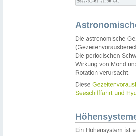
2000-01-01 01:30;645
Astronomische
Die astronomische Gez
(Gezeitenvorausberec
Die periodischen Schw
Wirkung von Mond und
Rotation verursacht.
Diese
Gezeitenvorau
Seeschifffahrt und Hy
Höhensystem
Ein Höhensystem ist e