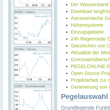
Der Wasserstand
Download langfris
RHEIN - Koblenz
Astronomische Gez
Höhensysteme
Einzugsgebiete
24h Regenradar
Seezeichen von 
DONAU - Passau
Aktualität der Me
Grenzwertübersch
PEGELONLINE-Di
Open Source Projek
Projektarbeit zur
Generierung von 
ODER - Eisenhüttenstadt
Pegelauswahl 
Grundlegende Funkti