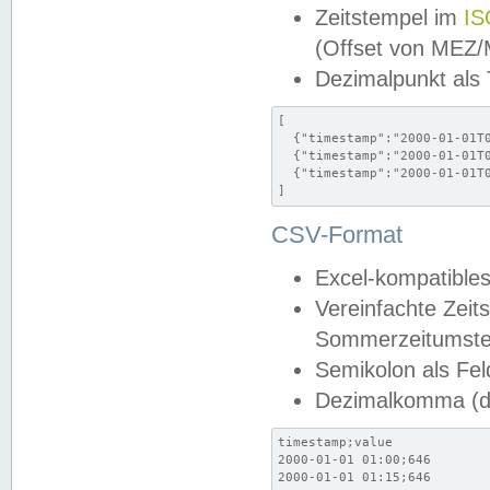
Zeitstempel im
IS
(Offset von MEZ
Dezimalpunkt als
[

  {"timestamp":"2000-01-01T0
  {"timestamp":"2000-01-01T0
  {"timestamp":"2000-01-01T0
]
CSV-Format
Excel-kompatibles
Vereinfachte Zeit
Sommerzeitumstel
Semikolon als Fel
Dezimalkomma (de
timestamp;value

2000-01-01 01:00;646

2000-01-01 01:15;646
