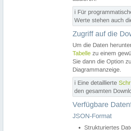
ℹ️ Für programmatisch
Werte stehen auch d
Zugriff auf die D
Um die Daten herunter
Tabelle
zu einem gewün
Sie dann die Option z
Diagrammanzeige.
ℹ️ Eine detaillierte
Schr
den gesamten Downlo
Verfügbare Daten
JSON-Format
Strukturiertes Da