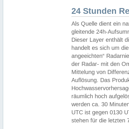
24 Stunden R
Als Quelle dient ein n
gleitende 24h-Aufsum
Dieser Layer enthält
handelt es sich um di
angeeichten“ Radarnie
der Radar- mit den O
Mittelung von Differe
Auflösung. Das Produk
Hochwasservorhersagez
räumlich hoch aufgelö
werden ca. 30 Minuten
UTC ist gegen 0130 UTC
stehen für die letzten