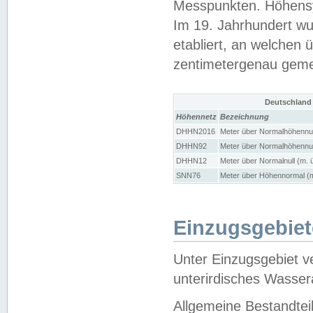
Messpunkten. Höhensy
Im 19. Jahrhundert wu
etabliert, an welchen 
zentimetergenau gem
Deutschland
Höhennetz
Bezeichnung
DHHN2016
Meter über Normalhöhennul
DHHN92
Meter über Normalhöhennul
DHHN12
Meter über Normalnull (m. 
SNN76
Meter über Höhennormal (m
Einzugsgebiet
Unter Einzugsgebiet v
unterirdisches Wasser
Allgemeine Bestandtei