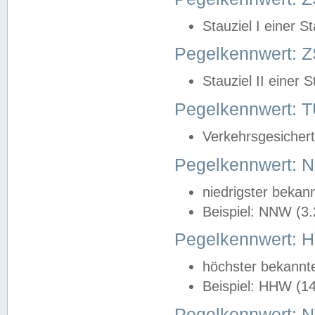
Stauziel I einer S
Pegelkennwert: Z
Stauziel II einer 
Pegelkennwert:
Verkehrsgesichert
Pegelkennwert:
niedrigster bekan
Beispiel: NNW (3
Pegelkennwert:
höchster bekannt
Beispiel: HHW (1
Pegelkennwert: 