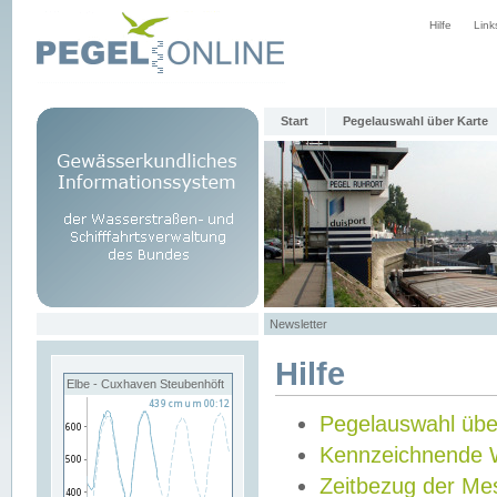
Hilfe
Link
Start
Pegelauswahl über Karte
Newsletter
Hilfe
Elbe - Cuxhaven Steubenhöft
Pegelauswahl übe
Kennzeichnende 
Zeitbezug der Me