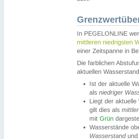
Grenzwertüber
In PEGELONLINE werde
mittleren niedrigsten
einer Zeitspanne in Be
Die farblichen Abstuf
aktuellen Wasserstand
Ist der aktuelle 
als
niedriger Was
Liegt der aktue
gilt dies als
mittle
mit
Grün
dargestel
Wasserstände obe
Wasserstand
und