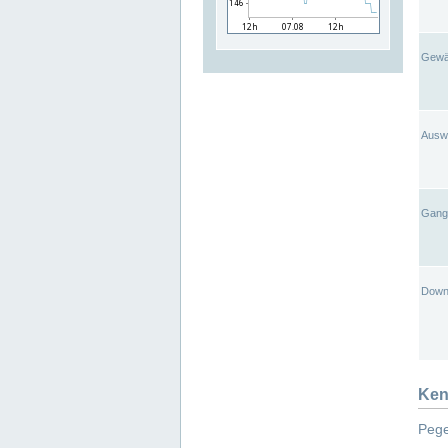
Gewä
Ausw
Gangl
Down
Ken
Pege