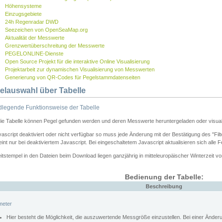
Höhensysteme
Einzugsgebiete
24h Regenradar DWD
Seezeichen von OpenSeaMap.org
Aktualität der Messwerte
Grenzwertüberschreitung der Messwerte
PEGELONLINE-Dienste
Open Source Projekt für die interaktive Online Visualisierung
Projektarbeit zur dynamischen Visualisierung von Messwerten
Generierung von QR-Codes für Pegelstammdatenseiten
elauswahl über Tabelle
legende Funktionsweise der Tabelle
die Tabelle können Pegel gefunden werden und deren Messwerte heruntergeladen oder visuali
vascript deaktiviert oder nicht verfügbar so muss jede Änderung mit der Bestätigung des "Filt
int nur bei deaktiviertem Javascript. Bei eingeschaltetem Javascript aktualisieren sich alle 
itstempel in den Dateien beim Download liegen ganzjährig in mitteleuropäischer Winterzeit vo
Bedienung der Tabelle:
Beschreibung
meter
Hier besteht die Möglichkeit, die auszuwertende Messgröße einzustellen. Bei einer Ände