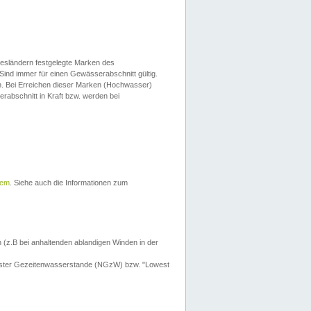
esländern festgelegte Marken des
Sind immer für einen Gewässerabschnitt gültig.
. Bei Erreichen dieser Marken (Hochwasser)
erabschnitt in Kraft bzw. werden bei
tem
. Siehe auch die Informationen zum
 (z.B bei anhaltenden ablandigen Winden in der
drigster Gezeitenwasserstande (NGzW) bzw. "Lowest