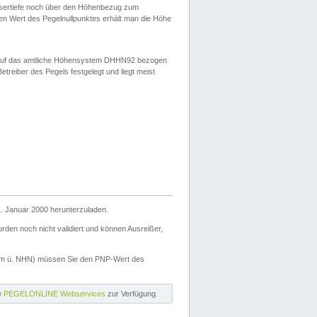
ssertiefe noch über den Höhenbezug zum
en Wert des Pegelnullpunktes erhält man die Höhe
d auf das amtliche Höhensystem DHHN92 bezogen
reiber des Pegels festgelegt und liegt meist
. Januar 2000 herunterzuladen.
den noch nicht validiert und können Ausreißer,
(m ü. NHN) müssen Sie den PNP-Wert des
ie
PEGELONLINE Webservices
zur Verfügung.