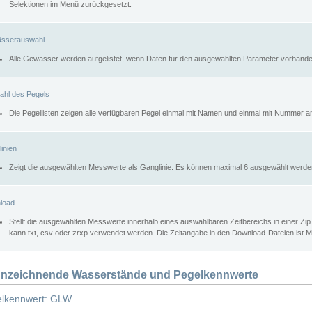
Selektionen im Menü zurückgesetzt.
sserauswahl
Alle Gewässer werden aufgelistet, wenn Daten für den ausgewählten Parameter vorhande
ahl des Pegels
Die Pegellisten zeigen alle verfügbaren Pegel einmal mit Namen und einmal mit Nummer a
inien
Zeigt die ausgewählten Messwerte als Ganglinie. Es können maximal 6 ausgewählt werde
load
Stellt die ausgewählten Messwerte innerhalb eines auswählbaren Zeitbereichs in einer Zi
kann txt, csv oder zrxp verwendet werden. Die Zeitangabe in den Download-Dateien ist 
nzeichnende Wasserstände und Pegelkennwerte
lkennwert: GLW