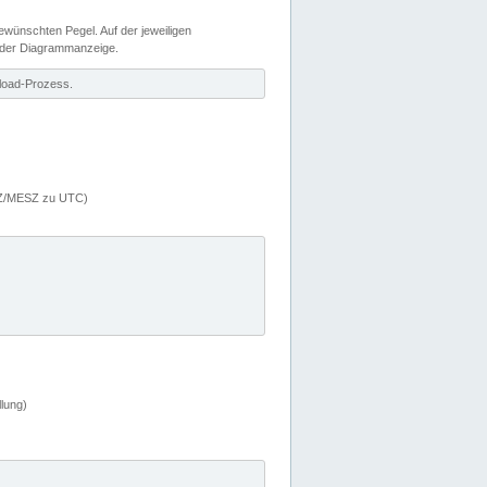
wünschten Pegel. Auf der jeweiligen
 der Diagrammanzeige.
load-Prozess.
MEZ/MESZ zu UTC)
lung)