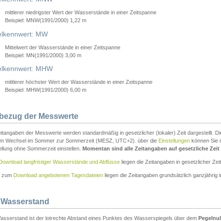
mittlerer niedrigster Wert der Wasserstände in einer Zeitspanne
Beispiel: MNW(1991/2000) 1,22 m
lkennwert: MW
Mittelwert der Wasserstände in einer Zeitspanne
Beispiel: MN(1991/2000) 3,00 m
elkennwert: MHW
mittlerer höchster Wert der Wasserstände in einer Zeitspanne
Beispiel: MHW(1991/2000) 6,00 m
tbezug der Messwerte
itangaben der Messwerte werden standardmäßig in gesetzlicher (lokaler) Zeit dargestellt. D
em Wechsel im Sommer zur Sommerzeit (MESZ, UTC+2). über die
Einstellungen
können Sie d
ellung ohne Sommerzeit einstellen.
Momentan sind alle Zeitangaben auf gesetzliche Zeit e
Download langfristiger Wasserstände und Abflüsse
liegen die Zeitangaben in gesetzlicher Zeit
n zum
Download angebotenen Tagesdateien
liegen die Zeitangaben grundsätzlich ganzjährig in
 Wasserstand
asserstand ist der lotrechte Abstand eines Punktes des Wasserspiegels über dem
Pegelnul