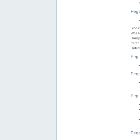
Pege
Sind 
Wasser
Hänge
treten
Unter
Pege
Pege
Pege
Pege