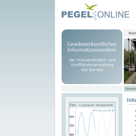
Start
Newsle
Hilf
Elbe - Cuxhaven Steubenhöft