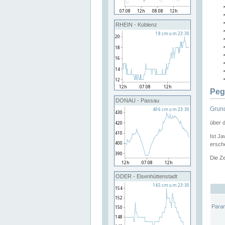
RHEIN - Koblenz
Peg
DONAU - Passau
Grund
über 
Ist Ja
ersche
Die Ze
ODER - Eisenhüttenstadt
Para