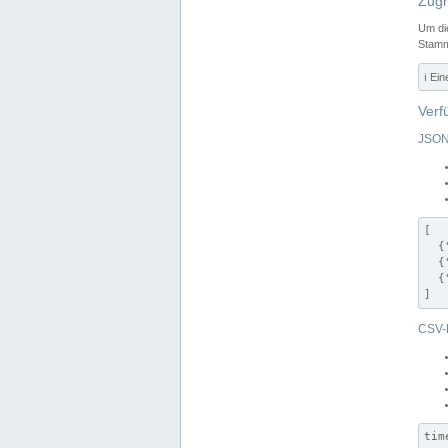
Zugr
Um di
Stamm
ℹ️ Ei
Verf
JSON
[

  {
  {
  {
]
CSV-
tim