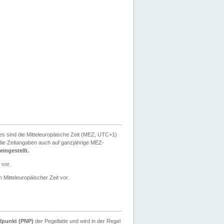
ies sind die Mitteleuropäische Zeit (MEZ, UTC+1)
ie Zeitangaben auch auf ganzjährige MEZ-
ingestellt.
 vor.
 Mitteleuropäischer Zeit vor.
lpunkt (PNP)
der Pegellatte und wird in der Regel