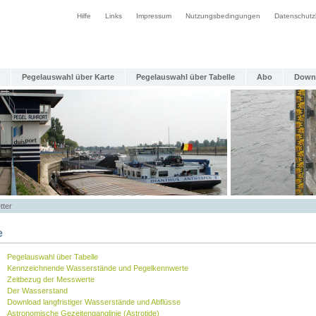
Hilfe
Links
Impressum
Nutzungsbedingungen
Datenschutz
Pegelauswahl über Karte
Pegelauswahl über Tabelle
Abo
Down
tter
e
Pegelauswahl über Tabelle
Kennzeichnende Wasserstände und Pegelkennwerte
Zeitbezug der Messwerte
Der Wasserstand
Download langfristiger Wasserstände und Abflüsse
Astronomische Gezeitenganglinie (Astrotide)