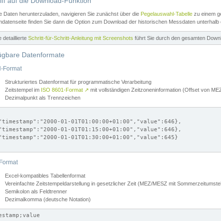
iff auf die Download-Funktion
e Daten herunterzuladen, navigieren Sie zunächst über die
Pegelauswahl-Tabelle
zu einem ge
datenseite finden Sie dann die Option zum Download der historischen Messdaten unterhalb
ne detaillierte
Schritt-für-Schritt-Anleitung mit Screenshots
führt Sie durch den gesamten Down
ügbare Datenformate
-Format
Strukturiertes Datenformat für programmatische Verarbeitung
Zeitstempel im
ISO 8601-Format
↗
mit vollständigen Zeitzoneninformation (Offset von 
Dezimalpunkt als Trennzeichen
"timestamp":"2000-01-01T01:00:00+01:00","value":646},

"timestamp":"2000-01-01T01:15:00+01:00","value":646},

"timestamp":"2000-01-01T01:30:00+01:00","value":645}

Format
Excel-kompatibles Tabellenformat
Vereinfachte Zeitstempeldarstellung in gesetzlicher Zeit (MEZ/MESZ mit Sommerzeitumstel
Semikolon als Feldtrenner
Dezimalkomma (deutsche Notation)
estamp;value
