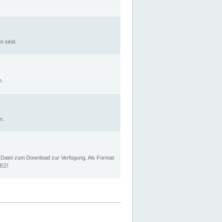
n sind.
n.
n.
p Datei zum Download zur Verfügung. Als Format
MEZ!