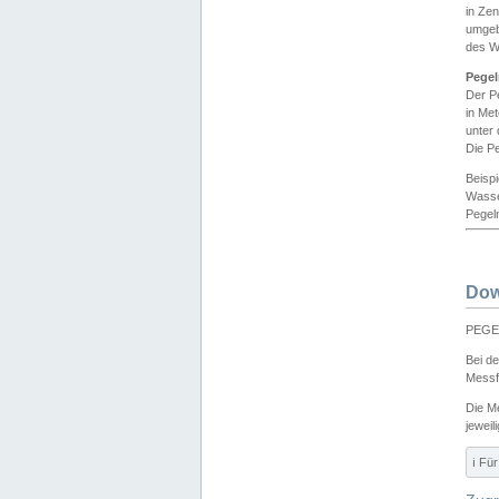
in Ze
umgeb
des W
Pegel
Der P
in Me
unter
Die Pe
Beisp
Wasse
Pegeln
Dow
PEGEL
Bei d
Messf
Die M
jeweil
ℹ️ F