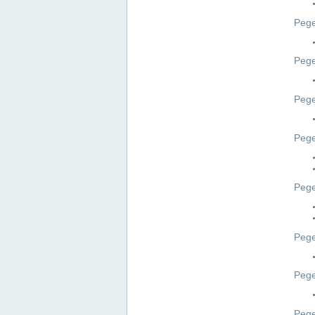
Pege
Pege
Peg
Pege
Pege
Pege
Pege
Peg