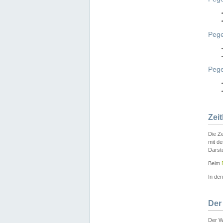
Pege
Peg
Zei
Die Ze
mit d
Darst
Beim
In de
Der
Der W