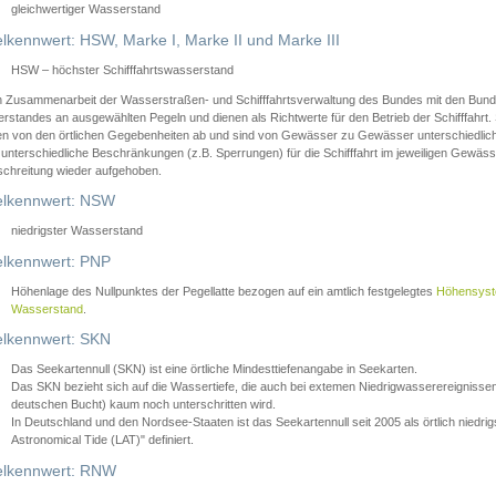
gleichwertiger Wasserstand
lkennwert: HSW, Marke I, Marke II und Marke III
HSW – höchster Schifffahrtswasserstand
in Zusammenarbeit der Wasserstraßen- und Schifffahrtsverwaltung des Bundes mit den Bund
standes an ausgewählten Pegeln und dienen als Richtwerte für den Betrieb der Schifffahrt. 
n von den örtlichen Gegebenheiten ab und sind von Gewässer zu Gewässer unterschiedlich
 unterschiedliche Beschränkungen (z.B. Sperrungen) für die Schifffahrt im jeweiligen Gewäss
schreitung wieder aufgehoben.
lkennwert: NSW
niedrigster Wasserstand
lkennwert: PNP
Höhenlage des Nullpunktes der Pegellatte bezogen auf ein amtlich festgelegtes
Höhensys
Wasserstand
.
lkennwert: SKN
Das Seekartennull (SKN) ist eine örtliche Mindesttiefenangabe in Seekarten.
Das SKN bezieht sich auf die Wassertiefe, die auch bei extemen Niedrigwasserereignissen
deutschen Bucht) kaum noch unterschritten wird.
In Deutschland und den Nordsee-Staaten ist das Seekartennull seit 2005 als örtlich nie
Astronomical Tide (LAT)" definiert.
lkennwert: RNW