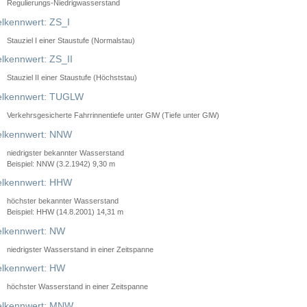
Regulierungs-Niedrigwasserstand
lkennwert: ZS_I
Stauziel I einer Staustufe (Normalstau)
lkennwert: ZS_II
Stauziel II einer Staustufe (Höchststau)
elkennwert: TUGLW
Verkehrsgesicherte Fahrrinnentiefe unter GlW (Tiefe unter GlW)
lkennwert: NNW
niedrigster bekannter Wasserstand
Beispiel: NNW (3.2.1942) 9,30 m
lkennwert: HHW
höchster bekannter Wasserstand
Beispiel: HHW (14.8.2001) 14,31 m
lkennwert: NW
niedrigster Wasserstand in einer Zeitspanne
lkennwert: HW
höchster Wasserstand in einer Zeitspanne
elkennwert: MNW