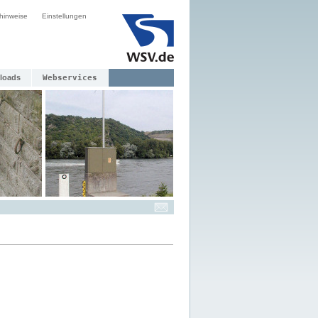
hinweise
Einstellungen
loads
Webservices