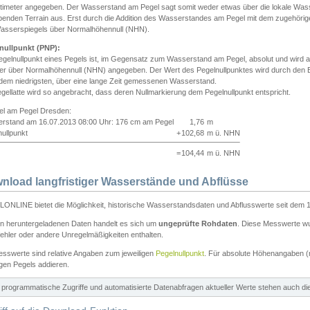
ntimeter angegeben. Der Wasserstand am Pegel sagt somit weder etwas über die lokale Wa
enden Terrain aus. Erst durch die Addition des Wasserstandes am Pegel mit dem zugehörig
asserspiegels über Normalhöhennull (NHN).
nullpunkt (PNP):
egelnullpunkt eines Pegels ist, im Gegensatz zum Wasserstand am Pegel, absolut und wir
ter über Normalhöhennull (NHN) angegeben. Der Wert des Pegelnullpunktes wird durch den Bet
 dem niedrigsten, über eine lange Zeit gemessenen Wasserstand.
gellatte wird so angebracht, dass deren Nullmarkierung dem Pegelnullpunkt entspricht.
iel am Pegel Dresden:
rstand am 16.07.2013 08:00 Uhr: 176 cm am Pegel
1,76
m
ullpunkt
+
102,68
m ü. NHN
=
104,44
m ü. NHN
nload langfristiger Wasserstände und Abflüsse
ONLINE bietet die Möglichkeit, historische Wasserstandsdaten und Abflusswerte seit dem 1
en heruntergeladenen Daten handelt es sich um
ungeprüfte Rohdaten
. Diese Messwerte wur
ehler oder andere Unregelmäßigkeiten enthalten.
esswerte sind relative Angaben zum jeweiligen
Pegelnullpunkt
. Für absolute Höhenangaben 
igen Pegels addieren.
ür programmatische Zugriffe und automatisierte Datenabfragen aktueller Werte stehen auch d