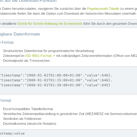
iff auf die Download-Funktion
e Daten herunterzuladen, navigieren Sie zunächst über die
Pegelauswahl-Tabelle
zu einem ge
datenseite finden Sie dann die Option zum Download der historischen Messdaten unterhalb
ne detaillierte
Schritt-für-Schritt-Anleitung mit Screenshots
führt Sie durch den gesamten Down
ügbare Datenformate
-Format
Strukturiertes Datenformat für programmatische Verarbeitung
Zeitstempel im
ISO 8601-Format
↗
mit vollständigen Zeitzoneninformation (Offset von 
Dezimalpunkt als Trennzeichen
"timestamp":"2000-01-01T01:00:00+01:00","value":646},

"timestamp":"2000-01-01T01:15:00+01:00","value":646},

"timestamp":"2000-01-01T01:30:00+01:00","value":645}

Format
Excel-kompatibles Tabellenformat
Vereinfachte Zeitstempeldarstellung in gesetzlicher Zeit (MEZ/MESZ mit Sommerzeitumstel
Semikolon als Feldtrenner
Dezimalkomma (deutsche Notation)
estamp;value
