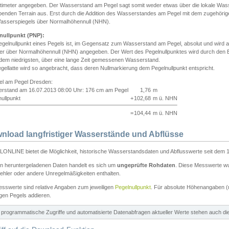
ntimeter angegeben. Der Wasserstand am Pegel sagt somit weder etwas über die lokale Wa
enden Terrain aus. Erst durch die Addition des Wasserstandes am Pegel mit dem zugehörig
asserspiegels über Normalhöhennull (NHN).
nullpunkt (PNP):
egelnullpunkt eines Pegels ist, im Gegensatz zum Wasserstand am Pegel, absolut und wir
ter über Normalhöhennull (NHN) angegeben. Der Wert des Pegelnullpunktes wird durch den Bet
 dem niedrigsten, über eine lange Zeit gemessenen Wasserstand.
gellatte wird so angebracht, dass deren Nullmarkierung dem Pegelnullpunkt entspricht.
iel am Pegel Dresden:
rstand am 16.07.2013 08:00 Uhr: 176 cm am Pegel
1,76
m
ullpunkt
+
102,68
m ü. NHN
=
104,44
m ü. NHN
nload langfristiger Wasserstände und Abflüsse
ONLINE bietet die Möglichkeit, historische Wasserstandsdaten und Abflusswerte seit dem 1
en heruntergeladenen Daten handelt es sich um
ungeprüfte Rohdaten
. Diese Messwerte wur
ehler oder andere Unregelmäßigkeiten enthalten.
esswerte sind relative Angaben zum jeweiligen
Pegelnullpunkt
. Für absolute Höhenangaben 
igen Pegels addieren.
ür programmatische Zugriffe und automatisierte Datenabfragen aktueller Werte stehen auch d