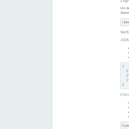
Zugr
Um di
Stamm
ℹ️ Ei
Verf
JSON
[

  {
  {
  {
]
CSV-
tim