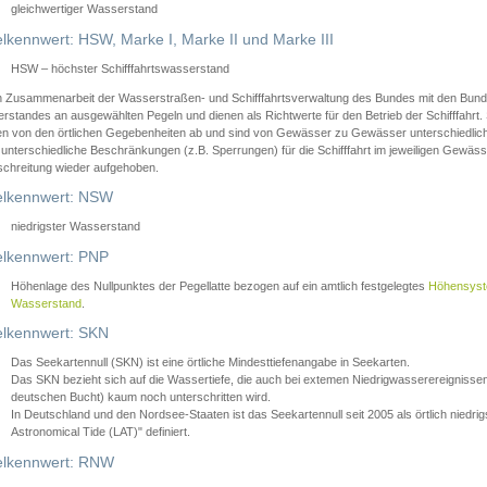
gleichwertiger Wasserstand
lkennwert: HSW, Marke I, Marke II und Marke III
HSW – höchster Schifffahrtswasserstand
in Zusammenarbeit der Wasserstraßen- und Schifffahrtsverwaltung des Bundes mit den Bund
standes an ausgewählten Pegeln und dienen als Richtwerte für den Betrieb der Schifffahrt. 
n von den örtlichen Gegebenheiten ab und sind von Gewässer zu Gewässer unterschiedlich
 unterschiedliche Beschränkungen (z.B. Sperrungen) für die Schifffahrt im jeweiligen Gewäss
schreitung wieder aufgehoben.
lkennwert: NSW
niedrigster Wasserstand
lkennwert: PNP
Höhenlage des Nullpunktes der Pegellatte bezogen auf ein amtlich festgelegtes
Höhensys
Wasserstand
.
lkennwert: SKN
Das Seekartennull (SKN) ist eine örtliche Mindesttiefenangabe in Seekarten.
Das SKN bezieht sich auf die Wassertiefe, die auch bei extemen Niedrigwasserereignissen
deutschen Bucht) kaum noch unterschritten wird.
In Deutschland und den Nordsee-Staaten ist das Seekartennull seit 2005 als örtlich nie
Astronomical Tide (LAT)" definiert.
lkennwert: RNW