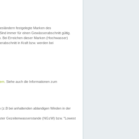
esländern festgelegte Marken des
Sind immer für einen Gewässerabschnitt gültig.
. Bei Erreichen dieser Marken (Hochwasser)
erabschnitt in Kraft bzw. werden bei
tem
. Siehe auch die Informationen zum
 (z.B bei anhaltenden ablandigen Winden in der
drigster Gezeitenwasserstande (NGzW) bzw. "Lowest