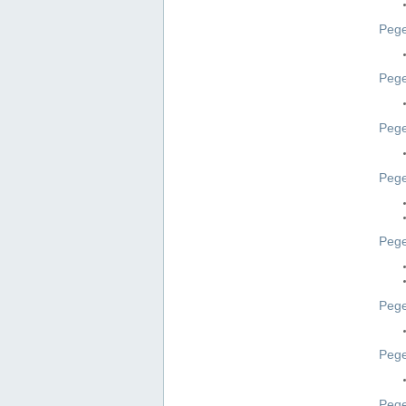
Pege
Pege
Peg
Pege
Pege
Pege
Pege
Peg