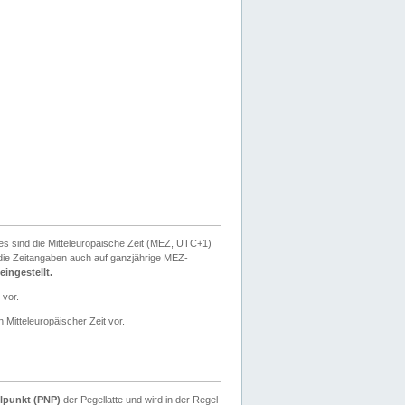
ies sind die Mitteleuropäische Zeit (MEZ, UTC+1)
ie Zeitangaben auch auf ganzjährige MEZ-
ingestellt.
 vor.
 Mitteleuropäischer Zeit vor.
lpunkt (PNP)
der Pegellatte und wird in der Regel