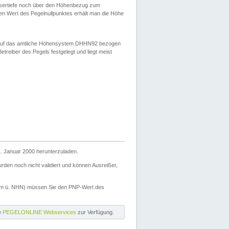
ssertiefe noch über den Höhenbezug zum
en Wert des Pegelnullpunktes erhält man die Höhe
d auf das amtliche Höhensystem DHHN92 bezogen
reiber des Pegels festgelegt und liegt meist
. Januar 2000 herunterzuladen.
den noch nicht validiert und können Ausreißer,
(m ü. NHN) müssen Sie den PNP-Wert des
ie
PEGELONLINE Webservices
zur Verfügung.