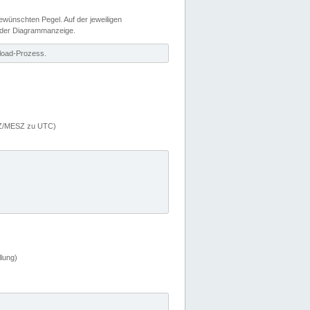
wünschten Pegel. Auf der jeweiligen
 der Diagrammanzeige.
load-Prozess.
MEZ/MESZ zu UTC)
lung)