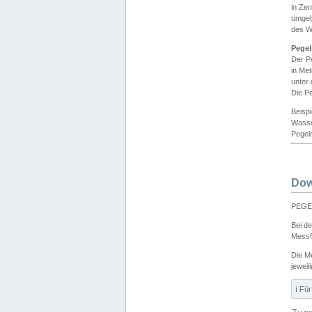
in Ze
umgeb
des W
Pegel
Der P
in Me
unter
Die Pe
Beisp
Wasse
Pegeln
Dow
PEGEL
Bei d
Messf
Die M
jeweil
ℹ️ F