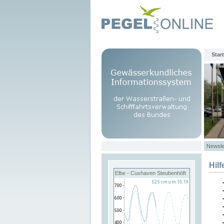
Start
Newsle
Hilf
Elbe - Cuxhaven Steubenhöft