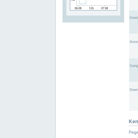
Gewä
Ausw
Gangl
Down
Ken
Pege