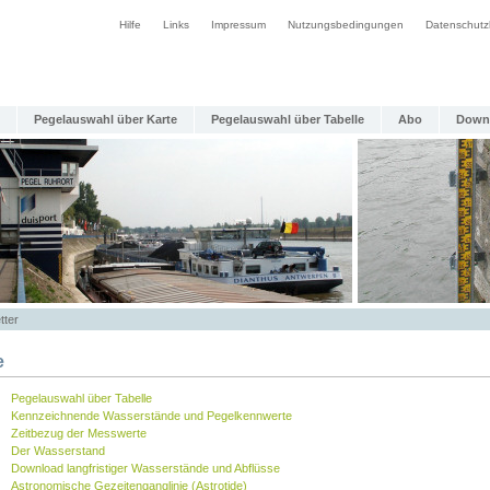
Hilfe
Links
Impressum
Nutzungsbedingungen
Datenschutz
Pegelauswahl über Karte
Pegelauswahl über Tabelle
Abo
Down
tter
e
Pegelauswahl über Tabelle
Kennzeichnende Wasserstände und Pegelkennwerte
Zeitbezug der Messwerte
Der Wasserstand
Download langfristiger Wasserstände und Abflüsse
Astronomische Gezeitenganglinie (Astrotide)