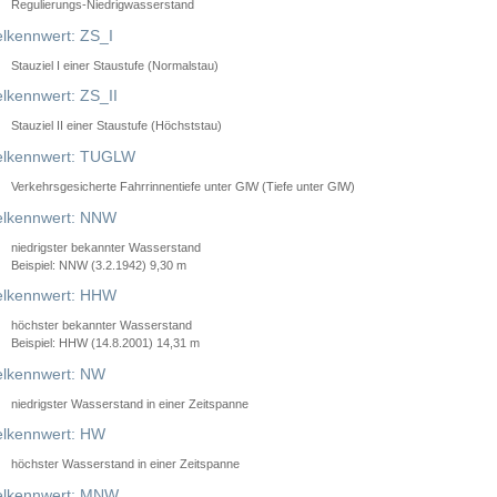
Regulierungs-Niedrigwasserstand
lkennwert: ZS_I
Stauziel I einer Staustufe (Normalstau)
lkennwert: ZS_II
Stauziel II einer Staustufe (Höchststau)
elkennwert: TUGLW
Verkehrsgesicherte Fahrrinnentiefe unter GlW (Tiefe unter GlW)
lkennwert: NNW
niedrigster bekannter Wasserstand
Beispiel: NNW (3.2.1942) 9,30 m
lkennwert: HHW
höchster bekannter Wasserstand
Beispiel: HHW (14.8.2001) 14,31 m
lkennwert: NW
niedrigster Wasserstand in einer Zeitspanne
lkennwert: HW
höchster Wasserstand in einer Zeitspanne
elkennwert: MNW