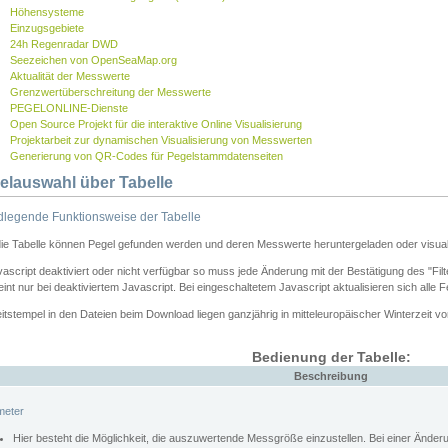
Höhensysteme
Einzugsgebiete
24h Regenradar DWD
Seezeichen von OpenSeaMap.org
Aktualität der Messwerte
Grenzwertüberschreitung der Messwerte
PEGELONLINE-Dienste
Open Source Projekt für die interaktive Online Visualisierung
Projektarbeit zur dynamischen Visualisierung von Messwerten
Generierung von QR-Codes für Pegelstammdatenseiten
elauswahl über Tabelle
legende Funktionsweise der Tabelle
die Tabelle können Pegel gefunden werden und deren Messwerte heruntergeladen oder visuali
vascript deaktiviert oder nicht verfügbar so muss jede Änderung mit der Bestätigung des "Filt
int nur bei deaktiviertem Javascript. Bei eingeschaltetem Javascript aktualisieren sich alle 
itstempel in den Dateien beim Download liegen ganzjährig in mitteleuropäischer Winterzeit vo
Bedienung der Tabelle:
Beschreibung
meter
Hier besteht die Möglichkeit, die auszuwertende Messgröße einzustellen. Bei einer Ände