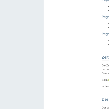
Pege
Peg
Zei
Die Ze
mit d
Darst
Beim
In de
Der
Der W