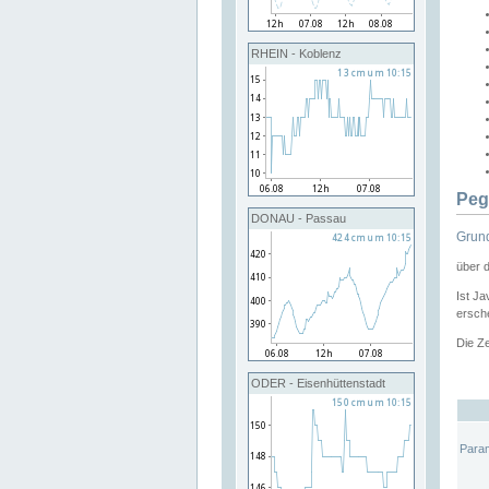
RHEIN - Koblenz
Peg
DONAU - Passau
Grund
über 
Ist Ja
ersche
Die Ze
ODER - Eisenhüttenstadt
Para