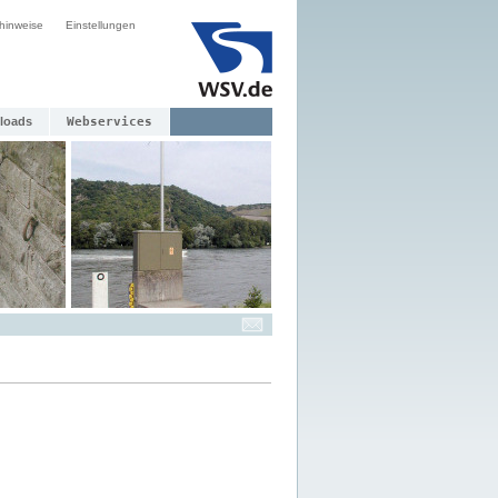
hinweise
Einstellungen
loads
Webservices