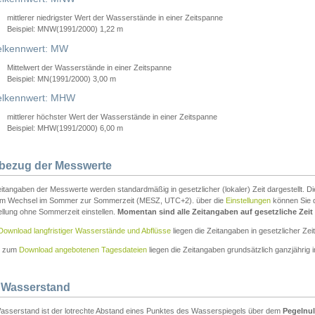
mittlerer niedrigster Wert der Wasserstände in einer Zeitspanne
Beispiel: MNW(1991/2000) 1,22 m
lkennwert: MW
Mittelwert der Wasserstände in einer Zeitspanne
Beispiel: MN(1991/2000) 3,00 m
elkennwert: MHW
mittlerer höchster Wert der Wasserstände in einer Zeitspanne
Beispiel: MHW(1991/2000) 6,00 m
tbezug der Messwerte
itangaben der Messwerte werden standardmäßig in gesetzlicher (lokaler) Zeit dargestellt. D
em Wechsel im Sommer zur Sommerzeit (MESZ, UTC+2). über die
Einstellungen
können Sie d
ellung ohne Sommerzeit einstellen.
Momentan sind alle Zeitangaben auf gesetzliche Zeit e
Download langfristiger Wasserstände und Abflüsse
liegen die Zeitangaben in gesetzlicher Zeit
n zum
Download angebotenen Tagesdateien
liegen die Zeitangaben grundsätzlich ganzjährig in
 Wasserstand
asserstand ist der lotrechte Abstand eines Punktes des Wasserspiegels über dem
Pegelnul