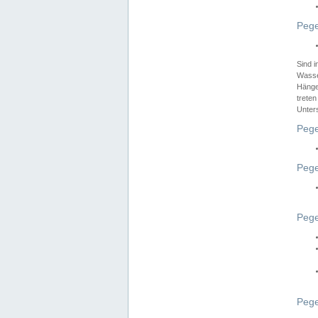
Pege
Sind 
Wasser
Hänge
treten
Unter
Pege
Pege
Pege
Pege