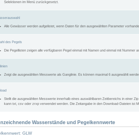
Selektionen im Menü zurückgesetzt.
sserauswahl
Alle Gewässer werden aufgelistet, wenn Daten für den ausgewählten Parameter vorhande
ahl des Pegels
Die Pegellisten zeigen alle verfügbaren Pegel einmal mit Namen und einmal mit Nummer a
inien
Zeigt die ausgewählten Messwerte als Ganglinie. Es können maximal 6 ausgewählt werde
load
Stellt die ausgewählten Messwerte innerhalb eines auswählbaren Zeitbereichs in einer Zi
kann txt, csv oder zrxp verwendet werden. Die Zeitangabe in den Download-Dateien ist 
nzeichnende Wasserstände und Pegelkennwerte
lkennwert: GLW