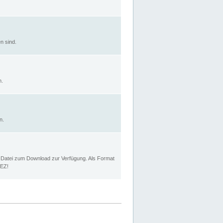
n sind.
n.
n.
p Datei zum Download zur Verfügung. Als Format
MEZ!