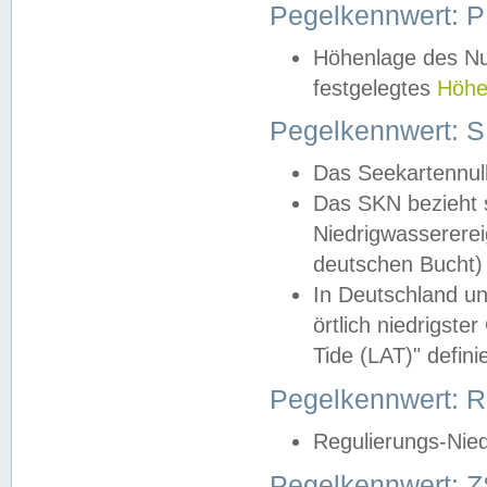
Pegelkennwert: 
Höhenlage des Nul
festgelegtes
Höhe
Pegelkennwert: 
Das Seekartennull
Das SKN bezieht s
Niedrigwassererei
deutschen Bucht) 
In Deutschland un
örtlich niedrigst
Tide (LAT)" definie
Pegelkennwert:
Regulierungs-Nie
Pegelkennwert: Z