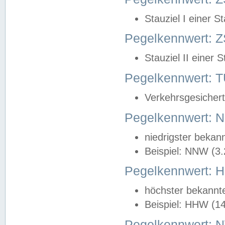
Stauziel I einer S
Pegelkennwert: Z
Stauziel II einer 
Pegelkennwert:
Verkehrsgesichert
Pegelkennwert:
niedrigster bekan
Beispiel: NNW (3
Pegelkennwert:
höchster bekannt
Beispiel: HHW (1
Pegelkennwert: 