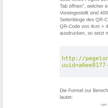
Tab öffnen", welcher 
Voreingestellt sind 4
Seitenlänge des QR-C
QR-Code von 4cm × 4c
ausdrucken, so setzt 
http://pegelo
uuid=a6ee8177
Die Formel zur Berech
lautet:
			(DPI × Druckkantenlänge in cm) ÷ 2,54 = Kantenlänge in Pixel
