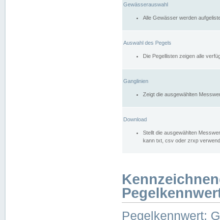
Gewässerauswahl
Alle Gewässer werden aufgelist
Auswahl des Pegels
Die Pegellisten zeigen alle ver
Ganglinien
Zeigt die ausgewählten Messwer
Download
Stellt die ausgewählten Messwer
kann txt, csv oder zrxp verwen
Kennzeichnen
Pegelkennwer
Pegelkennwert: 