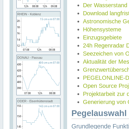
Der Wasserstand
Download langfris
RHEIN - Koblenz
Astronomische Gez
Höhensysteme
Einzugsgebiete
24h Regenradar
Seezeichen von 
DONAU - Passau
Aktualität der Me
Grenzwertübersch
PEGELONLINE-Di
Open Source Projek
Projektarbeit zur
Generierung von 
ODER - Eisenhüttenstadt
Pegelauswahl 
Grundlegende Funkti