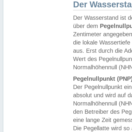
Der Wasserst
Der Wasserstand ist d
über dem
Pegelnullp
Zentimeter angegeben
die lokale Wassertie
aus. Erst durch die A
Wert des Pegelnullpun
Normalhöhennull (NHN
Pegelnullpunkt (PNP)
Der Pegelnullpunkt ei
absolut und wird auf
Normalhöhennull (NHN
den Betreiber des Pege
eine lange Zeit geme
Die Pegellatte wird s