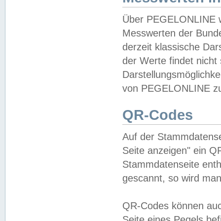
Über PEGELONLINE wer
Messwerten der Bundes
derzeit klassische Da
der Werte findet nicht 
Darstellungsmöglichkei
von PEGELONLINE zu 
QR-Codes
Auf der Stammdatensei
Seite anzeigen" ein Q
Stammdatenseite enthä
gescannt, so wird man
QR-Codes können auc
Seite eines Pegels be