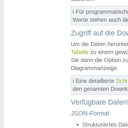
ℹ️ Für programmatisch
Werte stehen auch d
Zugriff auf die D
Um die Daten herunter
Tabelle
zu einem gewün
Sie dann die Option z
Diagrammanzeige.
ℹ️ Eine detaillierte
Schr
den gesamten Downlo
Verfügbare Daten
JSON-Format
Strukturiertes Da