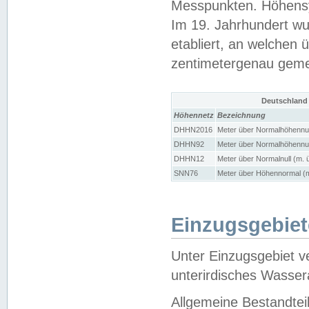
Messpunkten. Höhensy
Im 19. Jahrhundert wu
etabliert, an welchen 
zentimetergenau gem
Deutschland
Höhennetz
Bezeichnung
DHHN2016
Meter über Normalhöhennul
DHHN92
Meter über Normalhöhennul
DHHN12
Meter über Normalnull (m. 
SNN76
Meter über Höhennormal (m
Einzugsgebiet
Unter Einzugsgebiet v
unterirdisches Wasser
Allgemeine Bestandtei