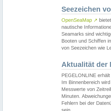
Seezeichen v
OpenSeaMap
↗
biete
nautische Information
Seamarks sind wichtig
Booten und Schiffen i
von Seezeichen wie Le
Aktualität der
PEGELONLINE erhält u
Im Binnenbereich wird 
Messwerte von Zeitreih
Minuten. Abweichungen
Fehlern bei der Daten
sein.