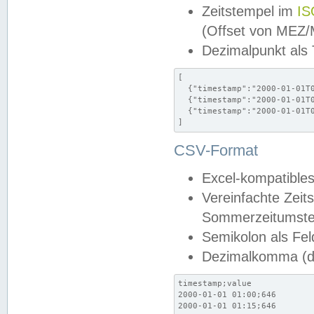
Zeitstempel im
IS
(Offset von MEZ
Dezimalpunkt als
[

  {"timestamp":"2000-01-01T0
  {"timestamp":"2000-01-01T0
  {"timestamp":"2000-01-01T0
]
CSV-Format
Excel-kompatibles
Vereinfachte Zeit
Sommerzeitumstel
Semikolon als Fel
Dezimalkomma (de
timestamp;value

2000-01-01 01:00;646

2000-01-01 01:15;646
