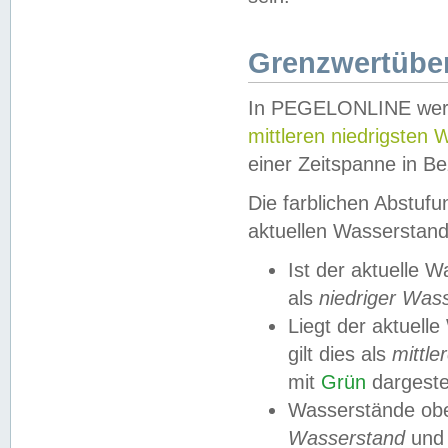
Grenzwertüber
In PEGELONLINE werde
mittleren niedrigsten
einer Zeitspanne in Be
Die farblichen Abstuf
aktuellen Wasserstand
Ist der aktuelle 
als
niedriger Was
Liegt der aktue
gilt dies als
mittle
mit
Grün
dargestel
Wasserstände obe
Wasserstand
und