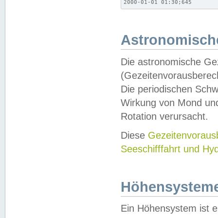
2000-01-01 01:30;645
Astronomische
Die astronomische Gez
(Gezeitenvorausberec
Die periodischen Schw
Wirkung von Mond und
Rotation verursacht.
Diese
Gezeitenvorau
Seeschifffahrt und Hy
Höhensystem
Ein Höhensystem ist e