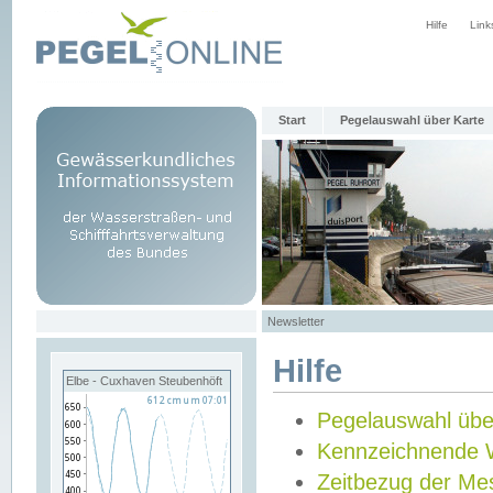
Hilfe
Link
Start
Pegelauswahl über Karte
Newsletter
Hilfe
Elbe - Cuxhaven Steubenhöft
Pegelauswahl übe
Kennzeichnende 
Zeitbezug der Me