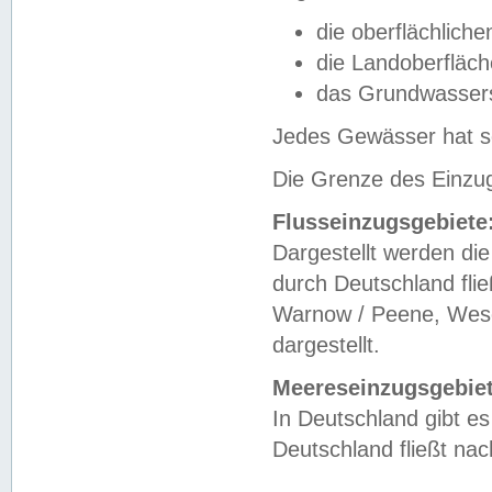
die oberflächlich
die Landoberfläc
das Grundwasser
Jedes Gewässer hat se
Die Grenze des Einzug
Flusseinzugsgebiete
Dargestellt werden die
durch Deutschland fli
Warnow / Peene, Weser
dargestellt.
Meereseinzugsgebiet
In Deutschland gibt 
Deutschland fließt n