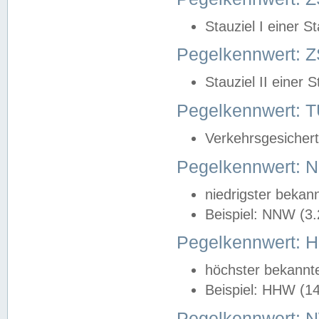
Stauziel I einer S
Pegelkennwert: Z
Stauziel II einer 
Pegelkennwert:
Verkehrsgesichert
Pegelkennwert:
niedrigster bekan
Beispiel: NNW (3
Pegelkennwert:
höchster bekannt
Beispiel: HHW (1
Pegelkennwert: 