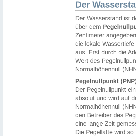
Der Wasserst
Der Wasserstand ist d
über dem
Pegelnullp
Zentimeter angegeben
die lokale Wassertie
aus. Erst durch die A
Wert des Pegelnullpun
Normalhöhennull (NHN
Pegelnullpunkt (PNP)
Der Pegelnullpunkt ei
absolut und wird auf
Normalhöhennull (NHN
den Betreiber des Pege
eine lange Zeit geme
Die Pegellatte wird s