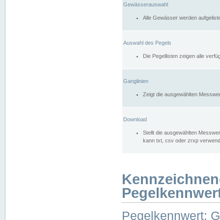
Gewässerauswahl
Alle Gewässer werden aufgelist
Auswahl des Pegels
Die Pegellisten zeigen alle ver
Ganglinien
Zeigt die ausgewählten Messwer
Download
Stellt die ausgewählten Messwer
kann txt, csv oder zrxp verwen
Kennzeichnen
Pegelkennwer
Pegelkennwert: 