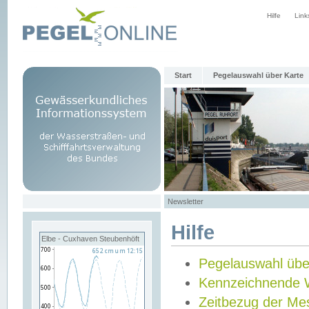
Hilfe
Link
Start
Pegelauswahl über Karte
Newsletter
Hilfe
Elbe - Cuxhaven Steubenhöft
Pegelauswahl übe
Kennzeichnende 
Zeitbezug der Me