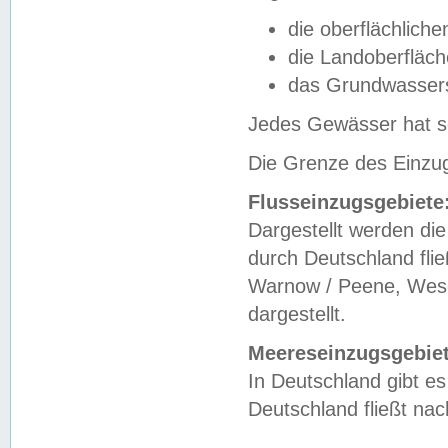
die oberflächlich
die Landoberfläc
das Grundwasser
Jedes Gewässer hat se
Die Grenze des Einzug
Flusseinzugsgebiete
Dargestellt werden die
durch Deutschland fli
Warnow / Peene, Weser
dargestellt.
Meereseinzugsgebiet
In Deutschland gibt 
Deutschland fließt n