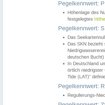
Pegelkennwert: 
Höhenlage des Nul
festgelegtes
Höhe
Pegelkennwert: 
Das Seekartennull
Das SKN bezieht s
Niedrigwassererei
deutschen Bucht) 
In Deutschland un
örtlich niedrigst
Tide (LAT)" definie
Pegelkennwert:
Regulierungs-Nie
Pegelkennwert: Z