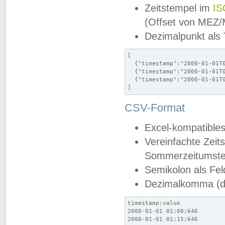
Zeitstempel im
IS
(Offset von MEZ
Dezimalpunkt als
[

  {"timestamp":"2000-01-01T0
  {"timestamp":"2000-01-01T0
  {"timestamp":"2000-01-01T0
]
CSV-Format
Excel-kompatibles
Vereinfachte Zeit
Sommerzeitumstel
Semikolon als Fel
Dezimalkomma (de
timestamp;value

2000-01-01 01:00;646

2000-01-01 01:15;646
