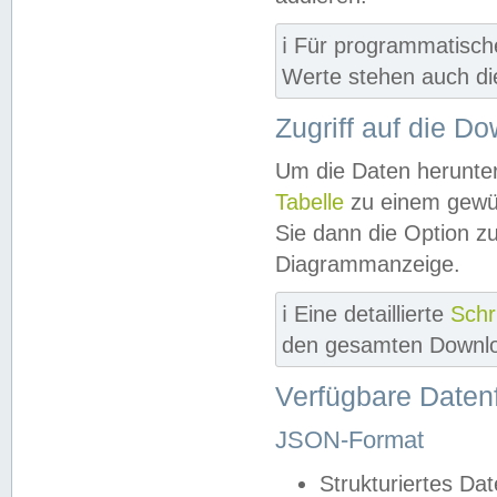
ℹ️ Für programmatisch
Werte stehen auch d
Zugriff auf die D
Um die Daten herunter
Tabelle
zu einem gewün
Sie dann die Option z
Diagrammanzeige.
ℹ️ Eine detaillierte
Schr
den gesamten Downlo
Verfügbare Daten
JSON-Format
Strukturiertes Da