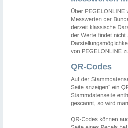
Über PEGELONLINE wer
Messwerten der Bundes
derzeit klassische Da
der Werte findet nicht 
Darstellungsmöglichkei
von PEGELONLINE zu 
QR-Codes
Auf der Stammdatensei
Seite anzeigen" ein Q
Stammdatenseite enthä
gescannt, so wird man
QR-Codes können auc
Seite eines Pegels be