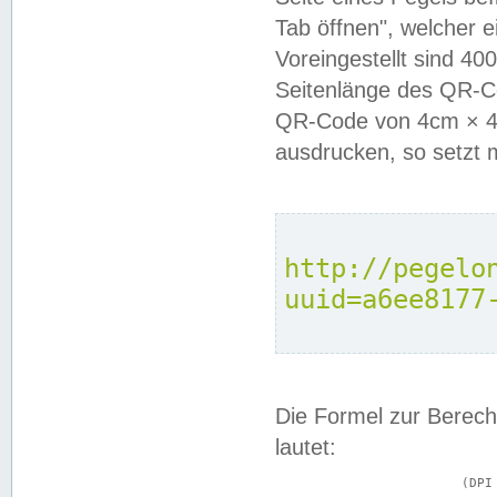
Tab öffnen", welcher 
Voreingestellt sind 4
Seitenlänge des QR-C
QR-Code von 4cm × 4c
ausdrucken, so setzt 
http://pegelo
uuid=a6ee8177
Die Formel zur Berech
lautet:
			(DPI × Druckkantenlänge in cm) ÷ 2,54 = Kantenlänge in Pixel
