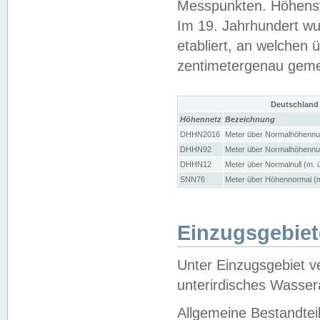
Messpunkten. Höhensy
Im 19. Jahrhundert wu
etabliert, an welchen 
zentimetergenau gem
Deutschland
Höhennetz
Bezeichnung
DHHN2016
Meter über Normalhöhennul
DHHN92
Meter über Normalhöhennul
DHHN12
Meter über Normalnull (m. 
SNN76
Meter über Höhennormal (m
Einzugsgebiet
Unter Einzugsgebiet v
unterirdisches Wasser
Allgemeine Bestandtei