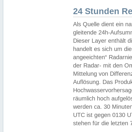
24 Stunden R
Als Quelle dient ein n
gleitende 24h-Aufsum
Dieser Layer enthält
handelt es sich um di
angeeichten“ Radarnie
der Radar- mit den O
Mittelung von Differe
Auflösung. Das Produk
Hochwasservorhersagez
räumlich hoch aufgelö
werden ca. 30 Minuten
UTC ist gegen 0130 UTC
stehen für die letzten