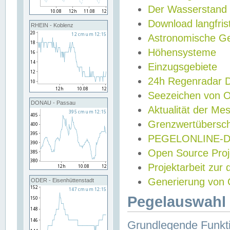
Der Wasserstand
Download langfris
RHEIN - Koblenz
Astronomische Gez
Höhensysteme
Einzugsgebiete
24h Regenradar
Seezeichen von 
DONAU - Passau
Aktualität der Me
Grenzwertübersch
PEGELONLINE-Di
Open Source Projek
Projektarbeit zur
Generierung von 
ODER - Eisenhüttenstadt
Pegelauswahl 
Grundlegende Funkti