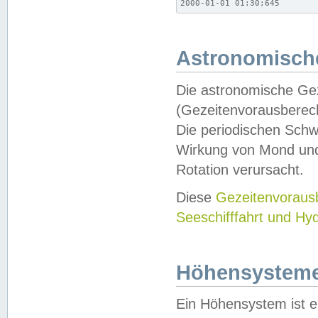
2000-01-01 01:30;645
Astronomische
Die astronomische Gez
(Gezeitenvorausberec
Die periodischen Schw
Wirkung von Mond und
Rotation verursacht.
Diese
Gezeitenvorau
Seeschifffahrt und Hy
Höhensystem
Ein Höhensystem ist e