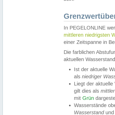
Grenzwertüber
In PEGELONLINE werde
mittleren niedrigsten
einer Zeitspanne in Be
Die farblichen Abstuf
aktuellen Wasserstand
Ist der aktuelle 
als
niedriger Was
Liegt der aktue
gilt dies als
mittle
mit
Grün
dargestel
Wasserstände obe
Wasserstand
und