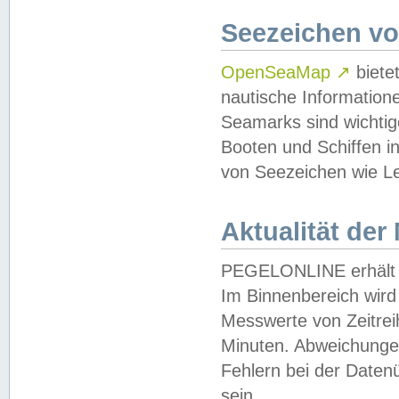
Seezeichen v
OpenSeaMap
↗
biete
nautische Information
Seamarks sind wichtig
Booten und Schiffen i
von Seezeichen wie Le
Aktualität der
PEGELONLINE erhält u
Im Binnenbereich wird 
Messwerte von Zeitreih
Minuten. Abweichungen
Fehlern bei der Daten
sein.