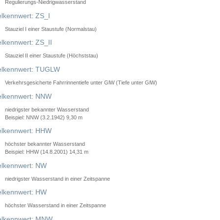
Regulierungs-Niedrigwasserstand
lkennwert: ZS_I
Stauziel I einer Staustufe (Normalstau)
lkennwert: ZS_II
Stauziel II einer Staustufe (Höchststau)
elkennwert: TUGLW
Verkehrsgesicherte Fahrrinnentiefe unter GlW (Tiefe unter GlW)
lkennwert: NNW
niedrigster bekannter Wasserstand
Beispiel: NNW (3.2.1942) 9,30 m
lkennwert: HHW
höchster bekannter Wasserstand
Beispiel: HHW (14.8.2001) 14,31 m
lkennwert: NW
niedrigster Wasserstand in einer Zeitspanne
lkennwert: HW
höchster Wasserstand in einer Zeitspanne
elkennwert: MNW