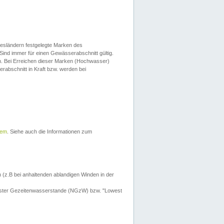
esländern festgelegte Marken des
Sind immer für einen Gewässerabschnitt gültig.
. Bei Erreichen dieser Marken (Hochwasser)
erabschnitt in Kraft bzw. werden bei
tem
. Siehe auch die Informationen zum
 (z.B bei anhaltenden ablandigen Winden in der
drigster Gezeitenwasserstande (NGzW) bzw. "Lowest