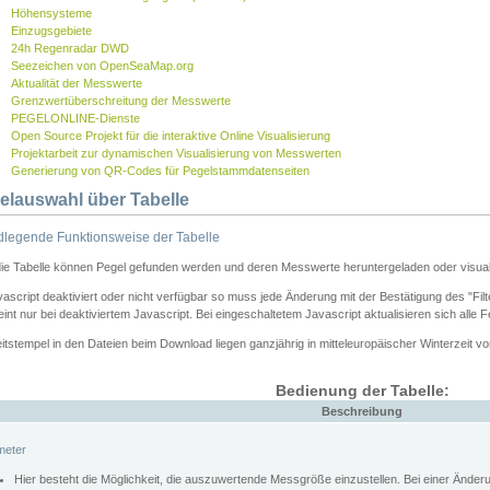
Höhensysteme
Einzugsgebiete
24h Regenradar DWD
Seezeichen von OpenSeaMap.org
Aktualität der Messwerte
Grenzwertüberschreitung der Messwerte
PEGELONLINE-Dienste
Open Source Projekt für die interaktive Online Visualisierung
Projektarbeit zur dynamischen Visualisierung von Messwerten
Generierung von QR-Codes für Pegelstammdatenseiten
elauswahl über Tabelle
legende Funktionsweise der Tabelle
die Tabelle können Pegel gefunden werden und deren Messwerte heruntergeladen oder visuali
vascript deaktiviert oder nicht verfügbar so muss jede Änderung mit der Bestätigung des "Filt
int nur bei deaktiviertem Javascript. Bei eingeschaltetem Javascript aktualisieren sich alle 
itstempel in den Dateien beim Download liegen ganzjährig in mitteleuropäischer Winterzeit vo
Bedienung der Tabelle:
Beschreibung
meter
Hier besteht die Möglichkeit, die auszuwertende Messgröße einzustellen. Bei einer Ände