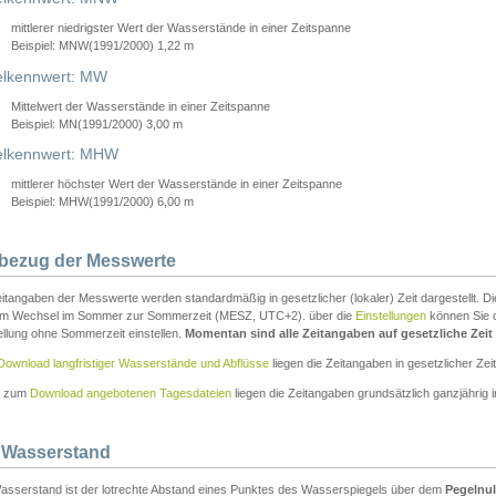
mittlerer niedrigster Wert der Wasserstände in einer Zeitspanne
Beispiel: MNW(1991/2000) 1,22 m
lkennwert: MW
Mittelwert der Wasserstände in einer Zeitspanne
Beispiel: MN(1991/2000) 3,00 m
elkennwert: MHW
mittlerer höchster Wert der Wasserstände in einer Zeitspanne
Beispiel: MHW(1991/2000) 6,00 m
tbezug der Messwerte
itangaben der Messwerte werden standardmäßig in gesetzlicher (lokaler) Zeit dargestellt. D
em Wechsel im Sommer zur Sommerzeit (MESZ, UTC+2). über die
Einstellungen
können Sie d
ellung ohne Sommerzeit einstellen.
Momentan sind alle Zeitangaben auf gesetzliche Zeit e
Download langfristiger Wasserstände und Abflüsse
liegen die Zeitangaben in gesetzlicher Zeit
n zum
Download angebotenen Tagesdateien
liegen die Zeitangaben grundsätzlich ganzjährig in
 Wasserstand
asserstand ist der lotrechte Abstand eines Punktes des Wasserspiegels über dem
Pegelnul