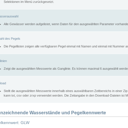
Selektionen im Menü zurückgesetzt.
sserauswahl
Alle Gewässer werden aufgelistet, wenn Daten für den ausgewählten Parameter vorhande
ahl des Pegels
Die Pegellisten zeigen alle verfügbaren Pegel einmal mit Namen und einmal mit Nummer a
inien
Zeigt die ausgewählten Messwerte als Ganglinie. Es können maximal 6 ausgewählt werde
load
Stellt die ausgewählten Messwerte innerhalb eines auswählbaren Zeitbereichs in einer Zi
kann txt, csv oder zrxp verwendet werden. Die Zeitangabe in den Download-Dateien ist 
nzeichnende Wasserstände und Pegelkennwerte
lkennwert: GLW