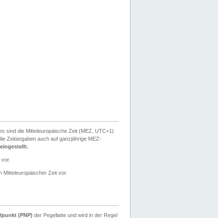
ies sind die Mitteleuropäische Zeit (MEZ, UTC+1)
ie Zeitangaben auch auf ganzjährige MEZ-
ingestellt.
 vor.
 Mitteleuropäischer Zeit vor.
lpunkt (PNP)
der Pegellatte und wird in der Regel