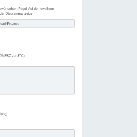
wünschten Pegel. Auf der jeweiligen
 der Diagrammanzeige.
load-Prozess.
MEZ/MESZ zu UTC)
lung)