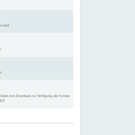
n sind.
n.
n.
p Datei zum Download zur Verfügung. Als Format
MEZ!