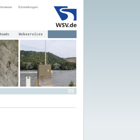
hinweise
Einstellungen
loads
Webservices