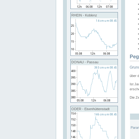
RHEIN - Koblenz
Peg
DONAU - Passau
Grund
über 
Ist Ja
ersche
Die Ze
ODER - Eisenhüttenstadt
Para