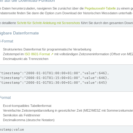
iff auf die Download-Funktion
e Daten herunterzuladen, navigieren Sie zunächst über die
Pegelauswahl-Tabelle
zu einem ge
datenseite finden Sie dann die Option zum Download der historischen Messdaten unterhalb
ne detaillierte
Schritt-für-Schritt-Anleitung mit Screenshots
führt Sie durch den gesamten Down
ügbare Datenformate
-Format
Strukturiertes Datenformat für programmatische Verarbeitung
Zeitstempel im
ISO 8601-Format
↗
mit vollständigen Zeitzoneninformation (Offset von 
Dezimalpunkt als Trennzeichen
"timestamp":"2000-01-01T01:00:00+01:00","value":646},

"timestamp":"2000-01-01T01:15:00+01:00","value":646},

"timestamp":"2000-01-01T01:30:00+01:00","value":645}

Format
Excel-kompatibles Tabellenformat
Vereinfachte Zeitstempeldarstellung in gesetzlicher Zeit (MEZ/MESZ mit Sommerzeitumstel
Semikolon als Feldtrenner
Dezimalkomma (deutsche Notation)
estamp;value
