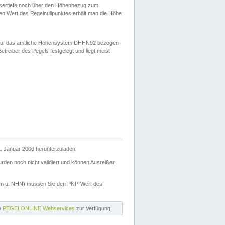
ssertiefe noch über den Höhenbezug zum
en Wert des Pegelnullpunktes erhält man die Höhe
d auf das amtliche Höhensystem DHHN92 bezogen
reiber des Pegels festgelegt und liegt meist
. Januar 2000 herunterzuladen.
den noch nicht validiert und können Ausreißer,
(m ü. NHN) müssen Sie den PNP-Wert des
ie
PEGELONLINE Webservices
zur Verfügung.