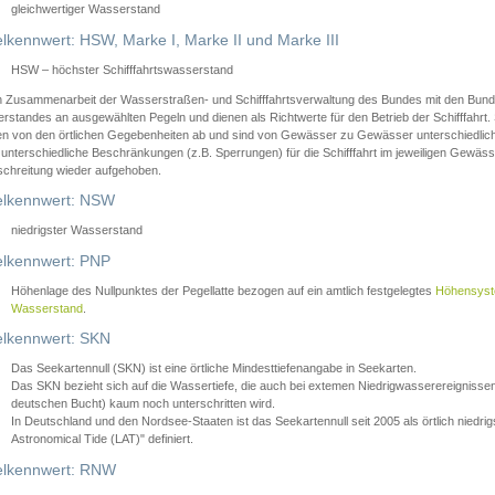
gleichwertiger Wasserstand
lkennwert: HSW, Marke I, Marke II und Marke III
HSW – höchster Schifffahrtswasserstand
in Zusammenarbeit der Wasserstraßen- und Schifffahrtsverwaltung des Bundes mit den Bund
standes an ausgewählten Pegeln und dienen als Richtwerte für den Betrieb der Schifffahrt. 
n von den örtlichen Gegebenheiten ab und sind von Gewässer zu Gewässer unterschiedlich
 unterschiedliche Beschränkungen (z.B. Sperrungen) für die Schifffahrt im jeweiligen Gewäss
schreitung wieder aufgehoben.
lkennwert: NSW
niedrigster Wasserstand
lkennwert: PNP
Höhenlage des Nullpunktes der Pegellatte bezogen auf ein amtlich festgelegtes
Höhensys
Wasserstand
.
lkennwert: SKN
Das Seekartennull (SKN) ist eine örtliche Mindesttiefenangabe in Seekarten.
Das SKN bezieht sich auf die Wassertiefe, die auch bei extemen Niedrigwasserereignissen
deutschen Bucht) kaum noch unterschritten wird.
In Deutschland und den Nordsee-Staaten ist das Seekartennull seit 2005 als örtlich nie
Astronomical Tide (LAT)" definiert.
lkennwert: RNW