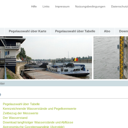
Hilfe
Links
Impressum
Nutzungsbedingungen
Datenschutz
Pegelauswahl über Karte
Pegelauswahl über Tabelle
Abo
Down
tter
e
Pegelauswahl über Tabelle
Kennzeichnende Wasserstände und Pegelkennwerte
Zeitbezug der Messwerte
Der Wasserstand
Download langfristiger Wasserstände und Abflüsse
Astronomische Gezeitenganglinie (Astrotide)