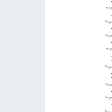
Pege
Pege
Peg
Pege
Pege
Pege
Pege
Peg