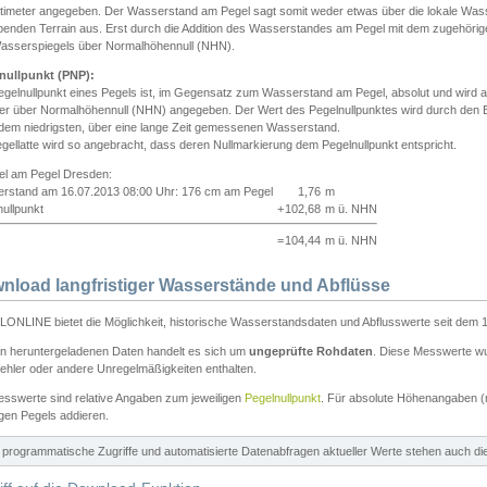
ntimeter angegeben. Der Wasserstand am Pegel sagt somit weder etwas über die lokale Wa
enden Terrain aus. Erst durch die Addition des Wasserstandes am Pegel mit dem zugehörig
asserspiegels über Normalhöhennull (NHN).
nullpunkt (PNP):
egelnullpunkt eines Pegels ist, im Gegensatz zum Wasserstand am Pegel, absolut und wir
ter über Normalhöhennull (NHN) angegeben. Der Wert des Pegelnullpunktes wird durch den Bet
 dem niedrigsten, über eine lange Zeit gemessenen Wasserstand.
gellatte wird so angebracht, dass deren Nullmarkierung dem Pegelnullpunkt entspricht.
iel am Pegel Dresden:
rstand am 16.07.2013 08:00 Uhr: 176 cm am Pegel
1,76
m
ullpunkt
+
102,68
m ü. NHN
=
104,44
m ü. NHN
nload langfristiger Wasserstände und Abflüsse
ONLINE bietet die Möglichkeit, historische Wasserstandsdaten und Abflusswerte seit dem 1
en heruntergeladenen Daten handelt es sich um
ungeprüfte Rohdaten
. Diese Messwerte wur
ehler oder andere Unregelmäßigkeiten enthalten.
esswerte sind relative Angaben zum jeweiligen
Pegelnullpunkt
. Für absolute Höhenangaben 
igen Pegels addieren.
ür programmatische Zugriffe und automatisierte Datenabfragen aktueller Werte stehen auch d