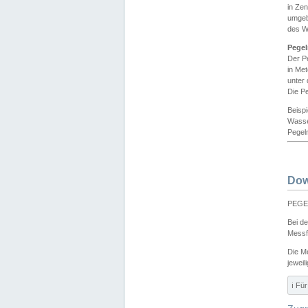
in Ze
umgeb
des W
Pegel
Der P
in Me
unter
Die Pe
Beisp
Wasse
Pegeln
Dow
PEGEL
Bei d
Messf
Die M
jeweil
ℹ️ F