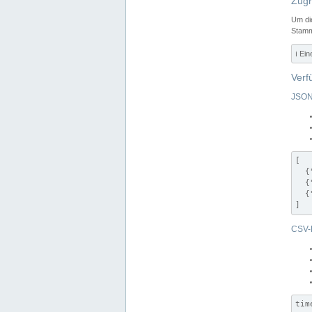
Zugr
Um di
Stamm
ℹ️ Ei
Verf
JSON
[

  {
  {
  {
]
CSV-
tim