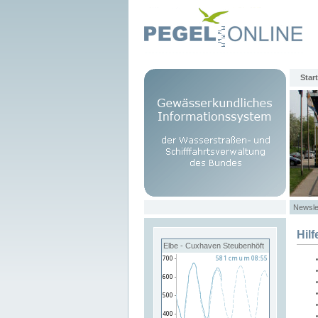
Start
Newsle
Hilf
Elbe - Cuxhaven Steubenhöft