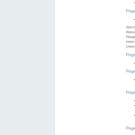
Pege
Sind 
Wasser
Hänge
treten
Unter
Pege
Pege
Pege
Pege