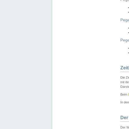
Pege
Peg
Zei
Die Ze
mit d
Darst
Beim
In de
Der
Der W