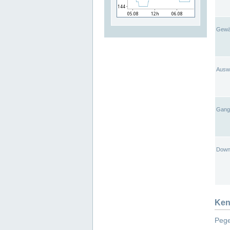
Gewä
Ausw
Gangl
Down
Ken
Pege