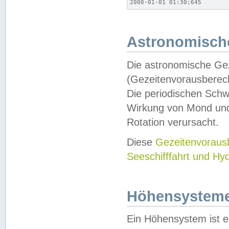
2000-01-01 01:30;645
Astronomische
Die astronomische Gez
(Gezeitenvorausberec
Die periodischen Schw
Wirkung von Mond und
Rotation verursacht.
Diese
Gezeitenvorau
Seeschifffahrt und Hy
Höhensystem
Ein Höhensystem ist e