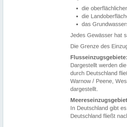
die oberflächlich
die Landoberfläc
das Grundwasser
Jedes Gewässer hat se
Die Grenze des Einzug
Flusseinzugsgebiete
Dargestellt werden die
durch Deutschland fli
Warnow / Peene, Weser
dargestellt.
Meereseinzugsgebiet
In Deutschland gibt 
Deutschland fließt n