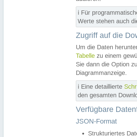
ℹ️ Für programmatisch
Werte stehen auch d
Zugriff auf die D
Um die Daten herunter
Tabelle
zu einem gewün
Sie dann die Option z
Diagrammanzeige.
ℹ️ Eine detaillierte
Schr
den gesamten Downlo
Verfügbare Daten
JSON-Format
Strukturiertes Da