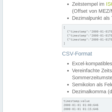
Zeitstempel im
IS
(Offset von MEZ
Dezimalpunkt als
[

  {"timestamp":"2000-01-01T0
  {"timestamp":"2000-01-01T0
  {"timestamp":"2000-01-01T0
]
CSV-Format
Excel-kompatibles
Vereinfachte Zeit
Sommerzeitumstel
Semikolon als Fel
Dezimalkomma (de
timestamp;value

2000-01-01 01:00;646

2000-01-01 01:15;646
