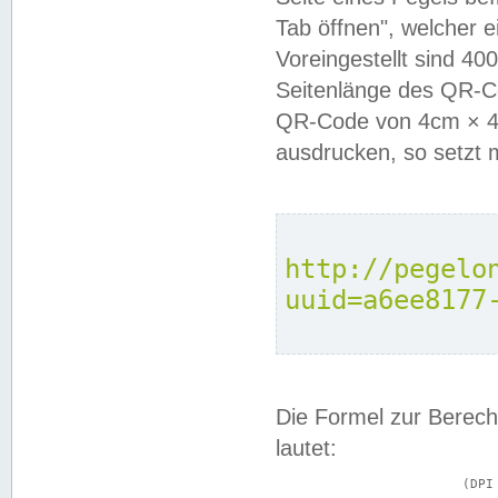
Tab öffnen", welcher 
Voreingestellt sind 4
Seitenlänge des QR-C
QR-Code von 4cm × 4c
ausdrucken, so setzt 
http://pegelo
uuid=a6ee8177
Die Formel zur Berech
lautet:
			(DPI × Druckkantenlänge in cm) ÷ 2,54 = Kantenlänge in Pixel
