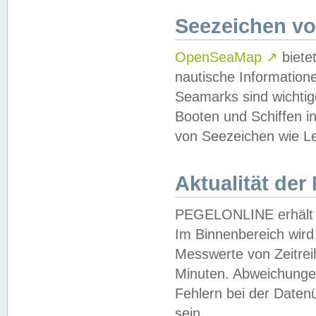
Seezeichen v
OpenSeaMap
↗
biete
nautische Information
Seamarks sind wichtig
Booten und Schiffen i
von Seezeichen wie Le
Aktualität der
PEGELONLINE erhält u
Im Binnenbereich wird 
Messwerte von Zeitreih
Minuten. Abweichungen
Fehlern bei der Daten
sein.