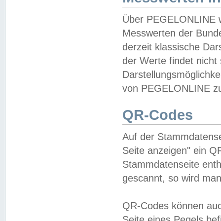
Über PEGELONLINE wer
Messwerten der Bundes
derzeit klassische Da
der Werte findet nicht 
Darstellungsmöglichkei
von PEGELONLINE zu 
QR-Codes
Auf der Stammdatensei
Seite anzeigen" ein Q
Stammdatenseite enthä
gescannt, so wird man
QR-Codes können auc
Seite eines Pegels be