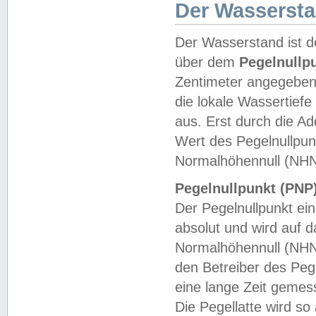
Der Wasserst
Der Wasserstand ist d
über dem
Pegelnullp
Zentimeter angegeben
die lokale Wassertie
aus. Erst durch die A
Wert des Pegelnullpun
Normalhöhennull (NHN
Pegelnullpunkt (PNP)
Der Pegelnullpunkt ei
absolut und wird auf
Normalhöhennull (NHN
den Betreiber des Pege
eine lange Zeit geme
Die Pegellatte wird s