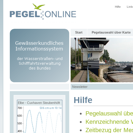
Hilfe
Link
Start
Pegelauswahl über Karte
Newsletter
Hilfe
Elbe - Cuxhaven Steubenhöft
Pegelauswahl übe
Kennzeichnende 
Zeitbezug der Me