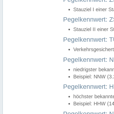
Stauziel I einer S
Pegelkennwert: Z
Stauziel II einer 
Pegelkennwert:
Verkehrsgesichert
Pegelkennwert:
niedrigster bekan
Beispiel: NNW (3
Pegelkennwert:
höchster bekannt
Beispiel: HHW (1
Pegelkennwert: 