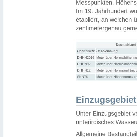
Messpunkten. Höhensy
Im 19. Jahrhundert wu
etabliert, an welchen 
zentimetergenau gem
Deutschland
Höhennetz
Bezeichnung
DHHN2016
Meter über Normalhöhennul
DHHN92
Meter über Normalhöhennul
DHHN12
Meter über Normalnull (m. 
SNN76
Meter über Höhennormal (m
Einzugsgebiet
Unter Einzugsgebiet v
unterirdisches Wasser
Allgemeine Bestandtei