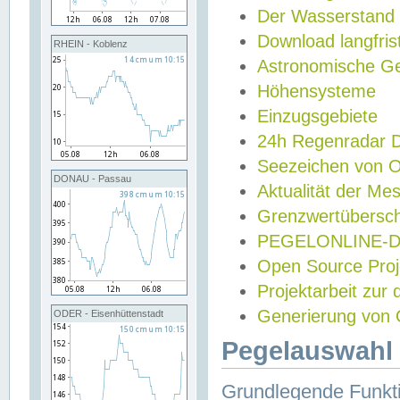
Der Wasserstand
Download langfris
RHEIN - Koblenz
Astronomische Gez
Höhensysteme
Einzugsgebiete
24h Regenradar
Seezeichen von 
DONAU - Passau
Aktualität der Me
Grenzwertübersch
PEGELONLINE-Di
Open Source Projek
Projektarbeit zur
Generierung von 
ODER - Eisenhüttenstadt
Pegelauswahl 
Grundlegende Funkti