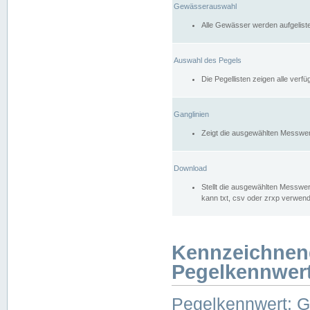
Gewässerauswahl
Alle Gewässer werden aufgelist
Auswahl des Pegels
Die Pegellisten zeigen alle ver
Ganglinien
Zeigt die ausgewählten Messwer
Download
Stellt die ausgewählten Messwer
kann txt, csv oder zrxp verwen
Kennzeichnen
Pegelkennwer
Pegelkennwert: 