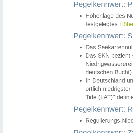
Pegelkennwert: 
Höhenlage des Nul
festgelegtes
Höhe
Pegelkennwert: 
Das Seekartennull
Das SKN bezieht s
Niedrigwassererei
deutschen Bucht) 
In Deutschland un
örtlich niedrigst
Tide (LAT)" definie
Pegelkennwert:
Regulierungs-Nie
Pegelkennwert: Z