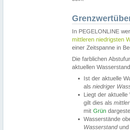
Grenzwertüber
In PEGELONLINE werde
mittleren niedrigsten
einer Zeitspanne in Be
Die farblichen Abstuf
aktuellen Wasserstand
Ist der aktuelle 
als
niedriger Was
Liegt der aktue
gilt dies als
mittle
mit
Grün
dargestel
Wasserstände obe
Wasserstand
und