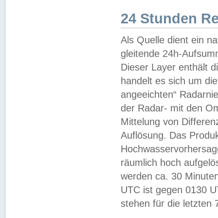
24 Stunden R
Als Quelle dient ein n
gleitende 24h-Aufsum
Dieser Layer enthält
handelt es sich um di
angeeichten“ Radarnie
der Radar- mit den O
Mittelung von Differe
Auflösung. Das Produk
Hochwasservorhersagez
räumlich hoch aufgelö
werden ca. 30 Minuten
UTC ist gegen 0130 UTC
stehen für die letzten