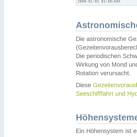
2000-01-01 01:30;645
Astronomische
Die astronomische Gez
(Gezeitenvorausberec
Die periodischen Schw
Wirkung von Mond und
Rotation verursacht.
Diese
Gezeitenvorau
Seeschifffahrt und Hy
Höhensystem
Ein Höhensystem ist e