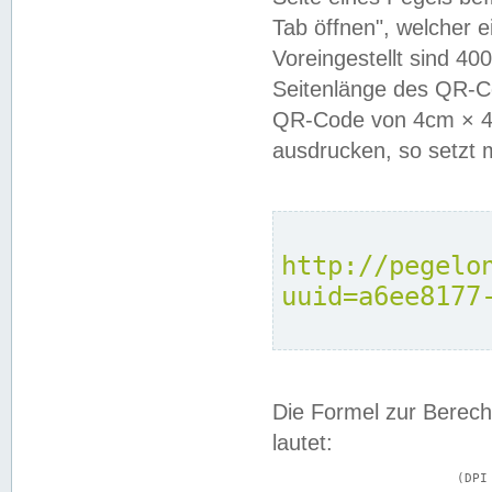
Tab öffnen", welcher 
Voreingestellt sind 4
Seitenlänge des QR-C
QR-Code von 4cm × 4c
ausdrucken, so setzt 
http://pegelo
uuid=a6ee8177
Die Formel zur Berech
lautet:
			(DPI × Druckkantenlänge in cm) ÷ 2,54 = Kantenlänge in Pixel
