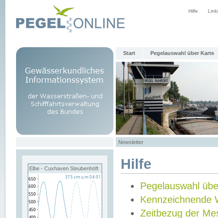
Hilfe
Link
Start
Pegelauswahl über Karte
Newsletter
Hilfe
Elbe - Cuxhaven Steubenhöft
Pegelauswahl übe
Kennzeichnende 
Zeitbezug der Me