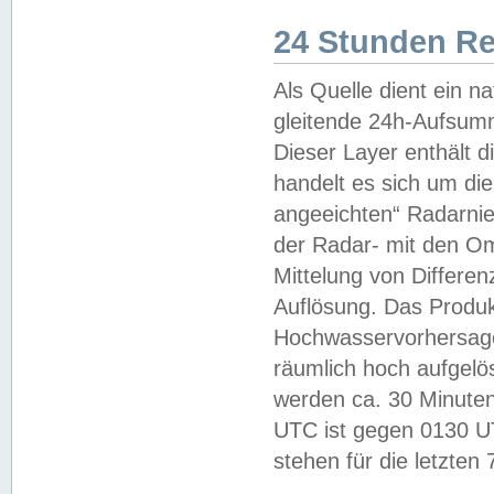
24 Stunden R
Als Quelle dient ein n
gleitende 24h-Aufsum
Dieser Layer enthält
handelt es sich um di
angeeichten“ Radarnie
der Radar- mit den O
Mittelung von Differe
Auflösung. Das Produk
Hochwasservorhersagez
räumlich hoch aufgelö
werden ca. 30 Minuten
UTC ist gegen 0130 UTC
stehen für die letzten