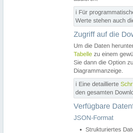
ℹ️ Für programmatisch
Werte stehen auch d
Zugriff auf die D
Um die Daten herunter
Tabelle
zu einem gewün
Sie dann die Option z
Diagrammanzeige.
ℹ️ Eine detaillierte
Schr
den gesamten Downlo
Verfügbare Daten
JSON-Format
Strukturiertes Da