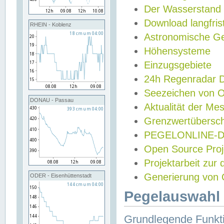
Der Wasserstand
Download langfris
RHEIN - Koblenz
Astronomische Gez
Höhensysteme
Einzugsgebiete
24h Regenradar
Seezeichen von 
DONAU - Passau
Aktualität der Me
Grenzwertübersch
PEGELONLINE-Di
Open Source Projek
Projektarbeit zur
Generierung von 
ODER - Eisenhüttenstadt
Pegelauswahl 
Grundlegende Funkti