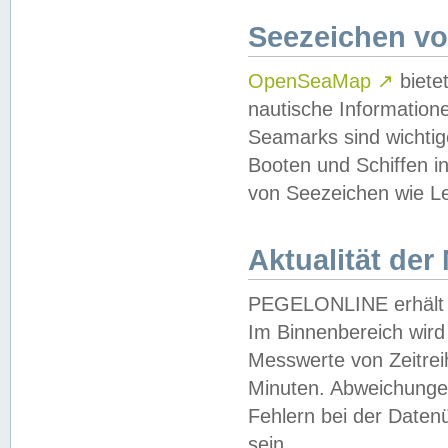
Seezeichen v
OpenSeaMap
↗
biete
nautische Information
Seamarks sind wichtig
Booten und Schiffen i
von Seezeichen wie Le
Aktualität der
PEGELONLINE erhält u
Im Binnenbereich wird 
Messwerte von Zeitreih
Minuten. Abweichungen
Fehlern bei der Daten
sein.