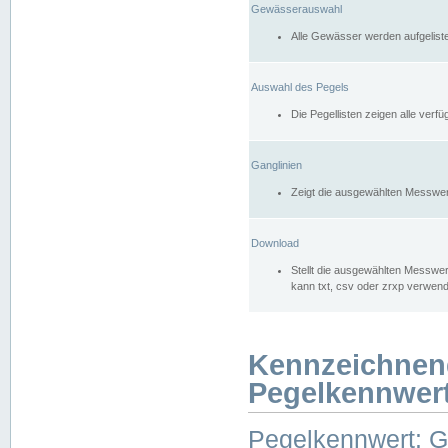
Gewässerauswahl
Alle Gewässer werden aufgelist
Auswahl des Pegels
Die Pegellisten zeigen alle ver
Ganglinien
Zeigt die ausgewählten Messwer
Download
Stellt die ausgewählten Messwer
kann txt, csv oder zrxp verwen
Kennzeichnen
Pegelkennwer
Pegelkennwert: 