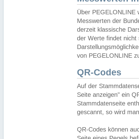
Über PEGELONLINE wer
Messwerten der Bundes
derzeit klassische Da
der Werte findet nicht 
Darstellungsmöglichkei
von PEGELONLINE zu 
QR-Codes
Auf der Stammdatensei
Seite anzeigen" ein Q
Stammdatenseite enthä
gescannt, so wird man
QR-Codes können auc
Seite eines Pegels be