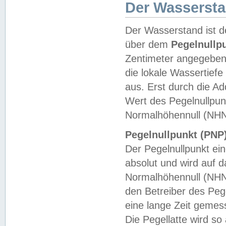
Der Wasserst
Der Wasserstand ist d
über dem
Pegelnullp
Zentimeter angegeben
die lokale Wassertie
aus. Erst durch die A
Wert des Pegelnullpun
Normalhöhennull (NHN
Pegelnullpunkt (PNP)
Der Pegelnullpunkt ei
absolut und wird auf
Normalhöhennull (NHN
den Betreiber des Pege
eine lange Zeit geme
Die Pegellatte wird s