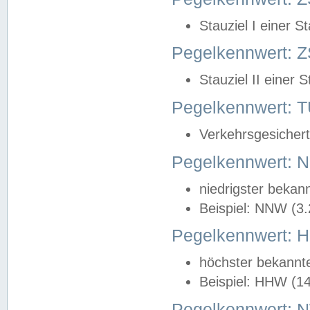
Stauziel I einer S
Pegelkennwert: Z
Stauziel II einer 
Pegelkennwert:
Verkehrsgesichert
Pegelkennwert:
niedrigster bekan
Beispiel: NNW (3
Pegelkennwert:
höchster bekannt
Beispiel: HHW (1
Pegelkennwert: 