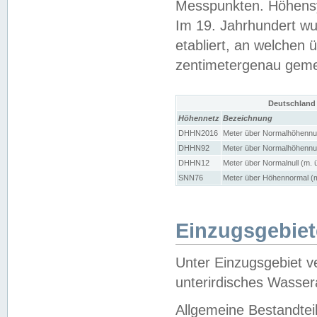
Messpunkten. Höhensy
Im 19. Jahrhundert wu
etabliert, an welchen 
zentimetergenau gem
Deutschland
Höhennetz
Bezeichnung
DHHN2016
Meter über Normalhöhennul
DHHN92
Meter über Normalhöhennul
DHHN12
Meter über Normalnull (m. 
SNN76
Meter über Höhennormal (m
Einzugsgebiet
Unter Einzugsgebiet v
unterirdisches Wasser
Allgemeine Bestandtei