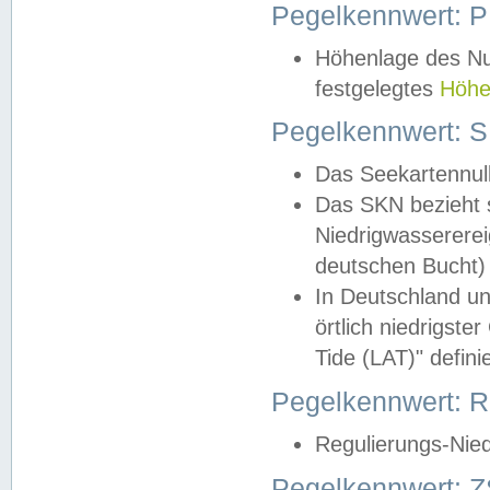
Pegelkennwert: 
Höhenlage des Nul
festgelegtes
Höhe
Pegelkennwert: 
Das Seekartennull
Das SKN bezieht s
Niedrigwassererei
deutschen Bucht) 
In Deutschland un
örtlich niedrigst
Tide (LAT)" definie
Pegelkennwert:
Regulierungs-Nie
Pegelkennwert: Z