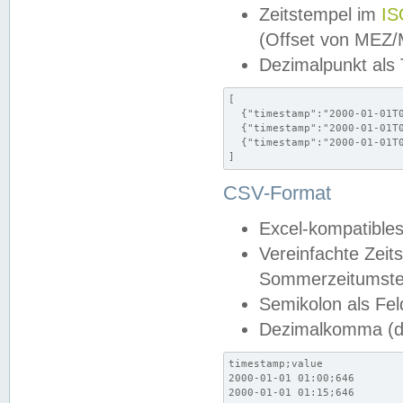
Zeitstempel im
IS
(Offset von MEZ
Dezimalpunkt als
[

  {"timestamp":"2000-01-01T0
  {"timestamp":"2000-01-01T0
  {"timestamp":"2000-01-01T0
]
CSV-Format
Excel-kompatibles
Vereinfachte Zeit
Sommerzeitumstel
Semikolon als Fel
Dezimalkomma (de
timestamp;value

2000-01-01 01:00;646

2000-01-01 01:15;646
