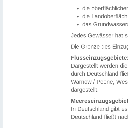
die oberflächlich
die Landoberfläc
das Grundwasser
Jedes Gewässer hat se
Die Grenze des Einzug
Flusseinzugsgebiete
Dargestellt werden die
durch Deutschland fli
Warnow / Peene, Weser
dargestellt.
Meereseinzugsgebiet
In Deutschland gibt 
Deutschland fließt n