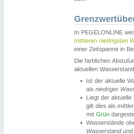
Grenzwertüber
In PEGELONLINE werde
mittleren niedrigsten
einer Zeitspanne in Be
Die farblichen Abstuf
aktuellen Wasserstand
Ist der aktuelle 
als
niedriger Was
Liegt der aktue
gilt dies als
mittle
mit
Grün
dargestel
Wasserstände obe
Wasserstand
und